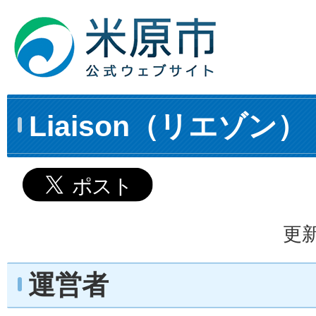
Liaison（リエゾン
更新
運営者