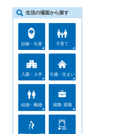
生活の場面から探す
妊娠・出産
子育て
入園・入学
引越・住まい
結婚・離婚
就職･退職