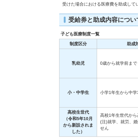
受けた場合における医療費を助成して
受給券と助成内容につい
子ども医療制度一覧
制度区分
助成
乳幼児
0歳から就学前まで
小・中学生
小学1年生から中学
高校生世代
高校1年生世代から
（令和5年10月
(注)就学、就労、
から新設されま
せん
した）