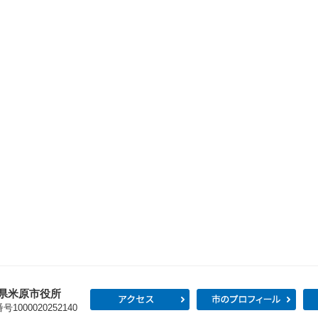
県米原市役所
アクセス
市の
1000020252140