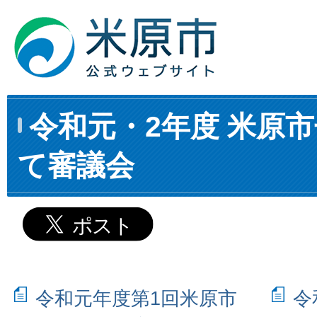
令和元・2年度 米原
て審議会
令和元年度第1回米原市
令