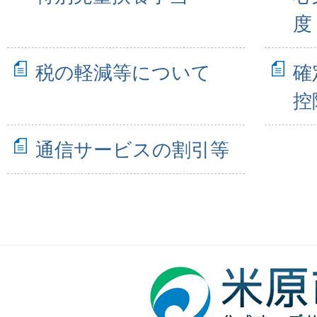
度
税の軽減等について
確
控
通信サービスの割引等