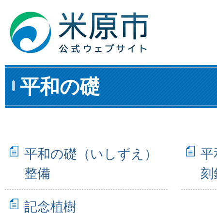
平和の礎
平和の礎（いしずえ）
平
整備
刻
記念植樹