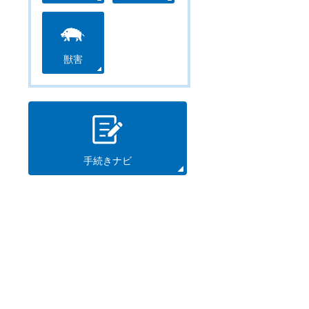
獣害
手続きナビ