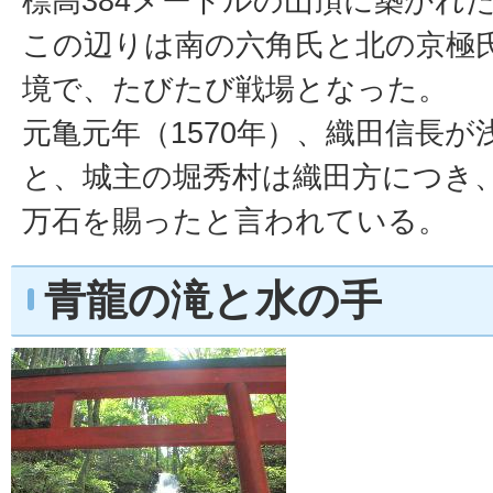
標高384メートルの山頂に築かれ
この辺りは南の六角氏と北の京極
境で、たびたび戦場となった。
元亀元年（1570年）、織田信長
と、城主の堀秀村は織田方につき
万石を賜ったと言われている。
青龍の滝と水の手