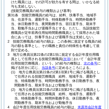
けた職員には、その許可が効力を有する間は、いかなる給
与も支給しない。
(技能労務職員の給与の種類および基準)
第31条
技能労務職員の給与は、給料、扶養手当、地域手
当、住居手当、通勤手当、特殊勤務手当、時間外勤務手
当、休日勤務手当、夜間勤務手当、宿日直手当、期末手
当、勤勉手当および退職手当とする。
ただし、当該技能労
務職員が定年前再任用短時間勤務職員として採用された場
合にあっては、扶養手当および退職手当は支給しない。
2
技能労務職員の給与の額は、この条例に規定する職員の給
与の額を基準とし、その職務と責任の特殊性を考慮して規
則で定める。
3
地方公務員法第22条の2第1項に規定する会計年度任用職
員として任用される技能労務職員
(
次項
において「会計年度
任用技能労務職員」という。)
の給与の種類は、
次の各号
に
掲げる区分に応じ、
当該各号
に定めるところによる。
(1)
地方公務員法第22条の2第1項第1号に掲げる職員とし
て任用される技能労務職員 給料、地域手当、通勤手
当、特殊勤務手当、時間外勤務手当、休日勤務手当、夜
間勤務手当、期末手当および勤勉手当
(2)
地方公務員法第22条の2第1項第2号に掲げる職員とし
て任用される技能労務職員 給料、地域手当、通勤手
当、特殊勤務手当、時間外勤務手当、休日勤務手当、夜
間勤務手当、期末手当および勤勉手当
4
会計年度任用技能労務職員の給与の額は、
米原市会計年度