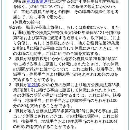
用職員
(
第31条第3項
に規定する会計年度任用技能労務職員
を除く。)
の給与については、この条例の規定にかかわら
ず、常勤の職員の給与との権衡、その職務の特殊性等を考
慮して、別に条例で定める。
(休職者の給与)
第29条
職員が公務上負傷し、もしくは疾病にかかり、また
は通勤
(地方公務員災害補償法
(昭和42年法律第121号)
第2条
第2項および第3項に規定する通勤をいう。以下同じ。)
によ
り負傷し、もしくは疾病にかかり、地方公務員法第28条第
2項第1号に掲げる事由に該当して休職にされたときは、そ
の休職の期間中、これに給与の全額を支給する。
2
職員が結核性疾患にかかり地方公務員法第28条第2項第1
号に掲げる事由に該当して休職にされたときは、その休職
の期間が満2年に達するまでは、これに給料、扶養手当、地
域手当、住居手当および期末手当のそれぞれ100分の80を
支給することができる。
3
職員が
前2項
以外の心身の故障により地方公務員法第28条
第2項第1号に掲げる事由に該当して休職にされたときは、
その休職の期間が満1年に達するまでは、これに給料、扶養
手当、地域手当、住居手当および期末手当のそれぞれ100
分の80を支給することができる。
4
職員が地方公務員法第28条第2項第2号に掲げる事由に該
当して休職にされたときは、その休職の期間中、これに給
料、扶養手当、地域手当および住居手当のそれぞれ100分
の60以内を支給することができる。