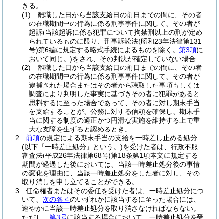
きる。
(1)
離職した日から当該支給日の前日までの間に、その者
の在職期間中の行為に係る刑事事件に関して、その者が
起訴
(当該起訴に係る犯罪について拘禁刑以上の刑が定め
られているものに限り、刑事訴訟法
(昭和23年法律第131
号)
第6編に規定する略式手続によるものを除く。
第3項
に
おいて同じ。)
をされ、その判決が確定していない場合
(2)
離職した日から当該支給日の前日までの間に、その者
の在職期間中の行為に係る刑事事件に関して、その者が
逮捕された場合またはその者から聴取した事項もしくは
調査により判明した事実に基づきその者に犯罪があると
思料するに至った場合であって、その者に対し期末手当
を支給することが、公務に対する信頼を確保し、期末手
当に関する制度の適正かつ円滑な実施を維持する上で重
大な支障を生ずると認めるとき。
2
前項
の規定による期末手当の支給を一時差し止める処分
(以下「一時差止処分」という。)
を受けた者は、行政不服
審査法
(平成26年法律第68号)
第18条第1項本文に規定する
期間が経過した後においては、当該一時差止処分後の事情
の変化を理由に、当該一時差止処分をした者に対し、その
取り消しを申し立てることができる。
3
任命権者またはその委任を受けた者は、一時差止処分につ
いて、
次の各号
のいずれかに該当するに至った場合には、
速やかに当該一時差止処分を取り消さなければならない。
ただし、
第3号
に該当する場合において、一時差止処分を受