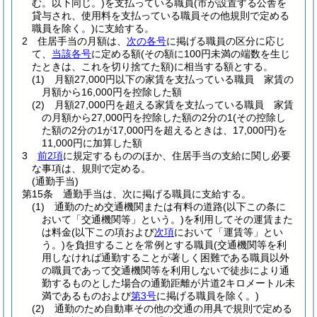
む。以下同じ。)
を支払っている職員
(市が設置する公舎を
貸与され、使用料を支払っている職員その他規則で定める
職員を除く。)
に支給する。
2
住居手当の月額は、
次の各号
に掲げる職員の区分に応じ
て、
当該各号
に定める額
(その額に100円未満の端数を生じ
たときは、これを切り捨てた額)
に相当する額とする。
(1)
月額27,000円以下の家賃を支払っている職員 家賃の
月額から16,000円を控除した額
(2)
月額27,000円を超える家賃を支払っている職員 家賃
の月額から27,000円を控除した額の2分の1
(その控除し
た額の2分の1が17,000円を超えるときは、17,000円)
を
11,000円に加算した額
3
前2項
に規定するもののほか、住居手当の支給に関し必要
な事項は、規則で定める。
(通勤手当)
第15条
通勤手当は、次に掲げる職員に支給する。
(1)
通勤のため交通機関または有料の道路
(以下この条に
おいて「交通機関等」という。)
を利用してその運賃また
は料金
(以下この項および
次項
において「運賃等」とい
う。)
を負担することを常例とする職員
(交通機関等を利
用しなければ通勤することが著しく困難である職員以外
の職員であって交通機関等を利用しないで徒歩により通
勤するものとした場合の通勤距離が片道2キロメートル未
満であるものおよび
第3号
に掲げる職員を除く。)
(2)
通勤のため自動車その他の交通の用具で規則で定める