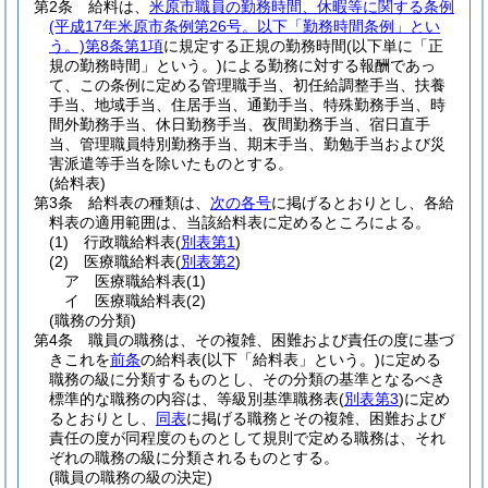
第2条
給料は、
米原市職員の勤務時間、休暇等に関する条例
(平成17年米原市条例第26号。以下「勤務時間条例」とい
う。)
第8条第1項
に規定する正規の勤務時間
(以下単に「正
規の勤務時間」という。)
による勤務に対する報酬であっ
て、この条例に定める管理職手当、初任給調整手当、扶養
手当、地域手当、住居手当、通勤手当、特殊勤務手当、時
間外勤務手当、休日勤務手当、夜間勤務手当、宿日直手
当、管理職員特別勤務手当、期末手当、勤勉手当および災
害派遣等手当を除いたものとする。
(給料表)
第3条
給料表の種類は、
次の各号
に掲げるとおりとし、各給
料表の適用範囲は、当該給料表に定めるところによる。
(1)
行政職給料表
(
別表第1
)
(2)
医療職給料表
(
別表第2
)
ア
医療職給料表
(1)
イ
医療職給料表
(2)
(職務の分類)
第4条
職員の職務は、その複雑、困難および責任の度に基づ
きこれを
前条
の給料表
(以下「給料表」という。)
に定める
職務の級に分類するものとし、その分類の基準となるべき
標準的な職務の内容は、等級別基準職務表
(
別表第3
)
に定め
るとおりとし、
同表
に掲げる職務とその複雑、困難および
責任の度が同程度のものとして規則で定める職務は、それ
ぞれの職務の級に分類されるものとする。
(職員の職務の級の決定)