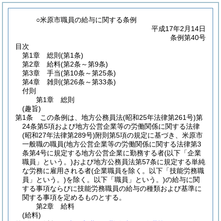
○米原市職員の給与に関する条例
平成17年2月14日
条例第40号
目次
第1章
総則
(第1条)
第2章
給料
(第2条～第9条)
第3章
手当
(第10条～第25条)
第4章
雑則
(第26条～第33条)
付則
第1章
総則
(趣旨)
第1条
この条例は、地方公務員法
(昭和25年法律第261号)
第
24条第5項および地方公営企業等の労働関係に関する法律
(昭和27年法律第289号)
附則第5項の規定に基づき、米原市
一般職の職員
(地方公営企業等の労働関係に関する法律第3
条第4号に規定する地方公営企業に勤務する者
(以下「企業
職員」という。)
および地方公務員法第57条に規定する単純
な労務に雇用される者
(企業職員を除く。以下「技能労務職
員」という。)
を除く。以下「職員」という。)
の給与に関
する事項ならびに技能労務職員の給与の種類および基準に
関する事項を定めるものとする。
第2章
給料
(給料)