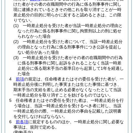
けた者がその者の在職期間中の行為に係る刑事事件に関し
現に逮捕されているときその他これを取り消すことが一時
差止処分の目的に明らかに反すると認めるときは、この限
りでない。
(1)
一時差止処分を受けた者が当該一時差止処分の理由と
なった行為に係る刑事事件に関し拘禁刑以上の刑に処せ
られなかった場合
(2)
一時差止処分を受けた者について、当該一時差止処分
の理由となった行為に係る刑事事件につき公訴を提起し
ない処分があった場合
(3)
一時差止処分を受けた者がその者の在職期間中の行為
に係る刑事事件に関し起訴をされることなく当該一時差
止処分に係る期末手当の基準日から起算して1年を経過し
た場合
4
前項
の規定は、任命権者またはその委任を受けた者が、一
時差止処分後に判明した事実または生じた事情に基づき、
期末手当の支給を差し止める必要がなくなったとして当該
一時差止処分を取り消すことを妨げるものではない。
5
任命権者またはその委任を受けた者は、一時差止処分を行
う場合は、当該一時差止処分を受けるべき者に対し、当該
一時差止処分の際、一時差止処分の事由を記載した説明書
を交付しなければならない。
6
前各項
に規定するもののほか、一時差止処分に関し必要な
事項は、規則で定める。
(勤勉手当)