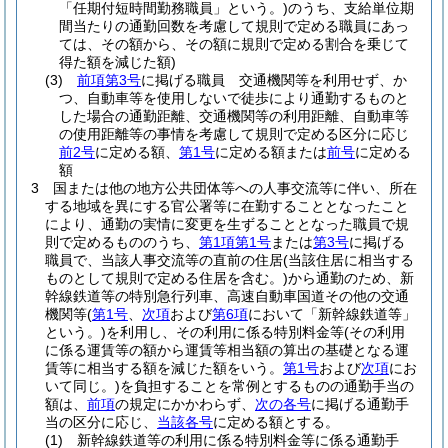
「任期付短時間勤務職員」という。)
のうち、支給単位期
間当たりの通勤回数を考慮して規則で定める職員にあっ
ては、その額から、その額に規則で定める割合を乗じて
得た額を減じた額)
(3)
前項第3号
に掲げる職員 交通機関等を利用せず、か
つ、自動車等を使用しないで徒歩により通勤するものと
した場合の通勤距離、交通機関等の利用距離、自動車等
の使用距離等の事情を考慮して規則で定める区分に応じ
前2号
に定める額、
第1号
に定める額または
前号
に定める
額
3
国または他の地方公共団体等への人事交流等に伴い、所在
する地域を異にする官公署等に在勤することとなったこと
により、通勤の実情に変更を生ずることとなった職員で規
則で定めるもののうち、
第1項第1号
または
第3号
に掲げる
職員で、当該人事交流等の直前の住居
(当該住居に相当する
ものとして規則で定める住居を含む。)
から通勤のため、新
幹線鉄道等の特別急行列車、高速自動車国道その他の交通
機関等
(
第1号
、
次項
および
第6項
において「新幹線鉄道等」
という。)
を利用し、その利用に係る特別料金等
(その利用
に係る運賃等の額から運賃等相当額の算出の基礎となる運
賃等に相当する額を減じた額をいう。
第1号
および
次項
にお
いて同じ。)
を負担することを常例とするものの通勤手当の
額は、
前項
の規定にかかわらず、
次の各号
に掲げる通勤手
当の区分に応じ、
当該各号
に定める額とする。
(1)
新幹線鉄道等の利用に係る特別料金等に係る通勤手