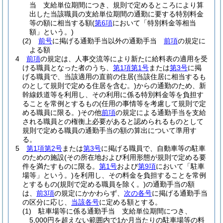
当 支給単位期間につき、規則で定めるところにより算
出した当該職員の支給単位期間の通勤に要する特別料金
等の額に相当する額
(
第6項
において「特別料金等相当
額」という。)
(2)
前号
に掲げる通勤手当以外の通勤手当
前項
の規定に
よる額
4
前項
の規定は、人事交流等により新たに給料表の適用を受
ける職員となった者のうち、
第1項第1号
または
第3号
に掲
げる職員で、当該適用の直前の住居
(当該住居に相当するも
のとして規則で定める住居を含む。)
からの通勤のため、新
幹線鉄道等を利用し、その利用に係る特別料金等を負担す
ることを常例とするもの
(任用の事情等を考慮して規則で定
める職員に限る。)
その他
前項
の規定による通勤手当を支給
される職員との権衡上必要があると認められるものとして
規則で定める職員の通勤手当の額の算出について準用す
る。
5
第1項第2号
または
第3号
に掲げる職員で、自動車等の駐車
のための施設
(その所在地および利用形態が規則で定める要
件を満たすものに限る。
第1号
および
第9項
において「駐車
場等」という。)
を利用し、その料金を負担することを常例
とするもの
(規則で定める職員を除く。)
の通勤手当の額
は、
前3項
の規定にかかわらず、
次の各号
に掲げる通勤手当
の区分に応じ、
当該各号
に定める額とする。
(1)
駐車場等に係る通勤手当 支給単位期間につき、
5,000円を超えない範囲内で1か月当たりの駐車場等の料