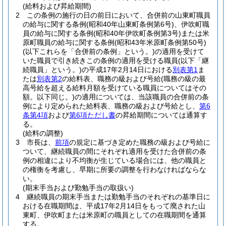
(給料および昇給期間)
2
この条例の施行の日の前日において、合併前の山東町職員
の給与に関する条例
(昭和40年山東町条例第6号)
、伊吹町職
員の給与に関する条例
(昭和40年伊吹町条例第3号)
または米
原町職員の給与に関する条例
(昭和43年米原町条例第50号)
(以下これらを「合併前の条例」という。)
の適用を受けて
いた職員で引き続きこの条例の適用を受ける職員
(以下「継
続職員」という。)
の平成17年2月14日における
別表第1
ま
たは
別表第2
の給料表、職務の級および号給
(職務の級の最
高号給を超える給料月額を受けている職員についてはその
額。以下同じ。)
の適用については、当該職員の合併前の条
例により定められた給料表、職務の級および号給とし、
第6
条第4項
および
第6項ただし書
の昇給期間については通算す
る。
(給料の調整)
3
市長は、
前項
の規定に基づき定めた職務の級および号給に
ついて、継続職員の間にそれぞれ適用を受けた合併前の条
例の相違により不均衡が生じている場合には、他の職員と
の権衡を考慮し、早期に所要の調整を行わなければならな
い。
(期末手当および勤勉手当の取扱い)
4
継続職員の期末手当または勤勉手当のそれぞれの基準日に
おける在職期間は、平成17年2月14日をもって廃された山
東町、伊吹町または米原町の職員としての在職期間を通算
する。