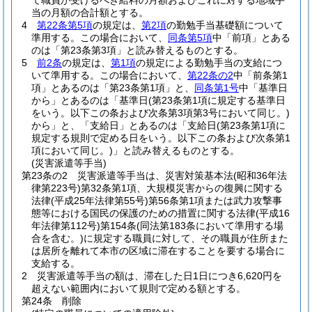
て職員が受けるべき給料の月額およびこれに対する地域手
当の月額の合計額とする。
4
第22条第5項
の規定は、
第2項
の勤勉手当基礎額について
準用する。
この場合において、
同条第5項
中「前項」とある
のは「第23条第3項」と読み替えるものとする。
5
前2条
の規定は、
第1項
の規定による勤勉手当の支給につ
いて準用する。
この場合において、
第22条の2
中「前条第1
項」とあるのは「第23条第1項」と、
同条第1号
中「基準日
から」とあるのは「基準日
(第23条第1項に規定する基準日
をいう。以下この条および次条第3項第3号において同じ。)
から」と、「支給日」とあるのは「支給日
(第23条第1項に
規定する規則で定める日をいう。以下この条および次条第1
項において同じ。)
」と読み替えるものとする。
(災害派遣等手当)
第23条の2
災害派遣等手当は、災害対策基本法
(昭和36年法
律第223号)
第32条第1項、大規模災害からの復興に関する
法律
(平成25年法律第55号)
第56条第1項または武力攻撃事
態等における国民の保護のための措置に関する法律
(平成16
年法律第112号)
第154条
(同法第183条において準用する場
合を含む。)
に規定する職員に対して、その職員が住所また
は居所を離れて本市の区域に滞在することを要する場合に
支給する。
2
災害派遣等手当の額は、滞在した日1日につき6,620円を
超えない範囲内において規則で定める額とする。
第24条
削除