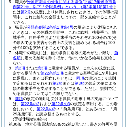
5
職員が
米原市職員の分限に関する条例
(平成17年米原市条
例第21号。以下「分限条例」という。)
第2条第1項第1号
ま
たは
第2号
の規定により休職にされたときは、その休職の期
間中、これに給与の全額またはその一部を支給することが
できる。
6
職員が
分限条例第2条第1項第4号
の規定により休職にされ
たときは、その休職の期間中、これに給料、扶養手当、地
域手当、住居手当および期末手当のそれぞれ100分の70
(そ
の原因である災害が公務上の災害と認められる場合は100
分の100)
を支給することができる。
7
休職中の職員には、他の条例に別段の定めがない限り、
前
各項
に定める給与を除くほか、他のいかなる給与も支給し
ない。
8
第2項
または
第3項
に規定する職員が、これらの規定に規
定する期間内で
第22条第1項
に規定する基準日前1か月以内
に退職し、または死亡したときは、
同項
の規定により規則
で定める日にそれぞれ
第2項
または
第3項
の規定の例による
額の期末手当を支給することができる。
ただし、規則で定
める職員についてはこの限りでない。
9
前項
の規定の適用を受ける職員の期末手当の支給について
は、
第22条の2
および
第22条の3
の規定を準用する。
この場
合において、
第22条の2
中「前条第1項」とあるのは、「第
29条第5項」と読み替えるものとする。
(専従休職者の給与)
第30条
地方公務員法第55条の2第1項ただし書きの許可を受