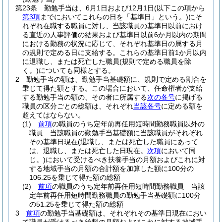
第23条
勤勉手当は、6月1日および12月1日
(以下この項から
第3項
までにおいてこれらの日を「基準日」という。)
にそ
れぞれ在職する職員に対し、当該職員の基準日以前におけ
る直近の人事評価の結果および基準日以前6か月以内の期間
における勤務の状況に応じて、それぞれ基準日の属する月
の規則で定める日に支給する。
これらの基準日前1か月以内
に退職し、または死亡した職員
(規則で定める職員を除
く。)
についても同様とする。
2
勤勉手当の額は、勤勉手当基礎額に、規則で定める割合を
乗じて得た額とする。
この場合において、任命権者が支給
する勤勉手当の額の、その者に所属する
次の各号
に掲げる
職員の区分ごとの総額は、それぞれ
当該各号
に定める額を
超えてはならない。
(1)
前項
の職員のうち定年前再任用短時間勤務職員以外の
職員 当該職員の勤勉手当基礎額に当該職員がそれぞれ
その基準日現在
(退職し、または死亡した職員にあって
は、退職し、または死亡した日現在。
次項
において同
じ。)
において受けるべき扶養手当の月額およびこれに対
する地域手当の月額の合計額を加算した額に100分の
106.25を乗じて得た額の総額
(2)
前項
の職員のうち定年前再任用短時間勤務職員 当該
定年前再任用短時間勤務職員の勤勉手当基礎額に100分
の51.25を乗じて得た額の総額
3
前項
の勤勉手当基礎額は、それぞれその基準日現在におい