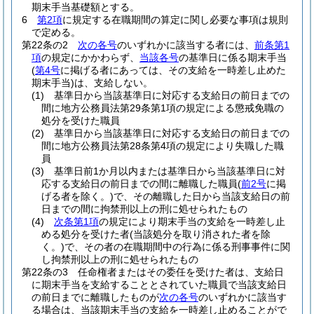
期末手当基礎額とする。
6
第2項
に規定する在職期間の算定に関し必要な事項は規則
で定める。
第22条の2
次の各号
のいずれかに該当する者には、
前条第1
項
の規定にかかわらず、
当該各号
の基準日に係る期末手当
(
第4号
に掲げる者にあっては、その支給を一時差し止めた
期末手当)
は、支給しない。
(1)
基準日から当該基準日に対応する支給日の前日までの
間に地方公務員法第29条第1項の規定による懲戒免職の
処分を受けた職員
(2)
基準日から当該基準日に対応する支給日の前日までの
間に地方公務員法第28条第4項の規定により失職した職
員
(3)
基準日前1か月以内または基準日から当該基準日に対
応する支給日の前日までの間に離職した職員
(
前2号
に掲
げる者を除く。)
で、その離職した日から当該支給日の前
日までの間に拘禁刑以上の刑に処せられたもの
(4)
次条第1項
の規定により期末手当の支給を一時差し止
める処分を受けた者
(当該処分を取り消された者を除
く。)
で、その者の在職期間中の行為に係る刑事事件に関
し拘禁刑以上の刑に処せられたもの
第22条の3
任命権者またはその委任を受けた者は、支給日
に期末手当を支給することとされていた職員で当該支給日
の前日までに離職したものが
次の各号
のいずれかに該当す
る場合は、当該期末手当の支給を一時差し止めることがで