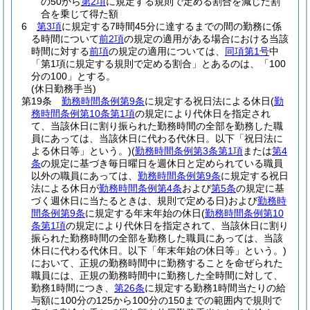
の50から
第2項
に規定する規則で定める割合を減じた割
合を乗じて得た額
6
第3項
に規定する7時間45分に達するまでの間の勤務に係
る時間について
前2項
の規定の適用がある場合における当該
時間に対する
前項
の規定の適用については、
同項第1号
中
「第1項に規定する規則で定める割合」とあるのは、「100
分の100」とする。
(休日勤務手当)
第19条
勤務時間条例第9条
に規定する祝日法による休日
(
勤
務時間条例第10条第1項
の規定により代休日を指定され
て、当該休日に割り振られた勤務時間の全部を勤務した職
員にあっては、当該休日に代わる代休日。以下「祝日法に
よる休日等」という。)
(
勤務時間条例第3条第1項
または
第4
条
の規定に基づき毎日曜日を週休日と定められている職員
以外の職員にあっては、
勤務時間条例第9条
に規定する祝日
法による休日が
勤務時間条例第4条
および
第5条
の規定に基
づく週休日に当たるときは、規則で定める日)
および
勤務時
間条例第9条
に規定する年末年始の休日
(
勤務時間条例第10
条第1項
の規定により代休日を指定されて、当該休日に割り
振られた勤務時間の全部を勤務した職員にあっては、当該
休日に代わる代休日。以下「年末年始の休日等」という。)
において、正規の勤務時間中に勤務することを命ぜられた
職員には、正規の勤務時間中に勤務した全時間に対して、
勤務1時間につき、
第26条
に規定する勤務1時間当たりの給
与額に100分の125から100分の150までの範囲内で規則で