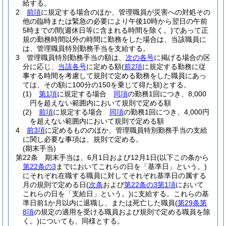
給する。
2
前項
に規定する場合のほか、管理職員が災害への対処その
他の臨時または緊急の必要により午後10時から翌日の午前
5時までの間
(週休日等に含まれる時間を除く。)
であって正
規の勤務時間以外の時間に勤務をした場合は、当該職員に
は、管理職員特別勤務手当を支給する。
3
管理職員特別勤務手当の額は、
次の各号
に掲げる場合の区
分に応じ、
当該各号
に定める額
(
前2項
に規定する勤務に従
事する時間を考慮して規則で定める勤務をした職員にあっ
ては、その額に100分の150を乗じて得た額)
とする。
(1)
第1項
に規定する場合
同項
の勤務1回につき、8,000
円を超えない範囲内において規則で定める額
(2)
前項
に規定する場合
同項
の勤務1回につき、4,000円
を超えない範囲内において規則で定める額
4
前3項
に定めるもののほか、管理職員特別勤務手当の支給
に関し必要な事項は、規則で定める。
(期末手当)
第22条
期末手当は、6月1日および12月1日
(以下この条から
第22条の3
までにおいてこれらの日を「基準日」という。)
にそれぞれ在職する職員に対してそれぞれ基準日の属する
月の規則で定める日
(
次条
および
第22条の3第1項
において
これらの日を「支給日」という。)
に支給する。
これらの基
準日前1か月以内に退職し、または死亡した職員
(
第29条第
8項
の規定の適用を受ける職員および規則で定める職員を除
く。)
についても、同様とする。