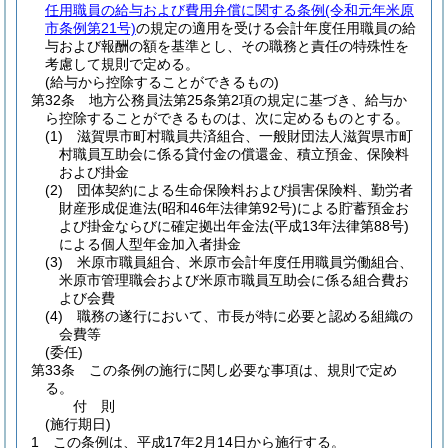
任用職員の給与および費用弁償に関する条例
(令和元年米原
市条例第21号)
の規定の適用を受ける会計年度任用職員の給
与および報酬の額を基準とし、その職務と責任の特殊性を
考慮して規則で定める。
(給与から控除することができるもの)
第32条
地方公務員法第25条第2項の規定に基づき、給与か
ら控除することができるものは、次に定めるものとする。
(1)
滋賀県市町村職員共済組合、一般財団法人滋賀県市町
村職員互助会に係る貸付金の償還金、積立預金、保険料
および掛金
(2)
団体契約による生命保険料および損害保険料、勤労者
財産形成促進法
(昭和46年法律第92号)
による貯蓄預金お
よび掛金ならびに確定拠出年金法
(平成13年法律第88号)
による個人型年金加入者掛金
(3)
米原市職員組合、米原市会計年度任用職員労働組合、
米原市管理職会および米原市職員互助会に係る組合費お
よび会費
(4)
職務の遂行において、市長が特に必要と認める組織の
会費等
(委任)
第33条
この条例の施行に関し必要な事項は、規則で定め
る。
付
則
(施行期日)
1
この条例は、平成17年2月14日から施行する。