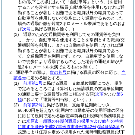
もの
(以下この条において「自動車等」という。)
を使用
することを常例とする職員
(自動車等を使用しなければ通
勤することが著しく困難である職員以外の職員であって
自動車等を使用しないで徒歩により通勤するものとした
場合の通勤距離が片道2キロメートル未満であるものおよ
び
次号
に掲げる職員を除く。)
(3)
通勤のため交通機関等を利用してその運賃等を負担
し、かつ、自動車等を使用することを常例とする職員
(交
通機関等を利用し、または自動車等を使用しなければ通
勤することが著しく困難である職員以外の職員であっ
て、交通機関等を利用せず、かつ、自動車等を使用しな
いで徒歩により通勤するものとした場合の通勤距離が片
道2キロメートル未満であるものを除く。)
2
通勤手当の額は、
次の各号
に掲げる職員の区分に応じ、
当
該各号
に定める額とする。
(1)
前項第1号
に掲げる職員 支給単位期間につき、規則
で定めるところにより算出した当該職員の支給単位期間
の通勤に要する運賃等の額に相当する額
(
次項
および
第6
項
において「運賃等相当額」という。)
(2)
前項第2号
に掲げる職員 支給単位期間につき、
66,400円を超えない範囲内で自動車等の使用距離の区分
に応じて規則で定める額
(定年前再任用短時間勤務職員ま
たは
米原市一般職の任期付職員の採用および給与の特例
に関する条例
(平成27年米原市条例第42号)
第4条第3項
の
規定により任期を定めて採用された短時間勤務職員
(以下