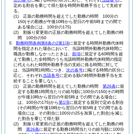
次の各号
に掲げる時間の区分に応じ、それぞれ
当該各号
に
定める割合を乗じて得た額を時間外勤務手当として支給す
る。
(1)
正規の勤務時間を超えてした勤務の時間 100分の
150
(その勤務が午後10時から翌日の午前5時までの間で
ある場合には、100分の175)
(2)
割振り変更前の正規の勤務時間を超えてした勤務の時
間 100分の50
5
勤務時間条例第8条の2第1項
に規定する時間外勤務代休時
間を指定された場合において、当該時間外勤務代休時間に
職員が勤務しなかったときは、
前項
に規定する60時間を超
えて勤務した全時間のうち当該時間外勤務代休時間の指定
に代えられた時間外勤務手当の支給に係る時間に対して
は、当該時間1時間につき、
次の各号
に掲げる時間の区分に
応じ、それぞれ
当該各号
に定める額の時間外勤務手当を支
給することを要しない。
(1)
正規の勤務時間を超えてした勤務の時間
第26条
に規
定する勤務1時間当たりの給与額に100分の150
(その時間
が午後10時から翌日の午前5時までの間である場合に
は、100分の175)
から
第1項
に規定する規則で定める割合
(その時間が午後10時から翌日の午前5時までの間である
場合には、その割合に100分の25を加算した割合)
を減じ
た割合を乗じて得た額
(2)
割振り変更前の正規の勤務時間を超えてした勤務の時
間
第26条
に規定する勤務1時間当たりの給与額に100分