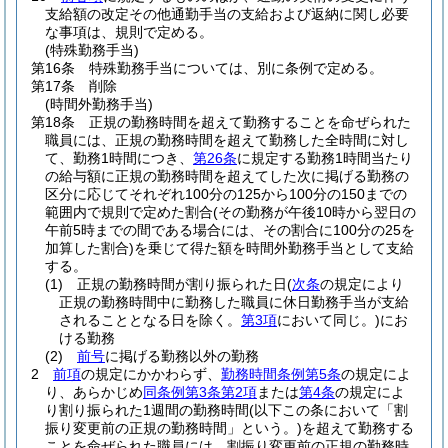
支給額の改定その他通勤手当の支給および返納に関し必要
な事項は、規則で定める。
(特殊勤務手当)
第16条
特殊勤務手当については、別に条例で定める。
第17条
削除
(時間外勤務手当)
第18条
正規の勤務時間を超えて勤務することを命ぜられた
職員には、正規の勤務時間を超えて勤務した全時間に対し
て、勤務1時間につき、
第26条
に規定する勤務1時間当たり
の給与額に正規の勤務時間を超えてした次に掲げる勤務の
区分に応じてそれぞれ100分の125から100分の150までの
範囲内で規則で定めた割合
(その勤務が午後10時から翌日の
午前5時までの間である場合には、その割合に100分の25を
加算した割合)
を乗じて得た額を時間外勤務手当として支給
する。
(1)
正規の勤務時間が割り振られた日
(
次条
の規定により
正規の勤務時間中に勤務した職員に休日勤務手当が支給
されることとなる日を除く。
第3項
において同じ。)
にお
ける勤務
(2)
前号
に掲げる勤務以外の勤務
2
前項
の規定にかかわらず、
勤務時間条例第5条
の規定によ
り、あらかじめ
同条例第3条第2項
または
第4条
の規定によ
り割り振られた1週間の勤務時間
(以下この条において「割
振り変更前の正規の勤務時間」という。)
を超えて勤務する
ことを命ぜられた職員には、割振り変更前の正規の勤務時