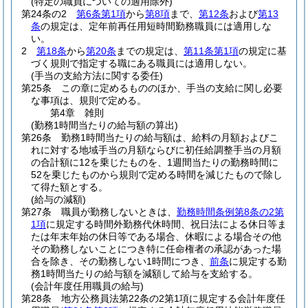
(特定の職員についての適用除外)
第24条の2
第6条第1項
から
第8項
まで、
第12条
および
第13
条
の規定は、定年前再任用短時間勤務職員には適用しな
い。
2
第18条
から
第20条
までの規定は、
第11条第1項
の規定に基
づく規則で指定する職にある職員には適用しない。
(手当の支給方法に関する委任)
第25条
この章に定めるもののほか、手当の支給に関し必要
な事項は、規則で定める。
第4章
雑則
(勤務1時間当たりの給与額の算出)
第26条
勤務1時間当たりの給与額は、給料の月額およびこ
れに対する地域手当の月額ならびに初任給調整手当の月額
の合計額に12を乗じたものを、1週間当たりの勤務時間に
52を乗じたものから規則で定める時間を減じたもので除し
て得た額とする。
(給与の減額)
第27条
職員が勤務しないときは、
勤務時間条例第8条の2第
1項
に規定する時間外勤務代休時間、祝日法による休日等ま
たは年末年始の休日等である場合、休暇による場合その他
その勤務しないことにつき特に任命権者の承認があった場
合を除き、その勤務しない1時間につき、
前条
に規定する勤
務1時間当たりの給与額を減額して給与を支給する。
(会計年度任用職員の給与)
第28条
地方公務員法第22条の2第1項に規定する会計年度任