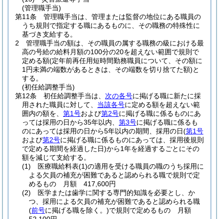
(管理職手当)
第11条
管理職手当は、管理または監督の地位にある職員の
うち規則で指定する職にあるものに、その職務の特殊性に
基づき支給する。
2
管理職手当の額は、その職員の属する職務の級における最
高の号給の給料月額の100分の20を超えない範囲で規則で
定める額
(定年前再任用短時間勤務職員について、その額に
1円未満の端数があるときは、その端数を切り捨てた額)
と
する。
(初任給調整手当)
第12条
初任給調整手当は、
次の各号
に掲げる職に新たに採
用された職員に対して、
当該各号
に定める額を超えない範
囲内の額を、
第1号
および
第2号
に掲げる職に係るものにあ
っては採用の日から35年以内、
第3号
に掲げる職に係るも
のにあっては採用の日から5年以内の期間、採用の日
(
第1号
および
第2号
に掲げる職に係るものにあっては、採用後規則
で定める期間を経過した日)
から1年を経過するごとにその
額を減じて支給する。
(1)
医療職給料表
(1)
の適用を受ける職員の職のうち採用に
よる欠員の補充が困難であると認められる職で規則で定
めるもの 月額 417,600円
(2)
医学または歯学に関する専門的知識を必要とし、か
つ、採用による欠員の補充が困難であると認められる職
(
前号
に掲げる職を除く。)
で規則で定めるもの 月額