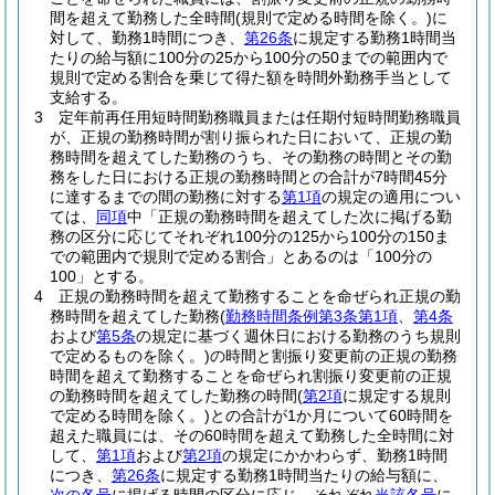
間を超えて勤務した全時間
(規則で定める時間を除く。)
に
対して、勤務1時間につき、
第26条
に規定する勤務1時間当
たりの給与額に100分の25から100分の50までの範囲内で
規則で定める割合を乗じて得た額を時間外勤務手当として
支給する。
3
定年前再任用短時間勤務職員または任期付短時間勤務職員
が、正規の勤務時間が割り振られた日において、正規の勤
務時間を超えてした勤務のうち、その勤務の時間とその勤
務をした日における正規の勤務時間との合計が7時間45分
に達するまでの間の勤務に対する
第1項
の規定の適用につい
ては、
同項
中「正規の勤務時間を超えてした次に掲げる勤
務の区分に応じてそれぞれ100分の125から100分の150ま
での範囲内で規則で定める割合」とあるのは「100分の
100」とする。
4
正規の勤務時間を超えて勤務することを命ぜられ正規の勤
務時間を超えてした勤務
(
勤務時間条例第3条第1項
、
第4条
および
第5条
の規定に基づく週休日における勤務のうち規則
で定めるものを除く。)
の時間と割振り変更前の正規の勤務
時間を超えて勤務することを命ぜられ割振り変更前の正規
の勤務時間を超えてした勤務の時間
(
第2項
に規定する規則
で定める時間を除く。)
との合計が1か月について60時間を
超えた職員には、その60時間を超えて勤務した全時間に対
して、
第1項
および
第2項
の規定にかかわらず、勤務1時間
につき、
第26条
に規定する勤務1時間当たりの給与額に、