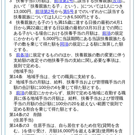
3
扶養手当の月額は、
前項第1号
に該当する扶養親族
(
次項
に
おいて「扶養親族たる子」という。)
については1人につき
13,000円、
前項第2号
から
第5号
までのいずれかに該当する
扶養親族については1人につき6,500円とする。
4
扶養親族たる子のうち満15歳に達する日後の最初の4月1
日から満22歳に達する日以後の最初の3月31日までの間に
ある子がいる場合における扶養手当の月額は、
前項
の規定
にかかわらず、5,000円に当該期間にある当該扶養親族たる
子の数を乗じて得た額を
同項
の規定による額に加算した額
とする。
5
前各項
に規定するもののほか、扶養親族の数の変更に伴う
支給額の改定その他扶養手当の支給に関し必要な事項は、
規則で定める。
(地域手当)
第14条
地域手当は、全ての職員に支給する。
2
地域手当の月額は、給料、扶養手当および管理職手当の月
額の合計額に100分の4を乗じて得た額とする。
3
前項
の規定にかかわらず、規則で定める地域に在勤する職
員に係る地域手当の月額は、給料、扶養手当および管理職
手当の月額の合計額に100分の20を超えない範囲で規則で
定める割合を乗じて得た額とする。
第14条の2
削除
(住居手当)
第14条の3
住居手当は、自ら居住するため住宅
(貸間を含
む。)
を借り受け、月額16,000円を超える家賃
(使用料を含