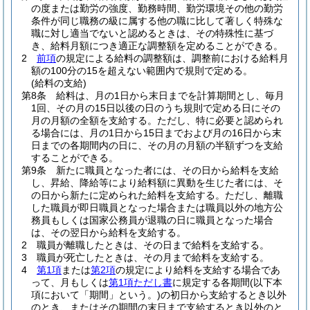
の度または勤労の強度、勤務時間、勤労環境その他の勤労
条件が同じ職務の級に属する他の職に比して著しく特殊な
職に対し適当でないと認めるときは、その特殊性に基づ
き、給料月額につき適正な調整額を定めることができる。
2
前項
の規定による給料の調整額は、調整前における給料月
額の100分の15を超えない範囲内で規則で定める。
(給料の支給)
第8条
給料は、月の1日から末日までを計算期間とし、毎月
1回、その月の15日以後の日のうち規則で定める日にその
月の月額の全額を支給する。
ただし、特に必要と認められ
る場合には、月の1日から15日までおよび月の16日から末
日までの各期間内の日に、その月の月額の半額ずつを支給
することができる。
第9条
新たに職員となった者には、その日から給料を支給
し、昇給、降給等により給料額に異動を生じた者には、そ
の日から新たに定められた給料を支給する。
ただし、離職
した職員が即日職員となった場合または職員以外の地方公
務員もしくは国家公務員が退職の日に職員となった場合
は、その翌日から給料を支給する。
2
職員が離職したときは、その日まで給料を支給する。
3
職員が死亡したときは、その月まで給料を支給する。
4
第1項
または
第2項
の規定により給料を支給する場合であ
って、月もしくは
第1項ただし書
に規定する各期間
(以下本
項において「期間」という。)
の初日から支給するとき以外
のとき、またはその期間の末日まで支給するとき以外のと