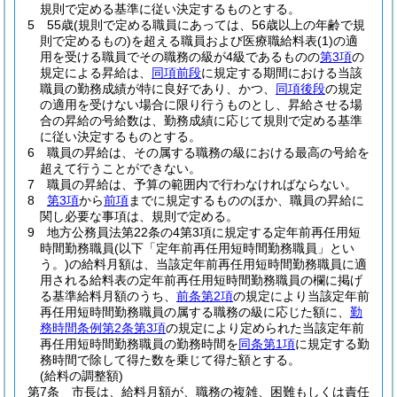
規則で定める基準に従い決定するものとする。
5
55歳
(規則で定める職員にあっては、56歳以上の年齢で規
則で定めるもの)
を超える職員および医療職給料表
(1)
の適
用を受ける職員でその職務の級が4級であるものの
第3項
の
規定による昇給は、
同項前段
に規定する期間における当該
職員の勤務成績が特に良好であり、かつ、
同項後段
の規定
の適用を受けない場合に限り行うものとし、昇給させる場
合の昇給の号給数は、勤務成績に応じて規則で定める基準
に従い決定するものとする。
6
職員の昇給は、その属する職務の級における最高の号給を
超えて行うことができない。
7
職員の昇給は、予算の範囲内で行わなければならない。
8
第3項
から
前項
までに規定するもののほか、職員の昇給に
関し必要な事項は、規則で定める。
9
地方公務員法第22条の4第3項に規定する定年前再任用短
時間勤務職員
(以下「定年前再任用短時間勤務職員」とい
う。)
の給料月額は、当該定年前再任用短時間勤務職員に適
用される給料表の定年前再任用短時間勤務職員の欄に掲げ
る基準給料月額のうち、
前条第2項
の規定により当該定年前
再任用短時間勤務職員の属する職務の級に応じた額に、
勤
務時間条例第2条第3項
の規定により定められた当該定年前
再任用短時間勤務職員の勤務時間を
同条第1項
に規定する勤
務時間で除して得た数を乗じて得た額とする。
(給料の調整額)
第7条
市長は、給料月額が、職務の複雑、困難もしくは責任