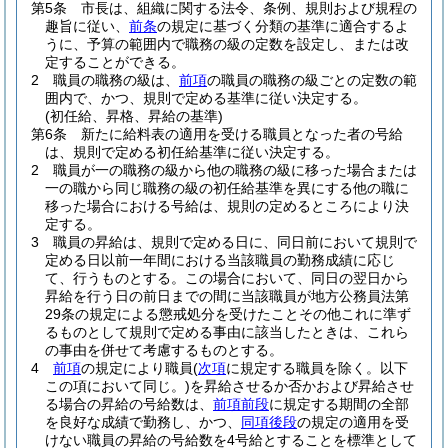
第5条
市長は、組織に関する法令、条例、規則および規程の
趣旨に従い、
前条
の規定に基づく分類の基準に適合するよ
うに、予算の範囲内で職務の級の定数を設定し、または改
定することができる。
2
職員の職務の級は、
前項
の職員の職務の級ごとの定数の範
囲内で、かつ、規則で定める基準に従い決定する。
(初任給、昇格、昇給の基準)
第6条
新たに給料表の適用を受ける職員となった者の号給
は、規則で定める初任給基準に従い決定する。
2
職員が一の職務の級から他の職務の級に移った場合または
一の職から同じ職務の級の初任給基準を異にする他の職に
移った場合における号給は、規則の定めるところにより決
定する。
3
職員の昇給は、規則で定める日に、同日前において規則で
定める日以前一年間における当該職員の勤務成績に応じ
て、行うものとする。
この場合において、同日の翌日から
昇給を行う日の前日までの間に当該職員が地方公務員法第
29条の規定による懲戒処分を受けたことその他これに準ず
るものとして規則で定める事由に該当したときは、これら
の事由を併せて考慮するものとする。
4
前項
の規定により職員
(
次項
に規定する職員を除く。以下
この項において同じ。)
を昇給させるか否かおよび昇給させ
る場合の昇給の号給数は、
前項前段
に規定する期間の全部
を良好な成績で勤務し、かつ、
同項後段
の規定の適用を受
けない職員の昇給の号給数を4号給とすることを標準として