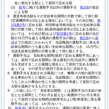
金に相当する額として規則で定める額
(2)
前号
に掲げる通勤手当以外の通勤手当
前3項
の規定
による額
6
運賃等相当額をその支給単位期間の月数で除して得た額
(交通機関等が2以上ある場合においては、その合計額)
、
第
2項第2号
に定める額、特別料金等相当額をその支給単位期
間の月数で除して得た額
(新幹線鉄道等が2以上ある場合に
おいては、その合計額)
および
前項第1号
に定める額の合計
額が15万円を超える職員の通勤手当の額は、
第2項
から
前
項
までの規定にかかわらず、当該職員の通勤手当に係る支
給単位期間のうち最も長い支給単位期間につき、15万円に
当該支給単位期間の月数を乗じて得た額とする。
7
通勤手当は、支給単位期間
(規則で定める通勤手当にあっ
ては、規則で定める期間)
に係る最初の月
(当該月に通勤手
当を支給することが困難な場合として規則で定める場合に
あっては、その翌月)
の規則で定める日に支給する。
8
通勤手当を支給される職員につき、離職その他の規則で定
める事由が生じた場合には、当該職員に、支給単位期間の
うちこれらの事由が生じた後の期間を考慮して規則で定め
る額を返納させるものとする。
9
この条において「支給単位期間」とは通勤手当の支給の単
位となる期間として6か月を超えない範囲内で1か月を単位
として規則で定める期間
(自動車等および駐車場等に係る通
勤手当にあっては、1か月)
をいう。
10
前各項
に規定するもののほか、通勤の実情の変更に伴う