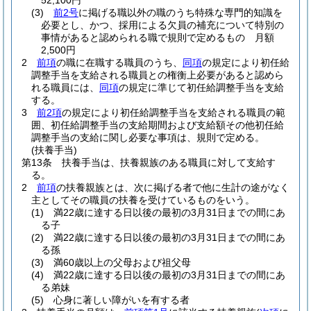
52,100円
(3)
前2号
に掲げる職以外の職のうち特殊な専門的知識を
必要とし、かつ、採用による欠員の補充について特別の
事情があると認められる職で規則で定めるもの 月額
2,500円
2
前項
の職に在職する職員のうち、
同項
の規定により初任給
調整手当を支給される職員との権衡上必要があると認めら
れる職員には、
同項
の規定に準じて初任給調整手当を支給
する。
3
前2項
の規定により初任給調整手当を支給される職員の範
囲、初任給調整手当の支給期間および支給額その他初任給
調整手当の支給に関し必要な事項は、規則で定める。
(扶養手当)
第13条
扶養手当は、扶養親族のある職員に対して支給す
る。
2
前項
の扶養親族とは、次に掲げる者で他に生計の途がなく
主としてその職員の扶養を受けているものをいう。
(1)
満22歳に達する日以後の最初の3月31日までの間にあ
る子
(2)
満22歳に達する日以後の最初の3月31日までの間にあ
る孫
(3)
満60歳以上の父母および祖父母
(4)
満22歳に達する日以後の最初の3月31日までの間にあ
る弟妹
(5)
心身に著しい障がいを有する者