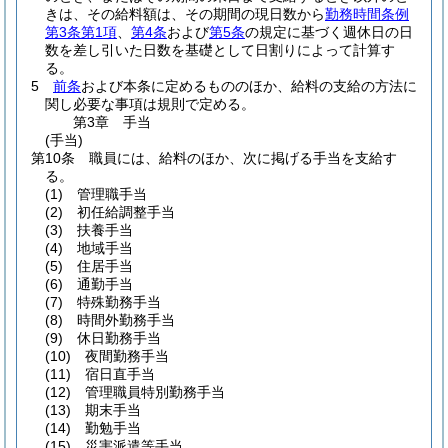
きは、その給料額は、その期間の現日数から
勤務時間条例
第3条第1項
、
第4条
および
第5条
の規定に基づく週休日の日
数を差し引いた日数を基礎として日割りによって計算す
る。
5
前条
および本条に定めるもののほか、給料の支給の方法に
関し必要な事項は規則で定める。
第3章
手当
(手当)
第10条
職員には、給料のほか、次に掲げる手当を支給す
る。
(1)
管理職手当
(2)
初任給調整手当
(3)
扶養手当
(4)
地域手当
(5)
住居手当
(6)
通勤手当
(7)
特殊勤務手当
(8)
時間外勤務手当
(9)
休日勤務手当
(10)
夜間勤務手当
(11)
宿日直手当
(12)
管理職員特別勤務手当
(13)
期末手当
(14)
勤勉手当
(15)
災害派遣等手当