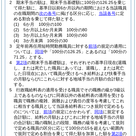
2
期末手当の額は、期末手当基礎額に100分の126.25を乗じ
て得た額に、基準日以前6か月以内の期間における当該職員
の在職期間の
次の各号
に掲げる区分に応じ、
当該各号
に定
める割合を乗じて得た額とする。
(1)
6か月 100分の100
(2)
5か月以上6か月未満 100分の80
(3)
3か月以上5か月未満 100分の60
(4)
3か月未満 100分の30
3
定年前再任用短時間勤務職員に対する
前項
の規定の適用に
ついては、
同項
中「100分の126.25」とあるのは「100分の
71.25」とする。
4
第2項
の期末手当基礎額は、それぞれその基準日現在
(退職
し、または死亡した職員にあっては、退職し、または死亡
した日現在)
において職員が受けるべき給料および扶養手当
の月額ならびにこれらに対する地域手当の月額の合計額と
する。
5
行政職給料表の適用を受ける職員でその職務の級が3級以
上であるものならびに同表以外の各給料表の適用を受ける
職員で職務の複雑、困難および責任の度等を考慮してこれ
に相当する職員として当該各給料表につき規則で定めるも
のについては、
前項
の規定にかかわらず、
同項
に規定する
合計額に、給料の月額およびこれに対する地域手当の月額
の合計額に職の職制上の段階、職務の級等を考慮して規則
で定める職員の区分に応じて100分の15を超えない範囲内
で規則で定める割合を乗じて得た額を加算した額を
第2項
の