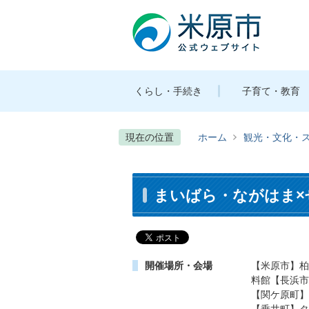
くらし・手続き
子育て・教育
現在の位置
ホーム
観光・文化・
まいばら・ながはま×
開催場所・会場
【米原市】柏
料館【長浜市
【関ケ原町】
【垂井町】タ