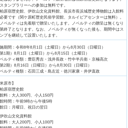
スタンプラリーへの参加は無料です。
柏原宿歴史館、伊吹山文化資料館、長浜市長浜城歴史博物館は入館料
必要です（関ケ原町歴史民俗学習館、タルイピアセンターは無料）。
ノベルティは先着順で贈呈いたします。ノベルティの贈呈は無くなり
第終了となります。なお、ノベルティが無くなった後も、期間中はス
ンプを継続して設置いたします。
施期間：令和8年8月1日（土曜日）から8月30日（日曜日）
第1期）8月1日（土曜日）から8月15日（土曜日）
ベルティ種類：豊臣秀吉・浅井長政・竹中半兵衛・京極高次
第2期）8月16日（日曜日）から8月30日（日曜日）
ベルティ種類：石田三成・島左近・徳川家康・井伊直政
米原市】
柏原宿歴史館
館料：大人300円、小人150円
館時間：午前9時から午後5時
館日：月曜日、祝日の翌日
伊吹山文化資料館
館料：大人200円、小人100円
館時間：午前9時から午後5時