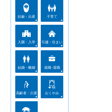
妊娠・出産
子育て
入園・入学
引越・住まい
結婚・離婚
就職･退職
高齢者・介護
おくやみ