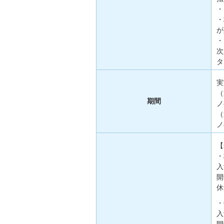
・
・
が
・
次
タ
実
（
期間
ノ
（
ノ
【
・
入
開
休
・
入
開