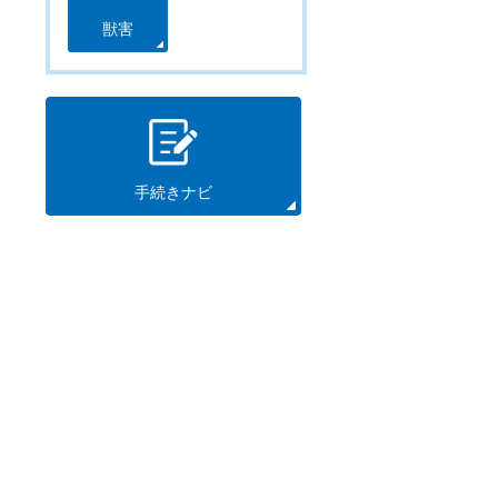
獣害
手続きナビ