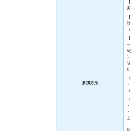
【
実
【
対
（
【
ッ
5
ン
取
た
《
参加方法
・
（
《
・
・
ま
・
指