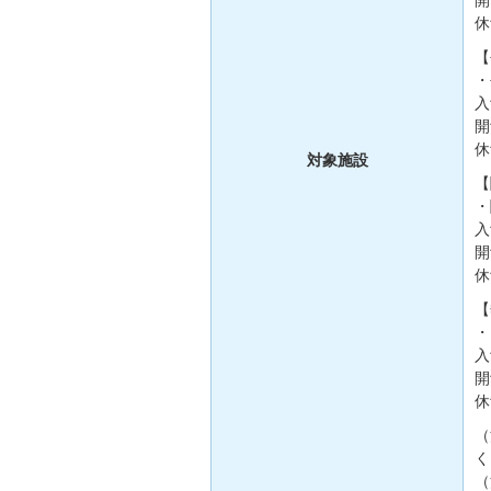
休
【
・
入
開
休
対象施設
【
・
入
開
休
【
・
入
開
休
（
く
（