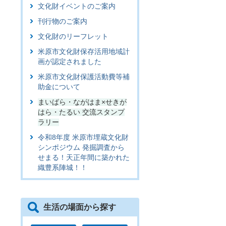
文化財イベントのご案内
刊行物のご案内
文化財のリーフレット
米原市文化財保存活用地域計
画が認定されました
米原市文化財保護活動費等補
助金について
まいばら・ながはま×せきが
はら・たるい 交流スタンプ
ラリー
令和8年度 米原市埋蔵文化財
シンポジウム 発掘調査から
せまる！天正年間に築かれた
織豊系陣城！！
生活の場面から探す