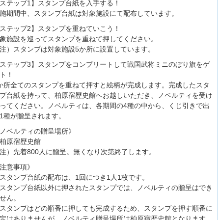
ステップ1】スタンプ台紙を入手する！
施期間中、スタンプ台紙は対象施設にて配布しています。
ステップ2】スタンプを重ねていこう！
象施設を巡ってスタンプを重ねて押してください。
注）スタンプは対象施設5か所に設置しています。
ステップ3】スタンプをコンプリートして戦国武将ミニのぼり旗をゲ
ト！
か所全てのスタンプを重ねて押すと絵柄が完成します。完成したスタ
プ台紙を持って、柏原宿歴史館へお越しいただき、ノベルティを受け
ってください。ノベルティは、各期間の4種の中から、くじ引きで出
1種が贈呈されます。
ノベルティの贈呈場所》
柏原宿歴史館
注）先着800人に贈呈。無くなり次第終了します。
注意事項》
スタンプ台紙の配布は、1回につき1人1枚です。
スタンプ台紙以外に押されたスタンプでは、ノベルティの贈呈はでき
せん。
スタンプはどの順番に押しても完成するため、スタンプを押す順番に
定はありませんが、ノベルティ贈呈場所は柏原宿歴史館となります。