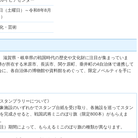
1日（土曜日）～令和8年8月
日）
文化・芸術
い、滋賀県・岐阜県の戦国時代の歴史や文化財に注目が集まっていま
跡が所在する米原市、長浜市、関ケ原町、垂井町の4自治体で連携して
会に、各自治体の博物館や資料館をめぐって、限定ノベルティを手に
スタンプラリーについて》
象施設のいずれかでスタンプ台紙を受け取り、各施設を巡ってスタン
を完成させると、戦国武将ミニのぼり旗（限定800本）がもらえま
。
注）期間によって、もらえるミニのぼり旗の種類が異なります。