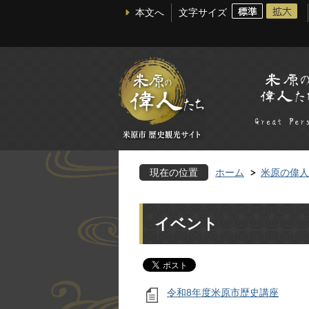
本文へ
文字サイズ
現在の位置
ホーム
米原の偉人
イベント
令和8年度米原市歴史講座