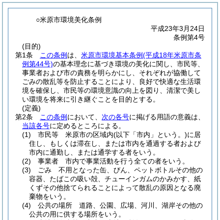
○米原市環境美化条例
平成23年3月24日
条例第4号
(目的)
第1条
この条例
は、
米原市環境基本条例
(平成18年米原市条
例第44号)
の基本理念に基づき環境の美化に関し、市民等、
事業者および市の責務を明らかにし、それぞれが協働して
ごみの散乱等を防止することにより、良好で快適な生活環
境を確保し、市民等の環境意識の向上を図り、清潔で美し
い環境を将来に引き継ぐことを目的とする。
(定義)
第2条
この条例
において、
次の各号
に掲げる用語の意義は、
当該各号
に定めるところによる。
(1)
市民等 米原市の区域内
(以下「市内」という。)
に居
住し、もしくは滞在し、または市内を通過する者および
市内に通勤し、または通学する者をいう。
(2)
事業者 市内で事業活動を行う全ての者をいう。
(3)
ごみ 不用となった缶、びん、ペットボトルその他の
容器、たばこの吸い殻、チューインガムのかみかす、紙
くずその他捨てられることによって散乱の原因となる廃
棄物をいう。
(4)
公共の場所 道路、公園、広場、河川、湖岸その他の
公共の用に供する場所をいう。