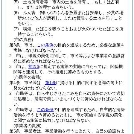
(5)
土地所有者等 市内の土地を所有し、もしくは占有
し、または管理する者をいう。
(6)
ふん害 飼い犬のふんを放置または投棄し、公共の場
所および他人が所有し、または管理する土地を汚すこと
をいう。
(7)
喫煙 たばこを吸うことおよび火のついたたばこを所
持することをいう。
(市の責務)
第3条
市は、
この条例
の目的を達成するため、必要な施策を
実施しなければならない。
2
市は、環境の美化に関して、市民等および事業者の意識啓
発に努めなければならない。
3
市は、
前2項
に規定する施策の実施に当たっては、関係機
関等と連携して、その推進に努めるものとする。
(市民等の責務)
第4条
市民等は、
第1条
に掲げる目的に関する意識の向上に
努めなければならない。
2
市民等は、自ら生じさせたごみを自らの責任において適切
に処理し、清潔で美しいまちづくりに努めなければならな
い。
3
市民等は、
この条例
の目的を達成するため、自主的な清掃
活動を行うよう努めるとともに、市が実施する環境の美化
に関する施策に協力しなければならない。
(事業者の責務)
第5条
事業者は、事業活動を行うに当たり、自己の施設およ