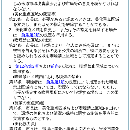
じめ米原市環境審議会および市民等の意見を聴かなければ
ならない。
(美化重点区域の変更等)
第13条
市長は、必要があると認めるときは、美化重点区域
を変更し、またはその指定を解除することができる。
2
美化重点区域を変更し、またはその指定を解除する場合
は、
前条第2項
の規定を準用する。
(喫煙禁止区域の指定)
第14条
市長は、喫煙により、他人に迷惑を及ぼし、または
被害を与えるおそれのある公共の場所で、特に必要がある
と認められる区域を喫煙禁止区域として指定することがで
きる。
2
第12条第2項
および
前条
の規定は、喫煙禁止区域について
準用する。
(喫煙禁止区域内における喫煙の禁止)
第15条
喫煙者は、
前条第1項
の規定により指定された喫煙
禁止区域内においては、喫煙をしてはならない。
ただし、
市長が指定する喫煙場所において喫煙する場合は、この限
りでない。
(施策の重点実施)
第16条
市長は、美化重点区域および喫煙禁止区域内におい
て、環境の美化および清潔の保持に関する施策を重点的に
実施するものとする。
(美化協力員)
第17条
市長は、環境の美化の推進を図るため、米原市美化