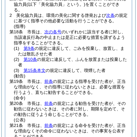
協力員
(以下「美化協力員」という。)
を置くことができ
る。
2
美化協力員は、環境の美化に関する啓発および
次条
の規定
に基づく指導その他必要な活動を行うことができる。
(指導)
第18条
市長は、
次の各号
のいずれかに該当する者に対し、
当該違反行為の中止または是正に必要な措置を講ずるよう
指導をすることができる。
(1)
第9条
の規定に違反して、ごみを投棄し、放置し、ま
たは散乱させた者
(2)
第10条
の規定に違反して、ふんを放置または投棄した
者
(3)
第15条本文
の規定に違反して、喫煙した者
(勧告)
第19条
市長は、
前条
の規定による指導を受けた者が、正当
な理由がなく、その指導に従わないときは、必要な措置を
行うよう、直ちに勧告することができる。
(命令)
第20条
市長は、
前条
の規定による勧告を受けた者が、その
勧告に従わないときは、その者に対し、期限を定めて、そ
の勧告に従うよう命じることができる。
(公表)
第21条
市長は、
前条
の規定による命令を受けた者が、正当
な理由なくその命令に従わないときは、その事実を公表す
ることができる。