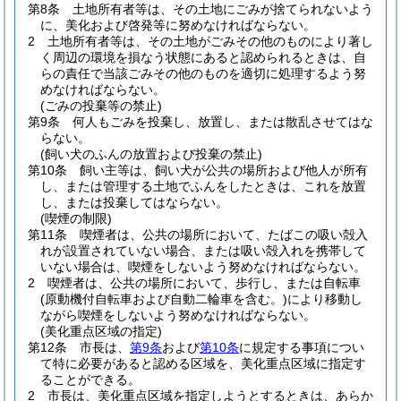
第8条
土地所有者等は、その土地にごみが捨てられないよう
に、美化および啓発等に努めなければならない。
2
土地所有者等は、その土地がごみその他のものにより著し
く周辺の環境を損なう状態にあると認められるときは、自
らの責任で当該ごみその他のものを適切に処理するよう努
めなければならない。
(ごみの投棄等の禁止)
第9条
何人もごみを投棄し、放置し、または散乱させてはな
らない。
(飼い犬のふんの放置および投棄の禁止)
第10条
飼い主等は、飼い犬が公共の場所および他人が所有
し、または管理する土地でふんをしたときは、これを放置
し、または投棄してはならない。
(喫煙の制限)
第11条
喫煙者は、公共の場所において、たばこの吸い殻入
れが設置されていない場合、または吸い殻入れを携帯して
いない場合は、喫煙をしないよう努めなければならない。
2
喫煙者は、公共の場所において、歩行し、または自転車
(原動機付自転車および自動二輪車を含む。)
により移動し
ながら喫煙をしないよう努めなければならない。
(美化重点区域の指定)
第12条
市長は、
第9条
および
第10条
に規定する事項につい
て特に必要があると認める区域を、美化重点区域に指定す
ることができる。
2
市長は、美化重点区域を指定しようとするときは、あらか