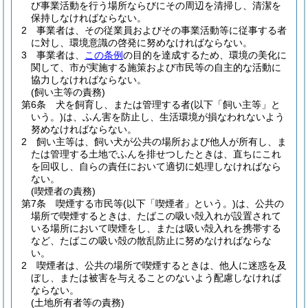
び事業活動を行う場所ならびにその周辺を清掃し、清潔を
保持しなければならない。
2
事業者は、その従業員およびその事業活動等に従事する者
に対し、環境意識の啓発に努めなければならない。
3
事業者は、
この条例
の目的を達成するため、環境の美化に
関して、市が実施する施策および市民等の自主的な活動に
協力しなければならない。
(飼い主等の責務)
第6条
犬を飼育し、または管理する者
(以下「飼い主等」と
いう。)
は、ふん害を防止し、生活環境が損なわれないよう
努めなければならない。
2
飼い主等は、飼い犬が公共の場所および他人が所有し、ま
たは管理する土地でふんを排せつしたときは、直ちにこれ
を回収し、自らの責任において適切に処理しなければなら
ない。
(喫煙者の責務)
第7条
喫煙する市民等
(以下「喫煙者」という。)
は、公共の
場所で喫煙するときは、たばこの吸い殻入れが設置されて
いる場所において喫煙をし、または吸い殻入れを携帯する
など、たばこの吸い殻の散乱防止に努めなければならな
い。
2
喫煙者は、公共の場所で喫煙するときは、他人に迷惑を及
ぼし、または被害を与えることのないよう配慮しなければ
ならない。
(土地所有者等の責務)