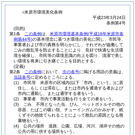
○米原市環境美化条例
平成23年3月24日
条例第4号
(目的)
第1条
この条例
は、
米原市環境基本条例
(平成18年米原市条
例第44号)
の基本理念に基づき環境の美化に関し、市民等、
事業者および市の責務を明らかにし、それぞれが協働して
ごみの散乱等を防止することにより、良好で快適な生活環
境を確保し、市民等の環境意識の向上を図り、清潔で美し
い環境を将来に引き継ぐことを目的とする。
(定義)
第2条
この条例
において、
次の各号
に掲げる用語の意義は、
当該各号
に定めるところによる。
(1)
市民等 米原市の区域内
(以下「市内」という。)
に居
住し、もしくは滞在し、または市内を通過する者および
市内に通勤し、または通学する者をいう。
(2)
事業者 市内で事業活動を行う全ての者をいう。
(3)
ごみ 不用となった缶、びん、ペットボトルその他の
容器、たばこの吸い殻、チューインガムのかみかす、紙
くずその他捨てられることによって散乱の原因となる廃
棄物をいう。
(4)
公共の場所 道路、公園、広場、河川、湖岸その他の
公共の用に供する場所をいう。