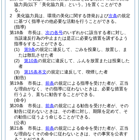
協力員
(以下「美化協力員」という。)
を置くことができ
る。
2
美化協力員は、環境の美化に関する啓発および
次条
の規定
に基づく指導その他必要な活動を行うことができる。
(指導)
第18条
市長は、
次の各号
のいずれかに該当する者に対し、
当該違反行為の中止または是正に必要な措置を講ずるよう
指導をすることができる。
(1)
第9条
の規定に違反して、ごみを投棄し、放置し、ま
たは散乱させた者
(2)
第10条
の規定に違反して、ふんを放置または投棄した
者
(3)
第15条本文
の規定に違反して、喫煙した者
(勧告)
第19条
市長は、
前条
の規定による指導を受けた者が、正当
な理由がなく、その指導に従わないときは、必要な措置を
行うよう、直ちに勧告することができる。
(命令)
第20条
市長は、
前条
の規定による勧告を受けた者が、その
勧告に従わないときは、その者に対し、期限を定めて、そ
の勧告に従うよう命じることができる。
(公表)
第21条
市長は、
前条
の規定による命令を受けた者が、正当
な理由なくその命令に従わないときは、その事実を公表す
ることができる。