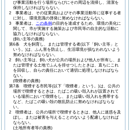
び事業活動を行う場所ならびにその周辺を清掃し、清潔を
保持しなければならない。
2
事業者は、その従業員およびその事業活動等に従事する者
に対し、環境意識の啓発に努めなければならない。
3
事業者は、
この条例
の目的を達成するため、環境の美化に
関して、市が実施する施策および市民等の自主的な活動に
協力しなければならない。
(飼い主等の責務)
第6条
犬を飼育し、または管理する者
(以下「飼い主等」と
いう。)
は、ふん害を防止し、生活環境が損なわれないよう
努めなければならない。
2
飼い主等は、飼い犬が公共の場所および他人が所有し、ま
たは管理する土地でふんを排せつしたときは、直ちにこれ
を回収し、自らの責任において適切に処理しなければなら
ない。
(喫煙者の責務)
第7条
喫煙する市民等
(以下「喫煙者」という。)
は、公共の
場所で喫煙するときは、たばこの吸い殻入れが設置されて
いる場所において喫煙をし、または吸い殻入れを携帯する
など、たばこの吸い殻の散乱防止に努めなければならな
い。
2
喫煙者は、公共の場所で喫煙するときは、他人に迷惑を及
ぼし、または被害を与えることのないよう配慮しなければ
ならない。
(土地所有者等の責務)