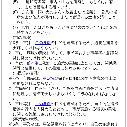
(5)
土地所有者等 市内の土地を所有し、もしくは占有
し、または管理する者をいう。
(6)
ふん害 飼い犬のふんを放置または投棄し、公共の場
所および他人が所有し、または管理する土地を汚すこと
をいう。
(7)
喫煙 たばこを吸うことおよび火のついたたばこを所
持することをいう。
(市の責務)
第3条
市は、
この条例
の目的を達成するため、必要な施策を
実施しなければならない。
2
市は、環境の美化に関して、市民等および事業者の意識啓
発に努めなければならない。
3
市は、
前2項
に規定する施策の実施に当たっては、関係機
関等と連携して、その推進に努めるものとする。
(市民等の責務)
第4条
市民等は、
第1条
に掲げる目的に関する意識の向上に
努めなければならない。
2
市民等は、自ら生じさせたごみを自らの責任において適切
に処理し、清潔で美しいまちづくりに努めなければならな
い。
3
市民等は、
この条例
の目的を達成するため、自主的な清掃
活動を行うよう努めるとともに、市が実施する環境の美化
に関する施策に協力しなければならない。
(事業者の責務)
第5条
事業者は、事業活動を行うに当たり、自己の施設およ