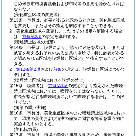
じめ米原市環境審議会および市民等の意見を聴かなければ
ならない。
(美化重点区域の変更等)
第13条
市長は、必要があると認めるときは、美化重点区域
を変更し、またはその指定を解除することができる。
2
美化重点区域を変更し、またはその指定を解除する場合
は、
前条第2項
の規定を準用する。
(喫煙禁止区域の指定)
第14条
市長は、喫煙により、他人に迷惑を及ぼし、または
被害を与えるおそれのある公共の場所で、特に必要がある
と認められる区域を喫煙禁止区域として指定することがで
きる。
2
第12条第2項
および
前条
の規定は、喫煙禁止区域について
準用する。
(喫煙禁止区域内における喫煙の禁止)
第15条
喫煙者は、
前条第1項
の規定により指定された喫煙
禁止区域内においては、喫煙をしてはならない。
ただし、
市長が指定する喫煙場所において喫煙する場合は、この限
りでない。
(施策の重点実施)
第16条
市長は、美化重点区域および喫煙禁止区域内におい
て、環境の美化および清潔の保持に関する施策を重点的に
実施するものとする。
(美化協力員)
第17条
市長は、環境の美化の推進を図るため、米原市美化