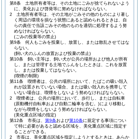
第8条
土地所有者等は、その土地にごみが捨てられないよう
に、美化および啓発等に努めなければならない。
2
土地所有者等は、その土地がごみその他のものにより著し
く周辺の環境を損なう状態にあると認められるときは、自
らの責任で当該ごみその他のものを適切に処理するよう努
めなければならない。
(ごみの投棄等の禁止)
第9条
何人もごみを投棄し、放置し、または散乱させてはな
らない。
(飼い犬のふんの放置および投棄の禁止)
第10条
飼い主等は、飼い犬が公共の場所および他人が所有
し、または管理する土地でふんをしたときは、これを放置
し、または投棄してはならない。
(喫煙の制限)
第11条
喫煙者は、公共の場所において、たばこの吸い殻入
れが設置されていない場合、または吸い殻入れを携帯して
いない場合は、喫煙をしないよう努めなければならない。
2
喫煙者は、公共の場所において、歩行し、または自転車
(原動機付自転車および自動二輪車を含む。)
により移動し
ながら喫煙をしないよう努めなければならない。
(美化重点区域の指定)
第12条
市長は、
第9条
および
第10条
に規定する事項につい
て特に必要があると認める区域を、美化重点区域に指定す
ることができる。
2
市長は、美化重点区域を指定しようとするときは、あらか