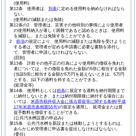
(使用料)
第12条
使用者は、
別表
に定める使用料を納めなければなら
ない。
(使用料の減額または免除)
第12条の2
管理者は、災害その他特別の事情により使用者
の使用料納入が著しく困難であると認めるときは、使用料
を減額し、または免除することができる。
2
前項
の規定により、使用料の減額または免除を受けようと
する者は、管理者が定める申請書に必要な書類を添付し
て、管理者に申請しなければならない。
(罰則)
第13条
詐欺その他不正の行為により使用料の徴収を免れた
者については、その徴収を免れた金額の5倍に相当する金額
(当該5倍に相当する金額が5万円を超えないときは、5万円
とする。)
以下の過料を科することができる。
(延滞金等)
第14条
使用料もしくは
前条
に規定する過料を納付期限まで
に納付しないとき、または納付期限後に納付する場合にお
いては、
米原市税外収入金に係る督促等に関する条例
(平成
17年米原市条例第55号)
の規定を適用し、延滞金または督
促手数料を徴収することができる。
(公共汚水桝設置の申込み)
第15条
公共汚水桝を新設または移動しようとするものは、
あらかじめ管理者に申込書を提出しなければならない。
(委任)