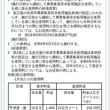
(施行日前から継続して農業集落排水処理施設を使用してい
る者に係る使用料の経過措置)
3
改正後の米原市農業集落排水処理施設条例の規定にかかわ
らず、施行日前から継続して農業集落排水処理施設を使用
している者に係る使用料であって、施行日から令和元年10
月31日までの間に使用料の支払を受ける権利が確定するも
のについては、なお従前の例による。
付
則
(令和3年9月29日
条例第37号)
抄
(施行期日)
1
この条例は、令和4年4月1日から施行する。
(経過措置)
3
第2条による改正後の米原市農業集落排水処理施設条例別
表の規定は、施行日前から継続して農業集落排水処理施設
を使用している者に係る使用料にあっては、令和4年4月分
として算定する使用料から適用し、同年3月分として算定す
る使用料については、なお従前の例による。
別表
(第12条関係)
1月当たりの使用料
区域
基本料金
超過料金
排水量
料金
排水量
料金
(1立方
メートルに
つき)
甲津原・曲
10立方
1,408.
10立方メート
156.20円