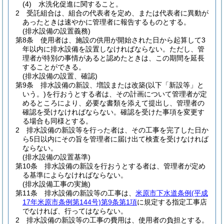
(4)
水洗化促進に関すること。
2
受託組合は、組合の代表者を定め、または代表者に異動が
あったときは速やかに管理者に報告するものとする。
(排水設備の設置義務)
第8条
使用者は、施設の供用が開始された日から起算して3
年以内に排水設備を設置しなければならない。
ただし、管
理者が特別の事情があると認めたときは、この期間を延長
することができる。
(排水設備の設置、確認)
第9条
排水設備の新設、増設または改築
(以下「新設等」と
いう。)
を行おうとする者は、その計画について管理者が定
めるところにより、必要な書類を添えて提出し、管理者の
確認を受けなければならない。
確認を受けた事項を変更す
る場合も同様とする。
2
排水設備の新設等を行った者は、その工事を完了した日か
ら5日以内にその旨を管理者に届け出て検査を受けなければ
ならない。
(排水設備の設置基準)
第10条
排水設備の新設を行おうとする者は、管理者が定め
る基準によらなければならない。
(排水設備工事の実施)
第11条
排水設備の新設等の工事は、
米原市下水道条例
(平成
17年米原市条例第144号)
第9条第1項
に規定する指定工事店
でなければ、行ってはならない。
2
排水設備の新設等の工事の費用は、使用者の負担とする。