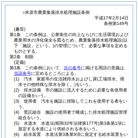
○米原市農業集落排水処理施設条例
平成17年2月14日
条例第149号
(趣旨)
第1条
この条例は、公衆衛生の向上ならびに生活環境および
農業用水の浄化保全を図るため、農業集落排水処理施設
(以
下「施設」という。)
の管理について、必要な事項を定める
ものとする。
第2条
削除
(定義)
第3条
この条例において、
次の各号
に掲げる用語の意義は、
当該各号
に定めるところによる。
(1)
汚水 家庭等の生活雑排水およびし尿
(工場排水、雨
水その他特殊な排水を除く。)
をいう。
(2)
排水設備 市の施設に流入するために必要な各使用者
の設備をいう。
(3)
使用者 汚水を施設に排除してこれを使用する者をい
う。
(4)
受託組合 施設の使用者で構成した排水処理施設管理
組合をいう。
(5)
水道水 水道法
(昭和32年法律第177号)
第3条第1項に
規定する水道により供給される水をいう。
(6)
給水装置 水道法第3条第9項に規定する給水装置をい