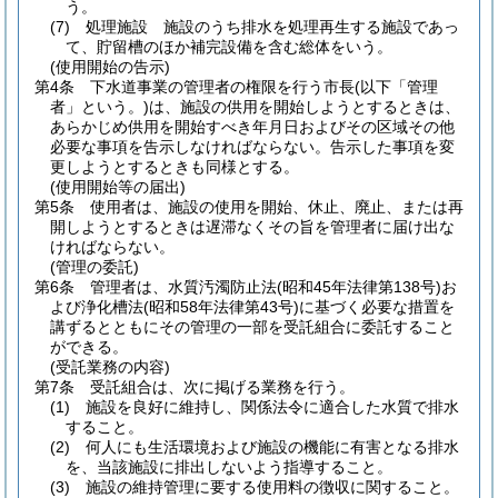
う。
(7)
処理施設 施設のうち排水を処理再生する施設であっ
て、貯留槽のほか補完設備を含む総体をいう。
(使用開始の告示)
第4条
下水道事業の管理者の権限を行う市長
(以下「管理
者」という。)
は、施設の供用を開始しようとするときは、
あらかじめ供用を開始すべき年月日およびその区域その他
必要な事項を告示しなければならない。
告示した事項を変
更しようとするときも同様とする。
(使用開始等の届出)
第5条
使用者は、施設の使用を開始、休止、廃止、または再
開しようとするときは遅滞なくその旨を管理者に届け出な
ければならない。
(管理の委託)
第6条
管理者は、水質汚濁防止法
(昭和45年法律第138号)
お
よび浄化槽法
(昭和58年法律第43号)
に基づく必要な措置を
講ずるとともにその管理の一部を受託組合に委託すること
ができる。
(受託業務の内容)
第7条
受託組合は、次に掲げる業務を行う。
(1)
施設を良好に維持し、関係法令に適合した水質で排水
すること。
(2)
何人にも生活環境および施設の機能に有害となる排水
を、当該施設に排出しないよう指導すること。
(3)
施設の維持管理に要する使用料の徴収に関すること。