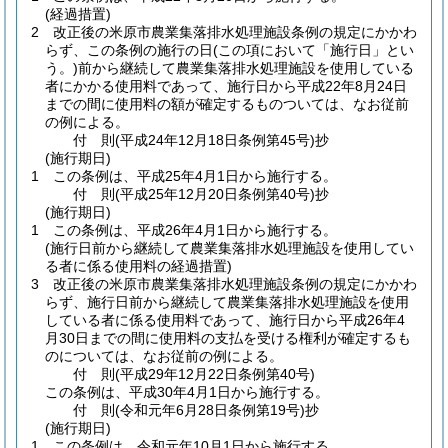
(経過措置)
2
改正後の米原市農業集落排水処理施設条例の規定にかかわ
らず、この条例の施行の日
(この項において「施行日」とい
う。)
前から継続して農業集落排水処理施設を使用している
者にかかる使用料であって、施行日から平成22年8月24日
までの間に使用料の額が確定するものついては、なお従前
の例による。
付
則
(平成24年12月18日
条例第45号)
抄
(施行期日)
1
この条例は、平成25年4月1日から施行する。
付
則
(平成25年12月20日
条例第40号)
抄
(施行期日)
1
この条例は、平成26年4月1日から施行する。
(施行日前から継続して農業集落排水処理施設を使用してい
る者に係る使用料の経過措置)
3
改正後の米原市農業集落排水処理施設条例の規定にかかわ
らず、施行日前から継続して農業集落排水処理施設を使用
している者に係る使用料であって、施行日から平成26年4
月30日までの間に使用料の支払を受ける権利が確定するも
のについては、なお従前の例による。
付
則
(平成29年12月22日
条例第40号)
この条例は、平成30年4月1日から施行する。
付
則
(令和元年6月28日
条例第19号)
抄
(施行期日)
1
この条例は、令和元年10月1日から施行する。