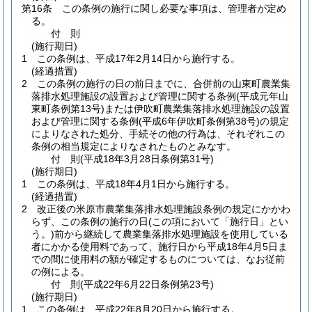
第16条
この条例の施行に関し必要な事項は、管理者が定め
る。
付
則
(施行期日)
1
この条例は、平成17年2月14日から施行する。
(経過措置)
2
この条例の施行の日の前日までに、合併前の山東町農業集
落排水処理施設の設置および管理に関する条例
(平成元年山
東町条例第13号)
または伊吹町農業集落排水処理施設の設置
および管理に関する条例
(平成6年伊吹町条例第38号)
の規定
によりなされた処分、手続その他の行為は、それぞれこの
条例の相当規定によりなされたものとみなす。
付
則
(平成18年3月28日
条例第31号)
(施行期日)
1
この条例は、平成18年4月1日から施行する。
(経過措置)
2
改正後の米原市農業集落排水処理施設条例の規定にかかわ
らず、この条例の施行の日
(この項において「施行日」とい
う。)
前から継続して農業集落排水処理施設を使用している
者にかかる使用料であって、施行日から平成18年4月5日ま
での間に使用料の額が確定するものについては、なお従前
の例による。
付
則
(平成22年6月22日
条例第23号)
(施行期日)
1
この条例は、平成22年8月20日から施行する。