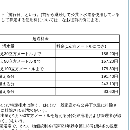
以下「施行日」という。)
前から継続して公共下水道を使用している
として算定する使用料については、なお従前の例による。
超過料金
汚水量
料金
(1立方メートルにつき)
超え30立方メートルまで
156.20円
超え50立方メートルまで
167.20円
え100立方メートルまで
179.30円
超える分
191.40円
超える分
243.10円
超える分
83.60円
および特定排水は除く。)および一般家庭から公共下水道に排除さ
道に排除される汚水をいう。
量が1月750立方メートルを超える分(公衆浴場および管理者が認
く。)をいう。
衆浴場で、かつ、物価統制令(昭和21年勅令第118号)第4条の規定