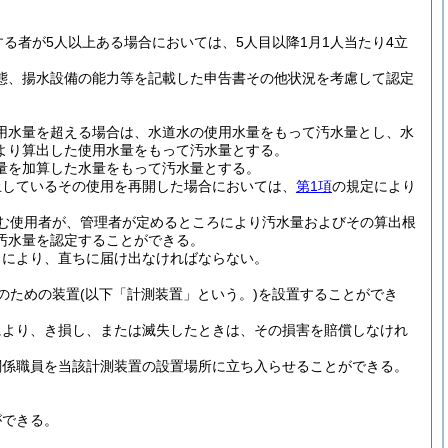
る者が5人以上ある場合においては、5人目以降1月1人当たり4立
態、揚水設備の能力等を記載した申告書その他状況を考慮して認定
用水量を超える場合は、水道水の使用水量をもって汚水量とし、水
より算出した使用水量をもって汚水量とする。
量を加算した水量をもって汚水量とする。
止しているその使用を再開した場合においては、
第1項
の規定により
む使用者が、管理者が定めるところにより汚水量およびその算出根
汚水量を認定することができる。
ろにより、直ちに届け出なければならない。
のための装置
(以下「計測装置」という。)
を設置することができ
により、き損し、または滅失したときは、その損害を賠償しなけれ
関係職員を当該計測装置の設置場所に立ち入らせることができる。
ができる。