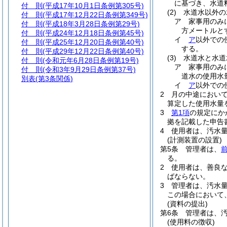
に基づき、水道
付 則
(平成17年10月1日条例第305号)
(2)
水道水以外の
付 則
(平成17年12月22日条例第349号)
ア
家事用のみ
付 則
(平成18年3月28日条例第29号)
方メートルと
付 則
(平成24年12月18日条例第45号)
イ
ア
以外での
付 則
(平成25年12月20日条例第40号)
する。
付 則
(平成29年12月22日条例第40号)
(3)
水道水と水道
付 則
(令和元年6月28日条例第19号)
ア
家事用のみ
付 則
(令和3年9月29日条例第37号)
道水の使用水
別表
(第3条関係)
イ
ア
以外での
2
月の中途におい
算定した使用水量
3
第1項
の規定にか
拠を記載した申告
4
使用者は、汚水
(計測装置の設置)
第5条
管理者は、
る。
2
使用者は、善良
ばならない。
3
管理者は、汚水
この場合において
(資料の提出)
第6条
管理者は、
(使用料の徴収)