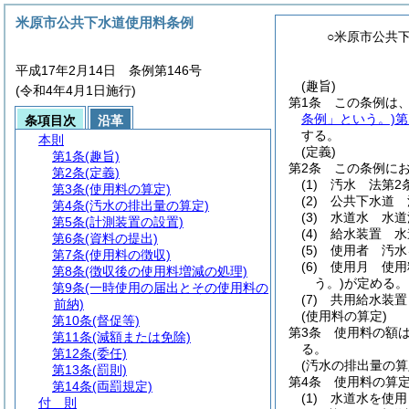
米原市公共下水道使用料条例
○米原市公共
平成17年2月14日 条例第146号
(趣旨)
(令和4年4月1日施行)
第1条
この条例は
条例」という。)
第
条項目次
沿革
する。
本則
(定義)
第1条
(趣旨)
第2条
この条例に
第2条
(定義)
(1)
汚水 法第2
第3条
(使用料の算定)
(2)
公共下水道 
第4条
(汚水の排出量の算定)
(3)
水道水 水道
第5条
(計測装置の設置)
(4)
給水装置 水
第6条
(資料の提出)
(5)
使用者 汚水
第7条
(使用料の徴収)
(6)
使用月 使用
第8条
(徴収後の使用料増減の処理)
う。)
が定める。
第9条
(一時使用の届出とその使用料の
(7)
共用給水装置
前納)
(使用料の算定)
第10条
(督促等)
第3条
使用料の額
第11条
(減額または免除)
る。
第12条
(委任)
(汚水の排出量の算
第13条
(罰則)
第4条
使用料の算
第14条
(両罰規定)
(1)
水道水を使用
付 則