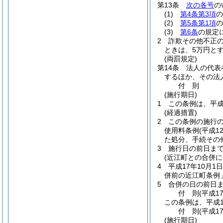
第13条
次の各号
の
(1)
第4条第3項
の
(2)
第5条第1項
の
(3)
第6条
の規定
2
詐欺その他不正
ときは、5万円とす
(両罰規定)
第14条
法人の代表
するほか、その法
付
則
(施行期日)
1
この条例は、平成
(経過措置)
2
この条例の施行
使用料条例
(平成1
た処分、手続その
3
施行日の前日ま
(近江町との合併に
4
平成17年10月1日
併前の近江町条例
5
合併の日の前日
付
則
(平成1
この条例は、平成1
付
則
(平成1
(施行期日)