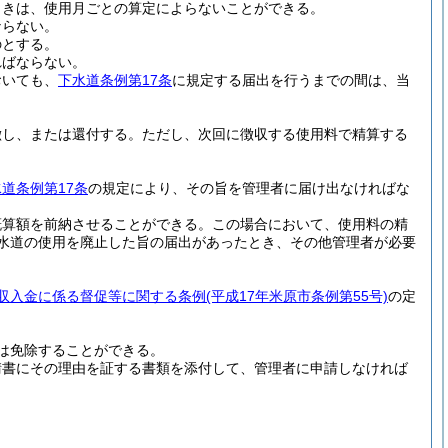
ときは、使用月ごとの算定によらないことができる。
ならない。
のとする。
ればならない。
おいても、
下水道条例第17条
に規定する届出を行うまでの間は、当
徴し、または還付する。
ただし、次回に徴収する使用料で精算する
道条例第17条
の規定により、その旨を管理者に届け出なければな
概算額を前納させることができる。
この場合において、使用料の精
水道の使用を廃止した旨の届出があったとき、その他管理者が必要
収入金に係る督促等に関する条例
(平成17年米原市条例第55号)
の定
は免除することができる。
請書にその理由を証する書類を添付して、管理者に申請しなければ