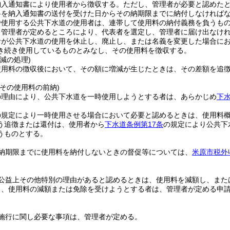
納入通知書により使用者から徴収する。
ただし、管理者が必要と認めた
料を納入通知書の送付を受けた日からその納期限までに納付しなければ
で使用する公共下水道の使用者は、連帯して使用料の納付義務を負うも
、管理者が定めるところにより、代表者を選定し、管理者に届け出なけ
者が公共下水道の使用を休止し、廃止し、または名義を変更した場合に
き続き使用しているものとみなし、その使用料を徴収する。
減の処理)
使用料の徴収後において、その額に増減が生じたときは、その差額を追
その使用料の前納)
の理由により、公共下水道を一時使用しようとする者は、あらかじめ
下水
の規定により一時使用させる場合において必要と認めるときは、使用料
う追徴または還付は、使用者から
下水道条例第17条
の規定により公共下
うものとする。
納期限までに使用料を納付しないときの督促等については、
米原市税外
。
公益上その他特別の理由があると認めるときは、使用料を減額し、また
り、使用料の減額または免除を受けようとする者は、管理者が定める申
施行に関し必要な事項は、管理者が定める。