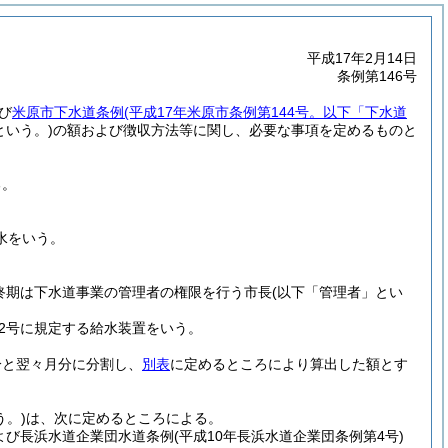
平成17年2月14日
条例第146号
び
米原市下水道条例
(平成17年米原市条例第144号。以下「下水道
という。)
の額および徴収方法等に関し、必要な事項を定めるものと
る。
水をいう。
終期は下水道事業の管理者の権限を行う市長
(以下「管理者」とい
第2号に規定する給水装置をいう。
分と翌々月分に分割し、
別表
に定めるところにより算出した額とす
う。)
は、次に定めるところによる。
よび長浜水道企業団水道条例
(平成10年長浜水道企業団条例第4号)