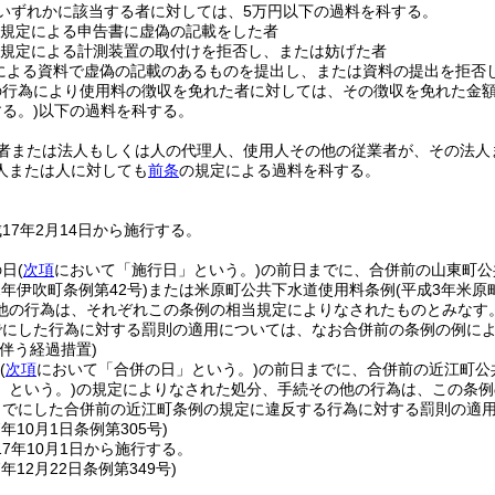
いずれかに該当する者に対しては、5万円以下の過料を科する。
規定による申告書に虚偽の記載をした者
規定による計測装置の取付けを拒否し、または妨げた者
による資料で虚偽の記載のあるものを提出し、または資料の提出を拒否
の行為により使用料の徴収を免れた者に対しては、その徴収を免れた金額
る。)
以下の過料を科する。
者または法人もしくは人の代理人、使用人その他の従業者が、その法人
人または人に対しても
前条
の規定による過料を科する。
17年2月14日から施行する。
の日
(
次項
において「施行日」という。)
の前日までに、合併前の山東町公
2年伊吹町条例第42号)
または米原町公共下水道使用料条例
(平成3年米原
他の行為は、それぞれこの条例の相当規定によりなされたものとみなす
でにした行為に対する罰則の適用については、なお合併前の条例の例に
伴う経過措置)
(
次項
において「合併の日」という。)
の前日までに、合併前の近江町公
」という。)
の規定によりなされた処分、手続その他の行為は、この条例
までにした合併前の近江町条例の規定に違反する行為に対する罰則の適
7年10月1日
条例第305号)
7年10月1日から施行する。
7年12月22日
条例第349号)