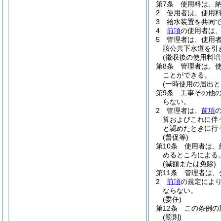
第7条
使用料は、
2
使用者は、使用
3
給水装置を共同
4
前項
の使用者は
5
管理者は、使用
該公共下水道を引
(徴収後の使用料増
第8条
管理者は、
ことができる。
(一時使用の届出と
第9条
工事その他
らない。
2
管理者は、
前項
算およびこれに伴
と認めたときに行
(督促等)
第10条
使用者は、
めるところによる
(減額または免除)
第11条
管理者は、
2
前項
の規定によ
ならない。
(委任)
第12条
この条例の
(罰則)