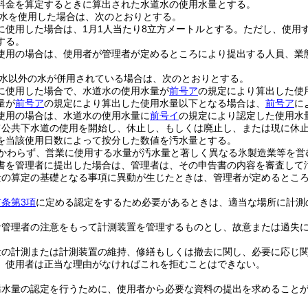
料金を算定するときに算出された水道水の使用水量とする。
水を使用した場合は、次のとおりとする。
に使用した場合は、1月1人当たり8立方メートルとする。
ただし、使用す
する。
使用の場合は、使用者が管理者が定めるところにより提出する人員、業
水以外の水が併用されている場合は、次のとおりとする。
に使用した場合で、水道水の使用水量が
前号ア
の規定により算出した使
量が
前号ア
の規定により算出した使用水量以下となる場合は、
前号ア
に
使用の場合は、水道水の使用水量に
前号イ
の規定により認定した使用水
て公共下水道の使用を開始し、休止し、もしくは廃止し、または現に休
を当該使用日数によって按分した数値を汚水量とする。
かわらず、営業に使用する水量が汚水量と著しく異なる氷製造業等を営
書を管理者に提出した場合は、管理者は、その申告書の内容を審査して
量の算定の基礎となる事項に異動が生じたときは、管理者が定めるとこ
前条第3項
に定める認定をするため必要があるときは、適当な場所に計測
な管理者の注意をもって計測装置を管理するものとし、故意または過失
量の計測または計測装置の維持、修繕もしくは撤去に関し、必要に応じ
、使用者は正当な理由がなければこれを拒むことはできない。
汚水量の認定を行うために、使用者から必要な資料の提出を求めること