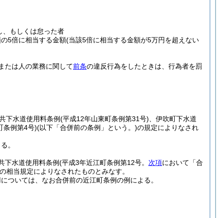
し、もしくは怠った者
の5倍に相当する金額
(当該5倍に相当する金額が5万円を超えない
または人の業務に関して
前条
の違反行為をしたときは、行為者を罰
共下水道使用料条例
(平成12年山東町条例第31号)
、伊吹町下水道
町条例第4号)
(以下「合併前の条例」という。)
の規定によりなされ
。
よる。
共下水道使用料条例
(平成3年近江町条例第12号。
次項
において「合
の相当規定によりなされたものとみなす。
用については、なお合併前の近江町条例の例による。