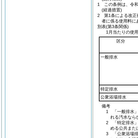
1
この条例は、令和
(経過措置)
2
第1条による改
者に係る使用料に
別表
(第3条関係)
1月当たりの使
区分
一般排水
特定排水
公衆浴場排水
備考
1 「一般排水
れる汚水なら
2 「特定排水
める公共また
3 「公衆浴場排