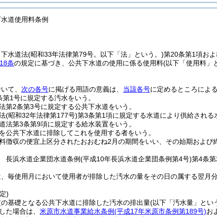
下水道使用料条例
、下水道法
(昭和33年法律第79号。以下「法」という。)
第20条第1項およ
18条
の規定に基づき、公共下水道の使用に係る使用料
(以下「使用料」
おいて、
次の各号
に掲げる用語の意義は、
当該各号
に定めるところによ
条第1号に規定する汚水をいう。
法第2条第3号に規定する公共下水道をいう。
法
(昭和32年法律第177号)
第3条第1項に規定する水道により供給される
道法第3条第9項に規定する給水装置をいう。
を公共下水道に排除してこれを使用する者をいう。
料徴収の便宜上区分されたおおむね2月の期間をいい、その始期および
 長浜水道企業団水道条例
(平成10年長浜水道企業団条例第4号)
第4条
は、毎使用月において使用者が排除した汚水の量をその日の属する翌月
定)
定の基礎となる公共下水道に排除した汚水の排出量
(以下「汚水量」とい
した場合は、
米原市水道事業給水条例
(平成17年米原市条例第189号)
お