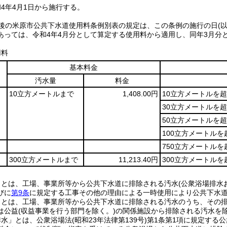
4年4月1日から施行する。
正後の米原市公共下水道使用料条例別表の規定は、この条例の施行の日
(
あっては、令和4年4月分として算定する使用料から適用し、同年3月分
用料
基本料金
汚水量
料金
10立方メートルまで
1,408.00円
10立方メートルを
30立方メートルを
50立方メートルを超
100立方メートルを
750立方メートルを
300立方メートルまで
11,213.40円
300立方メートルを
」とは、工場、事業所等から公共下水道に排除される汚水(公衆浴場排水
びに
第9条
に規定する工事その他の理由による一時使用により公共下水
」とは、工場、事業所等から公共下水道に排除される汚水のうち、その排出
は公益(収益事業を行う部門を除く。)の関係施設から排除される汚水を除
水」とは、公衆浴場法(昭和23年法律第139号)第1条第1項に規定する公