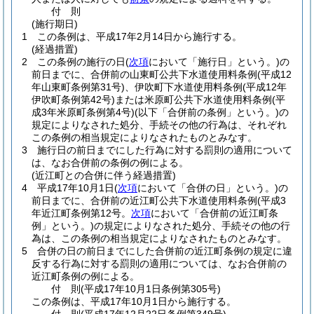
付
則
(施行期日)
1
この条例は、平成17年2月14日から施行する。
(経過措置)
2
この条例の施行の日
(
次項
において「施行日」という。)
の
前日までに、合併前の山東町公共下水道使用料条例
(平成12
年山東町条例第31号)
、伊吹町下水道使用料条例
(平成12年
伊吹町条例第42号)
または米原町公共下水道使用料条例
(平
成3年米原町条例第4号)
(以下「合併前の条例」という。)
の
規定によりなされた処分、手続その他の行為は、それぞれ
この条例の相当規定によりなされたものとみなす。
3
施行日の前日までにした行為に対する罰則の適用について
は、なお合併前の条例の例による。
(近江町との合併に伴う経過措置)
4
平成17年10月1日
(
次項
において「合併の日」という。)
の
前日までに、合併前の近江町公共下水道使用料条例
(平成3
年近江町条例第12号。
次項
において「合併前の近江町条
例」という。)
の規定によりなされた処分、手続その他の行
為は、この条例の相当規定によりなされたものとみなす。
5
合併の日の前日までにした合併前の近江町条例の規定に違
反する行為に対する罰則の適用については、なお合併前の
近江町条例の例による。
付
則
(平成17年10月1日
条例第305号)
この条例は、平成17年10月1日から施行する。