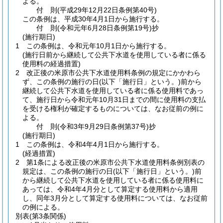
よる。
付
則
(平成29年12月22日
条例第40号)
この条例は、平成30年4月1日から施行する。
付
則
(令和元年6月28日
条例第19号)
抄
(施行期日)
1
この条例は、令和元年10月1日から施行する。
(施行日前から継続して公共下水道を使用している者に係る
使用料の経過措置)
2
改正後の米原市公共下水道使用料条例の規定にかかわら
ず、この条例の施行の日
(以下「施行日」という。)
前から
継続して公共下水道を使用している者に係る使用料であっ
て、施行日から令和元年10月31日までの間に使用料の支払
を受ける権利が確定するものについては、なお従前の例に
よる。
付
則
(令和3年9月29日
条例第37号)
抄
(施行期日)
1
この条例は、令和4年4月1日から施行する。
(経過措置)
2
第1条による改正後の米原市公共下水道使用料条例別表の
規定は、この条例の施行の日
(以下「施行日」という。)
前
から継続して公共下水道を使用している者に係る使用料に
あっては、令和4年4月分として算定する使用料から適用
し、同年3月分として算定する使用料については、なお従前
の例による。
別表
(第3条関係)