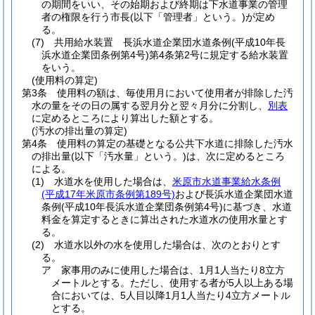
の期間をいい、その始期および終期は下水道事業の管理
者の権限を行う市長
(以下「管理者」という。)
が定め
る。
(7)
共用給水装置 長浜水道企業団水道条例
(平成10年長
浜水道企業団条例第4号)
第4条第2号に規定する給水装置
をいう。
(使用料の算定)
第3条
使用料の額は、毎使用月において使用者が排除した汚
水の量をその日の属する翌月分と翌々月分に分割し、
別表
に定めるところにより算出した額とする。
(汚水の排出量の算定)
第4条
使用料の算定の基礎となる公共下水道に排除した汚水
の排出量
(以下「汚水量」という。)
は、次に定めるところ
による。
(1)
水道水を使用した場合は、
米原市水道事業給水条例
(平成17年米原市条例第189号)
および長浜水道企業団水道
条例
(平成10年長浜水道企業団条例第4号)
に基づき、水道
料金を算定するときに算出された水道水の使用水量とす
る。
(2)
水道水以外の水を使用した場合は、次のとおりとす
る。
ア
家事用のみに使用した場合は、1月1人当たり8立方
メートルとする。
ただし、使用する者が5人以上ある場
合においては、5人目以降1月1人当たり4立方メートル
とする。