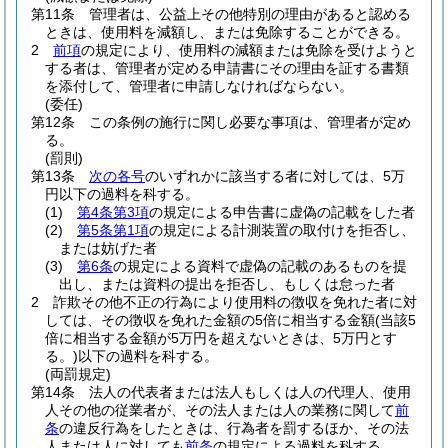
第11条
管理者は、公益上その他特別の理由があると認める
ときは、使用料を減額し、または免除することができる。
2
前項
の規定により、使用料の減額または免除を受けようと
する者は、管理者が定める申請書にその理由を証する書類
を添付して、管理者に申請しなければならない。
(委任)
第12条
この条例の施行に関し必要な事項は、管理者が定め
る。
(罰則)
第13条
次の各号
のいずれかに該当する者に対しては、5万
円以下の過料を科する。
(1)
第4条第3項
の規定による申告書に虚偽の記載をした者
(2)
第5条第1項
の規定による計測装置の取付けを拒否し、
または妨げた者
(3)
第6条
の規定による資料で虚偽の記載のあるものを提
出し、または資料の提出を拒否し、もしくは怠った者
2
詐欺その他不正の行為により使用料の徴収を免れた者に対
しては、その徴収を免れた金額の5倍に相当する金額
(当該5
倍に相当する金額が5万円を超えないときは、5万円とす
る。)
以下の過料を科する。
(両罰規定)
第14条
法人の代表者または法人もしくは人の代理人、使用
人その他の従業者が、その法人または人の業務に関して
前
条
の違反行為をしたときは、行為者を罰するほか、その法
人または人に対しても
前条
の規定による過料を科する。