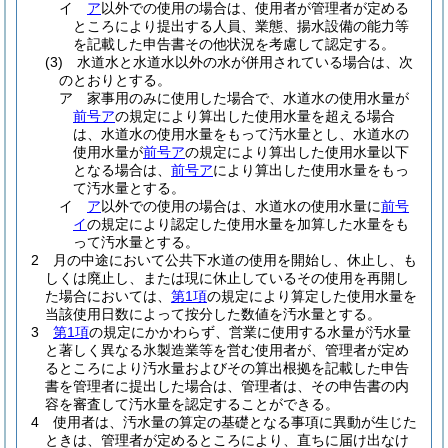
イ
ア
以外での使用の場合は、使用者が管理者が定める
ところにより提出する人員、業態、揚水設備の能力等
を記載した申告書その他状況を考慮して認定する。
(3)
水道水と水道水以外の水が併用されている場合は、次
のとおりとする。
ア
家事用のみに使用した場合で、水道水の使用水量が
前号ア
の規定により算出した使用水量を超える場合
は、水道水の使用水量をもって汚水量とし、水道水の
使用水量が
前号ア
の規定により算出した使用水量以下
となる場合は、
前号ア
により算出した使用水量をもっ
て汚水量とする。
イ
ア
以外での使用の場合は、水道水の使用水量に
前号
イ
の規定により認定した使用水量を加算した水量をも
って汚水量とする。
2
月の中途において公共下水道の使用を開始し、休止し、も
しくは廃止し、または現に休止しているその使用を再開し
た場合においては、
第1項
の規定により算定した使用水量を
当該使用日数によって按分した数値を汚水量とする。
3
第1項
の規定にかかわらず、営業に使用する水量が汚水量
と著しく異なる氷製造業等を営む使用者が、管理者が定め
るところにより汚水量およびその算出根拠を記載した申告
書を管理者に提出した場合は、管理者は、その申告書の内
容を審査して汚水量を認定することができる。
4
使用者は、汚水量の算定の基礎となる事項に異動が生じた
ときは、管理者が定めるところにより、直ちに届け出なけ