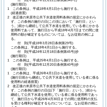
付
則
(平成17年12月22日
条例第349号)
(施行期日)
1
この条例は、平成18年4月1日から施行する。
(経過措置)
2
改正後の米原市公共下水道使用料条例の規定にかかわら
ず、この条例の施行の日
(この項において「施行日」とい
う。)
前から継続して公共下水道を使用している者にかかる
使用料であって、施行日から平成18年4月7日までの間に使
用料の額が確定するものについては、なお従前の例によ
る。
付
則
(平成18年3月28日
条例第29号)
この条例は、平成18年4月1日から施行する。
付
則
(平成24年12月18日
条例第45号)
抄
(施行期日)
1
この条例は、平成25年4月1日から施行する。
付
則
(平成25年12月20日
条例第40号)
抄
(施行期日)
1
この条例は、平成26年4月1日から施行する。
(施行日前から継続して公共下水道を使用している者に係る
使用料の経過措置)
2
改正後の米原市公共下水道使用料条例の規定にかかわら
ず、この条例の施行の日
(以下「施行日」という。)
前から
継続して公共下水道を使用している者に係る使用料であっ
て、施行日から平成26年4月30日までの間に使用料の支払
を受ける権利が確定するものについては、なお従前の例に