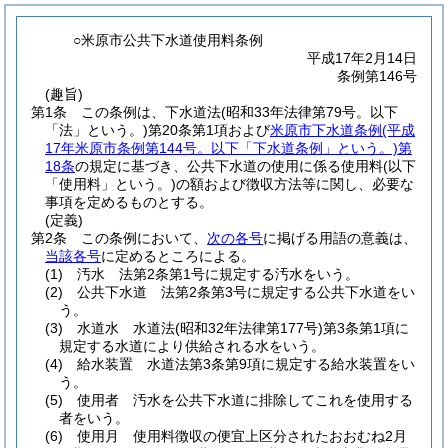
○米原市公共下水道使用料条例
平成17年2月14日
条例第146号
(趣旨)
第1条
この条例は、下水道法
(昭和33年法律第79号。以下
「法」という。)
第20条第1項および
米原市下水道条例
(平成
17年米原市条例第144号。以下「下水道条例」という。)
第
18条
の規定に基づき、公共下水道の使用に係る使用料
(以下
「使用料」という。)
の額および徴収方法等に関し、必要な
事項を定めるものとする。
(定義)
第2条
この条例において、
次の各号
に掲げる用語の意義は、
当該各号
に定めるところによる。
(1)
汚水 法第2条第1号に規定する汚水をいう。
(2)
公共下水道 法第2条第3号に規定する公共下水道をい
う。
(3)
水道水 水道法
(昭和32年法律第177号)
第3条第1項に
規定する水道により供給される水をいう。
(4)
給水装置 水道法第3条第9項に規定する給水装置をい
う。
(5)
使用者 汚水を公共下水道に排除してこれを使用する
者をいう。
(6)
使用月 使用料徴収の便宜上区分されたおおむね2月