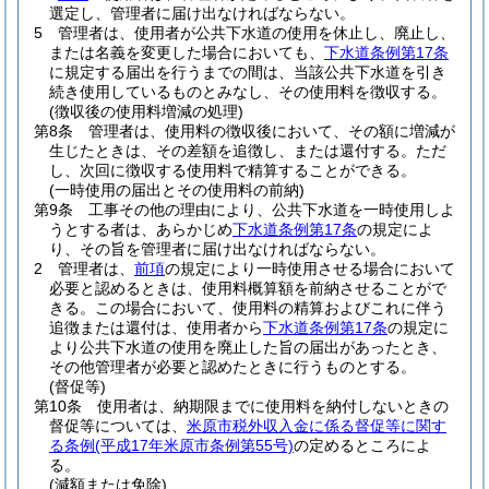
選定し、管理者に届け出なければならない。
5
管理者は、使用者が公共下水道の使用を休止し、廃止し、
または名義を変更した場合においても、
下水道条例第17条
に規定する届出を行うまでの間は、当該公共下水道を引き
続き使用しているものとみなし、その使用料を徴収する。
(徴収後の使用料増減の処理)
第8条
管理者は、使用料の徴収後において、その額に増減が
生じたときは、その差額を追徴し、または還付する。
ただ
し、次回に徴収する使用料で精算することができる。
(一時使用の届出とその使用料の前納)
第9条
工事その他の理由により、公共下水道を一時使用しよ
うとする者は、あらかじめ
下水道条例第17条
の規定によ
り、その旨を管理者に届け出なければならない。
2
管理者は、
前項
の規定により一時使用させる場合において
必要と認めるときは、使用料概算額を前納させることがで
きる。
この場合において、使用料の精算およびこれに伴う
追徴または還付は、使用者から
下水道条例第17条
の規定に
より公共下水道の使用を廃止した旨の届出があったとき、
その他管理者が必要と認めたときに行うものとする。
(督促等)
第10条
使用者は、納期限までに使用料を納付しないときの
督促等については、
米原市税外収入金に係る督促等に関す
る条例
(平成17年米原市条例第55号)
の定めるところによ
る。
(減額または免除)