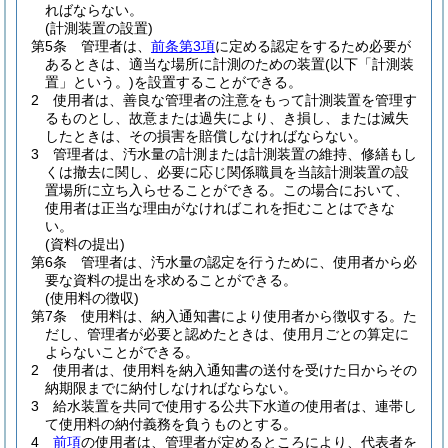
ればならない。
(計測装置の設置)
第5条
管理者は、
前条第3項
に定める認定をするため必要が
あるときは、適当な場所に計測のための装置
(以下「計測装
置」という。)
を設置することができる。
2
使用者は、善良な管理者の注意をもって計測装置を管理す
るものとし、故意または過失により、き損し、または滅失
したときは、その損害を賠償しなければならない。
3
管理者は、汚水量の計測または計測装置の維持、修繕もし
くは撤去に関し、必要に応じ関係職員を当該計測装置の設
置場所に立ち入らせることができる。
この場合において、
使用者は正当な理由がなければこれを拒むことはできな
い。
(資料の提出)
第6条
管理者は、汚水量の認定を行うために、使用者から必
要な資料の提出を求めることができる。
(使用料の徴収)
第7条
使用料は、納入通知書により使用者から徴収する。
た
だし、管理者が必要と認めたときは、使用月ごとの算定に
よらないことができる。
2
使用者は、使用料を納入通知書の送付を受けた日からその
納期限までに納付しなければならない。
3
給水装置を共同で使用する公共下水道の使用者は、連帯し
て使用料の納付義務を負うものとする。
4
前項
の使用者は、管理者が定めるところにより、代表者を