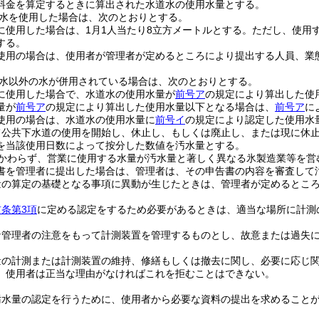
料金を算定するときに算出された水道水の使用水量とする。
水を使用した場合は、次のとおりとする。
に使用した場合は、1月1人当たり8立方メートルとする。
ただし、使用す
する。
使用の場合は、使用者が管理者が定めるところにより提出する人員、業
水以外の水が併用されている場合は、次のとおりとする。
に使用した場合で、水道水の使用水量が
前号ア
の規定により算出した使
量が
前号ア
の規定により算出した使用水量以下となる場合は、
前号ア
に
使用の場合は、水道水の使用水量に
前号イ
の規定により認定した使用水
て公共下水道の使用を開始し、休止し、もしくは廃止し、または現に休
を当該使用日数によって按分した数値を汚水量とする。
かわらず、営業に使用する水量が汚水量と著しく異なる氷製造業等を営
書を管理者に提出した場合は、管理者は、その申告書の内容を審査して
量の算定の基礎となる事項に異動が生じたときは、管理者が定めるとこ
前条第3項
に定める認定をするため必要があるときは、適当な場所に計測
な管理者の注意をもって計測装置を管理するものとし、故意または過失
量の計測または計測装置の維持、修繕もしくは撤去に関し、必要に応じ
、使用者は正当な理由がなければこれを拒むことはできない。
汚水量の認定を行うために、使用者から必要な資料の提出を求めること