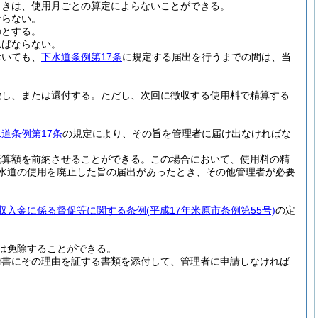
ときは、使用月ごとの算定によらないことができる。
ならない。
のとする。
ればならない。
おいても、
下水道条例第17条
に規定する届出を行うまでの間は、当
徴し、または還付する。
ただし、次回に徴収する使用料で精算する
道条例第17条
の規定により、その旨を管理者に届け出なければな
概算額を前納させることができる。
この場合において、使用料の精
水道の使用を廃止した旨の届出があったとき、その他管理者が必要
収入金に係る督促等に関する条例
(平成17年米原市条例第55号)
の定
は免除することができる。
請書にその理由を証する書類を添付して、管理者に申請しなければ