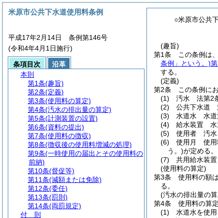
米原市公共下水道使用料条例
○米原市公共
平成17年2月14日 条例第146号
(趣旨)
(令和4年4月1日施行)
第1条
この条例は
条例」という。)
第
条項目次
沿革
する。
本則
(定義)
第1条
(趣旨)
第2条
この条例に
第2条
(定義)
(1)
汚水 法第2
第3条
(使用料の算定)
(2)
公共下水道 
第4条
(汚水の排出量の算定)
(3)
水道水 水道
第5条
(計測装置の設置)
(4)
給水装置 水
第6条
(資料の提出)
(5)
使用者 汚水
第7条
(使用料の徴収)
(6)
使用月 使用
第8条
(徴収後の使用料増減の処理)
う。)
が定める。
第9条
(一時使用の届出とその使用料の
(7)
共用給水装置
前納)
(使用料の算定)
第10条
(督促等)
第3条
使用料の額
第11条
(減額または免除)
る。
第12条
(委任)
(汚水の排出量の算
第13条
(罰則)
第4条
使用料の算
第14条
(両罰規定)
(1)
水道水を使用
付 則