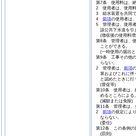
第7条
使用料は、
2
使用者は、使用
3
給水装置を共同
4
前項
の使用者は
5
管理者は、使用
該公共下水道を引
(徴収後の使用料増
第8条
管理者は、
ことができる。
(一時使用の届出と
第9条
工事その他
らない。
2
管理者は、
前項
算およびこれに伴
と認めたときに行
(督促等)
第10条
使用者は、
めるところによる
(減額または免除)
第11条
管理者は、
2
前項
の規定によ
ならない。
(委任)
第12条
この条例の
(罰則)