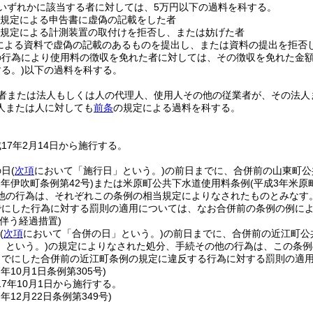
いずれかに該当する者に対しては、5万円以下の過料を科する。
規定による申告書に虚偽の記載をした者
規定による計測装置の取付けを拒否し、または妨げた者
による資料で虚偽の記載のあるものを提出し、または資料の提出を拒否
の行為により使用料の徴収を免れた者に対しては、その徴収を免れた金額
る。)
以下の過料を科する。
者または法人もしくは人の代理人、使用人その他の従業者が、その法人
人または人に対しても
前条
の規定による過料を科する。
17年2月14日から施行する。
の日
(
次項
において「施行日」という。)
の前日までに、合併前の山東町公
2年伊吹町条例第42号)
または米原町公共下水道使用料条例
(平成3年米原
他の行為は、それぞれこの条例の相当規定によりなされたものとみなす
でにした行為に対する罰則の適用については、なお合併前の条例の例に
伴う経過措置)
(
次項
において「合併の日」という。)
の前日までに、合併前の近江町公
」という。)
の規定によりなされた処分、手続その他の行為は、この条例
までにした合併前の近江町条例の規定に違反する行為に対する罰則の適
7年10月1日
条例第305号)
7年10月1日から施行する。
7年12月22日
条例第349号)