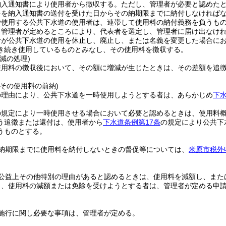
納入通知書により使用者から徴収する。
ただし、管理者が必要と認めた
料を納入通知書の送付を受けた日からその納期限までに納付しなければ
で使用する公共下水道の使用者は、連帯して使用料の納付義務を負うも
、管理者が定めるところにより、代表者を選定し、管理者に届け出なけ
者が公共下水道の使用を休止し、廃止し、または名義を変更した場合に
き続き使用しているものとみなし、その使用料を徴収する。
減の処理)
使用料の徴収後において、その額に増減が生じたときは、その差額を追
その使用料の前納)
の理由により、公共下水道を一時使用しようとする者は、あらかじめ
下水
の規定により一時使用させる場合において必要と認めるときは、使用料
う追徴または還付は、使用者から
下水道条例第17条
の規定により公共下
うものとする。
納期限までに使用料を納付しないときの督促等については、
米原市税外
。
公益上その他特別の理由があると認めるときは、使用料を減額し、また
り、使用料の減額または免除を受けようとする者は、管理者が定める申
施行に関し必要な事項は、管理者が定める。