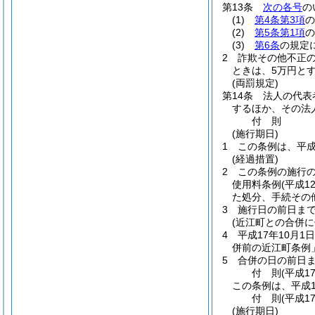
第13条
次の各号
の
(1)
第4条第3項
の
(2)
第5条第1項
の
(3)
第6条
の規定
2
詐欺その他不正
ときは、5万円とす
(両罰規定)
第14条
法人の代表
するほか、その法
付
則
(施行期日)
1
この条例は、平成
(経過措置)
2
この条例の施行
使用料条例
(平成1
た処分、手続その
3
施行日の前日ま
(近江町との合併に
4
平成17年10月1日
併前の近江町条例
5
合併の日の前日
付
則
(平成1
この条例は、平成1
付
則
(平成1
(施行期日)