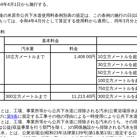
4年4月1日から施行する。
正後の米原市公共下水道使用料条例別表の規定は、この条例の施行の日
(
あっては、令和4年4月分として算定する使用料から適用し、同年3月分
用料
基本料金
汚水量
料金
10立方メートルまで
1,408.00円
10立方メートルを
30立方メートルを
50立方メートルを超
100立方メートルを
750立方メートルを
300立方メートルまで
11,213.40円
300立方メートルを
」とは、工場、事業所等から公共下水道に排除される汚水(公衆浴場排水
びに
第9条
に規定する工事その他の理由による一時使用により公共下水
」とは、工場、事業所等から公共下水道に排除される汚水のうち、その排出
は公益(収益事業を行う部門を除く。)の関係施設から排除される汚水を除
水」とは、公衆浴場法(昭和23年法律第139号)第1条第1項に規定する公