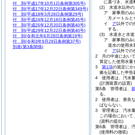
に基づき、水道
付 則
(平成17年10月1日条例第305号)
(2)
水道水以外の
付 則
(平成17年12月22日条例第349号)
ア
家事用のみ
付 則
(平成18年3月28日条例第29号)
方メートルと
付 則
(平成24年12月18日条例第45号)
イ
ア
以外での
付 則
(平成25年12月20日条例第40号)
する。
付 則
(平成29年12月22日条例第40号)
(3)
水道水と水道
付 則
(令和元年6月28日条例第19号)
ア
家事用のみ
付 則
(令和3年9月29日条例第37号)
道水の使用水
別表
(第3条関係)
イ
ア
以外での
2
月の中途におい
算定した使用水量
3
第1項
の規定にか
拠を記載した申告
4
使用者は、汚水
(計測装置の設置)
第5条
管理者は、
る。
2
使用者は、善良
ばならない。
3
管理者は、汚水
この場合において
(資料の提出)
第6条
管理者は、
(使用料の徴収)