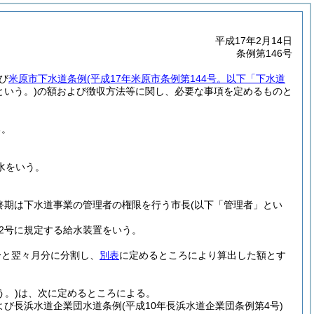
平成17年2月14日
条例第146号
び
米原市下水道条例
(平成17年米原市条例第144号。以下「下水道
という。)
の額および徴収方法等に関し、必要な事項を定めるものと
る。
水をいう。
終期は下水道事業の管理者の権限を行う市長
(以下「管理者」とい
第2号に規定する給水装置をいう。
分と翌々月分に分割し、
別表
に定めるところにより算出した額とす
う。)
は、次に定めるところによる。
よび長浜水道企業団水道条例
(平成10年長浜水道企業団条例第4号)