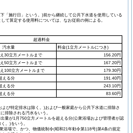
以下「施行日」という。)
前から継続して公共下水道を使用している
として算定する使用料については、なお従前の例による。
超過料金
汚水量
料金
(1立方メートルにつき)
超え30立方メートルまで
156.20円
超え50立方メートルまで
167.20円
え100立方メートルまで
179.30円
超える分
191.40円
超える分
243.10円
超える分
83.60円
および特定排水は除く。)および一般家庭から公共下水道に排除さ
道に排除される汚水をいう。
量が1月750立方メートルを超える分(公衆浴場および管理者が認
く。)をいう。
衆浴場で、かつ、物価統制令(昭和21年勅令第118号)第4条の規定