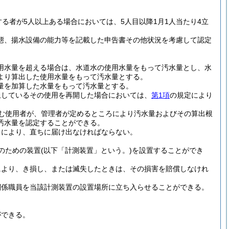
る者が5人以上ある場合においては、5人目以降1月1人当たり4立
態、揚水設備の能力等を記載した申告書その他状況を考慮して認定
用水量を超える場合は、水道水の使用水量をもって汚水量とし、水
より算出した使用水量をもって汚水量とする。
量を加算した水量をもって汚水量とする。
止しているその使用を再開した場合においては、
第1項
の規定により
む使用者が、管理者が定めるところにより汚水量およびその算出根
汚水量を認定することができる。
ろにより、直ちに届け出なければならない。
のための装置
(以下「計測装置」という。)
を設置することができ
により、き損し、または滅失したときは、その損害を賠償しなけれ
関係職員を当該計測装置の設置場所に立ち入らせることができる。
ができる。