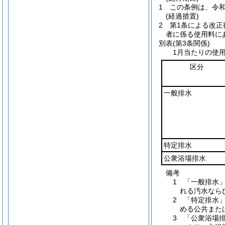
1
この条例は、令和
(経過措置)
2
第1条による改
者に係る使用料に
別表
(第3条関係)
1月当たりの使
区分
一般排水
特定排水
公衆浴場排水
備考
1 「一般排水
れる汚水なら
2 「特定排水
める公共また
3 「公衆浴場排