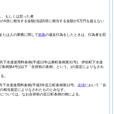
し、もしくは怠った者
の5倍に相当する金額
(当該5倍に相当する金額が5万円を超えない
または人の業務に関して
前条
の違反行為をしたときは、行為者を罰
共下水道使用料条例
(平成12年山東町条例第31号)
、伊吹町下水道
町条例第4号)
(以下「合併前の条例」という。)
の規定によりなされ
。
よる。
共下水道使用料条例
(平成3年近江町条例第12号。
次項
において「合
の相当規定によりなされたものとみなす。
用については、なお合併前の近江町条例の例による。