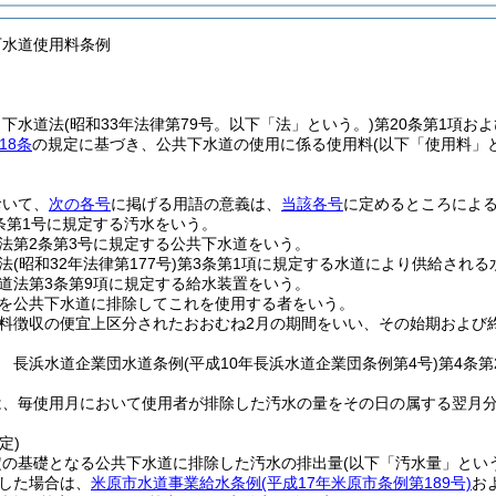
下水道使用料条例
、下水道法
(昭和33年法律第79号。以下「法」という。)
第20条第1項およ
18条
の規定に基づき、公共下水道の使用に係る使用料
(以下「使用料」
おいて、
次の各号
に掲げる用語の意義は、
当該各号
に定めるところによ
条第1号に規定する汚水をいう。
法第2条第3号に規定する公共下水道をいう。
法
(昭和32年法律第177号)
第3条第1項に規定する水道により供給される
道法第3条第9項に規定する給水装置をいう。
を公共下水道に排除してこれを使用する者をいう。
料徴収の便宜上区分されたおおむね2月の期間をいい、その始期および
 長浜水道企業団水道条例
(平成10年長浜水道企業団条例第4号)
第4条
は、毎使用月において使用者が排除した汚水の量をその日の属する翌月
定)
定の基礎となる公共下水道に排除した汚水の排出量
(以下「汚水量」とい
した場合は、
米原市水道事業給水条例
(平成17年米原市条例第189号)
お