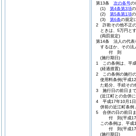
第13条
次の各号
の
(1)
第4条第3項
の
(2)
第5条第1項
の
(3)
第6条
の規定
2
詐欺その他不正
ときは、5万円とす
(両罰規定)
第14条
法人の代表
するほか、その法
付
則
(施行期日)
1
この条例は、平成
(経過措置)
2
この条例の施行
使用料条例
(平成1
た処分、手続その
3
施行日の前日ま
(近江町との合併に
4
平成17年10月1日
併前の近江町条例
5
合併の日の前日
付
則
(平成1
この条例は、平成1
付
則
(平成1
(施行期日)