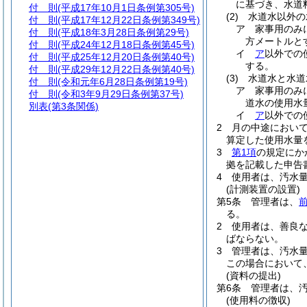
に基づき、水道
付 則
(平成17年10月1日条例第305号)
(2)
水道水以外の
付 則
(平成17年12月22日条例第349号)
ア
家事用のみ
付 則
(平成18年3月28日条例第29号)
方メートルと
付 則
(平成24年12月18日条例第45号)
イ
ア
以外での
付 則
(平成25年12月20日条例第40号)
する。
付 則
(平成29年12月22日条例第40号)
(3)
水道水と水道
付 則
(令和元年6月28日条例第19号)
ア
家事用のみ
付 則
(令和3年9月29日条例第37号)
道水の使用水
別表
(第3条関係)
イ
ア
以外での
2
月の中途におい
算定した使用水量
3
第1項
の規定にか
拠を記載した申告
4
使用者は、汚水
(計測装置の設置)
第5条
管理者は、
る。
2
使用者は、善良
ばならない。
3
管理者は、汚水
この場合において
(資料の提出)
第6条
管理者は、
(使用料の徴収)