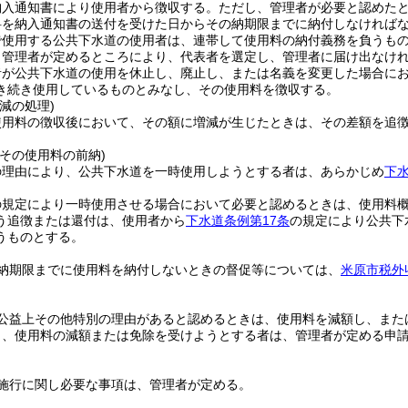
納入通知書により使用者から徴収する。
ただし、管理者が必要と認めた
料を納入通知書の送付を受けた日からその納期限までに納付しなければ
で使用する公共下水道の使用者は、連帯して使用料の納付義務を負うも
、管理者が定めるところにより、代表者を選定し、管理者に届け出なけ
者が公共下水道の使用を休止し、廃止し、または名義を変更した場合に
き続き使用しているものとみなし、その使用料を徴収する。
減の処理)
使用料の徴収後において、その額に増減が生じたときは、その差額を追
その使用料の前納)
の理由により、公共下水道を一時使用しようとする者は、あらかじめ
下水
の規定により一時使用させる場合において必要と認めるときは、使用料
う追徴または還付は、使用者から
下水道条例第17条
の規定により公共下
うものとする。
納期限までに使用料を納付しないときの督促等については、
米原市税外
。
公益上その他特別の理由があると認めるときは、使用料を減額し、また
り、使用料の減額または免除を受けようとする者は、管理者が定める申
施行に関し必要な事項は、管理者が定める。