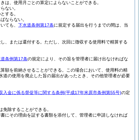
ときは、使用月ごとの算定によらないことができる。
ならない。
のとする。
ればならない。
おいても、
下水道条例第17条
に規定する届出を行うまでの間は、当
徴し、または還付する。
ただし、次回に徴収する使用料で精算する
道条例第17条
の規定により、その旨を管理者に届け出なければな
概算額を前納させることができる。
この場合において、使用料の精
水道の使用を廃止した旨の届出があったとき、その他管理者が必要
収入金に係る督促等に関する条例
(平成17年米原市条例第55号)
の定
は免除することができる。
請書にその理由を証する書類を添付して、管理者に申請しなければ