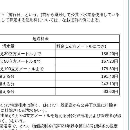
以下「施行日」という。)
前から継続して公共下水道を使用している
として算定する使用料については、なお従前の例による。
超過料金
汚水量
料金
(1立方メートルにつき)
超え30立方メートルまで
156.20円
超え50立方メートルまで
167.20円
え100立方メートルまで
179.30円
超える分
191.40円
超える分
243.10円
超える分
83.60円
および特定排水は除く。)および一般家庭から公共下水道に排除さ
道に排除される汚水をいう。
量が1月750立方メートルを超える分(公衆浴場および管理者が認
く。)をいう。
衆浴場で、かつ、物価統制令(昭和21年勅令第118号)第4条の規定