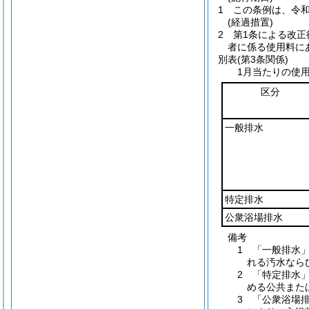
1
この条例は、令和
(経過措置)
2
第1条による改
者に係る使用料に
別表
(第3条関係)
1月当たりの使
区分
一般排水
特定排水
公衆浴場排水
備考
1 「一般排水
れる汚水なら
2 「特定排水
める公共また
3 「公衆浴場排