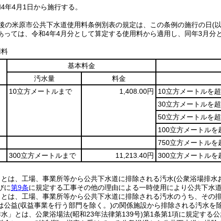
4年4月1日から施行する。
正後の米原市公共下水道使用料条例別表の規定は、この条例の施行の日
(
あっては、令和4年4月分として算定する使用料から適用し、同年3月分
用料
基本料金
汚水量
料金
10立方メートルまで
1,408.00円
10立方メートルを
30立方メートルを
50立方メートルを超
100立方メートルを
750立方メートルを
300立方メートルまで
11,213.40円
300立方メートルを
」とは、工場、事業所等から公共下水道に排除される汚水(公衆浴場排水
びに
第9条
に規定する工事その他の理由による一時使用により公共下水
」とは、工場、事業所等から公共下水道に排除される汚水のうち、その排出
は公益(収益事業を行う部門を除く。)の関係施設から排除される汚水を除
水」とは、公衆浴場法(昭和23年法律第139号)第1条第1項に規定する公