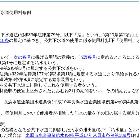
下水道使用料条例
、下水道法
(昭和33年法律第79号。以下「法」という。)
第20条第1項およ
18条
の規定に基づき、公共下水道の使用に係る使用料
(以下「使用料」
おいて、
次の各号
に掲げる用語の意義は、
当該各号
に定めるところによ
条第1号に規定する汚水をいう。
法第2条第3号に規定する公共下水道をいう。
法
(昭和32年法律第177号)
第3条第1項に規定する水道により供給される
道法第3条第9項に規定する給水装置をいう。
を公共下水道に排除してこれを使用する者をいう。
料徴収の便宜上区分されたおおむね2月の期間をいい、その始期および
 長浜水道企業団水道条例
(平成10年長浜水道企業団条例第4号)
第4条
は、毎使用月において使用者が排除した汚水の量をその日の属する翌月
定)
定の基礎となる公共下水道に排除した汚水の排出量
(以下「汚水量」とい
した場合は、
米原市水道事業給水条例
(平成17年米原市条例第189号)
お