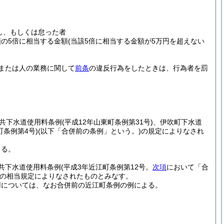
し、もしくは怠った者
の5倍に相当する金額
(当該5倍に相当する金額が5万円を超えない
または人の業務に関して
前条
の違反行為をしたときは、行為者を罰
共下水道使用料条例
(平成12年山東町条例第31号)
、伊吹町下水道
町条例第4号)
(以下「合併前の条例」という。)
の規定によりなされ
。
よる。
共下水道使用料条例
(平成3年近江町条例第12号。
次項
において「合
の相当規定によりなされたものとみなす。
用については、なお合併前の近江町条例の例による。