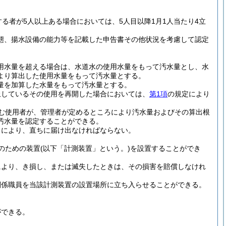
る者が5人以上ある場合においては、5人目以降1月1人当たり4立
態、揚水設備の能力等を記載した申告書その他状況を考慮して認定
用水量を超える場合は、水道水の使用水量をもって汚水量とし、水
より算出した使用水量をもって汚水量とする。
量を加算した水量をもって汚水量とする。
止しているその使用を再開した場合においては、
第1項
の規定により
む使用者が、管理者が定めるところにより汚水量およびその算出根
汚水量を認定することができる。
ろにより、直ちに届け出なければならない。
のための装置
(以下「計測装置」という。)
を設置することができ
により、き損し、または滅失したときは、その損害を賠償しなけれ
関係職員を当該計測装置の設置場所に立ち入らせることができる。
ができる。