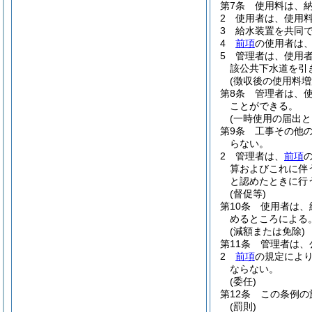
第7条
使用料は、
2
使用者は、使用
3
給水装置を共同
4
前項
の使用者は
5
管理者は、使用
該公共下水道を引
(徴収後の使用料増
第8条
管理者は、
ことができる。
(一時使用の届出と
第9条
工事その他
らない。
2
管理者は、
前項
算およびこれに伴
と認めたときに行
(督促等)
第10条
使用者は、
めるところによる
(減額または免除)
第11条
管理者は、
2
前項
の規定によ
ならない。
(委任)
第12条
この条例の
(罰則)