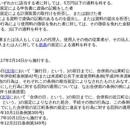
いずれかに該当する者に対しては、5万円以下の過料を科する。
規定による申告書に虚偽の記載をした者
規定による計測装置の取付けを拒否し、または妨げた者
による資料で虚偽の記載のあるものを提出し、または資料の提出を拒否
の行為により使用料の徴収を免れた者に対しては、その徴収を免れた金額
る。)
以下の過料を科する。
者または法人もしくは人の代理人、使用人その他の従業者が、その法人
人または人に対しても
前条
の規定による過料を科する。
17年2月14日から施行する。
の日
(
次項
において「施行日」という。)
の前日までに、合併前の山東町公
2年伊吹町条例第42号)
または米原町公共下水道使用料条例
(平成3年米原
他の行為は、それぞれこの条例の相当規定によりなされたものとみなす
でにした行為に対する罰則の適用については、なお合併前の条例の例に
伴う経過措置)
(
次項
において「合併の日」という。)
の前日までに、合併前の近江町公
」という。)
の規定によりなされた処分、手続その他の行為は、この条例
までにした合併前の近江町条例の規定に違反する行為に対する罰則の適
7年10月1日
条例第305号)
7年10月1日から施行する。
7年12月22日
条例第349号)