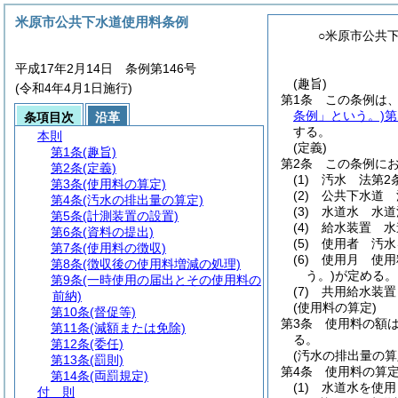
米原市公共下水道使用料条例
○米原市公共
平成17年2月14日 条例第146号
(趣旨)
(令和4年4月1日施行)
第1条
この条例は
条例」という。)
第
条項目次
沿革
する。
本則
(定義)
第1条
(趣旨)
第2条
この条例に
第2条
(定義)
(1)
汚水 法第2
第3条
(使用料の算定)
(2)
公共下水道 
第4条
(汚水の排出量の算定)
(3)
水道水 水道
第5条
(計測装置の設置)
(4)
給水装置 水
第6条
(資料の提出)
(5)
使用者 汚水
第7条
(使用料の徴収)
(6)
使用月 使用
第8条
(徴収後の使用料増減の処理)
う。)
が定める。
第9条
(一時使用の届出とその使用料の
(7)
共用給水装置
前納)
(使用料の算定)
第10条
(督促等)
第3条
使用料の額
第11条
(減額または免除)
る。
第12条
(委任)
(汚水の排出量の算
第13条
(罰則)
第4条
使用料の算
第14条
(両罰規定)
(1)
水道水を使用
付 則