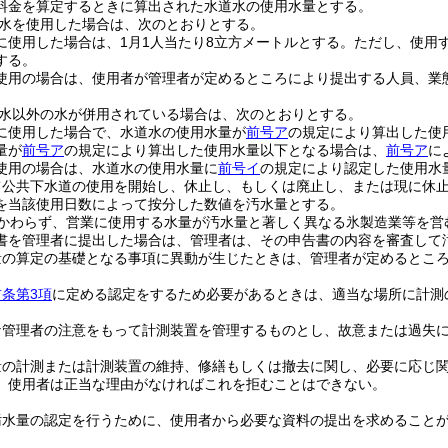
料金を算定するときに算出された水道水の使用水量とする。
水を使用した場合は、次のとおりとする。
に使用した場合は、1月1人当たり8立方メートルとする。
ただし、使用す
する。
使用の場合は、使用者が管理者が定めるところにより提出する人員、業
水以外の水が併用されている場合は、次のとおりとする。
に使用した場合で、水道水の使用水量が
前号ア
の規定により算出した使
量が
前号ア
の規定により算出した使用水量以下となる場合は、
前号ア
に
使用の場合は、水道水の使用水量に
前号イ
の規定により認定した使用水
て公共下水道の使用を開始し、休止し、もしくは廃止し、または現に休
を当該使用日数によって按分した数値を汚水量とする。
かわらず、営業に使用する水量が汚水量と著しく異なる氷製造業等を営
書を管理者に提出した場合は、管理者は、その申告書の内容を審査して
量の算定の基礎となる事項に異動が生じたときは、管理者が定めるとこ
前条第3項
に定める認定をするため必要があるときは、適当な場所に計測
な管理者の注意をもって計測装置を管理するものとし、故意または過失
量の計測または計測装置の維持、修繕もしくは撤去に関し、必要に応じ
、使用者は正当な理由がなければこれを拒むことはできない。
汚水量の認定を行うために、使用者から必要な資料の提出を求めること