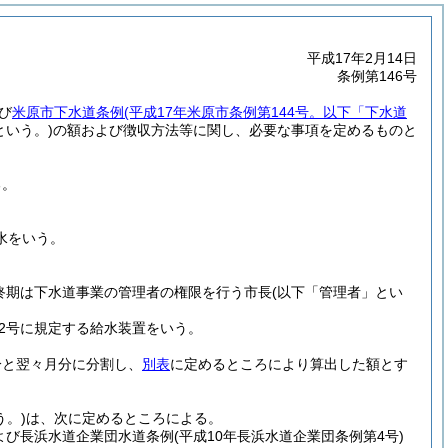
平成17年2月14日
条例第146号
び
米原市下水道条例
(平成17年米原市条例第144号。以下「下水道
という。)
の額および徴収方法等に関し、必要な事項を定めるものと
る。
水をいう。
終期は下水道事業の管理者の権限を行う市長
(以下「管理者」とい
第2号に規定する給水装置をいう。
分と翌々月分に分割し、
別表
に定めるところにより算出した額とす
う。)
は、次に定めるところによる。
よび長浜水道企業団水道条例
(平成10年長浜水道企業団条例第4号)