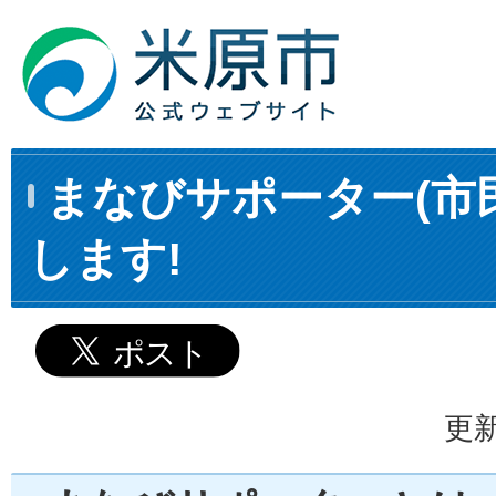
まなびサポーター(市
します!
更新