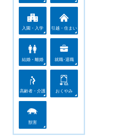
入園・入学
引越・住まい
結婚・離婚
就職･退職
高齢者・介護
おくやみ
獣害