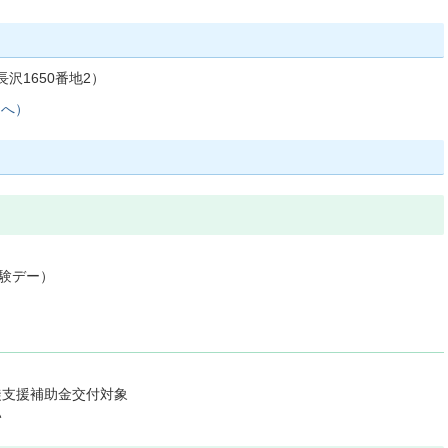
沢1650番地2）
ジへ）
体験デー）
徒支援補助金交付対象
い