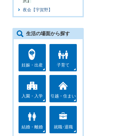
沢】
夜会【宇賀野】
生活の場面から探す
妊娠・出産
子育て
入園・入学
引越・住まい
結婚・離婚
就職･退職