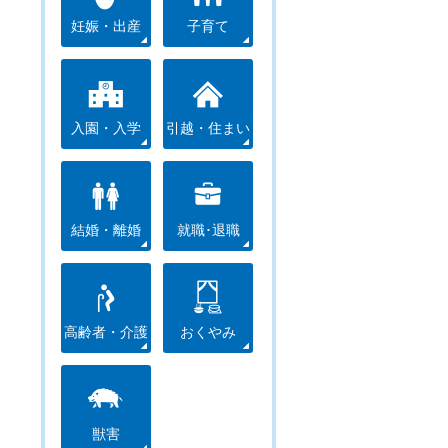
妊娠・出産
子育て
入園・入学
引越・住まい
結婚・離婚
就職･退職
高齢者・介護
おくやみ
獣害