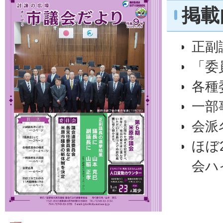
掲載
正副
「委
各種
一部
会派
ほぼ
会ハ