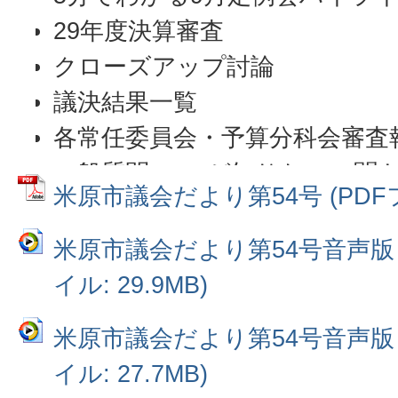
29年度決算審査
クローズアップ討論
議決結果一覧
各常任委員会・予算分科会審査
一般質問 ここが知りたい・聞き
米原市議会だより第54号 (PDFファ
議会活動紹介
特別委員会レポート
米原市議会だより第54号音声版
12月定例会の予定・議会の動
イル: 29.9MB)
議員とテーブルトーク参加者募
米原市議会だより第54号音声版
イル: 27.7MB)