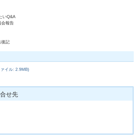
いQ&A
員会報告
集後記
イル: 2.9MB)
合せ先