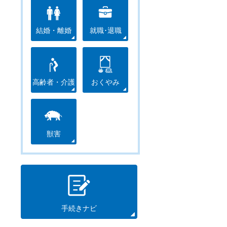
結婚・離婚
就職･退職
高齢者・介護
おくやみ
獣害
手続きナビ