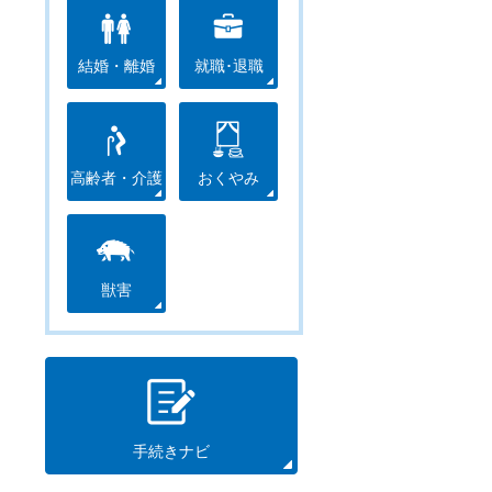
結婚・離婚
就職･退職
高齢者・介護
おくやみ
獣害
手続きナビ