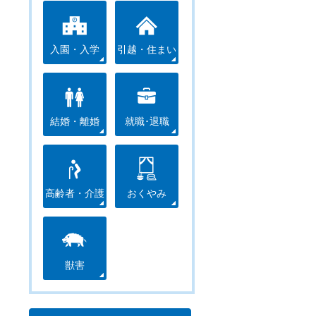
入園・入学
引越・住まい
結婚・離婚
就職･退職
高齢者・介護
おくやみ
獣害