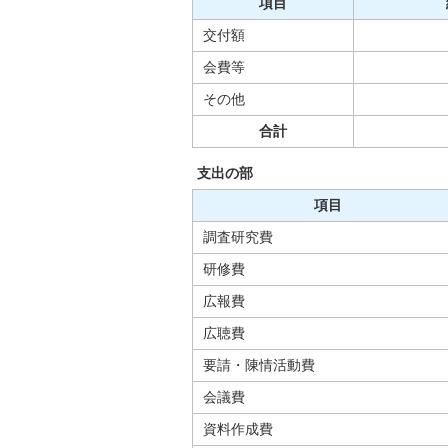
項目
交付額
会費等
その他
合計
支出の部
項目
調査研究費
研修費
広報費
広聴費
要請・陳情活動費
会議費
資料作成費