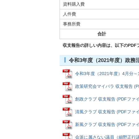
資料購入費
人件費
事務所費
合計
収支報告の詳しい内容は、以下のPDF
令和3年度（2021年度）政
令和3年度（2021年度）4月分～10
政策研究会マイバラ 収支報告 (PDF
創政クラブ 収支報告 (PDFファイル:
清風クラブ 収支報告 (PDFファイル:
新風クラブ 収支報告 (PDFファイル:
会派に属さない議員（細野正行議員）収