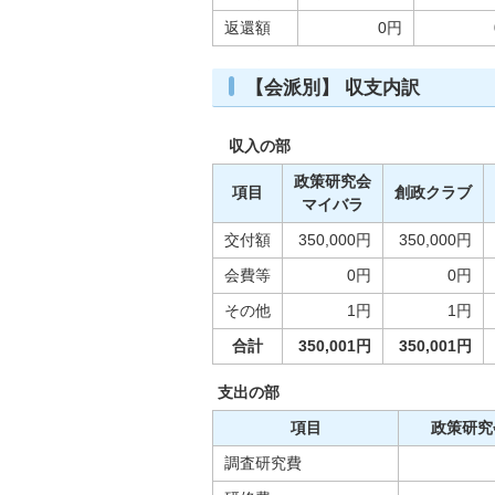
返還額
0円
【会派別】 収支内訳
収入の部
政策研究会
項目
創政クラブ
マイバラ
交付額
350,000円
350,000円
会費等
0円
0円
その他
1円
1円
合計
350,001円
350,001円
支出の部
項目
政策研究
調査研究費