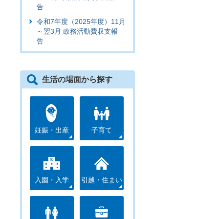
告
令和7年度（2025年度）11月
～翌3月 政務活動費収支報
告
生活の場面から探す
妊娠・出産
子育て
入園・入学
引越・住まい