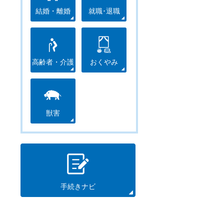
結婚・離婚
就職･退職
高齢者・介護
おくやみ
獣害
手続きナビ