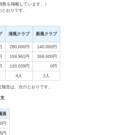
属議員数を掲載しています。）
のとおりです。
ブ
清風クラブ
新風クラブ
円
280,000円
140,000円
円
159,961円
358,600円
円
120,039円
0円
4人
2人
支報告は、次のとおりです。
収支
議員
00円
25円