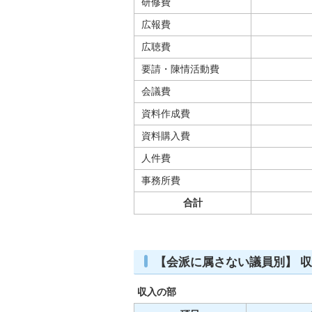
研修費
広報費
広聴費
要請・陳情活動費
会議費
資料作成費
資料購入費
人件費
事務所費
合計
【会派に属さない議員別】 
収入の部