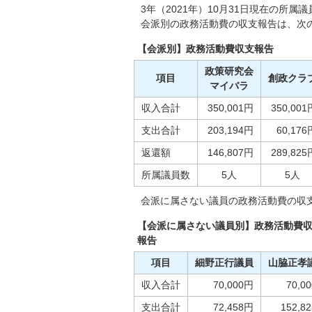
3年（2021年）10月31日現在の所
会派別の政務活動費の収支報告は、次
【会派別】政務活動費収支報告
政策研究会
項目
創政クラ
マイバラ
収入合計
350,001円
350,001
支出合計
203,194円
60,176
返還額
146,807円
289,825
所属議員数
5人
5人
会派に属さない議員の政務活動費の収
【会派に属さない議員別】政務活動費
報告
項目
細野正行議員
山脇正孝
収入合計
70,000円
70,0
支出合計
72,458円
152,8