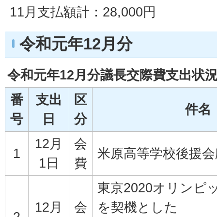
11月支払額計：28,000円
令和元年12月分
令和元年12月分議長交際費支出状
番
支出
区
件名
号
日
分
12月
会
1
米原高等学校後援会
1日
費
東京2020オリンピ
12月
会
を契機とした
2