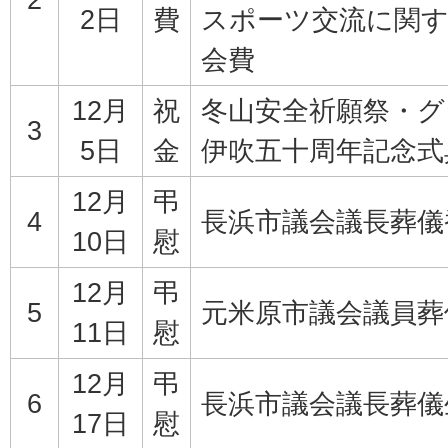
2日
費
スポーツ交流に関す
会費
12月
祝
冬山安全祈願祭・グ
3
5日
金
伊吹五十周年記念式
12月
弔
4
長浜市議会議長葬儀
10日
慰
12月
弔
5
元米原市議会議員葬
11日
慰
12月
弔
6
長浜市議会議長葬儀
17日
慰