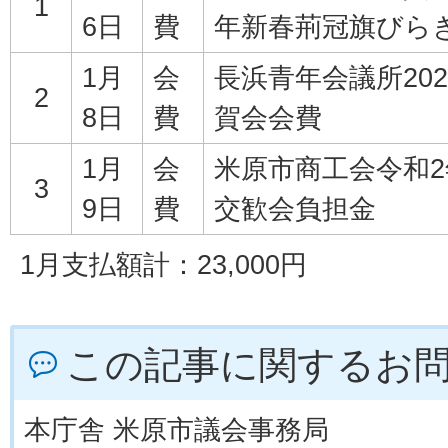
1
6日
費
年新春荊冠旗びら
1月
会
長浜青年会議所20
2
8日
費
賀会会費
1月
会
米原市商工会令和
3
9日
費
交歓会負担金
1月支払額計：23,000円
この記事に関するお
本庁舎 米原市議会事務局