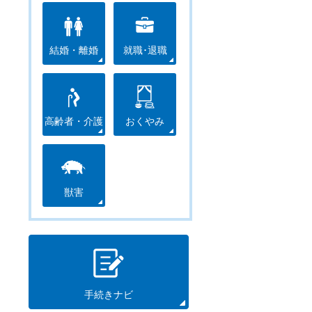
結婚・離婚
就職･退職
高齢者・介護
おくやみ
獣害
手続きナビ