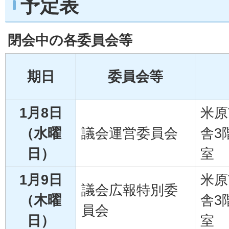
予定表
閉会中の各委員会等
期日
委員会等
1月8日
米原
（水曜
議会運営委員会
舎3
日）
室
1月9日
米原
議会広報特別委
（木曜
舎3
員会
日）
室