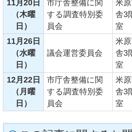
11月20日
市庁舎整備に関
米原
（木曜
する調査特別委
舎3
日）
員会
室
11月26日
米原
（水曜
議会運営委員会
舎3
日）
室
12月22日
市庁舎整備に関
米原
（月曜
する調査特別委
舎3
日）
員会
室