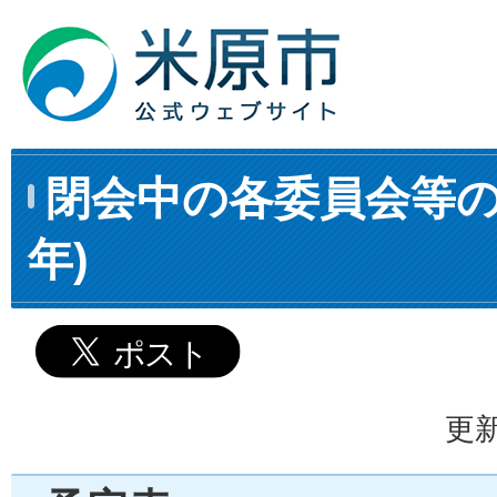
閉会中の各委員会等の
年)
更新