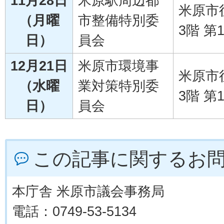
11月28日
米原駅周辺都
米原市
（月曜
市整備特別委
3階 第
日）
員会
12月21日
米原市環境事
米原市
（水曜
業対策特別委
3階 第
日）
員会
この記事に関するお
本庁舎 米原市議会事務局
電話：0749-53-5134