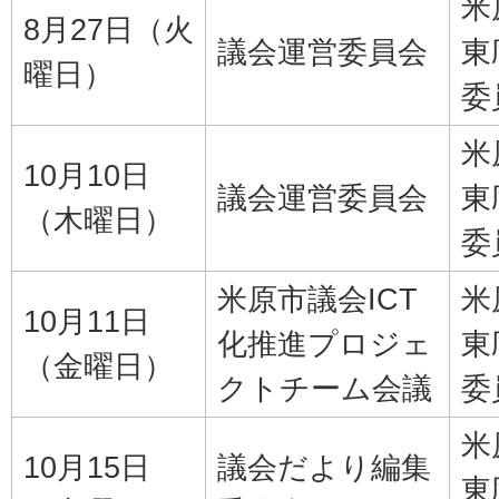
米
8月27日（火
議会運営委員会
東
曜日）
委
米
10月10日
議会運営委員会
東
（木曜日）
委
米原市議会ICT
米
10月11日
化推進プロジェ
東
（金曜日）
クトチーム会議
委
米
10月15日
議会だより編集
東