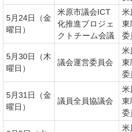
米原市議会ICT
米
5月24日（金
化推進プロジェ
東
曜日）
クトチーム会議
委
米
5月30日（木
議会運営委員会
東
曜日）
委
米
5月31日（金
議員全員協議会
東
曜日）
委
米