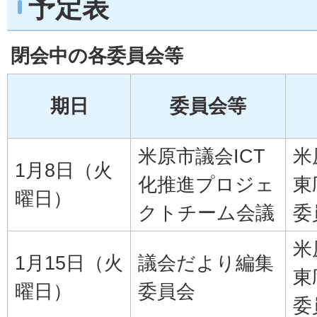
予定表
閉会中の各委員会等
期日
委員会等
米原市議会ICT
米
1月8日（火
化推進プロジェ
東
曜日）
クトチーム会議
委
米
1月15日（火
議会だより編集
東
曜日）
委員会
委