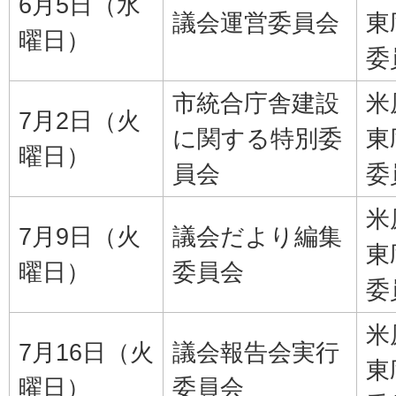
6月5日（水
議会運営委員会
東
曜日）
委
市統合庁舎建設
米
7月2日（火
に関する特別委
東
曜日）
員会
委
米
7月9日（火
議会だより編集
東
曜日）
委員会
委
米
7月16日（火
議会報告会実行
東
曜日）
委員会