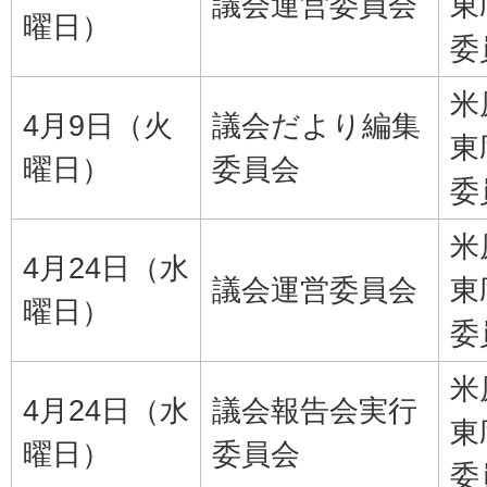
議会運営委員会
東
曜日）
委
米
4月9日（火
議会だより編集
東
曜日）
委員会
委
米
4月24日（水
議会運営委員会
東
曜日）
委
米
4月24日（水
議会報告会実行
東
曜日）
委員会
委