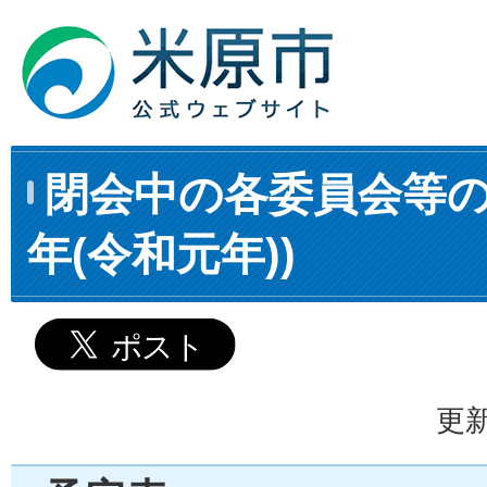
閉会中の各委員会等の
年(令和元年))
更新