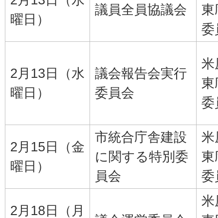
議員全員協議会
東
曜日）
委
米
2月13日（水
議会報告会実行
東
曜日）
委員会
委
市統合庁舎建設
米
2月15日（金
に関する特別委
東
曜日）
員会
委
米
2月18日（月