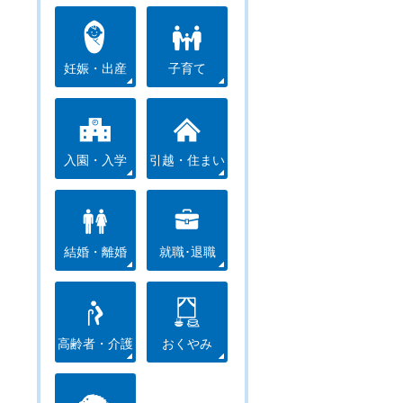
妊娠・出産
子育て
入園・入学
引越・住まい
結婚・離婚
就職･退職
高齢者・介護
おくやみ