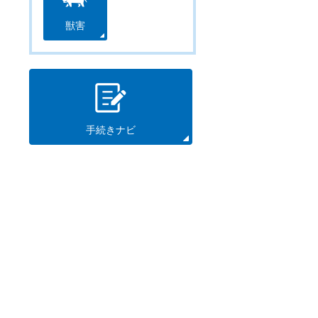
獣害
手続きナビ