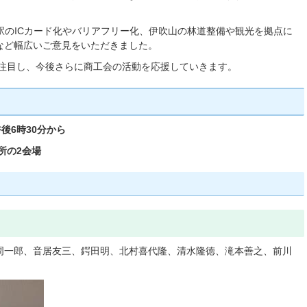
駅のICカード化やバリアフリー化、伊吹山の林道整備や観光を拠点に
など幅広いご意見をいただきました。
注目し、今後さらに商工会の活動を応援していきます。
午後6時30分から
所の2会場
周一郎、音居友三、鍔田明、北村喜代隆、清水隆徳、滝本善之、前川