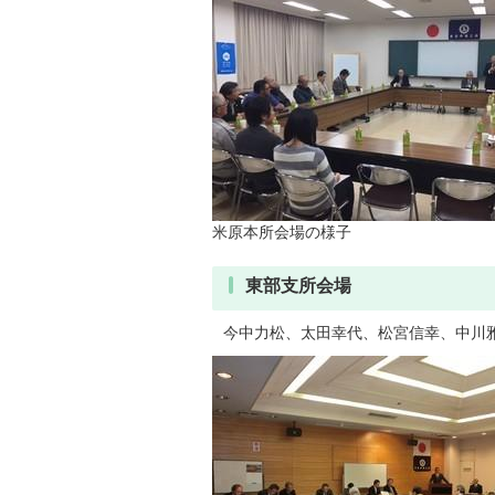
米原本所会場の様子
東部支所会場
今中力松、太田幸代、松宮信幸、中川