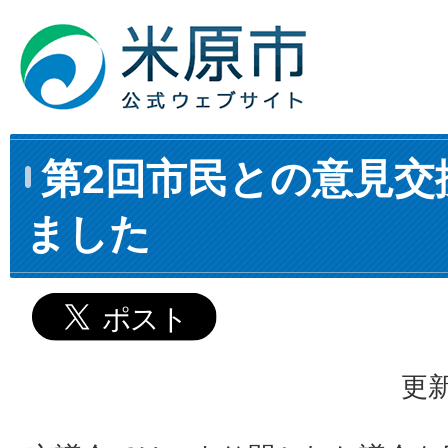
第2回市民との意見交
ました
更新