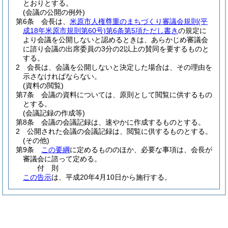
とおりとする。
(会議の公開の例外)
第6条
会長は、
米原市人権尊重のまちづくり審議会規則
(平
成18年米原市規則第60号)
第6条第5項ただし書き
の規定に
より会議を公開しないと認めるときは、あらかじめ審議会
に諮り会議の出席委員の3分の2以上の賛同を要するものと
する。
2
会長は、会議を公開しないと決定した場合は、その理由を
示さなければならない。
(資料の閲覧)
第7条
会議の資料については、原則として閲覧に供するもの
とする。
(会議記録の作成等)
第8条
会議の会議記録は、速やかに作成するものとする。
2
公開された会議の会議記録は、閲覧に供するものとする。
(その他)
第9条
この要綱
に定めるもののほか、必要な事項は、会長が
審議会に諮って定める。
付
則
この告示
は、平成20年4月10日から施行する。