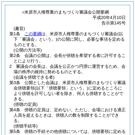
○米原市人権尊重のまちづくり審議会公開要綱
平成20年4月10日
告示第145号
(趣旨)
第1条
この要綱
は、米原市人権尊重のまちづくり審議会
(以
下「審議会」という。)
の公開に関し、必要な事項を定める
ものとする。
(公開の方法等)
第2条
会議の公開は、会長が傍聴を希望する者に許可するこ
とにより行う。
2
審議会の会長は、会議を公正かつ円滑に運営するため、会
場の秩序の維持に努めるものとする。
(会議を傍聴できる者)
第3条
公開とした会議は、米原市人権尊重のまちづくり審議
会傍聴要領
(以下「傍聴要領」という。)
に定めるところに
より傍聴を許可しない者を除き、何人も傍聴することがで
きる。
(傍聴の定員)
第4条
傍聴の定員は、定めない。
ただし、会場における適正
人員を超えるときは、傍聴人の数を制限することができ
る。
(傍聴手続等)
第5条
傍聴の手続その他傍聴については、傍聴要領に定める