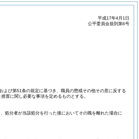
平成17年4月1日
公平委員会規則第6号
項および第51条の規定に基づき、職員の懲戒その他その意に反する
き措置に関し必要な事項を定めるものとする。
し、処分者が当該処分を行った後においてその職を離れた場合に