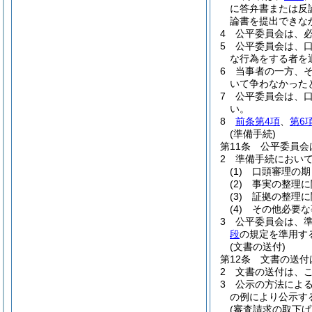
に答弁書または反
論書を提出できな
4
公平委員会は、
5
公平委員会は、
な行為をする者を
6
当事者の一方、
いて争わなかった
7
公平委員会は、
い。
8
前条第4項
、
第6
(準備手続)
第11条
公平委員会
2
準備手続におい
(1)
口頭審理の期
(2)
事実の整理に
(3)
証拠の整理に
(4)
その他必要な
3
公平委員会は、
段
の規定を準用す
(文書の送付)
第12条
文書の送付
2
文書の送付は、
3
公示の方法によ
の例により公示す
(審査請求の取下げ