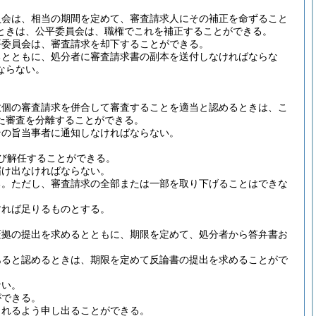
員会は、相当の期間を定めて、審査請求人にその補正を命ずること
ときは、公平委員会は、職権でこれを補正することができる。
平委員会は、審査請求を却下することができる。
るとともに、処分者に審査請求書の副本を送付しなければならな
ならない。
数個の審査請求を併合して審査することを適当と認めるときは、こ
た審査を分離することができる。
その旨当事者に通知しなければならない。
び解任することができる。
届け出なければならない。
る。
ただし、審査請求の全部または一部を取り下げることはできな
すれば足りるものとする。
証拠の提出を求めるとともに、期限を定めて、処分者から答弁書お
あると認めるときは、期限を定めて反論書の提出を求めることがで
ない。
ができる。
られるよう申し出ることができる。