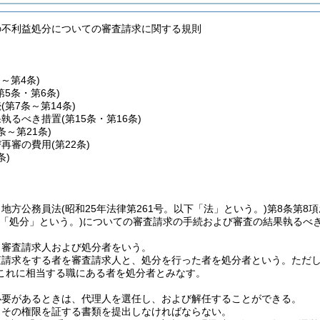
の不利益処分についての審査請求に関する規則
条～第4条)
第5条・第6条)
続
(第7条～第14条)
果執るべき措置
(第15条・第16条)
7条～第21条)
び再審の費用
(第22条)
条)
、地方公務員法
(昭和25年法律第261号。以下「法」という。)
第8条第8
下「処分」という。)
についての審査請求の手続および審査の結果執るべ
、審査請求人および処分者をいう。
査請求をする者を審査請求人と、処分を行った者を処分者という。
ただ
これに相当する職にある者を処分者とみなす。
必要があるときは、代理人を選任し、および解任することができる。
、その権限を証する書類を提出しなければならない。