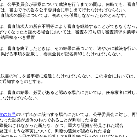
は、公平委員会が事案について裁決を行うまでの間は、何時でも、審査
げは、書面でその旨を公平委員会に申し出て行わなければならない。
審査請求の部分については、初めから係属しなかったものとみなす。
は、審査請求人の所在不明等により審査を継続することができなくなっ
がなくなったと認める場合においては、審査を打ち切り審査請求を棄却
の結果執るべき措置
は、審査を終了したときは、その結果に基づいて、速やかに裁決を行い
に掲げる事項を記載し、委員全員が記名押印しなければならない。
裁決書の写しを当事者に送達しなければならない。
この場合においては
て通知するものとする。
は、審査の結果、必要があると認める場合においては、任命権者に対し
しなければならない。
次の各号
のいずれかに該当する場合においては、公平委員会に対し、再
なった証拠が虚偽のものであることが判明した場合
際提出されなかった新たな、かつ、重大な証拠が発見された場合
及ぼすような事実について、判断の遺漏が認められた場合
裁決のあった日の翌日から起算して6月以内に行わなければならない。