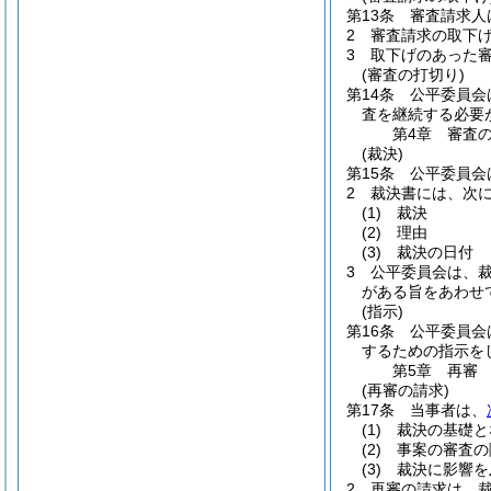
第13条
審査請求人
2
審査請求の取下
3
取下げのあった
(審査の打切り)
第14条
公平委員会
査を継続する必要
第4章
審査
(裁決)
第15条
公平委員会
2
裁決書には、次
(1)
裁決
(2)
理由
(3)
裁決の日付
3
公平委員会は、
がある旨をあわせ
(指示)
第16条
公平委員会
するための指示を
第5章
再審
(再審の請求)
第17条
当事者は、
(1)
裁決の基礎と
(2)
事案の審査の
(3)
裁決に影響を
2
再審の請求は、