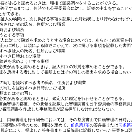
必要があると認めるときは、職権で証拠調べをすることができる。
が終了するまでは、何時でも公平委員会に対し、証拠の申出をすること
とができる。
る証人の喚問は、次に掲げる事項を記載した呼出状により行わなければ
名された者の氏名、住所および職業
時および場所
うとする事項
証人に対して陳述を求めようとする場合においては、あらかじめ宣誓を
証人に対し、口頭による陳述にかえて、次に掲げる事項を記載した書面
すべき証人の氏名、住所および職業
すべき日時および場所
陳述を求めようとする事項
必要があると認めるときは、証人相互の対質を求めることができる。
証を所持する者に対して書類またはその写しの提出を求める場合におい
の写しを提出すべき者の氏名、住所および職業
の写しを提出すべき日時および場所
類またはその写し
必要があると認めるときは、鑑定人に鑑定を行わせることができる。
書面審理の都度、その要領を記載した審理調書を公平委員会の事務職員
び審理調書を作成した事務職員が記名押印しなければならない。
は、口頭審理を行う場合においては、その都度書面で口頭審理の日時お
口頭審理の準備のため、期限を定めて、
前条第1項
の答弁書または
同条第
に規定により、提出した答弁書または反論書に記載しなかった事実を口