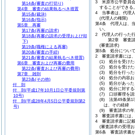
3
米原市公平委員
第14条
(審査の打切り)
することができる
第4章
審査の結果執るべき措置
4
当事者は、代理
第15条
(裁決)
(代理人の権限)
第16条
(指示)
第4条
代理人は、
第5章
再審
い。
第17条
(再審の請求)
2
代理人の行った
第18条
(再審の請求の受理および却
第2章
審査
下)
(審査請求)
第19条
(職権による再審)
第5条
処分について
第20条
(審査の手続)
2
審査請求書には
第21条
(審査の結果執るべき措置)
(1)
処分を受けた
第6章
審査および再審の費用
(2)
処分を受けた
第22条
(審査および再審の費用)
(3)
処分を行った
第7章
雑則
(4)
処分の内容お
第23条
(その他)
(5)
処分があった
付 則
(6)
処分に対する
付 則
(平成17年10月1日公平委規則第
(7)
口頭審理を請
10号)
(8)
法第49条第
付 則
(平成28年4月5日公平委規則第2
は、その経緯
号)
(9)
審査請求の年
3
審査請求書には
4
審査請求書に記
(審査請求の受理お
第6条
審査請求書