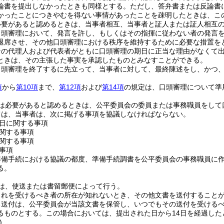
論書を提出しなかったときも同様とする。
ただし、答弁書または反論書
かったことにつきやむを得ない事情があったことを疎明したときは、こ
必要があると認めるときは、当事者相互、当事者と証人または証人相互
口頭審理において、発言を許し、もしくはその指揮に従わない者の発言
退席させ、その他口頭審理における秩序を維持するために必要な措置を
その代理人および代表者がともに口頭審理の期日に正当な理由がなくて
ときは、その主張した事実を承認したものとみなすことができる。
口頭審理を終了するに先立って、当事者に対して、最終陳述をし、かつ
項
から
第10項
まで、
第12項
および
第14項
の規定は、口頭審理について準
は必要があると認めるときは、公平委員会の委員または事務職員をして
ては、当事者は、次に掲げる事項を協議しなければならない。
日に関する事項
関する事項
関する事項
事項
準備手続における協議の都度、準備手続調書を公平委員会の事務職員に
る。
は、使送または書留郵便によって行う。
これを受けるべき者の所在が知れないとき、その他文書を送付すること
る送付は、公平委員会が当該文書を保管し、いつでもその送付を受ける
るものとする。
この場合においては、提出された日から14日を経過し
)