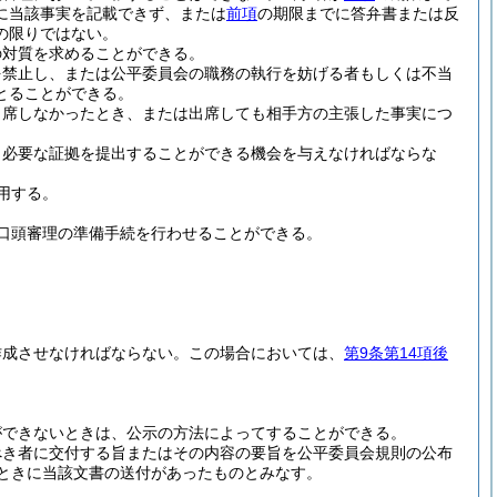
に当該事実を記載できず、または
前項
の期限までに答弁書または反
の限りではない。
の対質を求めることができる。
を禁止し、または公平委員会の職務の執行を妨げる者もしくは不当
とることができる。
出席しなかったとき、または出席しても相手方の主張した事実につ
、必要な証拠を提出することができる機会を与えなければならな
用する。
口頭審理の準備手続を行わせることができる。
作成させなければならない。
この場合においては、
第9条第14項後
ができないときは、公示の方法によってすることができる。
べき者に交付する旨またはその内容の要旨を公平委員会規則の公布
たときに当該文書の送付があったものとみなす。