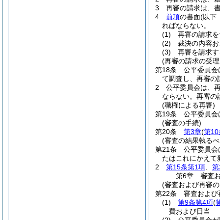
3
再審の請求は、
4
前項
の書面
(以下
ればならない。
(1)
再審の請求を
(2)
裁決の内容お
(3)
再審を請求す
(再審の請求の受理
第18条
公平委員会
て調査し、再審の
2
公平委員会は、
ならない。
再審の
(職権による再審)
第19条
公平委員会
(審査の手続)
第20条
第3章
(
第10
(審査の結果執るべ
第21条
公平委員会
たはこれにかえて
2
第15条第1項
、
第
第6章
審査
(審査および再審の
第22条
審査および
(1)
第9条第4項
(
費および日当