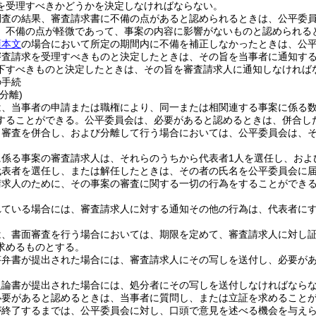
を受理すべきかどうかを決定しなければならない。
調査の結果、審査請求書に不備の点があると認められるときは、公平委
、不備の点が軽微であって、事案の内容に影響がないものと認められる
項本文
の場合において所定の期間内に不備を補正しなかったときは、公
審査請求を受理すべきものと決定したときは、その旨を当事者に通知す
下すべきものと決定したときは、その旨を審査請求人に通知しなければ
の手続
分離)
は、当事者の申請または職権により、同一または相関連する事案に係る
することができる。
公平委員会は、必要があると認めるときは、併合し
り審査を併合し、および分離して行う場合においては、公平委員会は、
に係る事案の審査請求人は、それらのうちから代表者1人を選任し、およ
代表者を選任し、または解任したときは、その者の氏名を公平委員会に
請求人のために、その事案の審査に関する一切の行為をすることができ
れている場合には、審査請求人に対する通知その他の行為は、代表者に
は、書面審査を行う場合においては、期限を定めて、審査請求人に対し
求めるものとする。
答弁書が提出された場合には、審査請求人にその写しを送付し、必要が
反論書が提出された場合には、処分者にその写しを送付しなければなら
必要があると認めるときは、当事者に質問し、または立証を求めること
が終了するまでは、公平委員会に対し、口頭で意見を述べる機会を与え