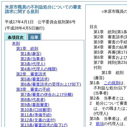
米原市職員の不利益処分についての審査
請求に関する規則
○米原市職員
平成17年4月1日 公平委員会規則第6号
目次
(平成28年4月5日施行)
第1章
総則
(第1
第2章
審査請求
(
条項目次
沿革
第3章
審査の手
本則
第4章
審査の結
第1章
総則
第5章
再審
(第1
第1条
(趣旨)
第6章
審査およ
第2条
(当事者)
第7章
雑則
(第23
第3条
(代理人)
付則
第4条
(代理人の権限)
第1章
総則
第2章
審査請求
(趣旨)
第5条
(審査請求)
第1条
この規則
は
第6条
(審査請求の受理および却下)
不利益な処分
(以
第3章
審査の手続
(当事者)
第7条
(審査の併合および分離)
第2条
当事者とは
第8条
(代表者)
2
処分について審
第9条
(書面審査)
は、その職または
第10条
(口頭審理)
(代理人)
第11条
(準備手続)
第3条
当事者は、
第12条
(文書の送付)
2
前項
の代理人は
第13条
(審査請求の取下げ)