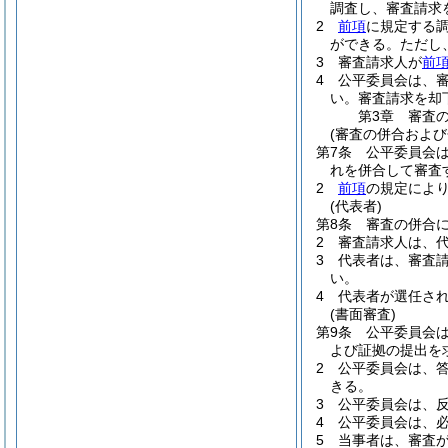
調査し、審査請求
2
前項
に規定する
ができる。
ただし
3
審査請求人が
前
4
公平委員会は、
い。
審査請求を却
第3章
審査
(審査の併合および
第7条
公平委員会
れを併合して審査
2
前項
の規定によ
(代表者)
第8条
審査の併合
2
審査請求人は、
3
代表者は、審査
い。
4
代表者が選任さ
(書面審査)
第9条
公平委員会
よび証拠の提出を
2
公平委員会は、
きる。
3
公平委員会は、
4
公平委員会は、
5
当事者は、審査