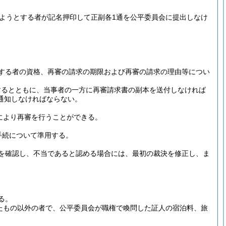
ようとする者が記名押印して正副各1通を公平委員会に提出しなけ
する者の資格、再審の請求の期限および再審の請求の理由等につい
するとともに、当事者の一方に再審請求書の副本を送付しなければ
通知しなければならない。
により再審を行うことができる。
手続について準用する。
を確認し、不当であると認める場合には、最初の裁決を修正し、ま
。
る。
たもの以外の者で、公平委員会が職権で喚問した証人の宿泊料、旅