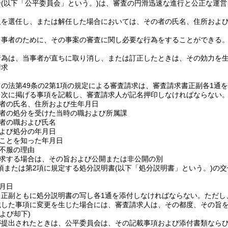
会
(以下「公平委員会」という。)
は、審査の円滑迅速な進行と公正な運営
。
人を選任し、または解任した場合においては、その者の氏名、住所およ
当事者のために、その事案の審査に関し必要な行為をすることができる
行為は、当事者が直ちに取り消し、または訂正したときは、その効力を
請求
の法第49条の2第1項の規定による審査請求は、審査請求書正副各1通
、次に掲げる事項を記載し、審査請求人が記名押印しなければならない
者の氏名、住所および生年月日
者の処分を受けた当時の職および所属課
者の職および氏名
よび処分の年月日
ことを知った年月日
不服の理由
求する場合は、その旨および公開または非公開の別
1項または第2項に規定する処分説明書
(以下「処分説明書」という。)
の交
月日
、正副ともに処分説明書の写し各1通を添付しなければならない。
ただし
載した事項に変更を生じた場合には、審査請求人は、その都度、その旨
よび却下)
が提出されたときは、公平委員会は、その記載事項および添付書類なら