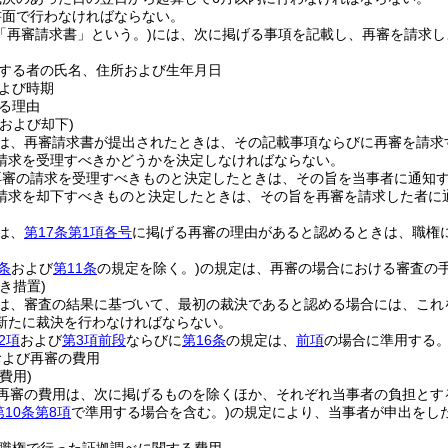
書面で行わなければならない。
「再審請求書」という。)
には、次に掲げる事項を記載し、再審を請求し
する者の氏名、住所および生年月日
よび時期
る理由
および却下)
は、再審請求書が提出されたときは、その記載事項ならびに再審を請求
請求を受理すべきかどうかを決定しなければならない。
再審の請求を受理すべきものと決定したときは、その旨を当事者に通知
請求を却下すべきものと決定したときは、その旨を再審を請求した者に
は、
第17条第1項各号
に掲げる再審の理由があると認めるときは、職権
条
および
第11条
の規定を除く。)
の規定は、再審の場合における審査の
き措置)
は、審査の結果に基づいて、最初の裁決であると認める場合には、これ
新たに裁決を行わなければならない。
2項
および
第3項前段
ならびに
第16条
の規定は、
前項
の場合に準用する
および再審の費用
費用)
再審の費用は、次に掲げるものを除くほか、それぞれ当事者の負担とす
第10条第8項
で準用する場合を含む。)
の規定により、当事者が申出をし