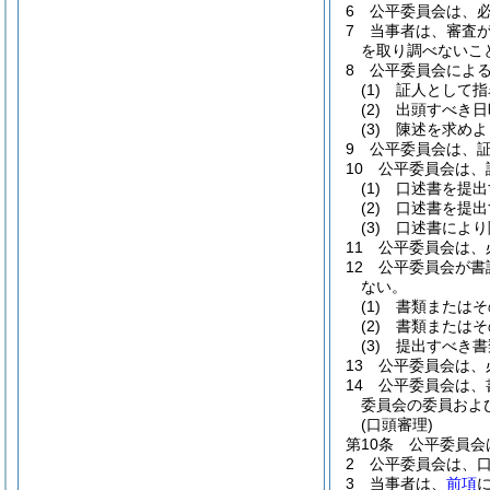
6
公平委員会は、
7
当事者は、審査
を取り調べないこ
8
公平委員会によ
(1)
証人として指
(2)
出頭すべき日
(3)
陳述を求めよ
9
公平委員会は、
10
公平委員会は、
(1)
口述書を提出
(2)
口述書を提出
(3)
口述書により
11
公平委員会は、
12
公平委員会が書
ない。
(1)
書類またはそ
(2)
書類またはそ
(3)
提出すべき書
13
公平委員会は、
14
公平委員会は、
委員会の委員およ
(口頭審理)
第10条
公平委員会
2
公平委員会は、
3
当事者は、
前項