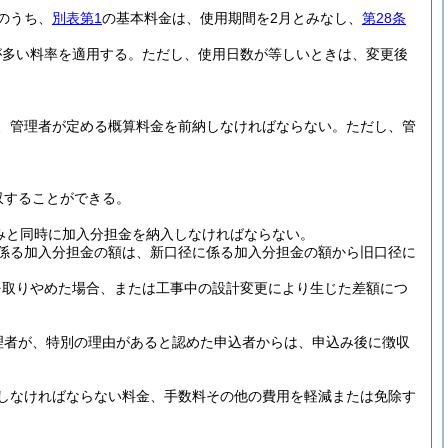
のうち、
別表第1
の基本料金は、使用期間を2月とみなし、
第28条
が多い料率を適用する。
ただし、使用日数が等しいときは、変更後
、管理者が定める概算料金を前納しなければならない。
ただし、管
収することができる。
みと同時に加入分担金を納入しなければならない。
係る加入分担金の額は、新口径に係る加入分担金の額から旧口径に
を取りやめた場合、または工事中の設計変更により生じた差額につ
理者が、特別の理由があると認めた申込者からは、申込み後に徴収
しなければならない料金、手数料その他の費用を軽減または免除す