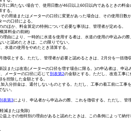
算する。
2月に満たない場合で、使用日数が46日以上60日以内であるときの料金
算する。
てその用途またはメーターの口径に変更があった場合は、その使用日数
ターの口径による。
ののほか、料金算定の特例について必要な事項は、管理者が定める。
概算料金の前納)
の理由により、一時的に水道を使用する者は、水道の使用の申込みの際
ないと認めたときは、この限りでない。
は、水道の使用をやめたとき清算する。
月徴収とする。
ただし、管理者が必要と認めるときは、2月分を一括徴
新設または改造
(メーターの口径を増す場合に限る。)
の申込者は、申込
は、メーターの口径に応じて
別表第2
の金額とする。
ただし、改造工事に
額を控除した金額とする。
た加入分担金は、還付しないものとする。
ただし、工事の着工前に工事
でない。
別表第3
により、申込者から申込みの際、これを徴収する。
ただし、管
。
軽減または免除)
公益上その他特別の理由があると認めたときは、この条例によって納付