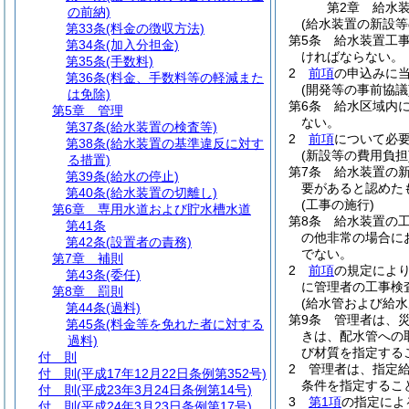
第2章
給水
の前納)
(給水装置の新設等
第33条
(料金の徴収方法)
第5条
給水装置工
第34条
(加入分担金)
ければならない。
第35条
(手数料)
2
前項
の申込みに
第36条
(料金、手数料等の軽減また
(開発等の事前協議
は免除)
第6条
給水区域内
第5章
管理
ない。
第37条
(給水装置の検査等)
2
前項
について必
第38条
(給水装置の基準違反に対す
(新設等の費用負担
る措置)
第7条
給水装置の
第39条
(給水の停止)
要があると認めた
第40条
(給水装置の切離し)
(工事の施行)
第6章
専用水道および貯水槽水道
第8条
給水装置の工
第41条
の他非常の場合に
第42条
(設置者の責務)
でない。
第7章
補則
2
前項
の規定によ
第43条
(委任)
に管理者の工事検
第8章
罰則
(給水管および給水
第44条
(過料)
第9条
管理者は、
第45条
(料金等を免れた者に対する
きは、配水管への
過料)
び材質を指定する
付 則
2
管理者は、指定
付 則
(平成17年12月22日条例第352号)
条件を指定するこ
付 則
(平成23年3月24日条例第14号)
3
第1項
の指定によ
付 則
(平成24年3月23日条例第17号)