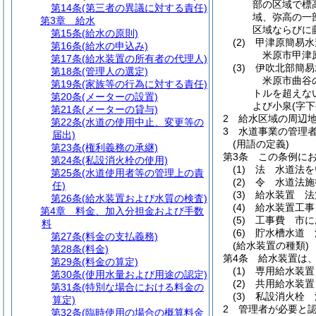
部の区域で標
第14条
(第三者の異議に対する責任)
域、弥高の一
第3章
給水
区域ならびに
第15条
(給水の原則)
(2)
甲津原簡易水
第16条
(給水の申込み)
米原市甲津
第17条
(給水装置の所有者の代理人)
(3)
伊吹北部簡易
第18条
(管理人の選定)
米原市曲谷
第19条
(家族等の行為に対する責任)
トルを超えな
第20条
(メーターの設置)
よび小泉
(字
第21条
(メーターの貸与)
2
給水区域の周辺
第22条
(水道の使用中止、変更等の
3
水道事業の管理
届出)
(用語の定義)
第23条
(権利義務の承継)
第3条
この条例に
第24条
(私設消火栓の使用)
(1)
法 水道法を
第25条
(水道使用者等の管理上の責
(2)
令 水道法施
任)
(3)
給水装置 法
第26条
(給水装置および水質の検査)
(4)
給水装置工事
第4章
料金、加入分担金および手数
(5)
工事費 市に
料
(6)
貯水槽水道 
第27条
(料金の支払義務)
(給水装置の種類)
第28条
(料金)
第4条
給水装置は、
第29条
(料金の算定)
(1)
専用給水装置
第30条
(使用水量および用途の認定)
(2)
共用給水装置
第31条
(特別な場合における料金の
(3)
私設消火栓 
算定)
2
管理者が必要と
第32条
(臨時使用の場合の概算料金