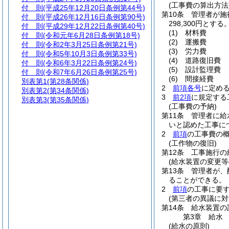
(工事費の算出方法
付 則
(平成25年12月20日条例第44号)
第10条
管理者が施
付 則
(平成26年12月16日条例第90号)
298,300円とする
付 則
(平成29年12月22日条例第40号)
(1)
材料費
付 則
(令和元年6月28日条例第18号)
(2)
運搬費
付 則
(令和2年3月25日条例第21号)
(3)
労力費
付 則
(令和5年10月3日条例第33号)
(4)
道路復旧費
付 則
(令和6年3月22日条例第24号)
(5)
設計監理費
付 則
(令和7年6月26日条例第25号)
(6)
間接経費
別表第1
(第28条関係)
2
前項各号
に定め
別表第2
(第34条関係)
3
前2項
に規定する
別表第3
(第35条関係)
(工事費の予納)
第11条
管理者に給
いと認めた工事に
2
前項
の工事費の
(工作物の復旧)
第12条
工事施行の
(給水装置の変更等
第13条
管理者が、
ることができる。
2
前項
の工事に要
(第三者の異議に対
第14条
給水装置の
第3章
給水
(給水の原則)