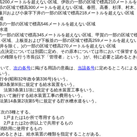
高200メートルを超えない区域、伊吹の一部の区域で標高210メートル
部の区域で標高300メートルを超えない区域、春照、高番、杉澤、村木
藤川および小泉字下井の一部の区域で標高218メートルを超えない区域
道
原の一部の区域で標高546メートルを超えない区域
水道
の一部の区域で標高345メートルを超えない区域、甲賀の一部の区域で標
い区域、上板並および下板並の一部の区域で標高259メートルを超えな
下井を除く。)
の一部の区域で標高270メートルを超えない区域
地点決定については別図に定め、その原本については市において保管す
者の権限を行う市長
(以下「管理者」という。)
が、特に必要と認めるとき
おいて、
次の各号
に掲げる用語の意義は、
当該各号
に定めるところによ
いう。
行令
(昭和32年政令第336号)
をいう。
第3条第9項に規定する給水装置をいう。
 法第3条第11項に規定する給水装置工事をいう。
おいて施行する給水装置工事の費用をいう。
法第14条第2項第5号に規定する貯水槽水道をいう。
次の3種とする。
 1戸または1か所で専用するもの
 2戸または2か所以上で共用するもの
消防用に使用するもの
認めるときは、給水装置の種類を指定することがある。