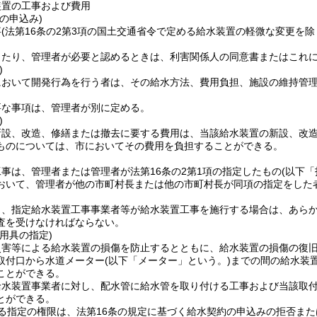
装置の工事および費用
の申込み)
事
(法第16条の2第3項の国土交通省令で定める給水装置の軽微な変更を除
当たり、管理者が必要と認めるときは、利害関係人の同意書またはこれ
)
において開発行為を行う者は、その給水方法、費用負担、施設の維持管
要な事項は、管理者が別に定める。
)
新設、改造、修繕または撤去に要する費用は、当該給水装置の新設、改
ものについては、市においてその費用を負担することができる。
事は、管理者または管理者が法第16条の2第1項の指定したもの
(以下
おいて、管理者が他の市町村長または他の市町村長が同項の指定をした
り、指定給水装置工事事業者等が給水装置工事を施行する場合は、あら
査を受けなければならない。
用具の指定)
災害等による給水装置の損傷を防止するとともに、給水装置の損傷の復
取付口から水道メーター
(以下「メーター」という。)
までの間の給水装
ことができる。
給水装置事業者に対し、配水管に給水管を取り付ける工事および当該取
とができる。
る指定の権限は、法第16条の規定に基づく給水契約の申込みの拒否ま