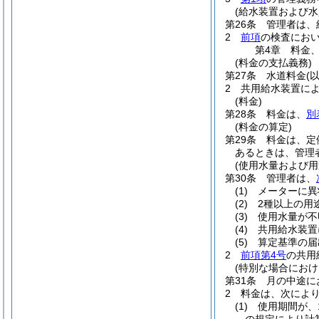
(給水装置および水
第26条
管理者は、
2
前項
の検査にお
第4章
料金
(料金の支払義務)
第27条
水道料金
(
2
共用給水装置に
(料金)
第28条
料金は、
別
(料金の算定)
第29条
料金は、定
あるときは、管理
(使用水量および用
第30条
管理者は、
(1)
メーターに異
(2)
2種以上の用
(3)
使用水量が不
(4)
共用給水装置
(5)
算定基準の届
2
前項第4号
の共用
(特別な場合におけ
第31条
月の中途に
2
料金は、次によ
(1)
使用期間が、