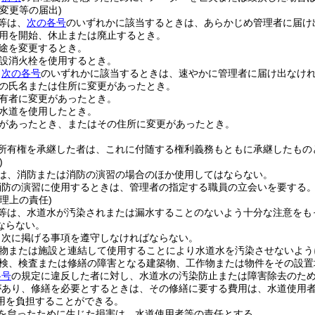
変更等の届出)
等は、
次の各号
のいずれかに該当するときは、あらかじめ管理者に届け
用を開始、休止または廃止するとき。
途を変更するとき。
設消火栓を使用するとき。
、
次の各号
のいずれかに該当するときは、速やかに管理者に届け出なけ
の氏名または住所に変更があったとき。
有者に変更があったとき。
水道を使用したとき。
があったとき、またはその住所に変更があったとき。
所有権を承継した者は、これに付随する権利義務もともに承継したもの
)
は、消防または消防の演習の場合のほか使用してはならない。
消防の演習に使用するときは、管理者の指定する職員の立会いを要する
理上の責任)
等は、水道水が汚染されまたは漏水することのないよう十分な注意をも
ならない。
、次に掲げる事項を遵守しなければならない。
物または施設と連結して使用することにより水道水を汚染させないよう
検、検査または修繕の障害となる建築物、工作物または物件をその設置
各号
の規定に違反した者に対し、水道水の汚染防止または障害除去のた
があり、修繕を必要とするときは、その修繕に要する費用は、水道使用
用を負担することができる。
を怠ったために生じた損害は、水道使用者等の責任とする。