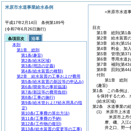
米原市水道事業給水条例
○米原市水道
平成17年2月14日 条例第189号
目次
(令和7年6月26日施行)
第1章
総則
(第1
第2章
給水装置
条項目次
沿革
第3章
給水
(第1
本則
第4章
料金、加
第1章
総則
第5章
管理
(第3
第1条
(趣旨)
第6章
専用水道
第2条
(給水区域)
第7章
補則
(第43
第3条
(用語の定義)
第8章
罰則
(第4
第4条
(給水装置の種類)
付則
第2章
給水装置の工事および費用
第1章
総則
第5条
(給水装置の新設等の申込み)
(趣旨)
第6条
(開発等の事前協議)
第1条
この条例は
第7条
(新設等の費用負担)
を保持するため、
第8条
(工事の施行)
(給水区域)
第9条
(給水管および給水用具の指
第2条
水道事業の
定)
(1)
米原市上水道
第10条
(工事費の算出方法)
米原市上丹
第11条
(工事費の予納)
摩、磯、入江
第12条
(工作物の復旧)
井之口、野一
第13条
(給水装置の変更等の工事)