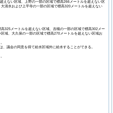
を超えない区域、上野の一部の区域で標高266メートルを超えない区
、大清水および上平寺の一部の区域で標高320メートルを超えない
高325メートルを超えない区域、吉槻の一部の区域で標高302メー
い区域、大久保の一部の区域で標高270メートルを超えない区域お
る。
は、議会の同意を得て給水区域外に給水することができる。
る。