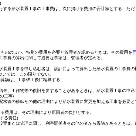
)
行する給水装置工事の工事費は、次に掲げる費用の合計額とする。
ただ
。
るもののほか、特別の費用を必要と管理者が認めるときは、その費用を
工事費の算出に関して必要な事項は、管理者が定める。
水装置工事を申し込む者は、設計によって算出した給水装置の工事費の
ついては、この限りでない。
概算額は、工事竣工後に精算する。
結果、工作物等の復旧を要することがあるときは、給水装置工事の申込
の工事)
配水管の移転その他の理由により給水装置に変更を加える工事を必要と
する費用は、その理由により原因者の負担とする。
する責任)
設置または管理に関し、利害関係者その他の者から異議があるときは、