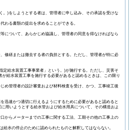
く。)
をしようとする者は、管理者に申し込み、その承認を受けな
に代わる書類の提出を求めることができる。
理等について、あらかじめ協議し、管理者の同意を得なければなら
造、修繕または撤去する者の負担とする。
ただし、管理者が特に必
「指定給水装置工事事業者」という。)
が施行する。
ただし、災害そ
者が給水装置工事を施行する必要があると認めるときは、この限り
かじめ管理者の設計審査および材料検査を受け、かつ、工事竣工後
旧を迅速かつ適切に行えるようにするために必要があると認めると
置に用いようとする給水管および給水用具について、その構造およ
付口からメーターまでの工事に関する工法、工期その他の工事上の
たは給水の停止のために認められたものと解釈してはならない。