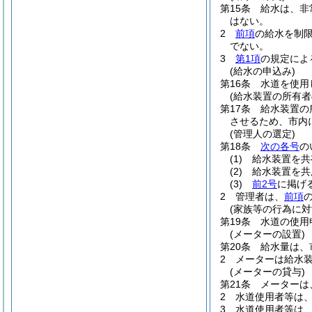
第15条
給水は、非
はない。
2
前項
の給水を制
でない。
3
第1項
の規定によ
(給水の申込み)
第16条
水道を使用
(給水装置の所有者
第17条
給水装置の
させるため、市内
(管理人の選定)
第18条
次の各号
の
(1)
給水装置を共
(2)
給水装置を共
(3)
前2号
に掲げ
2
管理者は、
前項
(家族等の行為に対
第19条
水道の使用
(メーターの設置)
第20条
給水量は、
2
メーターは給水
(メーターの貸与)
第21条
メーターは
2
水道使用者等は
3
水道使用者等は