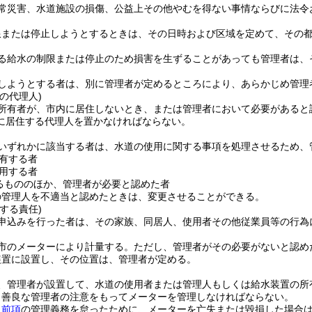
常災害、水道施設の損傷、公益上その他やむを得ない事情ならびに法令
限または停止しようとするときは、その日時および区域を定めて、その
る給水の制限または停止のため損害を生ずることがあっても管理者は、
しようとする者は、別に管理者が定めるところにより、あらかじめ管理
の代理人)
所有者が、市内に居住しないとき、または管理者において必要があると
に居住する代理人を置かなければならない。
いずれかに該当する者は、水道の使用に関する事項を処理させるため、
有する者
用する者
るもののほか、管理者が必要と認めた者
の管理人を不適当と認めたときは、変更させることができる。
する責任)
申込みを行った者は、その家族、同居人、使用者その他従業員等の行為
市のメーターにより計量する。
ただし、管理者がその必要がないと認め
装置に設置し、その位置は、管理者が定める。
、管理者が設置して、水道の使用者または管理人もしくは給水装置の所
、善良な管理者の注意をもってメーターを管理しなければならない。
、
前項
の管理義務を怠ったために、メーターを亡失または毀損した場合