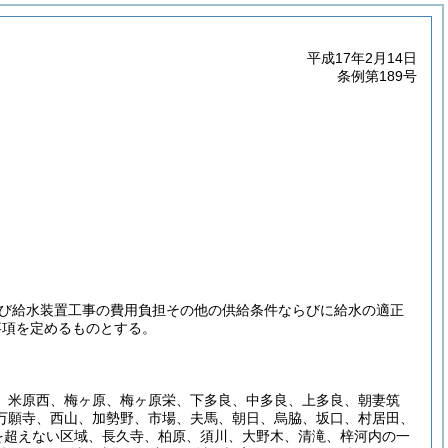
平成17年2月14日
条例第189号
び給水装置工事の費用負担その他の供給条件ならびに給水の適正
事項を定めるものとする。
、米原西、梅ヶ原、梅ヶ原栄、下多良、中多良、上多良、朝妻筑
万願寺、西山、加勢野、市場、夫馬、朝日、烏脇、坂口、村居田、
を超えない区域、長久寺、柏原、須川、大野木、清滝、梓河内の一