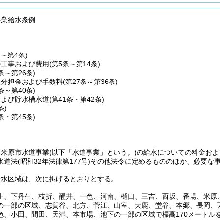
事業給水条例
条～第4条)
の工事および費用
(第5条～第14条)
5条～第26条)
入分担金および手数料
(第27条～第36条)
7条～第40条)
および貯水槽水道
(第41条・第42条)
条)
4条・第45条)
、米原市水道事業
(以下「水道事業」という。)
の給水についての料金およ
水道法
(昭和32年法律第177号)
その他法令に定めるもののほか、必要な
給水区域は、次に掲げるとおりとする。
生、下丹生、枝折、醒井、一色、河南、樋口、三吉、西坂、番場、米原
の一部の区域、志賀谷、北方、菅江、山室、大鹿、堂谷、本郷、長岡、
色、小田、間田、天満、本市場、池下の一部の区域で標高170メートル