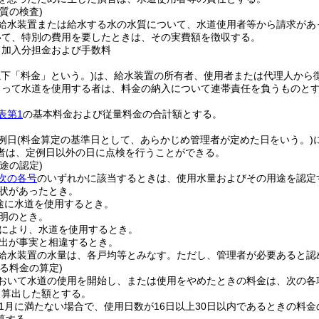
質の検査)
給水装置または給水する水の水質について、水道使用者等から請求があ
いて、特別の費用を要したときは、その実費額を徴収する。
、加入分担金および手数料
以下「料金」という。)
は、給水装置の所有者、使用者または代理人から
よって水道を使用する者は、料金の納入について連帯責任を負うものと
表第1
の基本料金および従量料金の合計額とする。
例日
(料金算定の基準日として、あらかじめ管理者が定めた日をいう。)
者は、定例日以外の日に点検を行うことができる。
途の認定)
次の各号
のいずれかに該当するときは、使用水量およびその用途を認定
状があったとき。
途に水道を使用するとき。
明のとき。
により、水道を使用するとき。
出が事実と相違するとき。
給水装置の水量は、各戸均等とみなす。
ただし、管理者が必要あると認
る料金の算定)
おいて水道の使用を開始し、または使用をやめたときの料金は、次の各
り算出した額とする。
1月に満たない場合で、使用日数が16日以上30日以内であるときの料金