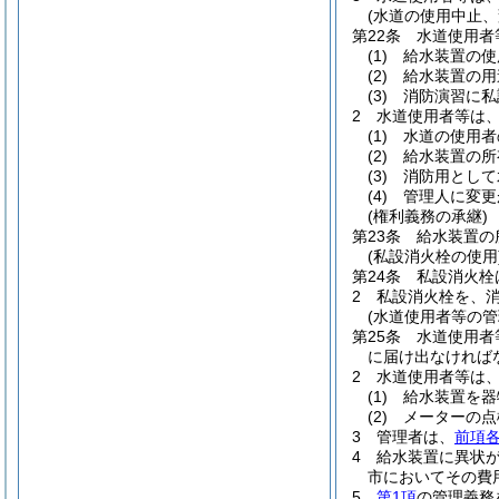
(水道の使用中止、
第22条
水道使用者
(1)
給水装置の使
(2)
給水装置の用
(3)
消防演習に私
2
水道使用者等は
(1)
水道の使用者
(2)
給水装置の所
(3)
消防用として
(4)
管理人に変更
(権利義務の承継)
第23条
給水装置の
(私設消火栓の使用
第24条
私設消火栓
2
私設消火栓を、
(水道使用者等の管
第25条
水道使用者
に届け出なければ
2
水道使用者等は
(1)
給水装置を器
(2)
メーターの点
3
管理者は、
前項
4
給水装置に異状
市においてその費
5
第1項
の管理義務