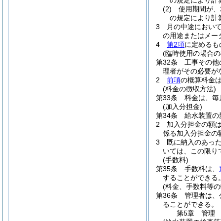
の規定により計
(2)
使用期間が、
の規定により計
3
月の中途におい
の用途またはメー
4
第2項
に定めるも
(臨時使用の場合の
第32条
工事その他
理者がその必要が
2
前項
の概算料金
(料金の徴収方法)
第33条
料金は、毎
(加入分担金)
第34条
給水装置の
2
加入分担金の額
係る加入分担金の
3
既に納入のあっ
いては、この限り
(手数料)
第35条
手数料は、
することができる
(料金、手数料等の
第36条
管理者は、
ることができる。
第5章
管理