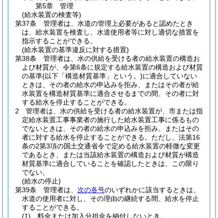
第5章
管理
(給水装置の検査等)
第37条
管理者は、水道の管理上必要があると認めたとき
は、給水装置を検査し、水道使用者等に対し適切な措置を
指示することができる。
(給水装置の基準違反に対する措置)
第38条
管理者は、水の供給を受ける者の給水装置の構造お
よび材質が、令第6条に規定する給水装置の構造および材質
の基準
(以下「構造材質基準」という。)
に適合していない
ときは、その者の給水の申込みを拒み、またはその者が給
水装置を構造材質基準に適合させるまでの間、その者に対
する給水を停止することができる。
2
管理者は、水の供給を受ける者の給水装置が、市または指
定給水装置工事事業者の施行した給水装置工事に係るもの
でないときは、その者の給水の申込みを拒み、またはその
者に対する給水を停止することができる。
ただし、法第16
条の2第3項の国土交通省令で定める給水装置の軽微な変更
であるとき、または当該給水装置の構造および材質が構造
材質基準に適合していることを確認したときは、この限り
でない。
(給水の停止)
第39条
管理者は、
次の各号
のいずれかに該当するときは、
水道の使用者に対し、その理由の継続する間、給水を停止
することができる。
(1)
料金または加入分担金を納付しないとき。