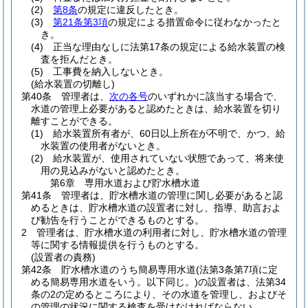
(2)
第8条
の規定に違反したとき。
(3)
第21条第3項
の規定による措置命令に従わなかったと
き。
(4)
正当な理由なしに法第17条の規定による給水装置の検
査を拒んだとき。
(5)
工事費を納入しないとき。
(給水装置の切離し)
第40条
管理者は、
次の各号
のいずれかに該当する場合で、
水道の管理上必要があると認めたときは、給水装置を切り
離すことができる。
(1)
給水装置所有者が、60日以上所在が不明で、かつ、給
水装置の使用者がないとき。
(2)
給水装置が、使用されていない状態であって、将来使
用の見込みがないと認めたとき。
第6章
専用水道および貯水槽水道
第41条
管理者は、貯水槽水道の管理に関し必要があると認
めるときは、貯水槽水道の設置者に対し、指導、助言およ
び勧告を行うことができるものとする。
2
管理者は、貯水槽水道の利用者に対し、貯水槽水道の管理
等に関する情報提供を行うものとする。
(設置者の責務)
第42条
貯水槽水道のうち簡易専用水道
(法第3条第7項に定
める簡易専用水道をいう。以下同じ。)
の設置者は、法第34
条の2の定めるところにより、その水道を管理し、およびそ
の管理の状況に関する検査を受けなければならない。