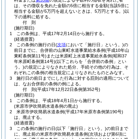
料金または
第35条
の規定による手数料の徴収を免れた者
は、その徴収を免れた金額の5倍に相当する金額
(当該5倍に
相当する金額が5万円を超えないときは、5万円とする。)
以
下の過料に処する。
付
則
(施行期日)
1
この条例は、平成17年2月14日から施行する。
(経過措置)
2
この条例の施行の日
(
次項
において「施行日」という。)
の
前日までに、合併前の山東町水道事業給水条例
(平成10年山
東町条例第11号)
または米原町上水道事業給水条例
(昭和37
年米原町条例第14号)
(以下これらを「合併前の条例」とい
う。)
の規定によりなされた処分、手続その他の行為は、そ
れぞれこの条例の相当規定によりなされたものとみなす。
3
施行日の前日までにした行為に対する罰則の適用について
は、なお合併前の条例の例による。
付
則
(平成17年12月22日
条例第352号)
(施行期日)
1
この条例は、平成18年4月1日から施行する。
(米原市伊吹簡易水道条例の廃止)
2
米原市伊吹簡易水道条例
(平成17年米原市条例第190号)
は、廃止する。
(経過措置)
3
この条例の施行の日
(以下「施行日」という。)
の前日まで
に、廃止前の米原市伊吹簡易水道条例
(次項および第6項に