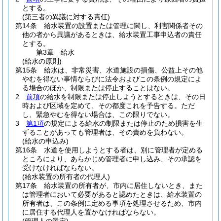
とする。
(第三者の異議に対する責任)
第14条
給水装置の設置または管理に関し、利害関係者その
他の者から異議があるときは、給水装置工事申込者の責任
とする。
第3章
給水
(給水の原則)
第15条
給水は、非常災害、水道施設の損傷、公益上その他
やむを得ない事情ならびに法令およびこの条例の規定によ
る場合のほか、制限または停止することはない。
2
前項
の給水を制限または停止しようとするときは、その日
時および区域を定めて、その都度これを予告する。
ただ
し、緊急やむを得ない場合は、この限りでない。
3
第1項
の規定による給水の制限または停止のため損害を生
ずることがあっても管理者は、その責めを負わない。
(給水の申込み)
第16条
水道を使用しようとする者は、別に管理者が定める
ところにより、あらかじめ管理者に申し込み、その承認を
受けなければならない。
(給水装置の所有者の代理人)
第17条
給水装置の所有者が、市内に居住しないとき、また
は管理者において必要があると認めたときは、給水装置の
所有者は、この条例に定める事項を処理させるため、市内
に居住する代理人を置かなければならない。