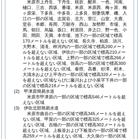
米原市上丹生、下丹生、枝折、醒井、一色、河南、
樋口、三吉、西坂、番場、米原、米原西、梅ヶ原、梅
ヶ原栄、下多良、中多良、上多良、朝妻筑摩、磯、入
江の一部の区域、志賀谷、北方、菅江、山室、大鹿、
堂谷、本郷、長岡、万願寺、西山、加勢野、市場、夫
馬、朝日、烏脇、坂口、村居田、井之口、野一色、小
田、間田、天満、本市場、池下の一部の区域で標高
170メートルを超えない区域、長久寺、柏原、須川、
大野木、清滝、梓河内の一部の区域で標高200メート
ルを超えない区域、伊吹の一部の区域で標高210メー
トルを超えない区域、上野の一部の区域で標高266メ
ートルを超えない区域、弥高の一部の区域で標高300
メートルを超えない区域、春照、高番、杉澤、村木、
大清水および上平寺の一部の区域で標高320メートル
を超えない区域ならびに藤川および小泉字下井の一部
の区域で標高218メートルを超えない区域
(2)
甲津原簡易水道
米原市甲津原の一部の区域で標高546メートルを超
えない区域
(3)
伊吹北部簡易水道
米原市曲谷の一部の区域で標高345メートルを超え
ない区域、甲賀の一部の区域で標高325メートルを超
えない区域、吉槻の一部の区域で標高302メートルを
超えない区域、上板並および下板並の一部の区域で標
高259メートルを超えない区域、大久保の一部の区域