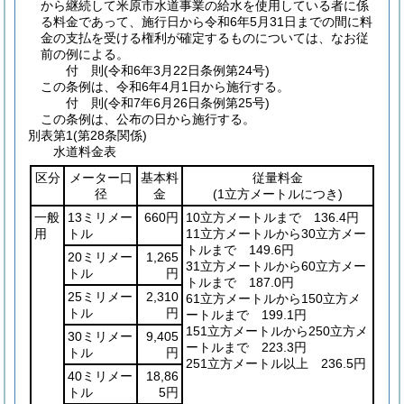
から継続して米原市水道事業の給水を使用している者に係
る料金であって、施行日から令和6年5月31日までの間に料
金の支払を受ける権利が確定するものについては、なお従
前の例による。
付
則
(令和6年3月22日
条例第24号)
この条例は、令和6年4月1日から施行する。
付
則
(令和7年6月26日
条例第25号)
この条例は、公布の日から施行する。
別表第1
(第28条関係)
水道料金表
区分
メーター口
基本料
従量料金
径
金
(1立方メートルにつき)
一般
13ミリメー
660円
10立方メートルまで 136.4円
用
トル
11立方メートルから30立方メー
トルまで 149.6円
20ミリメー
1,265
31立方メートルから60立方メー
トル
円
トルまで 187.0円
25ミリメー
2,310
61立方メートルから150立方メ
トル
円
ートルまで 199.1円
151立方メートルから250立方メ
30ミリメー
9,405
ートルまで 223.3円
トル
円
251立方メートル以上 236.5円
40ミリメー
18,86
トル
5円