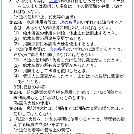
3
水道使用者等は、
前項
の管理義務を怠ったために、メータ
ーを亡失または毀損した場合は、その損害額を弁償しなけ
ればならない。
(水道の使用中止、変更等の届出)
第22条
水道使用者等は、
次の各号
のいずれかに該当すると
きは、あらかじめ管理者に届け出なければならない。
(1)
給水装置の使用を開始、休止または廃止するとき。
(2)
給水装置の用途を変更するとき。
(3)
消防演習に私設消火栓を使用するとき。
2
水道使用者等は、
次の各号
のいずれかに該当するときは、
速やかに管理者に届け出なければならない。
(1)
水道の使用者の氏名または住所に変更があったとき。
(2)
給水装置の所有者に変更があったとき。
(3)
消防用として水道を使用したとき。
(4)
管理人に変更があったとき、またはその住所に変更が
あったとき。
(権利義務の承継)
第23条
給水装置の所有権を承継した者は、これに付随する
権利義務もともに承継したものとする。
(私設消火栓の使用)
第24条
私設消火栓は、消防または消防の演習の場合のほか
使用してはならない。
2
私設消火栓を、消防の演習に使用するときは、管理者の指
定する職員の立会いを要する。
(水道使用者等の管理上の責任)