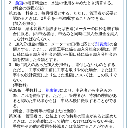
2
前項
の概算料金は、水道の使用をやめたとき清算する。
(料金の徴収方法)
第33条
料金は、毎月徴収とする。
ただし、管理者が必要と
認めるときは、2月分を一括徴収することができる。
(加入分担金)
第34条
給水装置の新設または改造
(メーターの口径を増す場
合に限る。)
の申込者は、申込みと同時に加入分担金を納入
しなければならない。
2
加入分担金の額は、メーターの口径に応じて
別表第2
の金
額とする。
ただし、改造工事に係る加入分担金の額は、新
口径に係る加入分担金の額から旧口径に係る加入分担金の
額を控除した金額とする。
3
既に納入のあった加入分担金は、還付しないものとする。
ただし、工事の着工前に工事を取りやめた場合、または工
事中の設計変更により生じた差額については、この限りで
ない。
(手数料)
第35条
手数料は、
別表第3
により、申込者から申込みの
際、これを徴収する。
ただし、管理者が、特別の理由があ
ると認めた申込者からは、申込み後に徴収することができ
る。
(料金、手数料等の軽減または免除)
第36条
管理者は、公益上その他特別の理由があると認めた
ときは、この条例によって納付しなければならない料金、
手数料その他の費用を軽減または免除することができる。