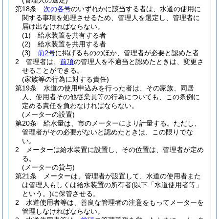
(管理人の選定)
第18条
次の各号
のいずれかに該当する者は、水道の使用に
関する事項を処理させるため、管理人を選定し、管理者に
届け出なければならない。
(1)
給水装置を共有する者
(2)
給水装置を共用する者
(3)
前2号
に掲げるもののほか、管理者が必要と認めた者
2
管理者は、
前項
の管理人を不適当と認めたときは、変更さ
せることができる。
(家族等の行為に対する責任)
第19条
水道の使用申込みを行った者は、その家族、同居
人、使用者その他従業員等の行為についても、この条例に
定める責任を負わなければならない。
(メーターの設置)
第20条
給水量は、市のメーターにより計量する。
ただし、
管理者がその必要がないと認めたときは、この限りでな
い。
2
メーターは給水装置に設置し、その位置は、管理者が定め
る。
(メーターの貸与)
第21条
メーターは、管理者が設置して、水道の使用者また
は管理人もしくは給水装置の所有者
(以下「水道使用者等」
という。)
に保管させる。
2
水道使用者等は、善良な管理者の注意をもってメーターを
管理しなければならない。