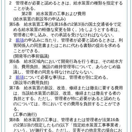
2
管理者が必要と認めるときは、給水装置の種類を指定する
ことがある。
第2章
給水装置の工事および費用
(給水装置の新設等の申込み)
第5条
給水装置工事
(法第16条の2第3項の国土交通省令で定
める給水装置の軽微な変更を除く。)
をしようとする者は、
管理者に申し込み、その承認を受けなければならない。
2
前項
の申込みに当たり、管理者が必要と認めるときは、利
害関係人の同意書またはこれに代わる書類の提出を求める
ことができる。
(開発等の事前協議)
第6条
給水区域内において開発行為を行う者は、その給水方
法、費用負担、施設の維持管理等について、あらかじめ協
議し、管理者の同意を得なければならない。
2
前項
について必要な事項は、管理者が別に定める。
(新設等の費用負担)
第7条
給水装置の新設、改造、修繕または撤去に要する費用
は、当該給水装置の新設、改造、修繕または撤去する者の
負担とする。
ただし、管理者が特に必要があると認めたも
のについては、市においてその費用を負担することができ
る。
(工事の施行)
第8条
給水装置の工事は、管理者または管理者が法第16条
の2第1項の指定したもの
(以下「指定給水装置工事事業者」
という。)
が施行する。
ただし、災害その他非常の場合にお