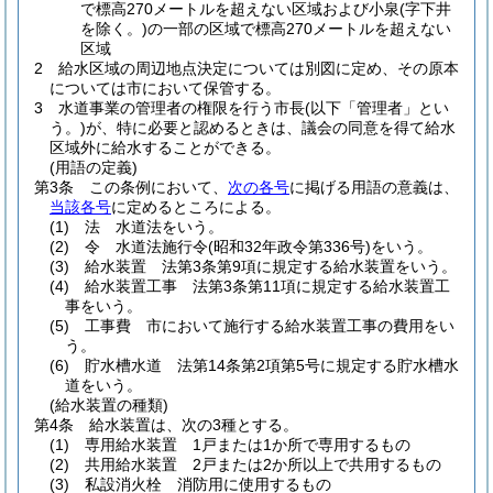
で標高270メートルを超えない区域および小泉
(字下井
を除く。)
の一部の区域で標高270メートルを超えない
区域
2
給水区域の周辺地点決定については別図に定め、その原本
については市において保管する。
3
水道事業の管理者の権限を行う市長
(以下「管理者」とい
う。)
が、特に必要と認めるときは、議会の同意を得て給水
区域外に給水することができる。
(用語の定義)
第3条
この条例において、
次の各号
に掲げる用語の意義は、
当該各号
に定めるところによる。
(1)
法 水道法をいう。
(2)
令 水道法施行令
(昭和32年政令第336号)
をいう。
(3)
給水装置 法第3条第9項に規定する給水装置をいう。
(4)
給水装置工事 法第3条第11項に規定する給水装置工
事をいう。
(5)
工事費 市において施行する給水装置工事の費用をい
う。
(6)
貯水槽水道 法第14条第2項第5号に規定する貯水槽水
道をいう。
(給水装置の種類)
第4条
給水装置は、次の3種とする。
(1)
専用給水装置 1戸または1か所で専用するもの
(2)
共用給水装置 2戸または2か所以上で共用するもの
(3)
私設消火栓 消防用に使用するもの