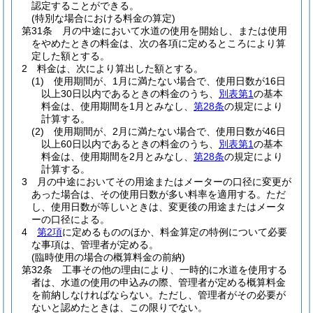
認定することができる。
(特別な場合における料金の算定)
第31条
月の中途において水道の使用を開始し、または使用
をやめたときの料金は、次の各項に定めるところにより算
定した額とする。
2
料金は、次により算出した額とする。
(1)
使用期間が、1月に満たない場合で、使用日数が16日
以上30日以内であるときの料金のうち、
別表第1
の基本
料金は、使用期間を1月とみなし、
第28条
の規定により
計算する。
(2)
使用期間が、2月に満たない場合で、使用日数が46日
以上60日以内であるときの料金のうち、
別表第1
の基本
料金は、使用期間を2月とみなし、
第28条
の規定により
計算する。
3
月の中途においてその用途またはメーターの口径に変更が
あった場合は、その使用日数が多い料率を適用する。
ただ
し、使用日数が等しいときは、変更後の用途またはメータ
ーの口径による。
4
第2項
に定めるもののほか、料金算定の特例について必要
な事項は、管理者が定める。
(臨時使用の場合の概算料金の前納)
第32条
工事その他の理由により、一時的に水道を使用する
者は、水道の使用の申込みの際、管理者が定める概算料金
を前納しなければならない。
ただし、管理者がその必要が
ないと認めたときは、この限りでない。