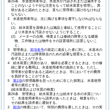
第25条
水道使用者等は、水道水が汚染されまたは漏水する
ことのないよう十分な注意をもって給水装置を管理し、異
状があると認めたときは、直ちに管理者に届け出なければ
ならない。
2
水道使用者等は、次に掲げる事項を遵守しなければならな
い。
(1)
給水装置を器物または施設と連結して使用することに
より水道水を汚染させないようにすること。
(2)
メーターの点検、検査または修繕の障害となる建築
物、工作物または物件をその設置場所に設置しないこ
と。
3
管理者は、
前項各号
の規定に違反した者に対し、水道水の
汚染防止または障害除去のための必要な措置をとることを
命ずることができる。
4
給水装置に異状があり、修繕を必要とするときは、その修
繕に要する費用は、水道使用者等の負担とする。
ただし、
管理者が必要があると認めたときは、市においてその費用
を負担することができる。
5
第1項
の管理義務を怠ったために生じた損害は、水道使用
者等の責任とする。
(給水装置および水質の検査)
第26条
管理者は、給水装置または給水する水の水質につい
て、水道使用者等から請求があったときは、検査を行い、
その結果を請求者に通知する。
2
前項
の検査において、特別の費用を要したときは、その実