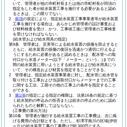
いて、管理者が他の市町村長または他の市町村長が同項の
指定をした者が給水装置工事を施行する必要があると認め
るときは、この限りでない。
2
前項
の規定により、指定給水装置工事事業者等が給水装置
工事を施行する場合は、あらかじめ管理者の設計審査およ
び材料検査を受け、かつ、工事竣工後に管理者の工事検査
を受けなければならない。
(給水管および給水用具の指定)
第9条
管理者は、災害等による給水装置の損傷を防止すると
ともに、給水装置の損傷の復旧を迅速かつ適切に行えるよ
うにするために必要があると認めるときは、配水管への取
付口から水道メーター
(以下「メーター」という。)
までの
間の給水装置に用いようとする給水管および給水用具につ
いて、その構造および材質を指定することができる。
2
管理者は、指定給水装置事業者に対し、配水管に給水管を
取り付ける工事および当該取付口からメーターまでの工事
に関する工法、工期その他の工事上の条件を指定すること
ができる。
3
第1項
の指定による指定の権限は、法第16条の規定に基づ
く給水契約の申込みの拒否または給水の停止のために認め
られたものと解釈してはならない。
(工事費の算出方法)
第10条
管理者が施行する給水装置工事の工事費は、次に掲
げる費用の合計額とする。
ただし、杉澤字南川の区域
(伊吹
ヶ丘)
の給水装置工事の工事費は298,300円とする。