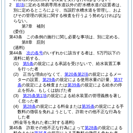
2
前項
に定める簡易専用水道以外の貯水槽水道の設置者は、
別に定めるところにより、当該貯水槽水道を管理し、およ
びその管理の状況に関する検査を行うよう努めなければな
らない。
第7章
補則
(委任)
第43条
この条例の施行に関し必要な事項は、別に定める。
第8章
罰則
(過料)
第44条
次の各号
のいずれかに該当する者は、5万円以下の
過料に処する。
(1)
第5条
の規定による承認を受けないで、給水装置工事
を行った者
(2)
正当な理由がなくて、
第20条第2項
の規定によるメー
ターの設置、
第29条
の規定による使用水量の計量、
第37
条
の規定による検査または
第39条
の規定による給水の停
止を拒み、もしくは妨げた者
(3)
第25条第1項
の規定による給水装置の管理義務を著し
く怠った者
(4)
第28条
の規定による料金または
第35条
の規定による手
数料の徴収を免れようとして、詐欺その他不正な行為を
した者
(料金等を免れた者に対する過料)
第45条
詐欺その他不正な行為によって
第28条
の規定による