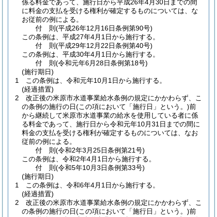
係る料金であって、施行日から平成26年4月30日までの間
に料金の支払を受ける権利が確定するものについては、な
お従前の例による。
付
則
(平成26年12月16日
条例第90号)
この条例は、平成27年4月1日から施行する。
付
則
(平成29年12月22日
条例第40号)
この条例は、平成30年4月1日から施行する。
付
則
(令和元年6月28日
条例第18号)
(施行期日)
1
この条例は、令和元年10月1日から施行する。
(経過措置)
2
改正後の米原市水道事業給水条例の規定にかかわらず、こ
の条例の施行の日
(この項において「施行日」という。)
前
から継続して米原市水道事業の給水を使用している者に係
る料金であって、施行日から令和元年10月31日までの間に
料金の支払を受ける権利が確定するものについては、なお
従前の例による。
付
則
(令和2年3月25日
条例第21号)
この条例は、令和2年4月1日から施行する。
付
則
(令和5年10月3日
条例第33号)
(施行期日)
1
この条例は、令和6年4月1日から施行する。
(経過措置)
2
改正後の米原市水道事業給水条例の規定にかかわらず、こ
の条例の施行の日
(この項において「施行日」という。)
前