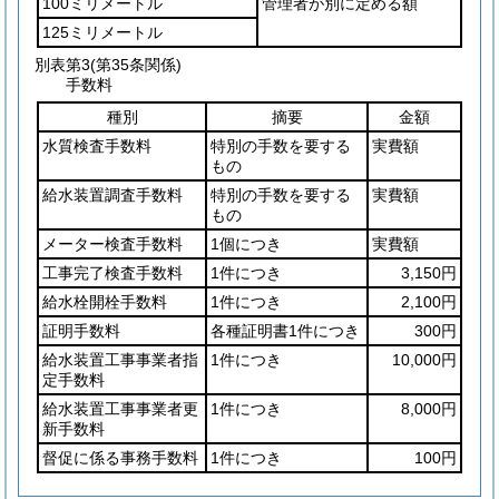
100ミリメートル
管理者が別に定める額
125ミリメートル
別表第3
(第35条関係)
手数料
種別
摘要
金額
水質検査手数料
特別の手数を要する
実費額
もの
給水装置調査手数料
特別の手数を要する
実費額
もの
メーター検査手数料
1個につき
実費額
工事完了検査手数料
1件につき
3,150円
給水栓開栓手数料
1件につき
2,100円
証明手数料
各種証明書1件につき
300円
給水装置工事事業者指
1件につき
10,000円
定手数料
給水装置工事事業者更
1件につき
8,000円
新手数料
督促に係る事務手数料
1件につき
100円