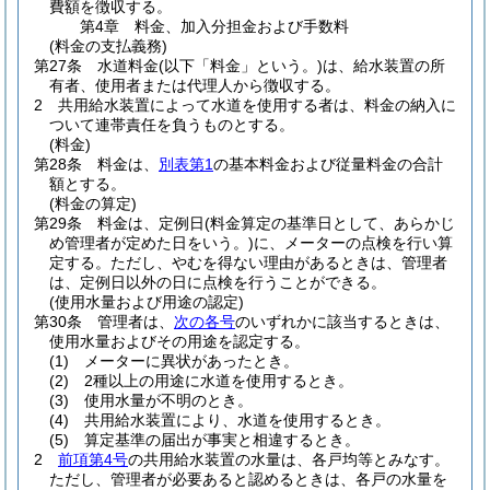
費額を徴収する。
第4章
料金、加入分担金および手数料
(料金の支払義務)
第27条
水道料金
(以下「料金」という。)
は、給水装置の所
有者、使用者または代理人から徴収する。
2
共用給水装置によって水道を使用する者は、料金の納入に
ついて連帯責任を負うものとする。
(料金)
第28条
料金は、
別表第1
の基本料金および従量料金の合計
額とする。
(料金の算定)
第29条
料金は、定例日
(料金算定の基準日として、あらかじ
め管理者が定めた日をいう。)
に、メーターの点検を行い算
定する。
ただし、やむを得ない理由があるときは、管理者
は、定例日以外の日に点検を行うことができる。
(使用水量および用途の認定)
第30条
管理者は、
次の各号
のいずれかに該当するときは、
使用水量およびその用途を認定する。
(1)
メーターに異状があったとき。
(2)
2種以上の用途に水道を使用するとき。
(3)
使用水量が不明のとき。
(4)
共用給水装置により、水道を使用するとき。
(5)
算定基準の届出が事実と相違するとき。
2
前項第4号
の共用給水装置の水量は、各戸均等とみなす。
ただし、管理者が必要あると認めるときは、各戸の水量を