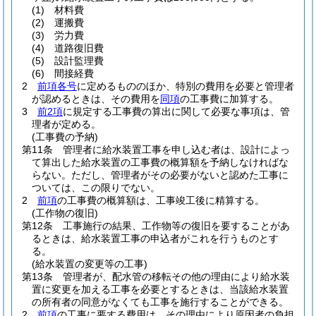
(1)
材料費
(2)
運搬費
(3)
労力費
(4)
道路復旧費
(5)
設計監理費
(6)
間接経費
2
前項各号
に定めるもののほか、特別の費用を必要と管理者
が認めるときは、その費用を
同項
の工事費に加算する。
3
前2項
に規定する工事費の算出に関して必要な事項は、管
理者が定める。
(工事費の予納)
第11条
管理者に給水装置工事を申し込む者は、設計によっ
て算出した給水装置の工事費の概算額を予納しなければな
らない。
ただし、管理者がその必要がないと認めた工事に
ついては、この限りでない。
2
前項
の工事費の概算額は、工事竣工後に精算する。
(工作物の復旧)
第12条
工事施行の結果、工作物等の復旧を要することがあ
るときは、給水装置工事の申込者がこれを行うものとす
る。
(給水装置の変更等の工事)
第13条
管理者が、配水管の移転その他の理由により給水装
置に変更を加える工事を必要とするときは、当該給水装置
の所有者の同意がなくても工事を施行することができる。
2
前項
の工事に要する費用は、その理由により原因者の負担