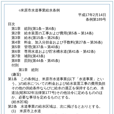
○米原市水道事業給水条例
平成17年2月14日
条例第189号
目次
第1章
総則
(第1条～第4条)
第2章
給水装置の工事および費用
(第5条～第14条)
第3章
給水
(第15条～第26条)
第4章
料金、加入分担金および手数料
(第27条～第36条)
第5章
管理
(第37条～第40条)
第6章
専用水道および貯水槽水道
(第41条・第42条)
第7章
補則
(第43条)
第8章
罰則
(第44条・第45条)
付則
第1章
総則
(趣旨)
第1条
この条例は、米原市水道事業
(以下「水道事業」とい
う。)
の給水についての料金および給水装置工事の費用負担
その他の供給条件ならびに給水の適正を保持するため、水
道法
(昭和32年法律第177号)
その他法令に定めるもののほ
か、必要な事項を定めるものとする。
(給水区域)
第2条
水道事業の給水区域は、次に掲げるとおりとする。
(1)
米原市上水道