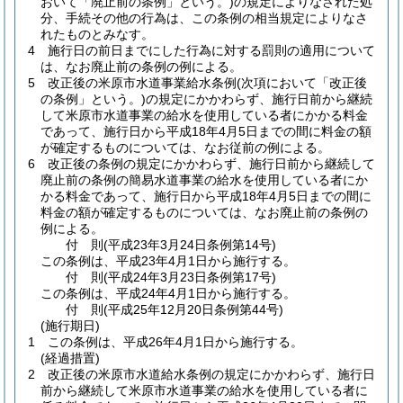
おいて「廃止前の条例」という。)
の規定によりなされた処
分、手続その他の行為は、この条例の相当規定によりなさ
れたものとみなす。
4
施行日の前日までにした行為に対する罰則の適用について
は、なお廃止前の条例の例による。
5
改正後の米原市水道事業給水条例
(次項において「改正後
の条例」という。)
の規定にかかわらず、施行日前から継続
して米原市水道事業の給水を使用している者にかかる料金
であって、施行日から平成18年4月5日までの間に料金の額
が確定するものについては、なお従前の例による。
6
改正後の条例の規定にかかわらず、施行日前から継続して
廃止前の条例の簡易水道事業の給水を使用している者にか
かる料金であって、施行日から平成18年4月5日までの間に
料金の額が確定するものについては、なお廃止前の条例の
例による。
付
則
(平成23年3月24日
条例第14号)
この条例は、平成23年4月1日から施行する。
付
則
(平成24年3月23日
条例第17号)
この条例は、平成24年4月1日から施行する。
付
則
(平成25年12月20日
条例第44号)
(施行期日)
1
この条例は、平成26年4月1日から施行する。
(経過措置)
2
改正後の米原市水道給水条例の規定にかかわらず、施行日
前から継続して米原市水道事業の給水を使用している者に