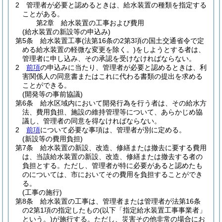
2
管理者が必要と認めるときは、給水装置の種類を指定する
ことがある。
第2章
給水装置の工事および費用
(給水装置の新設等の申込み)
第5条
給水装置工事
(法第16条の2第3項の国土交通省令で定
める給水装置の軽微な変更を除く。)
をしようとする者は、
管理者に申し込み、その承認を受けなければならない。
2
前項
の申込みに当たり、管理者が必要と認めるときは、利
害関係人の同意書またはこれに代わる書類の提出を求める
ことができる。
(開発等の事前協議)
第6条
給水区域内において開発行為を行う者は、その給水方
法、費用負担、施設の維持管理等について、あらかじめ協
議し、管理者の同意を得なければならない。
2
前項
について必要な事項は、管理者が別に定める。
(新設等の費用負担)
第7条
給水装置の新設、改造、修繕または撤去に要する費用
は、当該給水装置の新設、改造、修繕または撤去する者の
負担とする。
ただし、管理者が特に必要があると認めたも
のについては、市においてその費用を負担することができ
る。
(工事の施行)
第8条
給水装置の工事は、管理者または管理者が法第16条
の2第1項の指定したもの
(以下「指定給水装置工事事業者」
という。)
が施行する。
ただし、災害その他非常の場合にお