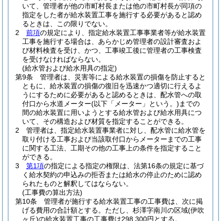
いて、管理者が他の市町村長または他の市町村長が同項の
指定をした者が給水装置工事を施行する必要があると認め
るときは、この限りでない。
2
前項
の規定により、指定給水装置工事事業者等が給水装置
工事を施行する場合は、あらかじめ管理者の設計審査およ
び材料検査を受け、かつ、工事竣工後に管理者の工事検査
を受けなければならない。
(給水管および給水用具の指定)
第9条
管理者は、災害等による給水装置の損傷を防止すると
ともに、給水装置の損傷の復旧を迅速かつ適切に行えるよ
うにするために必要があると認めるときは、配水管への取
付口から水道メーター
(以下「メーター」という。)
までの
間の給水装置に用いようとする給水管および給水用具につ
いて、その構造および材質を指定することができる。
2
管理者は、指定給水装置事業者に対し、配水管に給水管を
取り付ける工事および当該取付口からメーターまでの工事
に関する工法、工期その他の工事上の条件を指定すること
ができる。
3
第1項
の指定による指定の権限は、法第16条の規定に基づ
く給水契約の申込みの拒否または給水の停止のために認め
られたものと解釈してはならない。
(工事費の算出方法)
第10条
管理者が施行する給水装置工事の工事費は、次に掲
げる費用の合計額とする。
ただし、杉澤字南川の区域
(伊吹
ヶ丘)
の給水装置工事の工事費は298,300円とする。