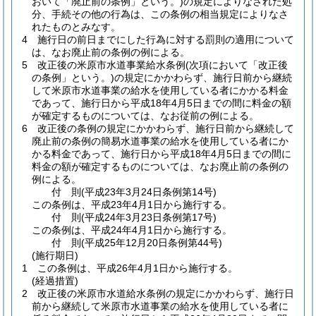
おいて「廃止前の条例」という。)
の規定によりなされた処
分、手続その他の行為は、この条例の相当規定によりなさ
れたものとみなす。
4
施行日の前日までにした行為に対する罰則の適用について
は、なお廃止前の条例の例による。
5
改正後の米原市水道事業給水条例
(次項において「改正後
の条例」という。)
の規定にかかわらず、施行日前から継続
して米原市水道事業の給水を使用している者にかかる料金
であって、施行日から平成18年4月5日までの間に料金の額
が確定するものについては、なお従前の例による。
6
改正後の条例の規定にかかわらず、施行日前から継続して
廃止前の条例の簡易水道事業の給水を使用している者にか
かる料金であって、施行日から平成18年4月5日までの間に
料金の額が確定するものについては、なお廃止前の条例の
例による。
付
則
(平成23年3月24日
条例第14号)
この条例は、平成23年4月1日から施行する。
付
則
(平成24年3月23日
条例第17号)
この条例は、平成24年4月1日から施行する。
付
則
(平成25年12月20日
条例第44号)
(施行期日)
1
この条例は、平成26年4月1日から施行する。
(経過措置)
2
改正後の米原市水道給水条例の規定にかかわらず、施行日
前から継続して米原市水道事業の給水を使用している者に