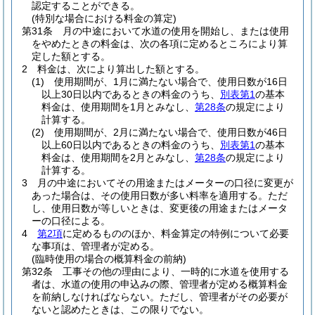
認定することができる。
(特別な場合における料金の算定)
第31条
月の中途において水道の使用を開始し、または使用
をやめたときの料金は、次の各項に定めるところにより算
定した額とする。
2
料金は、次により算出した額とする。
(1)
使用期間が、1月に満たない場合で、使用日数が16日
以上30日以内であるときの料金のうち、
別表第1
の基本
料金は、使用期間を1月とみなし、
第28条
の規定により
計算する。
(2)
使用期間が、2月に満たない場合で、使用日数が46日
以上60日以内であるときの料金のうち、
別表第1
の基本
料金は、使用期間を2月とみなし、
第28条
の規定により
計算する。
3
月の中途においてその用途またはメーターの口径に変更が
あった場合は、その使用日数が多い料率を適用する。
ただ
し、使用日数が等しいときは、変更後の用途またはメータ
ーの口径による。
4
第2項
に定めるもののほか、料金算定の特例について必要
な事項は、管理者が定める。
(臨時使用の場合の概算料金の前納)
第32条
工事その他の理由により、一時的に水道を使用する
者は、水道の使用の申込みの際、管理者が定める概算料金
を前納しなければならない。
ただし、管理者がその必要が
ないと認めたときは、この限りでない。