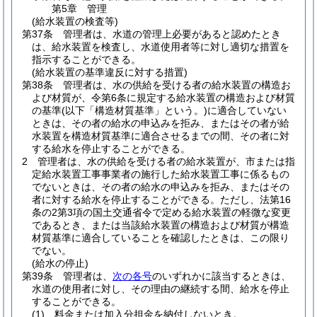
第5章
管理
(給水装置の検査等)
第37条
管理者は、水道の管理上必要があると認めたとき
は、給水装置を検査し、水道使用者等に対し適切な措置を
指示することができる。
(給水装置の基準違反に対する措置)
第38条
管理者は、水の供給を受ける者の給水装置の構造お
よび材質が、令第6条に規定する給水装置の構造および材質
の基準
(以下「構造材質基準」という。)
に適合していない
ときは、その者の給水の申込みを拒み、またはその者が給
水装置を構造材質基準に適合させるまでの間、その者に対
する給水を停止することができる。
2
管理者は、水の供給を受ける者の給水装置が、市または指
定給水装置工事事業者の施行した給水装置工事に係るもの
でないときは、その者の給水の申込みを拒み、またはその
者に対する給水を停止することができる。
ただし、法第16
条の2第3項の国土交通省令で定める給水装置の軽微な変更
であるとき、または当該給水装置の構造および材質が構造
材質基準に適合していることを確認したときは、この限り
でない。
(給水の停止)
第39条
管理者は、
次の各号
のいずれかに該当するときは、
水道の使用者に対し、その理由の継続する間、給水を停止
することができる。
(1)
料金または加入分担金を納付しないとき。