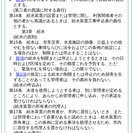
とする。
(第三者の異議に対する責任)
第14条
給水装置の設置または管理に関し、利害関係者その
他の者から異議があるときは、給水装置工事申込者の責任
とする。
第3章
給水
(給水の原則)
第15条
給水は、非常災害、水道施設の損傷、公益上その他
やむを得ない事情ならびに法令およびこの条例の規定によ
る場合のほか、制限または停止することはない。
2
前項
の給水を制限または停止しようとするときは、その日
時および区域を定めて、その都度これを予告する。
ただ
し、緊急やむを得ない場合は、この限りでない。
3
第1項
の規定による給水の制限または停止のため損害を生
ずることがあっても管理者は、その責めを負わない。
(給水の申込み)
第16条
水道を使用しようとする者は、別に管理者が定める
ところにより、あらかじめ管理者に申し込み、その承認を
受けなければならない。
(給水装置の所有者の代理人)
第17条
給水装置の所有者が、市内に居住しないとき、また
は管理者において必要があると認めたときは、給水装置の
所有者は、この条例に定める事項を処理させるため、市内
に居住する代理人を置かなければならない。