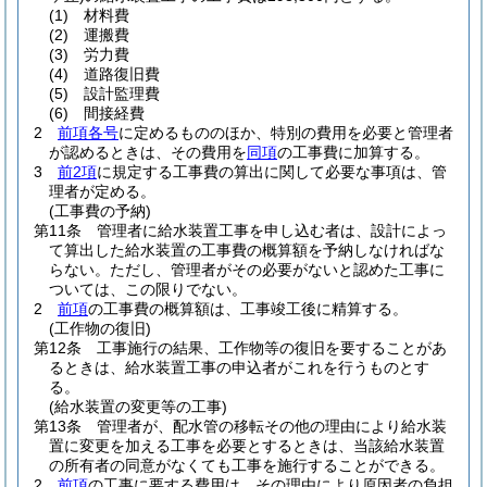
(1)
材料費
(2)
運搬費
(3)
労力費
(4)
道路復旧費
(5)
設計監理費
(6)
間接経費
2
前項各号
に定めるもののほか、特別の費用を必要と管理者
が認めるときは、その費用を
同項
の工事費に加算する。
3
前2項
に規定する工事費の算出に関して必要な事項は、管
理者が定める。
(工事費の予納)
第11条
管理者に給水装置工事を申し込む者は、設計によっ
て算出した給水装置の工事費の概算額を予納しなければな
らない。
ただし、管理者がその必要がないと認めた工事に
ついては、この限りでない。
2
前項
の工事費の概算額は、工事竣工後に精算する。
(工作物の復旧)
第12条
工事施行の結果、工作物等の復旧を要することがあ
るときは、給水装置工事の申込者がこれを行うものとす
る。
(給水装置の変更等の工事)
第13条
管理者が、配水管の移転その他の理由により給水装
置に変更を加える工事を必要とするときは、当該給水装置
の所有者の同意がなくても工事を施行することができる。
2
前項
の工事に要する費用は、その理由により原因者の負担