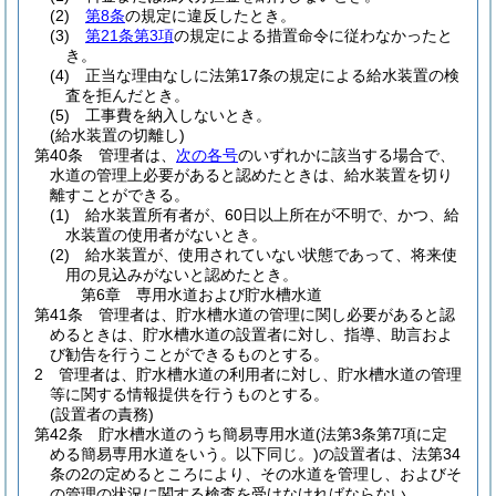
(2)
第8条
の規定に違反したとき。
(3)
第21条第3項
の規定による措置命令に従わなかったと
き。
(4)
正当な理由なしに法第17条の規定による給水装置の検
査を拒んだとき。
(5)
工事費を納入しないとき。
(給水装置の切離し)
第40条
管理者は、
次の各号
のいずれかに該当する場合で、
水道の管理上必要があると認めたときは、給水装置を切り
離すことができる。
(1)
給水装置所有者が、60日以上所在が不明で、かつ、給
水装置の使用者がないとき。
(2)
給水装置が、使用されていない状態であって、将来使
用の見込みがないと認めたとき。
第6章
専用水道および貯水槽水道
第41条
管理者は、貯水槽水道の管理に関し必要があると認
めるときは、貯水槽水道の設置者に対し、指導、助言およ
び勧告を行うことができるものとする。
2
管理者は、貯水槽水道の利用者に対し、貯水槽水道の管理
等に関する情報提供を行うものとする。
(設置者の責務)
第42条
貯水槽水道のうち簡易専用水道
(法第3条第7項に定
める簡易専用水道をいう。以下同じ。)
の設置者は、法第34
条の2の定めるところにより、その水道を管理し、およびそ
の管理の状況に関する検査を受けなければならない。