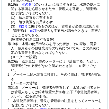
(管理人の選定)
第18条
次の各号
のいずれかに該当する者は、水道の使用に
関する事項を処理させるため、管理人を選定し、管理者に
届け出なければならない。
(1)
給水装置を共有する者
(2)
給水装置を共用する者
(3)
前2号
に掲げるもののほか、管理者が必要と認めた者
2
管理者は、
前項
の管理人を不適当と認めたときは、変更さ
せることができる。
(家族等の行為に対する責任)
第19条
水道の使用申込みを行った者は、その家族、同居
人、使用者その他従業員等の行為についても、この条例に
定める責任を負わなければならない。
(メーターの設置)
第20条
給水量は、市のメーターにより計量する。
ただし、
管理者がその必要がないと認めたときは、この限りでな
い。
2
メーターは給水装置に設置し、その位置は、管理者が定め
る。
(メーターの貸与)
第21条
メーターは、管理者が設置して、水道の使用者また
は管理人もしくは給水装置の所有者
(以下「水道使用者等」
という。)
に保管させる。
2
水道使用者等は、善良な管理者の注意をもってメーターを
管理しなければならない。