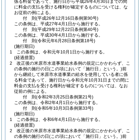
係る料金であって、施行日から平成26年4月30日までの間
に料金の支払を受ける権利が確定するものについては、な
お従前の例による。
付
則
(平成26年12月16日
条例第90号)
この条例は、平成27年4月1日から施行する。
付
則
(平成29年12月22日
条例第40号)
この条例は、平成30年4月1日から施行する。
付
則
(令和元年6月28日
条例第18号)
(施行期日)
1
この条例は、令和元年10月1日から施行する。
(経過措置)
2
改正後の米原市水道事業給水条例の規定にかかわらず、こ
の条例の施行の日
(この項において「施行日」という。)
前
から継続して米原市水道事業の給水を使用している者に係
る料金であって、施行日から令和元年10月31日までの間に
料金の支払を受ける権利が確定するものについては、なお
従前の例による。
付
則
(令和2年3月25日
条例第21号)
この条例は、令和2年4月1日から施行する。
付
則
(令和5年10月3日
条例第33号)
(施行期日)
1
この条例は、令和6年4月1日から施行する。
(経過措置)
2
改正後の米原市水道事業給水条例の規定にかかわらず、こ
の条例の施行の日
(この項において「施行日」という。)
前