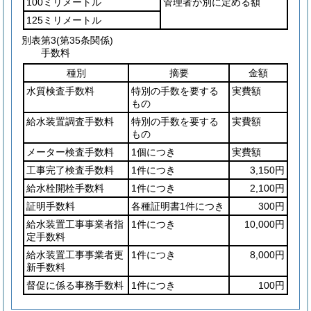
100ミリメートル
管理者が別に定める額
125ミリメートル
別表第3
(第35条関係)
手数料
種別
摘要
金額
水質検査手数料
特別の手数を要する
実費額
もの
給水装置調査手数料
特別の手数を要する
実費額
もの
メーター検査手数料
1個につき
実費額
工事完了検査手数料
1件につき
3,150円
給水栓開栓手数料
1件につき
2,100円
証明手数料
各種証明書1件につき
300円
給水装置工事事業者指
1件につき
10,000円
定手数料
給水装置工事事業者更
1件につき
8,000円
新手数料
督促に係る事務手数料
1件につき
100円