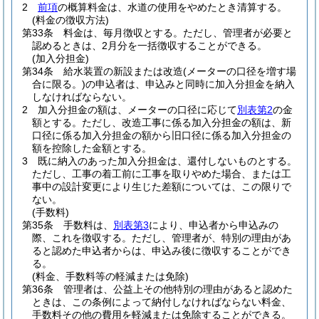
2
前項
の概算料金は、水道の使用をやめたとき清算する。
(料金の徴収方法)
第33条
料金は、毎月徴収とする。
ただし、管理者が必要と
認めるときは、2月分を一括徴収することができる。
(加入分担金)
第34条
給水装置の新設または改造
(メーターの口径を増す場
合に限る。)
の申込者は、申込みと同時に加入分担金を納入
しなければならない。
2
加入分担金の額は、メーターの口径に応じて
別表第2
の金
額とする。
ただし、改造工事に係る加入分担金の額は、新
口径に係る加入分担金の額から旧口径に係る加入分担金の
額を控除した金額とする。
3
既に納入のあった加入分担金は、還付しないものとする。
ただし、工事の着工前に工事を取りやめた場合、または工
事中の設計変更により生じた差額については、この限りで
ない。
(手数料)
第35条
手数料は、
別表第3
により、申込者から申込みの
際、これを徴収する。
ただし、管理者が、特別の理由があ
ると認めた申込者からは、申込み後に徴収することができ
る。
(料金、手数料等の軽減または免除)
第36条
管理者は、公益上その他特別の理由があると認めた
ときは、この条例によって納付しなければならない料金、
手数料その他の費用を軽減または免除することができる。