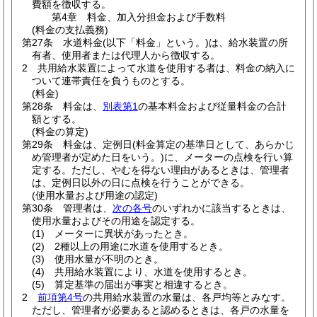
費額を徴収する。
第4章
料金、加入分担金および手数料
(料金の支払義務)
第27条
水道料金
(以下「料金」という。)
は、給水装置の所
有者、使用者または代理人から徴収する。
2
共用給水装置によって水道を使用する者は、料金の納入に
ついて連帯責任を負うものとする。
(料金)
第28条
料金は、
別表第1
の基本料金および従量料金の合計
額とする。
(料金の算定)
第29条
料金は、定例日
(料金算定の基準日として、あらかじ
め管理者が定めた日をいう。)
に、メーターの点検を行い算
定する。
ただし、やむを得ない理由があるときは、管理者
は、定例日以外の日に点検を行うことができる。
(使用水量および用途の認定)
第30条
管理者は、
次の各号
のいずれかに該当するときは、
使用水量およびその用途を認定する。
(1)
メーターに異状があったとき。
(2)
2種以上の用途に水道を使用するとき。
(3)
使用水量が不明のとき。
(4)
共用給水装置により、水道を使用するとき。
(5)
算定基準の届出が事実と相違するとき。
2
前項第4号
の共用給水装置の水量は、各戸均等とみなす。
ただし、管理者が必要あると認めるときは、各戸の水量を