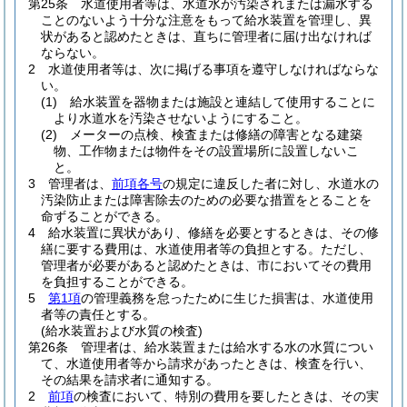
第25条
水道使用者等は、水道水が汚染されまたは漏水する
ことのないよう十分な注意をもって給水装置を管理し、異
状があると認めたときは、直ちに管理者に届け出なければ
ならない。
2
水道使用者等は、次に掲げる事項を遵守しなければならな
い。
(1)
給水装置を器物または施設と連結して使用することに
より水道水を汚染させないようにすること。
(2)
メーターの点検、検査または修繕の障害となる建築
物、工作物または物件をその設置場所に設置しないこ
と。
3
管理者は、
前項各号
の規定に違反した者に対し、水道水の
汚染防止または障害除去のための必要な措置をとることを
命ずることができる。
4
給水装置に異状があり、修繕を必要とするときは、その修
繕に要する費用は、水道使用者等の負担とする。
ただし、
管理者が必要があると認めたときは、市においてその費用
を負担することができる。
5
第1項
の管理義務を怠ったために生じた損害は、水道使用
者等の責任とする。
(給水装置および水質の検査)
第26条
管理者は、給水装置または給水する水の水質につい
て、水道使用者等から請求があったときは、検査を行い、
その結果を請求者に通知する。
2
前項
の検査において、特別の費用を要したときは、その実