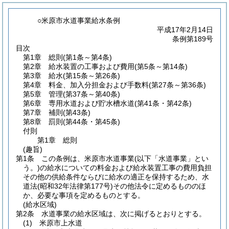
○米原市水道事業給水条例
平成17年2月14日
条例第189号
目次
第1章
総則
(第1条～第4条)
第2章
給水装置の工事および費用
(第5条～第14条)
第3章
給水
(第15条～第26条)
第4章
料金、加入分担金および手数料
(第27条～第36条)
第5章
管理
(第37条～第40条)
第6章
専用水道および貯水槽水道
(第41条・第42条)
第7章
補則
(第43条)
第8章
罰則
(第44条・第45条)
付則
第1章
総則
(趣旨)
第1条
この条例は、米原市水道事業
(以下「水道事業」とい
う。)
の給水についての料金および給水装置工事の費用負担
その他の供給条件ならびに給水の適正を保持するため、水
道法
(昭和32年法律第177号)
その他法令に定めるもののほ
か、必要な事項を定めるものとする。
(給水区域)
第2条
水道事業の給水区域は、次に掲げるとおりとする。
(1)
米原市上水道