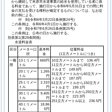
から継続して米原市水道事業の給水を使用している者に係
る料金であって、施行日から令和6年5月31日までの間に料
金の支払を受ける権利が確定するものについては、なお従
前の例による。
付
則
(令和6年3月22日
条例第24号)
この条例は、令和6年4月1日から施行する。
付
則
(令和7年6月26日
条例第25号)
この条例は、公布の日から施行する。
別表第1
(第28条関係)
水道料金表
区分
メーター口
基本料
従量料金
径
金
(1立方メートルにつき)
一般
13ミリメー
660円
10立方メートルまで 136.4円
用
トル
11立方メートルから30立方メー
トルまで 149.6円
20ミリメー
1,265
31立方メートルから60立方メー
トル
円
トルまで 187.0円
25ミリメー
2,310
61立方メートルから150立方メ
トル
円
ートルまで 199.1円
151立方メートルから250立方メ
30ミリメー
9,405
ートルまで 223.3円
トル
円
251立方メートル以上 236.5円
40ミリメー
18,86
トル
5円