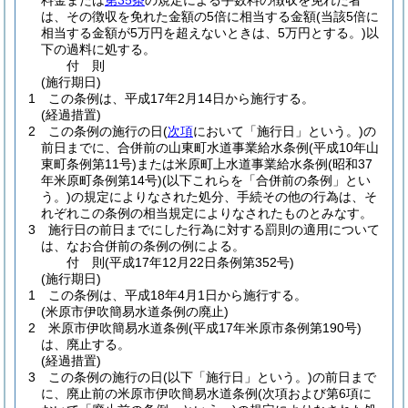
料金または
第35条
の規定による手数料の徴収を免れた者
は、その徴収を免れた金額の5倍に相当する金額
(当該5倍に
相当する金額が5万円を超えないときは、5万円とする。)
以
下の過料に処する。
付
則
(施行期日)
1
この条例は、平成17年2月14日から施行する。
(経過措置)
2
この条例の施行の日
(
次項
において「施行日」という。)
の
前日までに、合併前の山東町水道事業給水条例
(平成10年山
東町条例第11号)
または米原町上水道事業給水条例
(昭和37
年米原町条例第14号)
(以下これらを「合併前の条例」とい
う。)
の規定によりなされた処分、手続その他の行為は、そ
れぞれこの条例の相当規定によりなされたものとみなす。
3
施行日の前日までにした行為に対する罰則の適用について
は、なお合併前の条例の例による。
付
則
(平成17年12月22日
条例第352号)
(施行期日)
1
この条例は、平成18年4月1日から施行する。
(米原市伊吹簡易水道条例の廃止)
2
米原市伊吹簡易水道条例
(平成17年米原市条例第190号)
は、廃止する。
(経過措置)
3
この条例の施行の日
(以下「施行日」という。)
の前日まで
に、廃止前の米原市伊吹簡易水道条例
(次項および第6項に