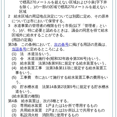
で標高270メートルを超えない区域および小泉
(字下井
を除く。)
の一部の区域で標高270メートルを超えない
区域
2
給水区域の周辺地点決定については別図に定め、その原本
については市において保管する。
3
水道事業の管理者の権限を行う市長
(以下「管理者」とい
う。)
が、特に必要と認めるときは、議会の同意を得て給水
区域外に給水することができる。
(用語の定義)
第3条
この条例において、
次の各号
に掲げる用語の意義は、
当該各号
に定めるところによる。
(1)
法 水道法をいう。
(2)
令 水道法施行令
(昭和32年政令第336号)
をいう。
(3)
給水装置 法第3条第9項に規定する給水装置をいう。
(4)
給水装置工事 法第3条第11項に規定する給水装置工
事をいう。
(5)
工事費 市において施行する給水装置工事の費用をい
う。
(6)
貯水槽水道 法第14条第2項第5号に規定する貯水槽水
道をいう。
(給水装置の種類)
第4条
給水装置は、次の3種とする。
(1)
専用給水装置 1戸または1か所で専用するもの
(2)
共用給水装置 2戸または2か所以上で共用するもの
(3)
私設消火栓 消防用に使用するもの