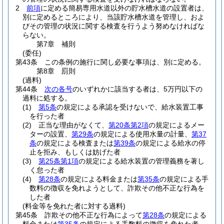
2
前項
に定める簡易専用水道以外の貯水槽水道の設置者は、
別に定めるところにより、当該貯水槽水道を管理し、およ
びその管理の状況に関する検査を行うよう努めなければな
らない。
第7章
補則
(委任)
第43条
この条例の施行に関し必要な事項は、別に定める。
第8章
罰則
(過料)
第44条
次の各号
のいずれかに該当する者は、5万円以下の
過料に処する。
(1)
第5条
の規定による承認を受けないで、給水装置工事
を行った者
(2)
正当な理由がなくて、
第20条第2項
の規定によるメー
ターの設置、
第29条
の規定による使用水量の計量、
第37
条
の規定による検査または
第39条
の規定による給水の停
止を拒み、もしくは妨げた者
(3)
第25条第1項
の規定による給水装置の管理義務を著し
く怠った者
(4)
第28条
の規定による料金または
第35条
の規定による手
数料の徴収を免れようとして、詐欺その他不正な行為を
した者
(料金等を免れた者に対する過料)
第45条
詐欺その他不正な行為によって
第28条
の規定による