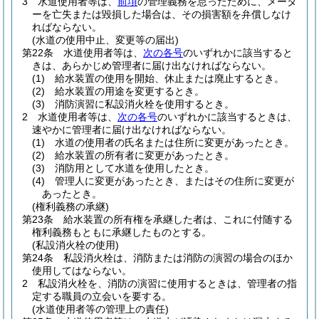
3
水道使用者等は、
前項
の管理義務を怠ったために、メータ
ーを亡失または毀損した場合は、その損害額を弁償しなけ
ればならない。
(水道の使用中止、変更等の届出)
第22条
水道使用者等は、
次の各号
のいずれかに該当すると
きは、あらかじめ管理者に届け出なければならない。
(1)
給水装置の使用を開始、休止または廃止するとき。
(2)
給水装置の用途を変更するとき。
(3)
消防演習に私設消火栓を使用するとき。
2
水道使用者等は、
次の各号
のいずれかに該当するときは、
速やかに管理者に届け出なければならない。
(1)
水道の使用者の氏名または住所に変更があったとき。
(2)
給水装置の所有者に変更があったとき。
(3)
消防用として水道を使用したとき。
(4)
管理人に変更があったとき、またはその住所に変更が
あったとき。
(権利義務の承継)
第23条
給水装置の所有権を承継した者は、これに付随する
権利義務もともに承継したものとする。
(私設消火栓の使用)
第24条
私設消火栓は、消防または消防の演習の場合のほか
使用してはならない。
2
私設消火栓を、消防の演習に使用するときは、管理者の指
定する職員の立会いを要する。
(水道使用者等の管理上の責任)