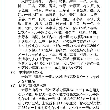
米原市上丹生、下丹生、枝折、醒井、一色、河南、
樋口、三吉、西坂、番場、米原、米原西、梅ヶ原、梅
ヶ原栄、下多良、中多良、上多良、朝妻筑摩、磯、入
江の一部の区域、志賀谷、北方、菅江、山室、大鹿、
堂谷、本郷、長岡、万願寺、西山、加勢野、市場、夫
馬、朝日、烏脇、坂口、村居田、井之口、野一色、小
田、間田、天満、本市場、池下の一部の区域で標高
170メートルを超えない区域、長久寺、柏原、須川、
大野木、清滝、梓河内の一部の区域で標高200メート
ルを超えない区域、伊吹の一部の区域で標高210メー
トルを超えない区域、上野の一部の区域で標高266メ
ートルを超えない区域、弥高の一部の区域で標高300
メートルを超えない区域、春照、高番、杉澤、村木、
大清水および上平寺の一部の区域で標高320メートル
を超えない区域ならびに藤川および小泉字下井の一部
の区域で標高218メートルを超えない区域
(2)
甲津原簡易水道
米原市甲津原の一部の区域で標高546メートルを超
えない区域
(3)
伊吹北部簡易水道
米原市曲谷の一部の区域で標高345メートルを超え
ない区域、甲賀の一部の区域で標高325メートルを超
えない区域、吉槻の一部の区域で標高302メートルを
超えない区域、上板並および下板並の一部の区域で標
高259メートルを超えない区域、大久保の一部の区域