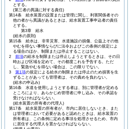
とする。
(第三者の異議に対する責任)
第14条
給水装置の設置または管理に関し、利害関係者その
他の者から異議があるときは、給水装置工事申込者の責任
とする。
第3章
給水
(給水の原則)
第15条
給水は、非常災害、水道施設の損傷、公益上その他
やむを得ない事情ならびに法令およびこの条例の規定によ
る場合のほか、制限または停止することはない。
2
前項
の給水を制限または停止しようとするときは、その日
時および区域を定めて、その都度これを予告する。
ただ
し、緊急やむを得ない場合は、この限りでない。
3
第1項
の規定による給水の制限または停止のため損害を生
ずることがあっても管理者は、その責めを負わない。
(給水の申込み)
第16条
水道を使用しようとする者は、別に管理者が定める
ところにより、あらかじめ管理者に申し込み、その承認を
受けなければならない。
(給水装置の所有者の代理人)
第17条
給水装置の所有者が、市内に居住しないとき、また
は管理者において必要があると認めたときは、給水装置の
所有者は、この条例に定める事項を処理させるため、市内
に居住する代理人を置かなければならない。