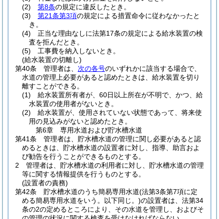
(2)
第8条
の規定に違反したとき。
(3)
第21条第3項
の規定による措置命令に従わなかったと
き。
(4)
正当な理由なしに法第17条の規定による給水装置の検
査を拒んだとき。
(5)
工事費を納入しないとき。
(給水装置の切離し)
第40条
管理者は、
次の各号
のいずれかに該当する場合で、
水道の管理上必要があると認めたときは、給水装置を切り
離すことができる。
(1)
給水装置所有者が、60日以上所在が不明で、かつ、給
水装置の使用者がないとき。
(2)
給水装置が、使用されていない状態であって、将来使
用の見込みがないと認めたとき。
第6章
専用水道および貯水槽水道
第41条
管理者は、貯水槽水道の管理に関し必要があると認
めるときは、貯水槽水道の設置者に対し、指導、助言およ
び勧告を行うことができるものとする。
2
管理者は、貯水槽水道の利用者に対し、貯水槽水道の管理
等に関する情報提供を行うものとする。
(設置者の責務)
第42条
貯水槽水道のうち簡易専用水道
(法第3条第7項に定
める簡易専用水道をいう。以下同じ。)
の設置者は、法第34
条の2の定めるところにより、その水道を管理し、およびそ
の管理の状況に関する検査を受けなければならない。