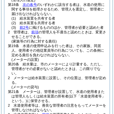
(管理人の選定)
第18条
次の各号
のいずれかに該当する者は、水道の使用に
関する事項を処理させるため、管理人を選定し、管理者に
届け出なければならない。
(1)
給水装置を共有する者
(2)
給水装置を共用する者
(3)
前2号
に掲げるもののほか、管理者が必要と認めた者
2
管理者は、
前項
の管理人を不適当と認めたときは、変更さ
せることができる。
(家族等の行為に対する責任)
第19条
水道の使用申込みを行った者は、その家族、同居
人、使用者その他従業員等の行為についても、この条例に
定める責任を負わなければならない。
(メーターの設置)
第20条
給水量は、市のメーターにより計量する。
ただし、
管理者がその必要がないと認めたときは、この限りでな
い。
2
メーターは給水装置に設置し、その位置は、管理者が定め
る。
(メーターの貸与)
第21条
メーターは、管理者が設置して、水道の使用者また
は管理人もしくは給水装置の所有者
(以下「水道使用者等」
という。)
に保管させる。
2
水道使用者等は、善良な管理者の注意をもってメーターを
管理しなければならない。