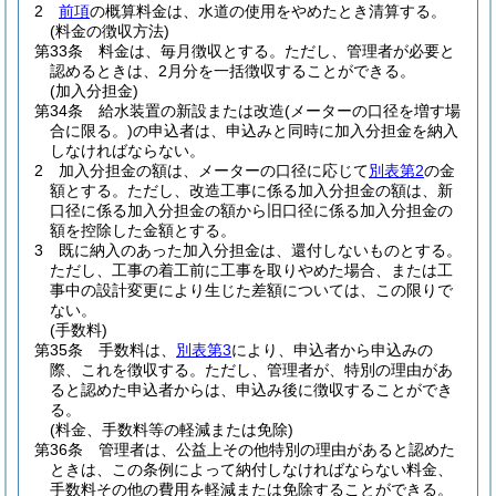
2
前項
の概算料金は、水道の使用をやめたとき清算する。
(料金の徴収方法)
第33条
料金は、毎月徴収とする。
ただし、管理者が必要と
認めるときは、2月分を一括徴収することができる。
(加入分担金)
第34条
給水装置の新設または改造
(メーターの口径を増す場
合に限る。)
の申込者は、申込みと同時に加入分担金を納入
しなければならない。
2
加入分担金の額は、メーターの口径に応じて
別表第2
の金
額とする。
ただし、改造工事に係る加入分担金の額は、新
口径に係る加入分担金の額から旧口径に係る加入分担金の
額を控除した金額とする。
3
既に納入のあった加入分担金は、還付しないものとする。
ただし、工事の着工前に工事を取りやめた場合、または工
事中の設計変更により生じた差額については、この限りで
ない。
(手数料)
第35条
手数料は、
別表第3
により、申込者から申込みの
際、これを徴収する。
ただし、管理者が、特別の理由があ
ると認めた申込者からは、申込み後に徴収することができ
る。
(料金、手数料等の軽減または免除)
第36条
管理者は、公益上その他特別の理由があると認めた
ときは、この条例によって納付しなければならない料金、
手数料その他の費用を軽減または免除することができる。