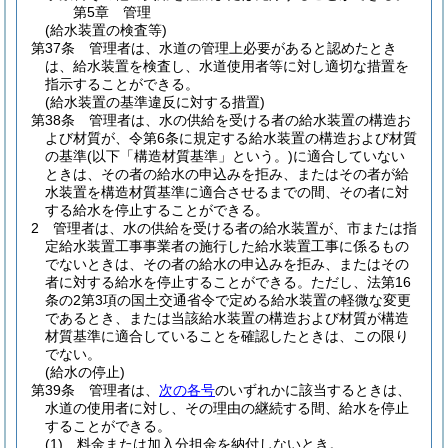
第5章
管理
(給水装置の検査等)
第37条
管理者は、水道の管理上必要があると認めたとき
は、給水装置を検査し、水道使用者等に対し適切な措置を
指示することができる。
(給水装置の基準違反に対する措置)
第38条
管理者は、水の供給を受ける者の給水装置の構造お
よび材質が、令第6条に規定する給水装置の構造および材質
の基準
(以下「構造材質基準」という。)
に適合していない
ときは、その者の給水の申込みを拒み、またはその者が給
水装置を構造材質基準に適合させるまでの間、その者に対
する給水を停止することができる。
2
管理者は、水の供給を受ける者の給水装置が、市または指
定給水装置工事事業者の施行した給水装置工事に係るもの
でないときは、その者の給水の申込みを拒み、またはその
者に対する給水を停止することができる。
ただし、法第16
条の2第3項の国土交通省令で定める給水装置の軽微な変更
であるとき、または当該給水装置の構造および材質が構造
材質基準に適合していることを確認したときは、この限り
でない。
(給水の停止)
第39条
管理者は、
次の各号
のいずれかに該当するときは、
水道の使用者に対し、その理由の継続する間、給水を停止
することができる。
(1)
料金または加入分担金を納付しないとき。