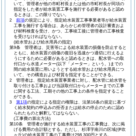
いて、管理者が他の市町村長または他の市町村長が同項の
指定をした者が給水装置工事を施行する必要があると認め
るときは、この限りでない。
2
前項
の規定により、指定給水装置工事事業者等が給水装置
工事を施行する場合は、あらかじめ管理者の設計審査およ
び材料検査を受け、かつ、工事竣工後に管理者の工事検査
を受けなければならない。
(給水管および給水用具の指定)
第9条
管理者は、災害等による給水装置の損傷を防止すると
ともに、給水装置の損傷の復旧を迅速かつ適切に行えるよ
うにするために必要があると認めるときは、配水管への取
付口から水道メーター
(以下「メーター」という。)
までの
間の給水装置に用いようとする給水管および給水用具につ
いて、その構造および材質を指定することができる。
2
管理者は、指定給水装置事業者に対し、配水管に給水管を
取り付ける工事および当該取付口からメーターまでの工事
に関する工法、工期その他の工事上の条件を指定すること
ができる。
3
第1項
の指定による指定の権限は、法第16条の規定に基づ
く給水契約の申込みの拒否または給水の停止のために認め
られたものと解釈してはならない。
(工事費の算出方法)
第10条
管理者が施行する給水装置工事の工事費は、次に掲
げる費用の合計額とする。
ただし、杉澤字南川の区域
(伊吹
ヶ丘)
の給水装置工事の工事費は298,300円とする。