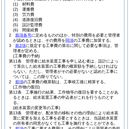
(1)
材料費
(2)
運搬費
(3)
労力費
(4)
道路復旧費
(5)
設計監理費
(6)
間接経費
2
前項各号
に定めるもののほか、特別の費用を必要と管理者
が認めるときは、その費用を
同項
の工事費に加算する。
3
前2項
に規定する工事費の算出に関して必要な事項は、管
理者が定める。
(工事費の予納)
第11条
管理者に給水装置工事を申し込む者は、設計によっ
て算出した給水装置の工事費の概算額を予納しなければな
らない。
ただし、管理者がその必要がないと認めた工事に
ついては、この限りでない。
2
前項
の工事費の概算額は、工事竣工後に精算する。
(工作物の復旧)
第12条
工事施行の結果、工作物等の復旧を要することがあ
るときは、給水装置工事の申込者がこれを行うものとす
る。
(給水装置の変更等の工事)
第13条
管理者が、配水管の移転その他の理由により給水装
置に変更を加える工事を必要とするときは、当該給水装置
の所有者の同意がなくても工事を施行することができる。
2
前項
の工事に要する費用は、その理由により原因者の負担