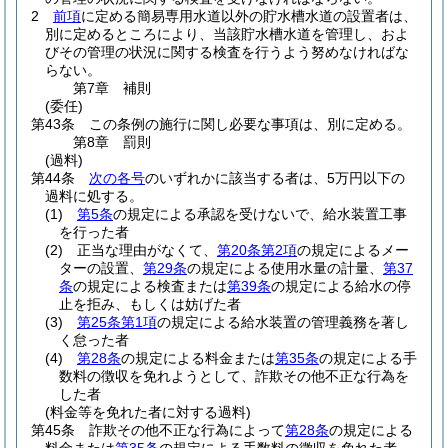
2
前項
に定める簡易専用水道以外の貯水槽水道の設置者は、
別に定めるところにより、当該貯水槽水道を管理し、およ
びその管理の状況に関する検査を行うよう努めなければな
らない。
第7章
補則
(委任)
第43条
この条例の施行に関し必要な事項は、別に定める。
第8章
罰則
(過料)
第44条
次の各号
のいずれかに該当する者は、5万円以下の
過料に処する。
(1)
第5条
の規定による承認を受けないで、給水装置工事
を行った者
(2)
正当な理由がなくて、
第20条第2項
の規定によるメー
ターの設置、
第29条
の規定による使用水量の計量、
第37
条
の規定による検査または
第39条
の規定による給水の停
止を拒み、もしくは妨げた者
(3)
第25条第1項
の規定による給水装置の管理義務を著し
く怠った者
(4)
第28条
の規定による料金または
第35条
の規定による手
数料の徴収を免れようとして、詐欺その他不正な行為を
した者
(料金等を免れた者に対する過料)
第45条
詐欺その他不正な行為によって
第28条
の規定による