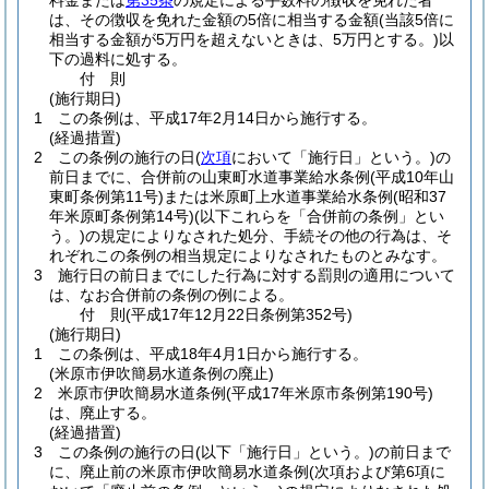
料金または
第35条
の規定による手数料の徴収を免れた者
は、その徴収を免れた金額の5倍に相当する金額
(当該5倍に
相当する金額が5万円を超えないときは、5万円とする。)
以
下の過料に処する。
付
則
(施行期日)
1
この条例は、平成17年2月14日から施行する。
(経過措置)
2
この条例の施行の日
(
次項
において「施行日」という。)
の
前日までに、合併前の山東町水道事業給水条例
(平成10年山
東町条例第11号)
または米原町上水道事業給水条例
(昭和37
年米原町条例第14号)
(以下これらを「合併前の条例」とい
う。)
の規定によりなされた処分、手続その他の行為は、そ
れぞれこの条例の相当規定によりなされたものとみなす。
3
施行日の前日までにした行為に対する罰則の適用について
は、なお合併前の条例の例による。
付
則
(平成17年12月22日
条例第352号)
(施行期日)
1
この条例は、平成18年4月1日から施行する。
(米原市伊吹簡易水道条例の廃止)
2
米原市伊吹簡易水道条例
(平成17年米原市条例第190号)
は、廃止する。
(経過措置)
3
この条例の施行の日
(以下「施行日」という。)
の前日まで
に、廃止前の米原市伊吹簡易水道条例
(次項および第6項に