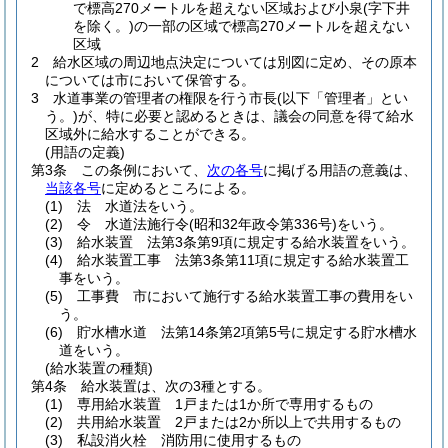
で標高270メートルを超えない区域および小泉
(字下井
を除く。)
の一部の区域で標高270メートルを超えない
区域
2
給水区域の周辺地点決定については別図に定め、その原本
については市において保管する。
3
水道事業の管理者の権限を行う市長
(以下「管理者」とい
う。)
が、特に必要と認めるときは、議会の同意を得て給水
区域外に給水することができる。
(用語の定義)
第3条
この条例において、
次の各号
に掲げる用語の意義は、
当該各号
に定めるところによる。
(1)
法 水道法をいう。
(2)
令 水道法施行令
(昭和32年政令第336号)
をいう。
(3)
給水装置 法第3条第9項に規定する給水装置をいう。
(4)
給水装置工事 法第3条第11項に規定する給水装置工
事をいう。
(5)
工事費 市において施行する給水装置工事の費用をい
う。
(6)
貯水槽水道 法第14条第2項第5号に規定する貯水槽水
道をいう。
(給水装置の種類)
第4条
給水装置は、次の3種とする。
(1)
専用給水装置 1戸または1か所で専用するもの
(2)
共用給水装置 2戸または2か所以上で共用するもの
(3)
私設消火栓 消防用に使用するもの