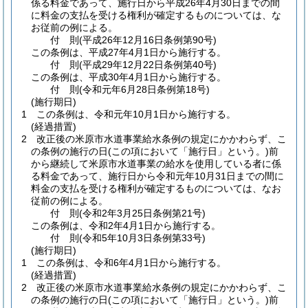
係る料金であって、施行日から平成26年4月30日までの間
に料金の支払を受ける権利が確定するものについては、な
お従前の例による。
付
則
(平成26年12月16日
条例第90号)
この条例は、平成27年4月1日から施行する。
付
則
(平成29年12月22日
条例第40号)
この条例は、平成30年4月1日から施行する。
付
則
(令和元年6月28日
条例第18号)
(施行期日)
1
この条例は、令和元年10月1日から施行する。
(経過措置)
2
改正後の米原市水道事業給水条例の規定にかかわらず、こ
の条例の施行の日
(この項において「施行日」という。)
前
から継続して米原市水道事業の給水を使用している者に係
る料金であって、施行日から令和元年10月31日までの間に
料金の支払を受ける権利が確定するものについては、なお
従前の例による。
付
則
(令和2年3月25日
条例第21号)
この条例は、令和2年4月1日から施行する。
付
則
(令和5年10月3日
条例第33号)
(施行期日)
1
この条例は、令和6年4月1日から施行する。
(経過措置)
2
改正後の米原市水道事業給水条例の規定にかかわらず、こ
の条例の施行の日
(この項において「施行日」という。)
前