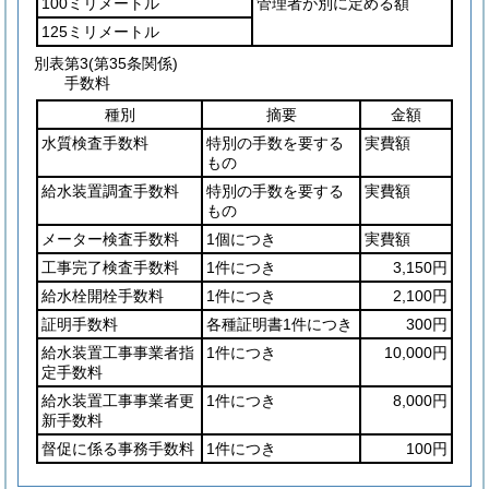
100ミリメートル
管理者が別に定める額
125ミリメートル
別表第3
(第35条関係)
手数料
種別
摘要
金額
水質検査手数料
特別の手数を要する
実費額
もの
給水装置調査手数料
特別の手数を要する
実費額
もの
メーター検査手数料
1個につき
実費額
工事完了検査手数料
1件につき
3,150円
給水栓開栓手数料
1件につき
2,100円
証明手数料
各種証明書1件につき
300円
給水装置工事事業者指
1件につき
10,000円
定手数料
給水装置工事事業者更
1件につき
8,000円
新手数料
督促に係る事務手数料
1件につき
100円