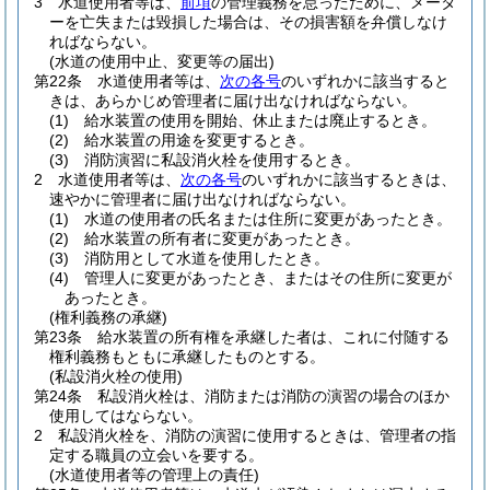
3
水道使用者等は、
前項
の管理義務を怠ったために、メータ
ーを亡失または毀損した場合は、その損害額を弁償しなけ
ればならない。
(水道の使用中止、変更等の届出)
第22条
水道使用者等は、
次の各号
のいずれかに該当すると
きは、あらかじめ管理者に届け出なければならない。
(1)
給水装置の使用を開始、休止または廃止するとき。
(2)
給水装置の用途を変更するとき。
(3)
消防演習に私設消火栓を使用するとき。
2
水道使用者等は、
次の各号
のいずれかに該当するときは、
速やかに管理者に届け出なければならない。
(1)
水道の使用者の氏名または住所に変更があったとき。
(2)
給水装置の所有者に変更があったとき。
(3)
消防用として水道を使用したとき。
(4)
管理人に変更があったとき、またはその住所に変更が
あったとき。
(権利義務の承継)
第23条
給水装置の所有権を承継した者は、これに付随する
権利義務もともに承継したものとする。
(私設消火栓の使用)
第24条
私設消火栓は、消防または消防の演習の場合のほか
使用してはならない。
2
私設消火栓を、消防の演習に使用するときは、管理者の指
定する職員の立会いを要する。
(水道使用者等の管理上の責任)