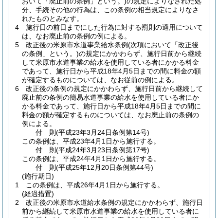
おいて「廃止前の条例」という。)
の規定によりなされた処
分、手続その他の行為は、この条例の相当規定によりなさ
れたものとみなす。
4
施行日の前日までにした行為に対する罰則の適用について
は、なお廃止前の条例の例による。
5
改正後の米原市水道事業給水条例
(次項において「改正後
の条例」という。)
の規定にかかわらず、施行日前から継続
して米原市水道事業の給水を使用している者にかかる料金
であって、施行日から平成18年4月5日までの間に料金の額
が確定するものについては、なお従前の例による。
6
改正後の条例の規定にかかわらず、施行日前から継続して
廃止前の条例の簡易水道事業の給水を使用している者にか
かる料金であって、施行日から平成18年4月5日までの間に
料金の額が確定するものについては、なお廃止前の条例の
例による。
付
則
(平成23年3月24日
条例第14号)
この条例は、平成23年4月1日から施行する。
付
則
(平成24年3月23日
条例第17号)
この条例は、平成24年4月1日から施行する。
付
則
(平成25年12月20日
条例第44号)
(施行期日)
1
この条例は、平成26年4月1日から施行する。
(経過措置)
2
改正後の米原市水道給水条例の規定にかかわらず、施行日
前から継続して米原市水道事業の給水を使用している者に