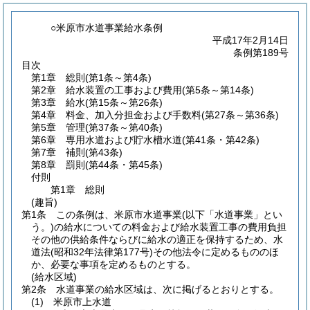
○米原市水道事業給水条例
平成17年2月14日
条例第189号
目次
第1章
総則
(第1条～第4条)
第2章
給水装置の工事および費用
(第5条～第14条)
第3章
給水
(第15条～第26条)
第4章
料金、加入分担金および手数料
(第27条～第36条)
第5章
管理
(第37条～第40条)
第6章
専用水道および貯水槽水道
(第41条・第42条)
第7章
補則
(第43条)
第8章
罰則
(第44条・第45条)
付則
第1章
総則
(趣旨)
第1条
この条例は、米原市水道事業
(以下「水道事業」とい
う。)
の給水についての料金および給水装置工事の費用負担
その他の供給条件ならびに給水の適正を保持するため、水
道法
(昭和32年法律第177号)
その他法令に定めるもののほ
か、必要な事項を定めるものとする。
(給水区域)
第2条
水道事業の給水区域は、次に掲げるとおりとする。
(1)
米原市上水道