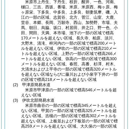
米原市上丹生、下丹生、枝折、醒井、一色、河南、
樋口、三吉、西坂、番場、米原、米原西、梅ヶ原、梅
ヶ原栄、下多良、中多良、上多良、朝妻筑摩、磯、入
江の一部の区域、志賀谷、北方、菅江、山室、大鹿、
堂谷、本郷、長岡、万願寺、西山、加勢野、市場、夫
馬、朝日、烏脇、坂口、村居田、井之口、野一色、小
田、間田、天満、本市場、池下の一部の区域で標高
170メートルを超えない区域、長久寺、柏原、須川、
大野木、清滝、梓河内の一部の区域で標高200メート
ルを超えない区域、伊吹の一部の区域で標高210メー
トルを超えない区域、上野の一部の区域で標高266メ
ートルを超えない区域、弥高の一部の区域で標高300
メートルを超えない区域、春照、高番、杉澤、村木、
大清水および上平寺の一部の区域で標高320メートル
を超えない区域ならびに藤川および小泉字下井の一部
の区域で標高218メートルを超えない区域
(2)
甲津原簡易水道
米原市甲津原の一部の区域で標高546メートルを超
えない区域
(3)
伊吹北部簡易水道
米原市曲谷の一部の区域で標高345メートルを超え
ない区域、甲賀の一部の区域で標高325メートルを超
えない区域、吉槻の一部の区域で標高302メートルを
超えない区域、上板並および下板並の一部の区域で標
高259メートルを超えない区域、大久保の一部の区域