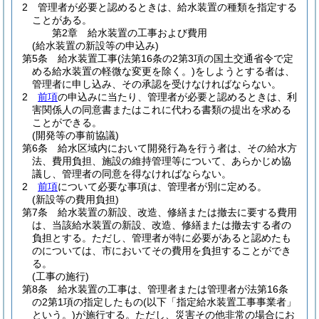
2
管理者が必要と認めるときは、給水装置の種類を指定する
ことがある。
第2章
給水装置の工事および費用
(給水装置の新設等の申込み)
第5条
給水装置工事
(法第16条の2第3項の国土交通省令で定
める給水装置の軽微な変更を除く。)
をしようとする者は、
管理者に申し込み、その承認を受けなければならない。
2
前項
の申込みに当たり、管理者が必要と認めるときは、利
害関係人の同意書またはこれに代わる書類の提出を求める
ことができる。
(開発等の事前協議)
第6条
給水区域内において開発行為を行う者は、その給水方
法、費用負担、施設の維持管理等について、あらかじめ協
議し、管理者の同意を得なければならない。
2
前項
について必要な事項は、管理者が別に定める。
(新設等の費用負担)
第7条
給水装置の新設、改造、修繕または撤去に要する費用
は、当該給水装置の新設、改造、修繕または撤去する者の
負担とする。
ただし、管理者が特に必要があると認めたも
のについては、市においてその費用を負担することができ
る。
(工事の施行)
第8条
給水装置の工事は、管理者または管理者が法第16条
の2第1項の指定したもの
(以下「指定給水装置工事事業者」
という。)
が施行する。
ただし、災害その他非常の場合にお