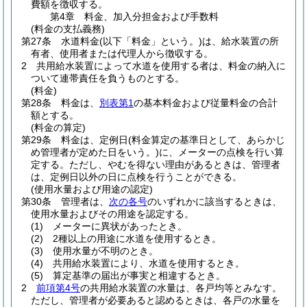
費額を徴収する。
第4章
料金、加入分担金および手数料
(料金の支払義務)
第27条
水道料金
(以下「料金」という。)
は、給水装置の所
有者、使用者または代理人から徴収する。
2
共用給水装置によって水道を使用する者は、料金の納入に
ついて連帯責任を負うものとする。
(料金)
第28条
料金は、
別表第1
の基本料金および従量料金の合計
額とする。
(料金の算定)
第29条
料金は、定例日
(料金算定の基準日として、あらかじ
め管理者が定めた日をいう。)
に、メーターの点検を行い算
定する。
ただし、やむを得ない理由があるときは、管理者
は、定例日以外の日に点検を行うことができる。
(使用水量および用途の認定)
第30条
管理者は、
次の各号
のいずれかに該当するときは、
使用水量およびその用途を認定する。
(1)
メーターに異状があったとき。
(2)
2種以上の用途に水道を使用するとき。
(3)
使用水量が不明のとき。
(4)
共用給水装置により、水道を使用するとき。
(5)
算定基準の届出が事実と相違するとき。
2
前項第4号
の共用給水装置の水量は、各戸均等とみなす。
ただし、管理者が必要あると認めるときは、各戸の水量を