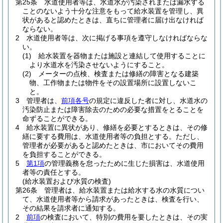
第25条
水道使用者等は、水道水が汚染されまたは漏水する
ことのないよう十分な注意をもって給水装置を管理し、異
状があると認めたときは、直ちに管理者に届け出なければ
ならない。
2
水道使用者等は、次に掲げる事項を遵守しなければならな
い。
(1)
給水装置を器物または施設と連結して使用することに
より水道水を汚染させないようにすること。
(2)
メーターの点検、検査または修繕の障害となる建築
物、工作物または物件をその設置場所に設置しないこ
と。
3
管理者は、
前項各号
の規定に違反した者に対し、水道水の
汚染防止または障害除去のための必要な措置をとることを
命ずることができる。
4
給水装置に異状があり、修繕を必要とするときは、その修
繕に要する費用は、水道使用者等の負担とする。
ただし、
管理者が必要があると認めたときは、市においてその費用
を負担することができる。
5
第1項
の管理義務を怠ったために生じた損害は、水道使用
者等の責任とする。
(給水装置および水質の検査)
第26条
管理者は、給水装置または給水する水の水質につい
て、水道使用者等から請求があったときは、検査を行い、
その結果を請求者に通知する。
2
前項
の検査において、特別の費用を要したときは、その実