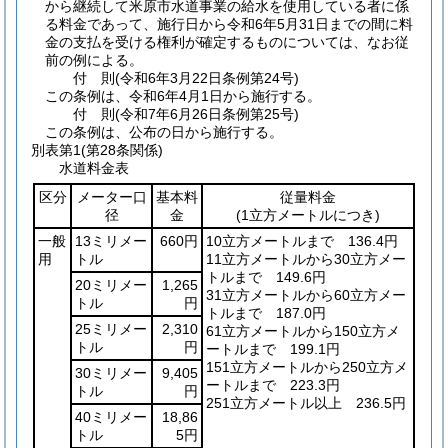
から継続して米原市水道事業の給水を使用している者に係
る料金であって、施行日から令和6年5月31日までの間に料
金の支払を受ける権利が確定するものについては、なお従
前の例による。
付
則
(令和6年3月22日
条例第24号)
この条例は、令和6年4月1日から施行する。
付
則
(令和7年6月26日
条例第25号)
この条例は、公布の日から施行する。
別表第1
(第28条関係)
水道料金表
区分
メーター口
基本料
従量料金
径
金
(1立方メートルにつき)
一般
13ミリメー
660円
10立方メートルまで 136.4円
用
トル
11立方メートルから30立方メー
トルまで 149.6円
20ミリメー
1,265
31立方メートルから60立方メー
トル
円
トルまで 187.0円
25ミリメー
2,310
61立方メートルから150立方メ
トル
円
ートルまで 199.1円
151立方メートルから250立方メ
30ミリメー
9,405
ートルまで 223.3円
トル
円
251立方メートル以上 236.5円
40ミリメー
18,86
トル
5円