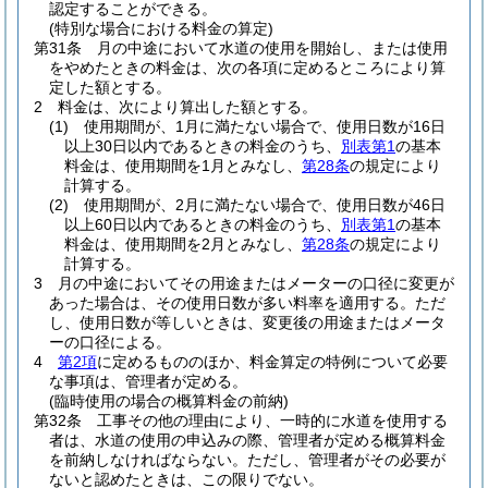
認定することができる。
(特別な場合における料金の算定)
第31条
月の中途において水道の使用を開始し、または使用
をやめたときの料金は、次の各項に定めるところにより算
定した額とする。
2
料金は、次により算出した額とする。
(1)
使用期間が、1月に満たない場合で、使用日数が16日
以上30日以内であるときの料金のうち、
別表第1
の基本
料金は、使用期間を1月とみなし、
第28条
の規定により
計算する。
(2)
使用期間が、2月に満たない場合で、使用日数が46日
以上60日以内であるときの料金のうち、
別表第1
の基本
料金は、使用期間を2月とみなし、
第28条
の規定により
計算する。
3
月の中途においてその用途またはメーターの口径に変更が
あった場合は、その使用日数が多い料率を適用する。
ただ
し、使用日数が等しいときは、変更後の用途またはメータ
ーの口径による。
4
第2項
に定めるもののほか、料金算定の特例について必要
な事項は、管理者が定める。
(臨時使用の場合の概算料金の前納)
第32条
工事その他の理由により、一時的に水道を使用する
者は、水道の使用の申込みの際、管理者が定める概算料金
を前納しなければならない。
ただし、管理者がその必要が
ないと認めたときは、この限りでない。