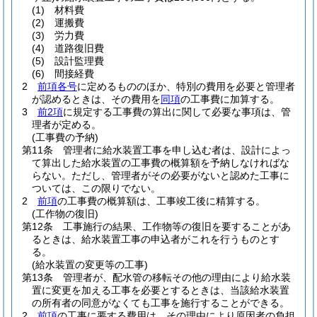
(1)
材料費
(2)
運搬費
(3)
労力費
(4)
道路復旧費
(5)
設計監理費
(6)
間接経費
2
前項各号
に定めるもののほか、特別の費用を必要と管理者
が認めるときは、その費用を
同項
の工事費に加算する。
3
前2項
に規定する工事費の算出に関して必要な事項は、管
理者が定める。
(工事費の予納)
第11条
管理者に給水装置工事を申し込む者は、設計によっ
て算出した給水装置の工事費の概算額を予納しなければな
らない。
ただし、管理者がその必要がないと認めた工事に
ついては、この限りでない。
2
前項
の工事費の概算額は、工事竣工後に精算する。
(工作物の復旧)
第12条
工事施行の結果、工作物等の復旧を要することがあ
るときは、給水装置工事の申込者がこれを行うものとす
る。
(給水装置の変更等の工事)
第13条
管理者が、配水管の移転その他の理由により給水装
置に変更を加える工事を必要とするときは、当該給水装置
の所有者の同意がなくても工事を施行することができる。
2
前項
の工事に要する費用は、その理由により原因者の負担