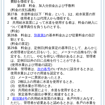
費額を徴収する。
第4章
料金、加入分担金および手数料
(料金の支払義務)
第27条
水道料金
(以下「料金」という。)
は、給水装置の所
有者、使用者または代理人から徴収する。
2
共用給水装置によって水道を使用する者は、料金の納入に
ついて連帯責任を負うものとする。
(料金)
第28条
料金は、
別表第1
の基本料金および従量料金の合計
額とする。
(料金の算定)
第29条
料金は、定例日
(料金算定の基準日として、あらかじ
め管理者が定めた日をいう。)
に、メーターの点検を行い算
定する。
ただし、やむを得ない理由があるときは、管理者
は、定例日以外の日に点検を行うことができる。
(使用水量および用途の認定)
第30条
管理者は、
次の各号
のいずれかに該当するときは、
使用水量およびその用途を認定する。
(1)
メーターに異状があったとき。
(2)
2種以上の用途に水道を使用するとき。
(3)
使用水量が不明のとき。
(4)
共用給水装置により、水道を使用するとき。
(5)
算定基準の届出が事実と相違するとき。
2
前項第4号
の共用給水装置の水量は、各戸均等とみなす。
ただし、管理者が必要あると認めるときは、各戸の水量を