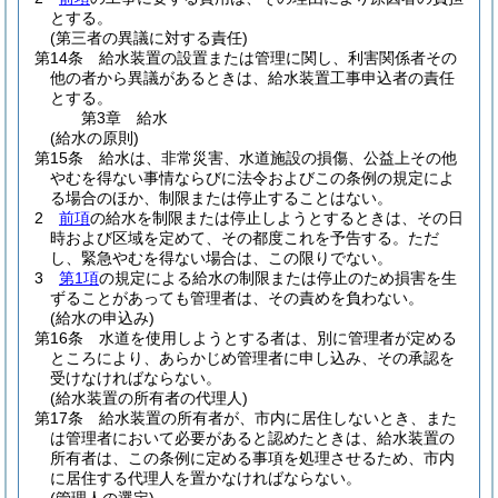
とする。
(第三者の異議に対する責任)
第14条
給水装置の設置または管理に関し、利害関係者その
他の者から異議があるときは、給水装置工事申込者の責任
とする。
第3章
給水
(給水の原則)
第15条
給水は、非常災害、水道施設の損傷、公益上その他
やむを得ない事情ならびに法令およびこの条例の規定によ
る場合のほか、制限または停止することはない。
2
前項
の給水を制限または停止しようとするときは、その日
時および区域を定めて、その都度これを予告する。
ただ
し、緊急やむを得ない場合は、この限りでない。
3
第1項
の規定による給水の制限または停止のため損害を生
ずることがあっても管理者は、その責めを負わない。
(給水の申込み)
第16条
水道を使用しようとする者は、別に管理者が定める
ところにより、あらかじめ管理者に申し込み、その承認を
受けなければならない。
(給水装置の所有者の代理人)
第17条
給水装置の所有者が、市内に居住しないとき、また
は管理者において必要があると認めたときは、給水装置の
所有者は、この条例に定める事項を処理させるため、市内
に居住する代理人を置かなければならない。