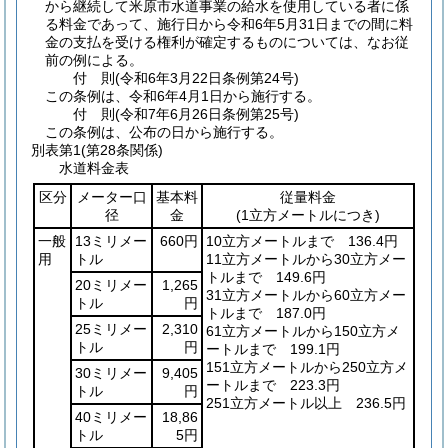
から継続して米原市水道事業の給水を使用している者に係
る料金であって、施行日から令和6年5月31日までの間に料
金の支払を受ける権利が確定するものについては、なお従
前の例による。
付
則
(令和6年3月22日
条例第24号)
この条例は、令和6年4月1日から施行する。
付
則
(令和7年6月26日
条例第25号)
この条例は、公布の日から施行する。
別表第1
(第28条関係)
水道料金表
区分
メーター口
基本料
従量料金
径
金
(1立方メートルにつき)
一般
13ミリメー
660円
10立方メートルまで 136.4円
用
トル
11立方メートルから30立方メー
トルまで 149.6円
20ミリメー
1,265
31立方メートルから60立方メー
トル
円
トルまで 187.0円
25ミリメー
2,310
61立方メートルから150立方メ
トル
円
ートルまで 199.1円
151立方メートルから250立方メ
30ミリメー
9,405
ートルまで 223.3円
トル
円
251立方メートル以上 236.5円
40ミリメー
18,86
トル
5円