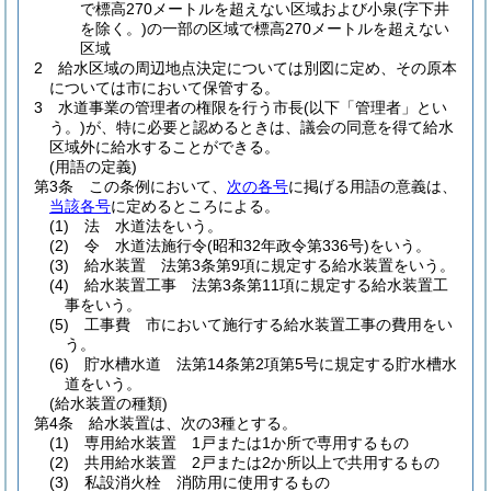
で標高270メートルを超えない区域および小泉
(字下井
を除く。)
の一部の区域で標高270メートルを超えない
区域
2
給水区域の周辺地点決定については別図に定め、その原本
については市において保管する。
3
水道事業の管理者の権限を行う市長
(以下「管理者」とい
う。)
が、特に必要と認めるときは、議会の同意を得て給水
区域外に給水することができる。
(用語の定義)
第3条
この条例において、
次の各号
に掲げる用語の意義は、
当該各号
に定めるところによる。
(1)
法 水道法をいう。
(2)
令 水道法施行令
(昭和32年政令第336号)
をいう。
(3)
給水装置 法第3条第9項に規定する給水装置をいう。
(4)
給水装置工事 法第3条第11項に規定する給水装置工
事をいう。
(5)
工事費 市において施行する給水装置工事の費用をい
う。
(6)
貯水槽水道 法第14条第2項第5号に規定する貯水槽水
道をいう。
(給水装置の種類)
第4条
給水装置は、次の3種とする。
(1)
専用給水装置 1戸または1か所で専用するもの
(2)
共用給水装置 2戸または2か所以上で共用するもの
(3)
私設消火栓 消防用に使用するもの