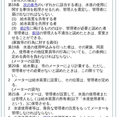
(管理人の選定)
第18条
次の各号
のいずれかに該当する者は、水道の使用に
関する事項を処理させるため、管理人を選定し、管理者に
届け出なければならない。
(1)
給水装置を共有する者
(2)
給水装置を共用する者
(3)
前2号
に掲げるもののほか、管理者が必要と認めた者
2
管理者は、
前項
の管理人を不適当と認めたときは、変更さ
せることができる。
(家族等の行為に対する責任)
第19条
水道の使用申込みを行った者は、その家族、同居
人、使用者その他従業員等の行為についても、この条例に
定める責任を負わなければならない。
(メーターの設置)
第20条
給水量は、市のメーターにより計量する。
ただし、
管理者がその必要がないと認めたときは、この限りでな
い。
2
メーターは給水装置に設置し、その位置は、管理者が定め
る。
(メーターの貸与)
第21条
メーターは、管理者が設置して、水道の使用者また
は管理人もしくは給水装置の所有者
(以下「水道使用者等」
という。)
に保管させる。
2
水道使用者等は、善良な管理者の注意をもってメーターを
管理しなければならない。