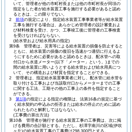
いて、管理者が他の市町村長または他の市町村長が同項の
指定をした者が給水装置工事を施行する必要があると認め
るときは、この限りでない。
2
前項
の規定により、指定給水装置工事事業者等が給水装置
工事を施行する場合は、あらかじめ管理者の設計審査およ
び材料検査を受け、かつ、工事竣工後に管理者の工事検査
を受けなければならない。
(給水管および給水用具の指定)
第9条
管理者は、災害等による給水装置の損傷を防止すると
ともに、給水装置の損傷の復旧を迅速かつ適切に行えるよ
うにするために必要があると認めるときは、配水管への取
付口から水道メーター
(以下「メーター」という。)
までの
間の給水装置に用いようとする給水管および給水用具につ
いて、その構造および材質を指定することができる。
2
管理者は、指定給水装置事業者に対し、配水管に給水管を
取り付ける工事および当該取付口からメーターまでの工事
に関する工法、工期その他の工事上の条件を指定すること
ができる。
3
第1項
の指定による指定の権限は、法第16条の規定に基づ
く給水契約の申込みの拒否または給水の停止のために認め
られたものと解釈してはならない。
(工事費の算出方法)
第10条
管理者が施行する給水装置工事の工事費は、次に掲
げる費用の合計額とする。
ただし、杉澤字南川の区域
(伊吹
ヶ丘)
の給水装置工事の工事費は298,300円とする。