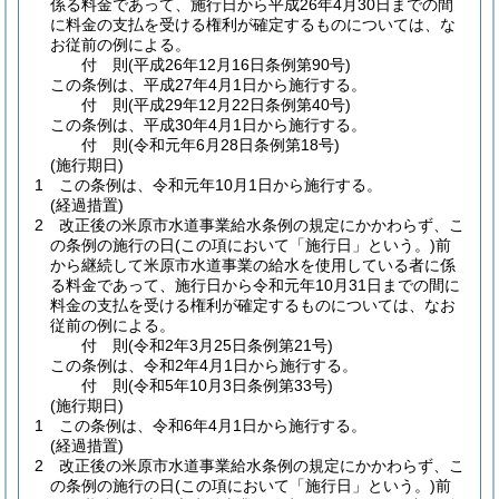
係る料金であって、施行日から平成26年4月30日までの間
に料金の支払を受ける権利が確定するものについては、な
お従前の例による。
付
則
(平成26年12月16日
条例第90号)
この条例は、平成27年4月1日から施行する。
付
則
(平成29年12月22日
条例第40号)
この条例は、平成30年4月1日から施行する。
付
則
(令和元年6月28日
条例第18号)
(施行期日)
1
この条例は、令和元年10月1日から施行する。
(経過措置)
2
改正後の米原市水道事業給水条例の規定にかかわらず、こ
の条例の施行の日
(この項において「施行日」という。)
前
から継続して米原市水道事業の給水を使用している者に係
る料金であって、施行日から令和元年10月31日までの間に
料金の支払を受ける権利が確定するものについては、なお
従前の例による。
付
則
(令和2年3月25日
条例第21号)
この条例は、令和2年4月1日から施行する。
付
則
(令和5年10月3日
条例第33号)
(施行期日)
1
この条例は、令和6年4月1日から施行する。
(経過措置)
2
改正後の米原市水道事業給水条例の規定にかかわらず、こ
の条例の施行の日
(この項において「施行日」という。)
前