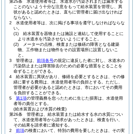
第25条
水道使用者等は、水道水が汚染されまたは漏水する
ことのないよう十分な注意をもって給水装置を管理し、異
状があると認めたときは、直ちに管理者に届け出なければ
ならない。
2
水道使用者等は、次に掲げる事項を遵守しなければならな
い。
(1)
給水装置を器物または施設と連結して使用することに
より水道水を汚染させないようにすること。
(2)
メーターの点検、検査または修繕の障害となる建築
物、工作物または物件をその設置場所に設置しないこ
と。
3
管理者は、
前項各号
の規定に違反した者に対し、水道水の
汚染防止または障害除去のための必要な措置をとることを
命ずることができる。
4
給水装置に異状があり、修繕を必要とするときは、その修
繕に要する費用は、水道使用者等の負担とする。
ただし、
管理者が必要があると認めたときは、市においてその費用
を負担することができる。
5
第1項
の管理義務を怠ったために生じた損害は、水道使用
者等の責任とする。
(給水装置および水質の検査)
第26条
管理者は、給水装置または給水する水の水質につい
て、水道使用者等から請求があったときは、検査を行い、
その結果を請求者に通知する。
2
前項
の検査において、特別の費用を要したときは、その実