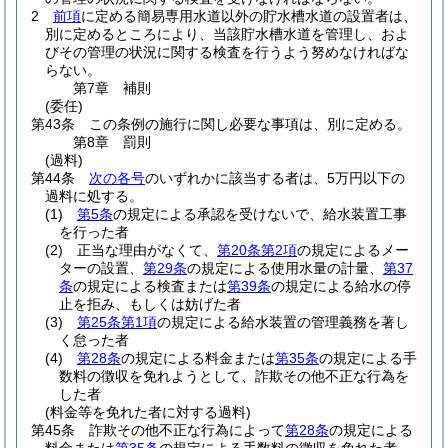
2
前項
に定める簡易専用水道以外の貯水槽水道の設置者は、
別に定めるところにより、当該貯水槽水道を管理し、およ
びその管理の状況に関する検査を行うよう努めなければな
らない。
第7章
補則
(委任)
第43条
この条例の施行に関し必要な事項は、別に定める。
第8章
罰則
(過料)
第44条
次の各号
のいずれかに該当する者は、5万円以下の
過料に処する。
(1)
第5条
の規定による承認を受けないで、給水装置工事
を行った者
(2)
正当な理由がなくて、
第20条第2項
の規定によるメー
ターの設置、
第29条
の規定による使用水量の計量、
第37
条
の規定による検査または
第39条
の規定による給水の停
止を拒み、もしくは妨げた者
(3)
第25条第1項
の規定による給水装置の管理義務を著し
く怠った者
(4)
第28条
の規定による料金または
第35条
の規定による手
数料の徴収を免れようとして、詐欺その他不正な行為を
した者
(料金等を免れた者に対する過料)
第45条
詐欺その他不正な行為によって
第28条
の規定による