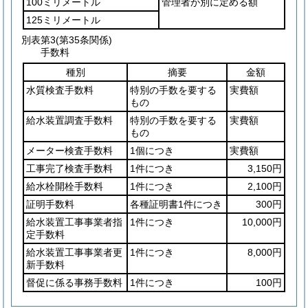
100ミリメートル
管理者が別に定める額
125ミリメートル
別表第3
(第35条関係)
手数料
種別
摘要
金額
水質検査手数料
特別の手数を要する
実費額
もの
給水装置調査手数料
特別の手数を要する
実費額
もの
メーター検査手数料
1個につき
実費額
工事完了検査手数料
1件につき
3,150円
給水栓開栓手数料
1件につき
2,100円
証明手数料
各種証明書1件につき
300円
給水装置工事事業者指
1件につき
10,000円
定手数料
給水装置工事事業者更
1件につき
8,000円
新手数料
督促に係る事務手数料
1件につき
100円