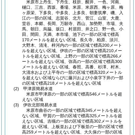
米原市上丹生、下丹生、枝折、醒井、一色、河南、
樋口、三吉、西坂、番場、米原、米原西、梅ヶ原、梅
ヶ原栄、下多良、中多良、上多良、朝妻筑摩、磯、入
江の一部の区域、志賀谷、北方、菅江、山室、大鹿、
堂谷、本郷、長岡、万願寺、西山、加勢野、市場、夫
馬、朝日、烏脇、坂口、村居田、井之口、野一色、小
田、間田、天満、本市場、池下の一部の区域で標高
170メートルを超えない区域、長久寺、柏原、須川、
大野木、清滝、梓河内の一部の区域で標高200メート
ルを超えない区域、伊吹の一部の区域で標高210メー
トルを超えない区域、上野の一部の区域で標高266メ
ートルを超えない区域、弥高の一部の区域で標高300
メートルを超えない区域、春照、高番、杉澤、村木、
大清水および上平寺の一部の区域で標高320メートル
を超えない区域ならびに藤川および小泉字下井の一部
の区域で標高218メートルを超えない区域
(2)
甲津原簡易水道
米原市甲津原の一部の区域で標高546メートルを超
えない区域
(3)
伊吹北部簡易水道
米原市曲谷の一部の区域で標高345メートルを超え
ない区域、甲賀の一部の区域で標高325メートルを超
えない区域、吉槻の一部の区域で標高302メートルを
超えない区域、上板並および下板並の一部の区域で標
高259メートルを超えない区域、大久保の一部の区域