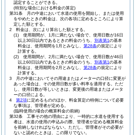
認定することができる。
(特別な場合における料金の算定)
第31条
月の中途において水道の使用を開始し、または使用
をやめたときの料金は、次の各項に定めるところにより算
定した額とする。
2
料金は、次により算出した額とする。
(1)
使用期間が、1月に満たない場合で、使用日数が16日
以上30日以内であるときの料金のうち、
別表第1
の基本
料金は、使用期間を1月とみなし、
第28条
の規定により
計算する。
(2)
使用期間が、2月に満たない場合で、使用日数が46日
以上60日以内であるときの料金のうち、
別表第1
の基本
料金は、使用期間を2月とみなし、
第28条
の規定により
計算する。
3
月の中途においてその用途またはメーターの口径に変更が
あった場合は、その使用日数が多い料率を適用する。
ただ
し、使用日数が等しいときは、変更後の用途またはメータ
ーの口径による。
4
第2項
に定めるもののほか、料金算定の特例について必要
な事項は、管理者が定める。
(臨時使用の場合の概算料金の前納)
第32条
工事その他の理由により、一時的に水道を使用する
者は、水道の使用の申込みの際、管理者が定める概算料金
を前納しなければならない。
ただし、管理者がその必要が
ないと認めたときは、この限りでない。