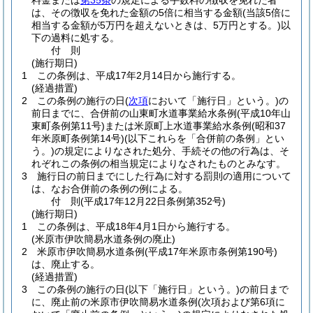
料金または
第35条
の規定による手数料の徴収を免れた者
は、その徴収を免れた金額の5倍に相当する金額
(当該5倍に
相当する金額が5万円を超えないときは、5万円とする。)
以
下の過料に処する。
付
則
(施行期日)
1
この条例は、平成17年2月14日から施行する。
(経過措置)
2
この条例の施行の日
(
次項
において「施行日」という。)
の
前日までに、合併前の山東町水道事業給水条例
(平成10年山
東町条例第11号)
または米原町上水道事業給水条例
(昭和37
年米原町条例第14号)
(以下これらを「合併前の条例」とい
う。)
の規定によりなされた処分、手続その他の行為は、そ
れぞれこの条例の相当規定によりなされたものとみなす。
3
施行日の前日までにした行為に対する罰則の適用について
は、なお合併前の条例の例による。
付
則
(平成17年12月22日
条例第352号)
(施行期日)
1
この条例は、平成18年4月1日から施行する。
(米原市伊吹簡易水道条例の廃止)
2
米原市伊吹簡易水道条例
(平成17年米原市条例第190号)
は、廃止する。
(経過措置)
3
この条例の施行の日
(以下「施行日」という。)
の前日まで
に、廃止前の米原市伊吹簡易水道条例
(次項および第6項に