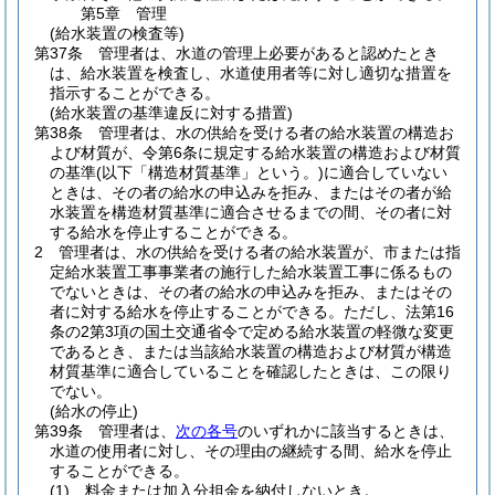
第5章
管理
(給水装置の検査等)
第37条
管理者は、水道の管理上必要があると認めたとき
は、給水装置を検査し、水道使用者等に対し適切な措置を
指示することができる。
(給水装置の基準違反に対する措置)
第38条
管理者は、水の供給を受ける者の給水装置の構造お
よび材質が、令第6条に規定する給水装置の構造および材質
の基準
(以下「構造材質基準」という。)
に適合していない
ときは、その者の給水の申込みを拒み、またはその者が給
水装置を構造材質基準に適合させるまでの間、その者に対
する給水を停止することができる。
2
管理者は、水の供給を受ける者の給水装置が、市または指
定給水装置工事事業者の施行した給水装置工事に係るもの
でないときは、その者の給水の申込みを拒み、またはその
者に対する給水を停止することができる。
ただし、法第16
条の2第3項の国土交通省令で定める給水装置の軽微な変更
であるとき、または当該給水装置の構造および材質が構造
材質基準に適合していることを確認したときは、この限り
でない。
(給水の停止)
第39条
管理者は、
次の各号
のいずれかに該当するときは、
水道の使用者に対し、その理由の継続する間、給水を停止
することができる。
(1)
料金または加入分担金を納付しないとき。