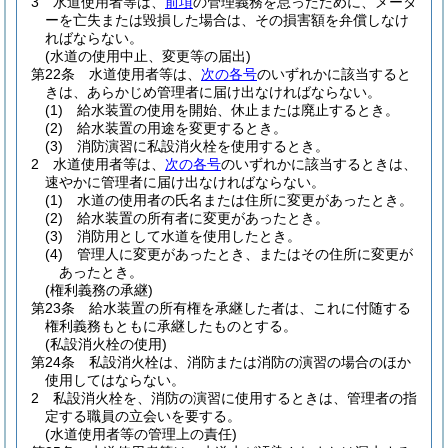
3
水道使用者等は、
前項
の管理義務を怠ったために、メータ
ーを亡失または毀損した場合は、その損害額を弁償しなけ
ればならない。
(水道の使用中止、変更等の届出)
第22条
水道使用者等は、
次の各号
のいずれかに該当すると
きは、あらかじめ管理者に届け出なければならない。
(1)
給水装置の使用を開始、休止または廃止するとき。
(2)
給水装置の用途を変更するとき。
(3)
消防演習に私設消火栓を使用するとき。
2
水道使用者等は、
次の各号
のいずれかに該当するときは、
速やかに管理者に届け出なければならない。
(1)
水道の使用者の氏名または住所に変更があったとき。
(2)
給水装置の所有者に変更があったとき。
(3)
消防用として水道を使用したとき。
(4)
管理人に変更があったとき、またはその住所に変更が
あったとき。
(権利義務の承継)
第23条
給水装置の所有権を承継した者は、これに付随する
権利義務もともに承継したものとする。
(私設消火栓の使用)
第24条
私設消火栓は、消防または消防の演習の場合のほか
使用してはならない。
2
私設消火栓を、消防の演習に使用するときは、管理者の指
定する職員の立会いを要する。
(水道使用者等の管理上の責任)