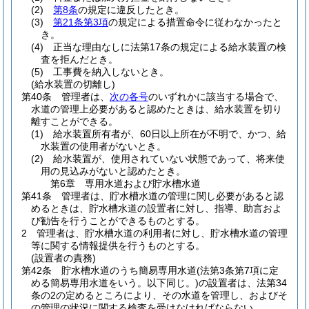
(2)
第8条
の規定に違反したとき。
(3)
第21条第3項
の規定による措置命令に従わなかったと
き。
(4)
正当な理由なしに法第17条の規定による給水装置の検
査を拒んだとき。
(5)
工事費を納入しないとき。
(給水装置の切離し)
第40条
管理者は、
次の各号
のいずれかに該当する場合で、
水道の管理上必要があると認めたときは、給水装置を切り
離すことができる。
(1)
給水装置所有者が、60日以上所在が不明で、かつ、給
水装置の使用者がないとき。
(2)
給水装置が、使用されていない状態であって、将来使
用の見込みがないと認めたとき。
第6章
専用水道および貯水槽水道
第41条
管理者は、貯水槽水道の管理に関し必要があると認
めるときは、貯水槽水道の設置者に対し、指導、助言およ
び勧告を行うことができるものとする。
2
管理者は、貯水槽水道の利用者に対し、貯水槽水道の管理
等に関する情報提供を行うものとする。
(設置者の責務)
第42条
貯水槽水道のうち簡易専用水道
(法第3条第7項に定
める簡易専用水道をいう。以下同じ。)
の設置者は、法第34
条の2の定めるところにより、その水道を管理し、およびそ
の管理の状況に関する検査を受けなければならない。