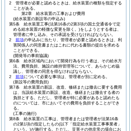
2
管理者が必要と認めるときは、給水装置の種類を指定する
ことがある。
第2章
給水装置の工事および費用
(給水装置の新設等の申込み)
第5条
給水装置工事
(法第16条の2第3項の国土交通省令で定
める給水装置の軽微な変更を除く。)
をしようとする者は、
管理者に申し込み、その承認を受けなければならない。
2
前項
の申込みに当たり、管理者が必要と認めるときは、利
害関係人の同意書またはこれに代わる書類の提出を求める
ことができる。
(開発等の事前協議)
第6条
給水区域内において開発行為を行う者は、その給水方
法、費用負担、施設の維持管理等について、あらかじめ協
議し、管理者の同意を得なければならない。
2
前項
について必要な事項は、管理者が別に定める。
(新設等の費用負担)
第7条
給水装置の新設、改造、修繕または撤去に要する費用
は、当該給水装置の新設、改造、修繕または撤去する者の
負担とする。
ただし、管理者が特に必要があると認めたも
のについては、市においてその費用を負担することができ
る。
(工事の施行)
第8条
給水装置の工事は、管理者または管理者が法第16条
の2第1項の指定したもの
(以下「指定給水装置工事事業者」
という。)
が施行する。
ただし、災害その他非常の場合にお