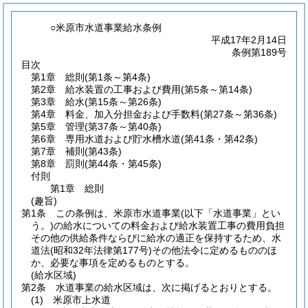
○米原市水道事業給水条例
平成17年2月14日
条例第189号
目次
第1章
総則
(第1条～第4条)
第2章
給水装置の工事および費用
(第5条～第14条)
第3章
給水
(第15条～第26条)
第4章
料金、加入分担金および手数料
(第27条～第36条)
第5章
管理
(第37条～第40条)
第6章
専用水道および貯水槽水道
(第41条・第42条)
第7章
補則
(第43条)
第8章
罰則
(第44条・第45条)
付則
第1章
総則
(趣旨)
第1条
この条例は、米原市水道事業
(以下「水道事業」とい
う。)
の給水についての料金および給水装置工事の費用負担
その他の供給条件ならびに給水の適正を保持するため、水
道法
(昭和32年法律第177号)
その他法令に定めるもののほ
か、必要な事項を定めるものとする。
(給水区域)
第2条
水道事業の給水区域は、次に掲げるとおりとする。
(1)
米原市上水道