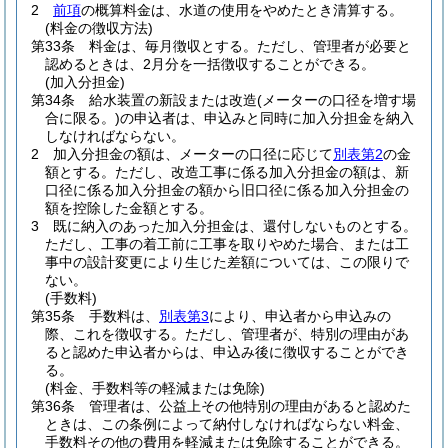
2
前項
の概算料金は、水道の使用をやめたとき清算する。
(料金の徴収方法)
第33条
料金は、毎月徴収とする。
ただし、管理者が必要と
認めるときは、2月分を一括徴収することができる。
(加入分担金)
第34条
給水装置の新設または改造
(メーターの口径を増す場
合に限る。)
の申込者は、申込みと同時に加入分担金を納入
しなければならない。
2
加入分担金の額は、メーターの口径に応じて
別表第2
の金
額とする。
ただし、改造工事に係る加入分担金の額は、新
口径に係る加入分担金の額から旧口径に係る加入分担金の
額を控除した金額とする。
3
既に納入のあった加入分担金は、還付しないものとする。
ただし、工事の着工前に工事を取りやめた場合、または工
事中の設計変更により生じた差額については、この限りで
ない。
(手数料)
第35条
手数料は、
別表第3
により、申込者から申込みの
際、これを徴収する。
ただし、管理者が、特別の理由があ
ると認めた申込者からは、申込み後に徴収することができ
る。
(料金、手数料等の軽減または免除)
第36条
管理者は、公益上その他特別の理由があると認めた
ときは、この条例によって納付しなければならない料金、
手数料その他の費用を軽減または免除することができる。