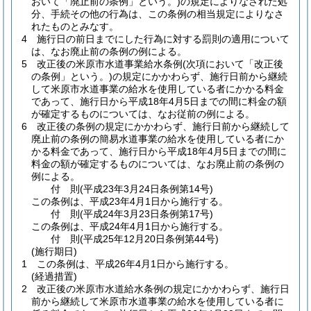
おいて「廃止前の条例」という。)
の規定によりなされた処
分、手続その他の行為は、この条例の相当規定によりなさ
れたものとみなす。
4
施行日の前日までにした行為に対する罰則の適用について
は、なお廃止前の条例の例による。
5
改正後の米原市水道事業給水条例
(次項において「改正後
の条例」という。)
の規定にかかわらず、施行日前から継続
して米原市水道事業の給水を使用している者にかかる料金
であって、施行日から平成18年4月5日までの間に料金の額
が確定するものについては、なお従前の例による。
6
改正後の条例の規定にかかわらず、施行日前から継続して
廃止前の条例の簡易水道事業の給水を使用している者にか
かる料金であって、施行日から平成18年4月5日までの間に
料金の額が確定するものについては、なお廃止前の条例の
例による。
付
則
(平成23年3月24日
条例第14号)
この条例は、平成23年4月1日から施行する。
付
則
(平成24年3月23日
条例第17号)
この条例は、平成24年4月1日から施行する。
付
則
(平成25年12月20日
条例第44号)
(施行期日)
1
この条例は、平成26年4月1日から施行する。
(経過措置)
2
改正後の米原市水道給水条例の規定にかかわらず、施行日
前から継続して米原市水道事業の給水を使用している者に