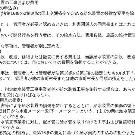
装置の工事および費用
の申込み)
事
(法第16条の2第3項の国土交通省令で定める給水装置の軽微な変更を除
当たり、管理者が必要と認めるときは、利害関係人の同意書またはこれ
)
において開発行為を行う者は、その給水方法、費用負担、施設の維持管
要な事項は、管理者が別に定める。
)
新設、改造、修繕または撤去に要する費用は、当該給水装置の新設、改
ものについては、市においてその費用を負担することができる。
事は、管理者または管理者が法第16条の2第1項の指定したもの
(以下
おいて、管理者が他の市町村長または他の市町村長が同項の指定をした
り、指定給水装置工事事業者等が給水装置工事を施行する場合は、あら
査を受けなければならない。
用具の指定)
災害等による給水装置の損傷を防止するとともに、給水装置の損傷の復
取付口から水道メーター
(以下「メーター」という。)
までの間の給水装
ことができる。
給水装置事業者に対し、配水管に給水管を取り付ける工事および当該取
とができる。
る指定の権限は、法第16条の規定に基づく給水契約の申込みの拒否ま