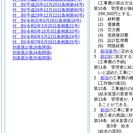
(工事費の算出方法
付 則
(平成25年12月20日条例第44号)
第10条
管理者が施
付 則
(平成26年12月16日条例第90号)
298,300円とする
付 則
(平成29年12月22日条例第40号)
(1)
材料費
付 則
(令和元年6月28日条例第18号)
(2)
運搬費
付 則
(令和2年3月25日条例第21号)
(3)
労力費
付 則
(令和5年10月3日条例第33号)
(4)
道路復旧費
付 則
(令和6年3月22日条例第24号)
(5)
設計監理費
付 則
(令和7年6月26日条例第25号)
(6)
間接経費
別表第1
(第28条関係)
2
前項各号
に定め
別表第2
(第34条関係)
3
前2項
に規定する
別表第3
(第35条関係)
(工事費の予納)
第11条
管理者に給
いと認めた工事に
2
前項
の工事費の
(工作物の復旧)
第12条
工事施行の
(給水装置の変更等
第13条
管理者が、
ることができる。
2
前項
の工事に要
(第三者の異議に対
第14条
給水装置の
第3章
給水
(給水の原則)