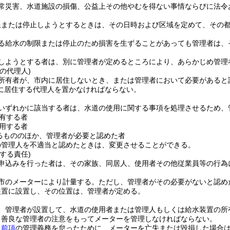
常災害、水道施設の損傷、公益上その他やむを得ない事情ならびに法令
限または停止しようとするときは、その日時および区域を定めて、その
る給水の制限または停止のため損害を生ずることがあっても管理者は、
しようとする者は、別に管理者が定めるところにより、あらかじめ管理
の代理人)
所有者が、市内に居住しないとき、または管理者において必要があると
に居住する代理人を置かなければならない。
いずれかに該当する者は、水道の使用に関する事項を処理させるため、
有する者
用する者
るもののほか、管理者が必要と認めた者
の管理人を不適当と認めたときは、変更させることができる。
する責任)
申込みを行った者は、その家族、同居人、使用者その他従業員等の行為
市のメーターにより計量する。
ただし、管理者がその必要がないと認め
装置に設置し、その位置は、管理者が定める。
、管理者が設置して、水道の使用者または管理人もしくは給水装置の所
、善良な管理者の注意をもってメーターを管理しなければならない。
、
前項
の管理義務を怠ったために、メーターを亡失または毀損した場合