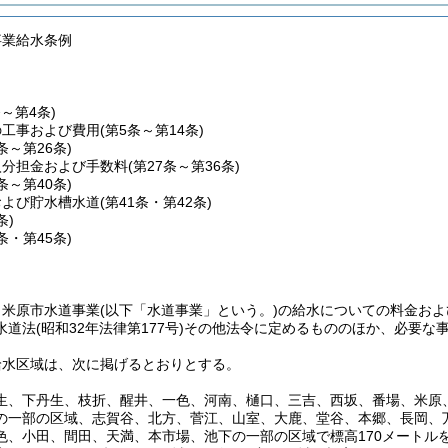
事業給水条例
条～第4条)
の工事および費用
(第5条～第14条)
5条～第26条)
入分担金および手数料
(第27条～第36条)
7条～第40条)
および貯水槽水道
(第41条・第42条)
条)
4条・第45条)
、米原市水道事業
(以下「水道事業」という。)
の給水についての料金およ
水道法
(昭和32年法律第177号)
その他法令に定めるもののほか、必要な
給水区域は、次に掲げるとおりとする。
生、下丹生、枝折、醒井、一色、河南、樋口、三吉、西坂、番場、米原
の一部の区域、志賀谷、北方、菅江、山室、大鹿、堂谷、本郷、長岡、
色、小田、間田、天満、本市場、池下の一部の区域で標高170メートル