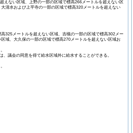
を超えない区域、上野の一部の区域で標高266メートルを超えない区
、大清水および上平寺の一部の区域で標高320メートルを超えない
高325メートルを超えない区域、吉槻の一部の区域で標高302メー
い区域、大久保の一部の区域で標高270メートルを超えない区域お
る。
は、議会の同意を得て給水区域外に給水することができる。
る。