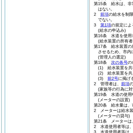
第15条
給水は、非
はない。
2
前項
の給水を制
でない。
3
第1項
の規定によ
(給水の申込み)
第16条
水道を使用
(給水装置の所有者
第17条
給水装置の
させるため、市内
(管理人の選定)
第18条
次の各号
の
(1)
給水装置を共
(2)
給水装置を共
(3)
前2号
に掲げ
2
管理者は、
前項
(家族等の行為に対
第19条
水道の使用
(メーターの設置)
第20条
給水量は、
2
メーターは給水
(メーターの貸与)
第21条
メーターは
2
水道使用者等は
3
水道使用者等は