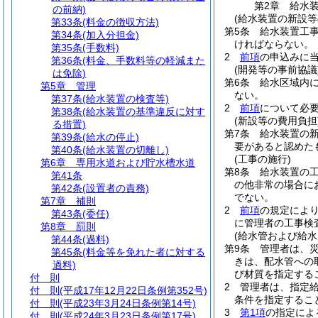
第2章
給水
の前納)
(給水装置の新設等
第33条
(料金の徴収方法)
第5条
給水装置工
第34条
(加入分担金)
ければならない。
第35条
(手数料)
2
前項
の申込みに
第36条
(料金、手数料等の軽減また
(開発等の事前協議
は免除)
第6条
給水区域内
第5章
管理
ない。
第37条
(給水装置の検査等)
2
前項
について必
第38条
(給水装置の基準違反に対す
(新設等の費用負担
る措置)
第7条
給水装置の
第39条
(給水の停止)
要があると認めた
第40条
(給水装置の切離し)
(工事の施行)
第6章
専用水道および貯水槽水道
第8条
給水装置の工
第41条
の他非常の場合に
第42条
(設置者の責務)
でない。
第7章
補則
2
前項
の規定によ
第43条
(委任)
に管理者の工事検
第8章
罰則
(給水管および給水
第44条
(過料)
第9条
管理者は、
第45条
(料金等を免れた者に対する
きは、配水管への
過料)
び材質を指定する
付 則
2
管理者は、指定
付 則
(平成17年12月22日条例第352号)
条件を指定するこ
付 則
(平成23年3月24日条例第14号)
3
第1項
の指定によ
付 則
(平成24年3月23日条例第17号)