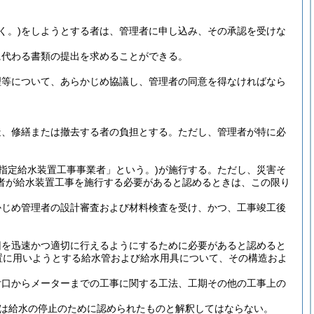
く。)
をしようとする者は、管理者に申し込み、その承認を受けな
に代わる書類の提出を求めることができる。
理等について、あらかじめ協議し、管理者の同意を得なければなら
造、修繕または撤去する者の負担とする。
ただし、管理者が特に必
「指定給水装置工事事業者」という。)
が施行する。
ただし、災害そ
者が給水装置工事を施行する必要があると認めるときは、この限り
かじめ管理者の設計審査および材料検査を受け、かつ、工事竣工後
旧を迅速かつ適切に行えるようにするために必要があると認めると
置に用いようとする給水管および給水用具について、その構造およ
付口からメーターまでの工事に関する工法、工期その他の工事上の
たは給水の停止のために認められたものと解釈してはならない。