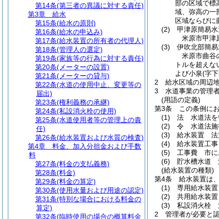
部の区域で標
第14条
(第三者の異議に対する責任)
域、弥高の一
第3章
給水
区域ならびに
第15条
(給水の原則)
(2)
甲津原簡易水
第16条
(給水の申込み)
米原市甲津
第17条
(給水装置の所有者の代理人)
(3)
伊吹北部簡易
第18条
(管理人の選定)
米原市曲谷
第19条
(家族等の行為に対する責任)
トルを超えな
第20条
(メーターの設置)
よび小泉
(字
第21条
(メーターの貸与)
2
給水区域の周辺
第22条
(水道の使用中止、変更等の
3
水道事業の管理
届出)
(用語の定義)
第23条
(権利義務の承継)
第3条
この条例に
第24条
(私設消火栓の使用)
(1)
法 水道法を
第25条
(水道使用者等の管理上の責
(2)
令 水道法施
任)
(3)
給水装置 法
第26条
(給水装置および水質の検査)
(4)
給水装置工事
第4章
料金、加入分担金および手数
(5)
工事費 市に
料
(6)
貯水槽水道 
第27条
(料金の支払義務)
(給水装置の種類)
第28条
(料金)
第4条
給水装置は、
第29条
(料金の算定)
(1)
専用給水装置
第30条
(使用水量および用途の認定)
(2)
共用給水装置
第31条
(特別な場合における料金の
(3)
私設消火栓 
算定)
2
管理者が必要と
第32条
(臨時使用の場合の概算料金