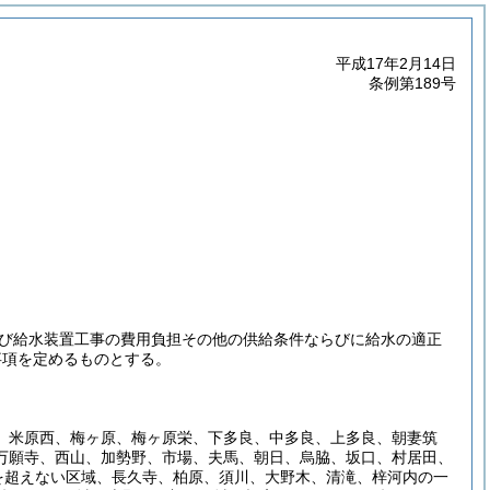
平成17年2月14日
条例第189号
び給水装置工事の費用負担その他の供給条件ならびに給水の適正
事項を定めるものとする。
、米原西、梅ヶ原、梅ヶ原栄、下多良、中多良、上多良、朝妻筑
万願寺、西山、加勢野、市場、夫馬、朝日、烏脇、坂口、村居田、
を超えない区域、長久寺、柏原、須川、大野木、清滝、梓河内の一