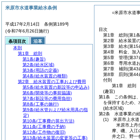
米原市水道事業給水条例
○米原市水道
平成17年2月14日 条例第189号
目次
(令和7年6月26日施行)
第1章
総則
(第1
第2章
給水装置
条項目次
沿革
第3章
給水
(第1
本則
第4章
料金、加
第1章
総則
第5章
管理
(第3
第1条
(趣旨)
第6章
専用水道
第2条
(給水区域)
第7章
補則
(第43
第3条
(用語の定義)
第8章
罰則
(第4
第4条
(給水装置の種類)
付則
第2章
給水装置の工事および費用
第1章
総則
第5条
(給水装置の新設等の申込み)
(趣旨)
第6条
(開発等の事前協議)
第1条
この条例は
第7条
(新設等の費用負担)
を保持するため、
第8条
(工事の施行)
(給水区域)
第9条
(給水管および給水用具の指
第2条
水道事業の
定)
(1)
米原市上水道
第10条
(工事費の算出方法)
米原市上丹
第11条
(工事費の予納)
摩、磯、入江
第12条
(工作物の復旧)
井之口、野一
第13条
(給水装置の変更等の工事)