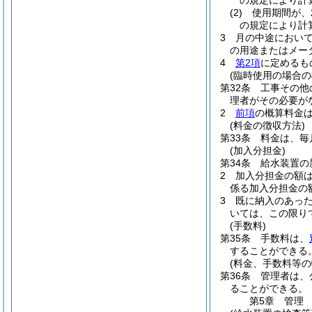
の規定により計
(2)
使用期間が、
の規定により計
3
月の中途におい
の用途またはメー
4
第2項
に定めるも
(臨時使用の場合の
第32条
工事その他
理者がその必要が
2
前項
の概算料金
(料金の徴収方法)
第33条
料金は、毎
(加入分担金)
第34条
給水装置の
2
加入分担金の額
係る加入分担金の
3
既に納入のあっ
いては、この限り
(手数料)
第35条
手数料は、
することができる
(料金、手数料等の
第36条
管理者は、
ることができる。
第5章
管理