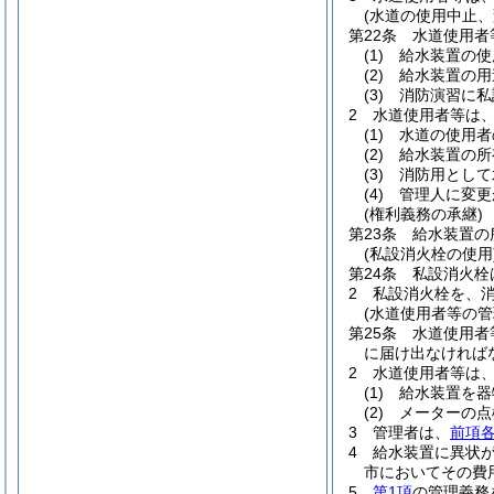
(水道の使用中止、
第22条
水道使用者
(1)
給水装置の使
(2)
給水装置の用
(3)
消防演習に私
2
水道使用者等は
(1)
水道の使用者
(2)
給水装置の所
(3)
消防用として
(4)
管理人に変更
(権利義務の承継)
第23条
給水装置の
(私設消火栓の使用
第24条
私設消火栓
2
私設消火栓を、
(水道使用者等の管
第25条
水道使用者
に届け出なければ
2
水道使用者等は
(1)
給水装置を器
(2)
メーターの点
3
管理者は、
前項
4
給水装置に異状
市においてその費
5
第1項
の管理義務