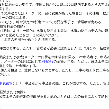
算する。
2月に満たない場合で、使用日数が46日以上60日以内であるときの料金
算する。
てその用途またはメーターの口径に変更があった場合は、その使用日数
ターの口径による。
ののほか、料金算定の特例について必要な事項は、管理者が定める。
概算料金の前納)
の理由により、一時的に水道を使用する者は、水道の使用の申込みの際
ないと認めたときは、この限りでない。
は、水道の使用をやめたとき清算する。
月徴収とする。
ただし、管理者が必要と認めるときは、2月分を一括徴
新設または改造
(メーターの口径を増す場合に限る。)
の申込者は、申込
は、メーターの口径に応じて
別表第2
の金額とする。
ただし、改造工事に
額を控除した金額とする。
た加入分担金は、還付しないものとする。
ただし、工事の着工前に工事
でない。
別表第3
により、申込者から申込みの際、これを徴収する。
ただし、管
。
軽減または免除)
公益上その他特別の理由があると認めたときは、この条例によって納付