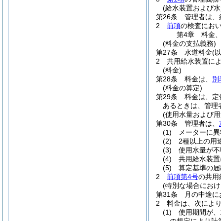
(給水装置および水
第26条
管理者は、
2
前項
の検査にお
第4章
料金
(料金の支払義務)
第27条
水道料金
(
2
共用給水装置に
(料金)
第28条
料金は、
別
(料金の算定)
第29条
料金は、定
あるときは、管理
(使用水量および用
第30条
管理者は、
(1)
メーターに異
(2)
2種以上の用
(3)
使用水量が不
(4)
共用給水装置
(5)
算定基準の届
2
前項第4号
の共用
(特別な場合におけ
第31条
月の中途に
2
料金は、次によ
(1)
使用期間が、