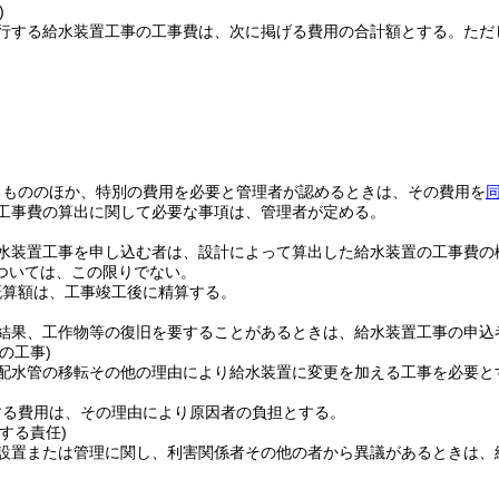
)
行する給水装置工事の工事費は、次に掲げる費用の合計額とする。
ただ
。
るもののほか、特別の費用を必要と管理者が認めるときは、その費用を
工事費の算出に関して必要な事項は、管理者が定める。
水装置工事を申し込む者は、設計によって算出した給水装置の工事費の
ついては、この限りでない。
概算額は、工事竣工後に精算する。
結果、工作物等の復旧を要することがあるときは、給水装置工事の申込
の工事)
配水管の移転その他の理由により給水装置に変更を加える工事を必要と
する費用は、その理由により原因者の負担とする。
する責任)
設置または管理に関し、利害関係者その他の者から異議があるときは、