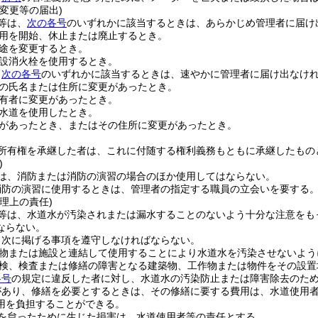
変更等の届出)
等は、
次の各号
のいずれかに該当するときは、あらかじめ管理者に届け
用を開始、休止または廃止するとき。
途を変更するとき。
設消火栓を使用するとき。
、
次の各号
のいずれかに該当するときは、速やかに管理者に届け出なけ
の氏名または住所に変更があったとき。
有者に変更があったとき。
水道を使用したとき。
があったとき、またはその住所に変更があったとき。
所有権を承継した者は、これに付随する権利義務もともに承継したもの
)
は、消防または消防の演習の場合のほか使用してはならない。
消防の演習に使用するときは、管理者の指定する職員の立会いを要する
理上の責任)
等は、水道水が汚染されまたは漏水することのないよう十分な注意をも
ならない。
、次に掲げる事項を遵守しなければならない。
物または施設と連結して使用することにより水道水を汚染させないよう
検、検査または修繕の障害となる建築物、工作物または物件をその設置
各号
の規定に違反した者に対し、水道水の汚染防止または障害除去のた
があり、修繕を必要とするときは、その修繕に要する費用は、水道使用
用を負担することができる。
を怠ったために生じた損害は、水道使用者等の責任とする。