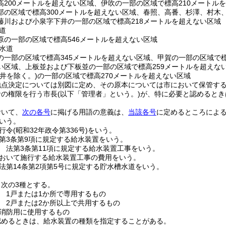
高200メートルを超えない区域、伊吹の一部の区域で標高210メートル
部の区域で標高300メートルを超えない区域、春照、高番、杉澤、村木
藤川および小泉字下井の一部の区域で標高218メートルを超えない区域
道
原の一部の区域で標高546メートルを超えない区域
水道
の一部の区域で標高345メートルを超えない区域、甲賀の一部の区域で標
い区域、上板並および下板並の一部の区域で標高259メートルを超えな
下井を除く。)
の一部の区域で標高270メートルを超えない区域
地点決定については別図に定め、その原本については市において保管す
者の権限を行う市長
(以下「管理者」という。)
が、特に必要と認めるとき
おいて、
次の各号
に掲げる用語の意義は、
当該各号
に定めるところによ
いう。
行令
(昭和32年政令第336号)
をいう。
第3条第9項に規定する給水装置をいう。
 法第3条第11項に規定する給水装置工事をいう。
おいて施行する給水装置工事の費用をいう。
法第14条第2項第5号に規定する貯水槽水道をいう。
次の3種とする。
 1戸または1か所で専用するもの
 2戸または2か所以上で共用するもの
消防用に使用するもの
認めるときは、給水装置の種類を指定することがある。