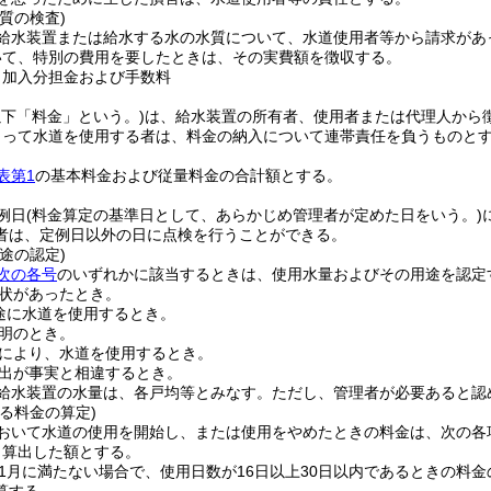
質の検査)
給水装置または給水する水の水質について、水道使用者等から請求があ
いて、特別の費用を要したときは、その実費額を徴収する。
、加入分担金および手数料
以下「料金」という。)
は、給水装置の所有者、使用者または代理人から
よって水道を使用する者は、料金の納入について連帯責任を負うものと
表第1
の基本料金および従量料金の合計額とする。
例日
(料金算定の基準日として、あらかじめ管理者が定めた日をいう。)
者は、定例日以外の日に点検を行うことができる。
途の認定)
次の各号
のいずれかに該当するときは、使用水量およびその用途を認定
状があったとき。
途に水道を使用するとき。
明のとき。
により、水道を使用するとき。
出が事実と相違するとき。
給水装置の水量は、各戸均等とみなす。
ただし、管理者が必要あると認
る料金の算定)
おいて水道の使用を開始し、または使用をやめたときの料金は、次の各
り算出した額とする。
1月に満たない場合で、使用日数が16日以上30日以内であるときの料金