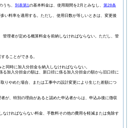
のうち、
別表第1
の基本料金は、使用期間を2月とみなし、
第28条
が多い料率を適用する。
ただし、使用日数が等しいときは、変更後
、管理者が定める概算料金を前納しなければならない。
ただし、管
収することができる。
みと同時に加入分担金を納入しなければならない。
係る加入分担金の額は、新口径に係る加入分担金の額から旧口径に
を取りやめた場合、または工事中の設計変更により生じた差額につ
理者が、特別の理由があると認めた申込者からは、申込み後に徴収
しなければならない料金、手数料その他の費用を軽減または免除す