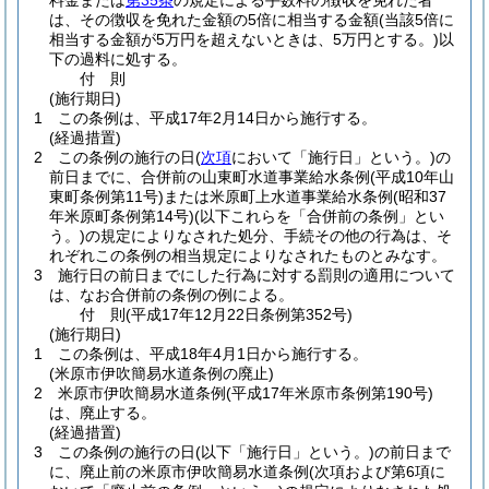
料金または
第35条
の規定による手数料の徴収を免れた者
は、その徴収を免れた金額の5倍に相当する金額
(当該5倍に
相当する金額が5万円を超えないときは、5万円とする。)
以
下の過料に処する。
付
則
(施行期日)
1
この条例は、平成17年2月14日から施行する。
(経過措置)
2
この条例の施行の日
(
次項
において「施行日」という。)
の
前日までに、合併前の山東町水道事業給水条例
(平成10年山
東町条例第11号)
または米原町上水道事業給水条例
(昭和37
年米原町条例第14号)
(以下これらを「合併前の条例」とい
う。)
の規定によりなされた処分、手続その他の行為は、そ
れぞれこの条例の相当規定によりなされたものとみなす。
3
施行日の前日までにした行為に対する罰則の適用について
は、なお合併前の条例の例による。
付
則
(平成17年12月22日
条例第352号)
(施行期日)
1
この条例は、平成18年4月1日から施行する。
(米原市伊吹簡易水道条例の廃止)
2
米原市伊吹簡易水道条例
(平成17年米原市条例第190号)
は、廃止する。
(経過措置)
3
この条例の施行の日
(以下「施行日」という。)
の前日まで
に、廃止前の米原市伊吹簡易水道条例
(次項および第6項に