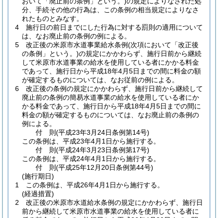
おいて「廃止前の条例」という。)
の規定によりなされた処
分、手続その他の行為は、この条例の相当規定によりなさ
れたものとみなす。
4
施行日の前日までにした行為に対する罰則の適用について
は、なお廃止前の条例の例による。
5
改正後の米原市水道事業給水条例
(次項において「改正後
の条例」という。)
の規定にかかわらず、施行日前から継続
して米原市水道事業の給水を使用している者にかかる料金
であって、施行日から平成18年4月5日までの間に料金の額
が確定するものについては、なお従前の例による。
6
改正後の条例の規定にかかわらず、施行日前から継続して
廃止前の条例の簡易水道事業の給水を使用している者にか
かる料金であって、施行日から平成18年4月5日までの間に
料金の額が確定するものについては、なお廃止前の条例の
例による。
付
則
(平成23年3月24日
条例第14号)
この条例は、平成23年4月1日から施行する。
付
則
(平成24年3月23日
条例第17号)
この条例は、平成24年4月1日から施行する。
付
則
(平成25年12月20日
条例第44号)
(施行期日)
1
この条例は、平成26年4月1日から施行する。
(経過措置)
2
改正後の米原市水道給水条例の規定にかかわらず、施行日
前から継続して米原市水道事業の給水を使用している者に