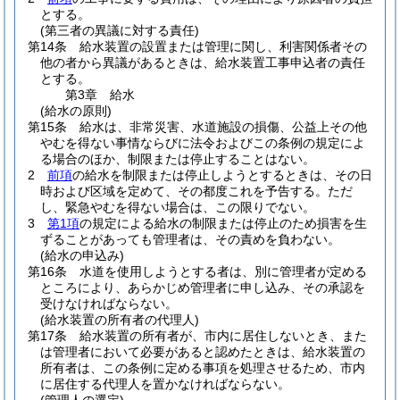
とする。
(第三者の異議に対する責任)
第14条
給水装置の設置または管理に関し、利害関係者その
他の者から異議があるときは、給水装置工事申込者の責任
とする。
第3章
給水
(給水の原則)
第15条
給水は、非常災害、水道施設の損傷、公益上その他
やむを得ない事情ならびに法令およびこの条例の規定によ
る場合のほか、制限または停止することはない。
2
前項
の給水を制限または停止しようとするときは、その日
時および区域を定めて、その都度これを予告する。
ただ
し、緊急やむを得ない場合は、この限りでない。
3
第1項
の規定による給水の制限または停止のため損害を生
ずることがあっても管理者は、その責めを負わない。
(給水の申込み)
第16条
水道を使用しようとする者は、別に管理者が定める
ところにより、あらかじめ管理者に申し込み、その承認を
受けなければならない。
(給水装置の所有者の代理人)
第17条
給水装置の所有者が、市内に居住しないとき、また
は管理者において必要があると認めたときは、給水装置の
所有者は、この条例に定める事項を処理させるため、市内
に居住する代理人を置かなければならない。