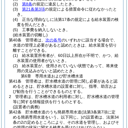
(2)
第8条
の規定に違反したとき。
(3)
第21条第3項
の規定による措置命令に従わなかったと
き。
(4)
正当な理由なしに法第17条の規定による給水装置の検
査を拒んだとき。
(5)
工事費を納入しないとき。
(給水装置の切離し)
第40条
管理者は、
次の各号
のいずれかに該当する場合で、
水道の管理上必要があると認めたときは、給水装置を切り
離すことができる。
(1)
給水装置所有者が、60日以上所在が不明で、かつ、給
水装置の使用者がないとき。
(2)
給水装置が、使用されていない状態であって、将来使
用の見込みがないと認めたとき。
第6章
専用水道および貯水槽水道
第41条
管理者は、貯水槽水道の管理に関し必要があると認
めるときは、貯水槽水道の設置者に対し、指導、助言およ
び勧告を行うことができるものとする。
2
管理者は、貯水槽水道の利用者に対し、貯水槽水道の管理
等に関する情報提供を行うものとする。
(設置者の責務)
第42条
貯水槽水道のうち簡易専用水道
(法第3条第7項に定
める簡易専用水道をいう。以下同じ。)
の設置者は、法第34
条の2の定めるところにより、その水道を管理し、およびそ
の管理の状況に関する検査を受けなければならない。