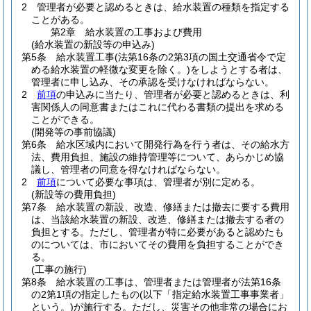
2
管理者が必要と認めるときは、給水装置の種類を指定する
ことがある。
第2章
給水装置の工事および費用
(給水装置の新設等の申込み)
第5条
給水装置工事
(法第16条の2第3項の国土交通省令で定
める給水装置の軽微な変更を除く。)
をしようとする者は、
管理者に申し込み、その承認を受けなければならない。
2
前項
の申込みに当たり、管理者が必要と認めるときは、利
害関係人の同意書またはこれに代わる書類の提出を求める
ことができる。
(開発等の事前協議)
第6条
給水区域内において開発行為を行う者は、その給水方
法、費用負担、施設の維持管理等について、あらかじめ協
議し、管理者の同意を得なければならない。
2
前項
について必要な事項は、管理者が別に定める。
(新設等の費用負担)
第7条
給水装置の新設、改造、修繕または撤去に要する費用
は、当該給水装置の新設、改造、修繕または撤去する者の
負担とする。
ただし、管理者が特に必要があると認めたも
のについては、市においてその費用を負担することができ
る。
(工事の施行)
第8条
給水装置の工事は、管理者または管理者が法第16条
の2第1項の指定したもの
(以下「指定給水装置工事事業者」
という。)
が施行する。
ただし、災害その他非常の場合にお