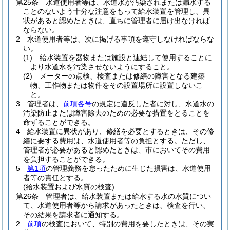
第25条
水道使用者等は、水道水が汚染されまたは漏水する
ことのないよう十分な注意をもって給水装置を管理し、異
状があると認めたときは、直ちに管理者に届け出なければ
ならない。
2
水道使用者等は、次に掲げる事項を遵守しなければならな
い。
(1)
給水装置を器物または施設と連結して使用することに
より水道水を汚染させないようにすること。
(2)
メーターの点検、検査または修繕の障害となる建築
物、工作物または物件をその設置場所に設置しないこ
と。
3
管理者は、
前項各号
の規定に違反した者に対し、水道水の
汚染防止または障害除去のための必要な措置をとることを
命ずることができる。
4
給水装置に異状があり、修繕を必要とするときは、その修
繕に要する費用は、水道使用者等の負担とする。
ただし、
管理者が必要があると認めたときは、市においてその費用
を負担することができる。
5
第1項
の管理義務を怠ったために生じた損害は、水道使用
者等の責任とする。
(給水装置および水質の検査)
第26条
管理者は、給水装置または給水する水の水質につい
て、水道使用者等から請求があったときは、検査を行い、
その結果を請求者に通知する。
2
前項
の検査において、特別の費用を要したときは、その実