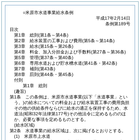
○米原市水道事業給水条例
平成17年2月14日
条例第189号
目次
第1章
総則
(第1条～第4条)
第2章
給水装置の工事および費用
(第5条～第14条)
第3章
給水
(第15条～第26条)
第4章
料金、加入分担金および手数料
(第27条～第36条)
第5章
管理
(第37条～第40条)
第6章
専用水道および貯水槽水道
(第41条・第42条)
第7章
補則
(第43条)
第8章
罰則
(第44条・第45条)
付則
第1章
総則
(趣旨)
第1条
この条例は、米原市水道事業
(以下「水道事業」とい
う。)
の給水についての料金および給水装置工事の費用負担
その他の供給条件ならびに給水の適正を保持するため、水
道法
(昭和32年法律第177号)
その他法令に定めるもののほ
か、必要な事項を定めるものとする。
(給水区域)
第2条
水道事業の給水区域は、次に掲げるとおりとする。
(1)
米原市上水道