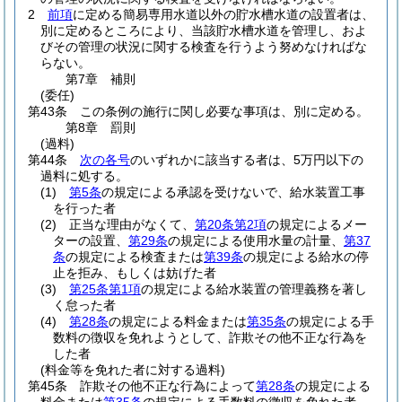
2
前項
に定める簡易専用水道以外の貯水槽水道の設置者は、
別に定めるところにより、当該貯水槽水道を管理し、およ
びその管理の状況に関する検査を行うよう努めなければな
らない。
第7章
補則
(委任)
第43条
この条例の施行に関し必要な事項は、別に定める。
第8章
罰則
(過料)
第44条
次の各号
のいずれかに該当する者は、5万円以下の
過料に処する。
(1)
第5条
の規定による承認を受けないで、給水装置工事
を行った者
(2)
正当な理由がなくて、
第20条第2項
の規定によるメー
ターの設置、
第29条
の規定による使用水量の計量、
第37
条
の規定による検査または
第39条
の規定による給水の停
止を拒み、もしくは妨げた者
(3)
第25条第1項
の規定による給水装置の管理義務を著し
く怠った者
(4)
第28条
の規定による料金または
第35条
の規定による手
数料の徴収を免れようとして、詐欺その他不正な行為を
した者
(料金等を免れた者に対する過料)
第45条
詐欺その他不正な行為によって
第28条
の規定による