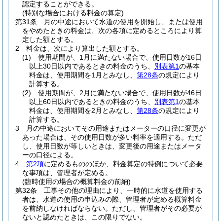
認定することができる。
(特別な場合における料金の算定)
第31条
月の中途において水道の使用を開始し、または使用
をやめたときの料金は、次の各項に定めるところにより算
定した額とする。
2
料金は、次により算出した額とする。
(1)
使用期間が、1月に満たない場合で、使用日数が16日
以上30日以内であるときの料金のうち、
別表第1
の基本
料金は、使用期間を1月とみなし、
第28条
の規定により
計算する。
(2)
使用期間が、2月に満たない場合で、使用日数が46日
以上60日以内であるときの料金のうち、
別表第1
の基本
料金は、使用期間を2月とみなし、
第28条
の規定により
計算する。
3
月の中途においてその用途またはメーターの口径に変更が
あった場合は、その使用日数が多い料率を適用する。
ただ
し、使用日数が等しいときは、変更後の用途またはメータ
ーの口径による。
4
第2項
に定めるもののほか、料金算定の特例について必要
な事項は、管理者が定める。
(臨時使用の場合の概算料金の前納)
第32条
工事その他の理由により、一時的に水道を使用する
者は、水道の使用の申込みの際、管理者が定める概算料金
を前納しなければならない。
ただし、管理者がその必要が
ないと認めたときは、この限りでない。