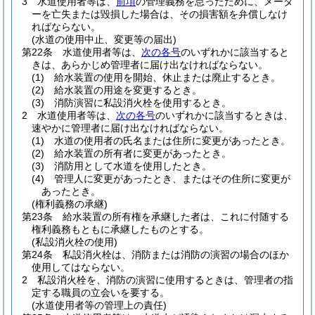
3
水道使用者等は、
前項
の管理義務を怠ったために、メータ
ーを亡失または毀損した場合は、その損害額を弁償しなけ
ればならない。
(水道の使用中止、変更等の届出)
第22条
水道使用者等は、
次の各号
のいずれかに該当すると
きは、あらかじめ管理者に届け出なければならない。
(1)
給水装置の使用を開始、休止または廃止するとき。
(2)
給水装置の用途を変更するとき。
(3)
消防演習に私設消火栓を使用するとき。
2
水道使用者等は、
次の各号
のいずれかに該当するときは、
速やかに管理者に届け出なければならない。
(1)
水道の使用者の氏名または住所に変更があったとき。
(2)
給水装置の所有者に変更があったとき。
(3)
消防用として水道を使用したとき。
(4)
管理人に変更があったとき、またはその住所に変更が
あったとき。
(権利義務の承継)
第23条
給水装置の所有権を承継した者は、これに付随する
権利義務もともに承継したものとする。
(私設消火栓の使用)
第24条
私設消火栓は、消防または消防の演習の場合のほか
使用してはならない。
2
私設消火栓を、消防の演習に使用するときは、管理者の指
定する職員の立会いを要する。
(水道使用者等の管理上の責任)