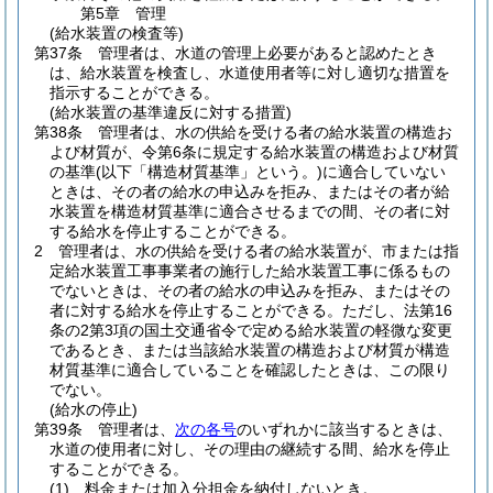
第5章
管理
(給水装置の検査等)
第37条
管理者は、水道の管理上必要があると認めたとき
は、給水装置を検査し、水道使用者等に対し適切な措置を
指示することができる。
(給水装置の基準違反に対する措置)
第38条
管理者は、水の供給を受ける者の給水装置の構造お
よび材質が、令第6条に規定する給水装置の構造および材質
の基準
(以下「構造材質基準」という。)
に適合していない
ときは、その者の給水の申込みを拒み、またはその者が給
水装置を構造材質基準に適合させるまでの間、その者に対
する給水を停止することができる。
2
管理者は、水の供給を受ける者の給水装置が、市または指
定給水装置工事事業者の施行した給水装置工事に係るもの
でないときは、その者の給水の申込みを拒み、またはその
者に対する給水を停止することができる。
ただし、法第16
条の2第3項の国土交通省令で定める給水装置の軽微な変更
であるとき、または当該給水装置の構造および材質が構造
材質基準に適合していることを確認したときは、この限り
でない。
(給水の停止)
第39条
管理者は、
次の各号
のいずれかに該当するときは、
水道の使用者に対し、その理由の継続する間、給水を停止
することができる。
(1)
料金または加入分担金を納付しないとき。