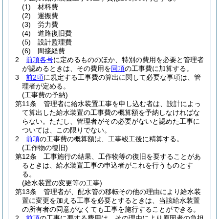
(1)
材料費
(2)
運搬費
(3)
労力費
(4)
道路復旧費
(5)
設計監理費
(6)
間接経費
2
前項各号
に定めるもののほか、特別の費用を必要と管理者
が認めるときは、その費用を
同項
の工事費に加算する。
3
前2項
に規定する工事費の算出に関して必要な事項は、管
理者が定める。
(工事費の予納)
第11条
管理者に給水装置工事を申し込む者は、設計によっ
て算出した給水装置の工事費の概算額を予納しなければな
らない。
ただし、管理者がその必要がないと認めた工事に
ついては、この限りでない。
2
前項
の工事費の概算額は、工事竣工後に精算する。
(工作物の復旧)
第12条
工事施行の結果、工作物等の復旧を要することがあ
るときは、給水装置工事の申込者がこれを行うものとす
る。
(給水装置の変更等の工事)
第13条
管理者が、配水管の移転その他の理由により給水装
置に変更を加える工事を必要とするときは、当該給水装置
の所有者の同意がなくても工事を施行することができる。
2
前項
の工事に要する費用は、その理由により原因者の負担