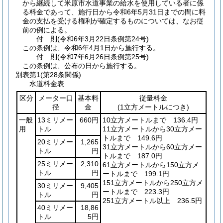
から継続して米原市水道事業の給水を使用している者に係
る料金であって、施行日から令和6年5月31日までの間に料
金の支払を受ける権利が確定するものについては、なお従
前の例による。
付
則
(令和6年3月22日
条例第24号)
この条例は、令和6年4月1日から施行する。
付
則
(令和7年6月26日
条例第25号)
この条例は、公布の日から施行する。
別表第1
(第28条関係)
水道料金表
区分
メーター口
基本料
従量料金
径
金
(1立方メートルにつき)
一般
13ミリメー
660円
10立方メートルまで 136.4円
用
トル
11立方メートルから30立方メー
トルまで 149.6円
20ミリメー
1,265
31立方メートルから60立方メー
トル
円
トルまで 187.0円
25ミリメー
2,310
61立方メートルから150立方メ
トル
円
ートルまで 199.1円
151立方メートルから250立方メ
30ミリメー
9,405
ートルまで 223.3円
トル
円
251立方メートル以上 236.5円
40ミリメー
18,86
トル
5円