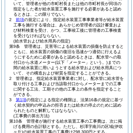
いて、管理者が他の市町村長または他の市町村長が同項の
指定をした者が給水装置工事を施行する必要があると認め
るときは、この限りでない。
2
前項
の規定により、指定給水装置工事事業者等が給水装置
工事を施行する場合は、あらかじめ管理者の設計審査およ
び材料検査を受け、かつ、工事竣工後に管理者の工事検査
を受けなければならない。
(給水管および給水用具の指定)
第9条
管理者は、災害等による給水装置の損傷を防止すると
ともに、給水装置の損傷の復旧を迅速かつ適切に行えるよ
うにするために必要があると認めるときは、配水管への取
付口から水道メーター
(以下「メーター」という。)
までの
間の給水装置に用いようとする給水管および給水用具につ
いて、その構造および材質を指定することができる。
2
管理者は、指定給水装置事業者に対し、配水管に給水管を
取り付ける工事および当該取付口からメーターまでの工事
に関する工法、工期その他の工事上の条件を指定すること
ができる。
3
第1項
の指定による指定の権限は、法第16条の規定に基づ
く給水契約の申込みの拒否または給水の停止のために認め
られたものと解釈してはならない。
(工事費の算出方法)
第10条
管理者が施行する給水装置工事の工事費は、次に掲
げる費用の合計額とする。
ただし、杉澤字南川の区域
(伊吹
ヶ丘)
の給水装置工事の工事費は298,300円とする。