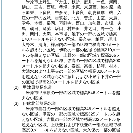
米原市上丹生、下丹生、枝折、醒井、一色、河南、
樋口、三吉、西坂、番場、米原、米原西、梅ヶ原、梅
ヶ原栄、下多良、中多良、上多良、朝妻筑摩、磯、入
江の一部の区域、志賀谷、北方、菅江、山室、大鹿、
堂谷、本郷、長岡、万願寺、西山、加勢野、市場、夫
馬、朝日、烏脇、坂口、村居田、井之口、野一色、小
田、間田、天満、本市場、池下の一部の区域で標高
170メートルを超えない区域、長久寺、柏原、須川、
大野木、清滝、梓河内の一部の区域で標高200メート
ルを超えない区域、伊吹の一部の区域で標高210メー
トルを超えない区域、上野の一部の区域で標高266メ
ートルを超えない区域、弥高の一部の区域で標高300
メートルを超えない区域、春照、高番、杉澤、村木、
大清水および上平寺の一部の区域で標高320メートル
を超えない区域ならびに藤川および小泉字下井の一部
の区域で標高218メートルを超えない区域
(2)
甲津原簡易水道
米原市甲津原の一部の区域で標高546メートルを超
えない区域
(3)
伊吹北部簡易水道
米原市曲谷の一部の区域で標高345メートルを超え
ない区域、甲賀の一部の区域で標高325メートルを超
えない区域、吉槻の一部の区域で標高302メートルを
超えない区域、上板並および下板並の一部の区域で標
高259メートルを超えない区域、大久保の一部の区域