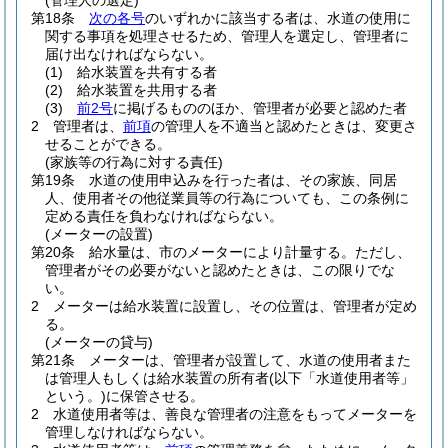
(管理人の選定)
第18条
次の各号
のいずれかに該当する者は、水道の使用に
関する事項を処理させるため、管理人を選定し、管理者に
届け出なければならない。
(1)
給水装置を共有する者
(2)
給水装置を共用する者
(3)
前2号
に掲げるもののほか、管理者が必要と認めた者
2
管理者は、
前項
の管理人を不適当と認めたときは、変更さ
せることができる。
(家族等の行為に対する責任)
第19条
水道の使用申込みを行った者は、その家族、同居
人、使用者その他従業員等の行為についても、この条例に
定める責任を負わなければならない。
(メーターの設置)
第20条
給水量は、市のメーターにより計量する。
ただし、
管理者がその必要がないと認めたときは、この限りでな
い。
2
メーターは給水装置に設置し、その位置は、管理者が定め
る。
(メーターの貸与)
第21条
メーターは、管理者が設置して、水道の使用者また
は管理人もしくは給水装置の所有者
(以下「水道使用者等」
という。)
に保管させる。
2
水道使用者等は、善良な管理者の注意をもってメーターを
管理しなければならない。