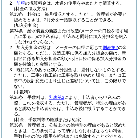
2
前項
の概算料金は、水道の使用をやめたとき清算する。
(料金の徴収方法)
第33条
料金は、毎月徴収とする。
ただし、管理者が必要と
認めるときは、2月分を一括徴収することができる。
(加入分担金)
第34条
給水装置の新設または改造
(メーターの口径を増す場
合に限る。)
の申込者は、申込みと同時に加入分担金を納入
しなければならない。
2
加入分担金の額は、メーターの口径に応じて
別表第2
の金
額とする。
ただし、改造工事に係る加入分担金の額は、新
口径に係る加入分担金の額から旧口径に係る加入分担金の
額を控除した金額とする。
3
既に納入のあった加入分担金は、還付しないものとする。
ただし、工事の着工前に工事を取りやめた場合、または工
事中の設計変更により生じた差額については、この限りで
ない。
(手数料)
第35条
手数料は、
別表第3
により、申込者から申込みの
際、これを徴収する。
ただし、管理者が、特別の理由があ
ると認めた申込者からは、申込み後に徴収することができ
る。
(料金、手数料等の軽減または免除)
第36条
管理者は、公益上その他特別の理由があると認めた
ときは、この条例によって納付しなければならない料金、
手数料その他の費用を軽減または免除することができる。