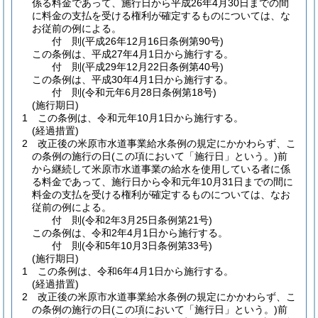
係る料金であって、施行日から平成26年4月30日までの間
に料金の支払を受ける権利が確定するものについては、な
お従前の例による。
付
則
(平成26年12月16日
条例第90号)
この条例は、平成27年4月1日から施行する。
付
則
(平成29年12月22日
条例第40号)
この条例は、平成30年4月1日から施行する。
付
則
(令和元年6月28日
条例第18号)
(施行期日)
1
この条例は、令和元年10月1日から施行する。
(経過措置)
2
改正後の米原市水道事業給水条例の規定にかかわらず、こ
の条例の施行の日
(この項において「施行日」という。)
前
から継続して米原市水道事業の給水を使用している者に係
る料金であって、施行日から令和元年10月31日までの間に
料金の支払を受ける権利が確定するものについては、なお
従前の例による。
付
則
(令和2年3月25日
条例第21号)
この条例は、令和2年4月1日から施行する。
付
則
(令和5年10月3日
条例第33号)
(施行期日)
1
この条例は、令和6年4月1日から施行する。
(経過措置)
2
改正後の米原市水道事業給水条例の規定にかかわらず、こ
の条例の施行の日
(この項において「施行日」という。)
前