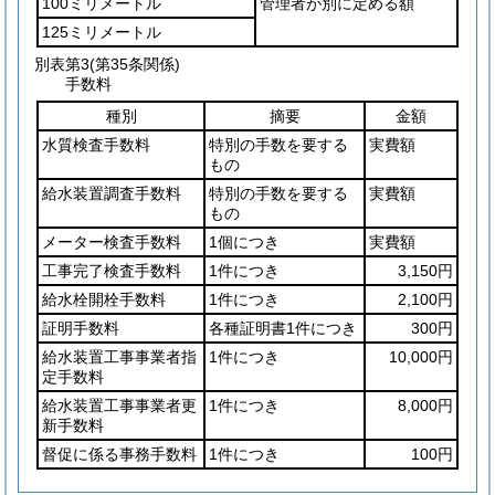
100ミリメートル
管理者が別に定める額
125ミリメートル
別表第3
(第35条関係)
手数料
種別
摘要
金額
水質検査手数料
特別の手数を要する
実費額
もの
給水装置調査手数料
特別の手数を要する
実費額
もの
メーター検査手数料
1個につき
実費額
工事完了検査手数料
1件につき
3,150円
給水栓開栓手数料
1件につき
2,100円
証明手数料
各種証明書1件につき
300円
給水装置工事事業者指
1件につき
10,000円
定手数料
給水装置工事事業者更
1件につき
8,000円
新手数料
督促に係る事務手数料
1件につき
100円