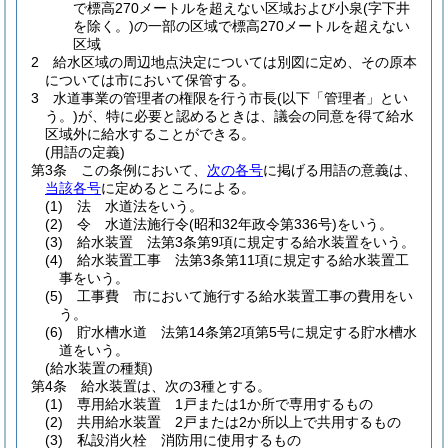
で標高270メートルを超えない区域および小泉
(字下井
を除く。)
の一部の区域で標高270メートルを超えない
区域
2
給水区域の周辺地点決定については別図に定め、その原本
については市において保管する。
3
水道事業の管理者の権限を行う市長
(以下「管理者」とい
う。)
が、特に必要と認めるときは、議会の同意を得て給水
区域外に給水することができる。
(用語の定義)
第3条
この条例において、
次の各号
に掲げる用語の意義は、
当該各号
に定めるところによる。
(1)
法 水道法をいう。
(2)
令 水道法施行令
(昭和32年政令第336号)
をいう。
(3)
給水装置 法第3条第9項に規定する給水装置をいう。
(4)
給水装置工事 法第3条第11項に規定する給水装置工
事をいう。
(5)
工事費 市において施行する給水装置工事の費用をい
う。
(6)
貯水槽水道 法第14条第2項第5号に規定する貯水槽水
道をいう。
(給水装置の種類)
第4条
給水装置は、次の3種とする。
(1)
専用給水装置 1戸または1か所で専用するもの
(2)
共用給水装置 2戸または2か所以上で共用するもの
(3)
私設消火栓 消防用に使用するもの