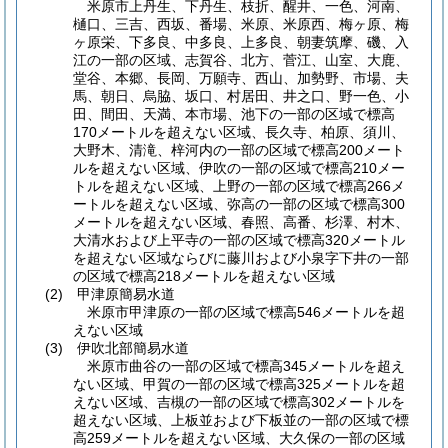
米原市上丹生、下丹生、枝折、醒井、一色、河南、
樋口、三吉、西坂、番場、米原、米原西、梅ヶ原、梅
ヶ原栄、下多良、中多良、上多良、朝妻筑摩、磯、入
江の一部の区域、志賀谷、北方、菅江、山室、大鹿、
堂谷、本郷、長岡、万願寺、西山、加勢野、市場、夫
馬、朝日、烏脇、坂口、村居田、井之口、野一色、小
田、間田、天満、本市場、池下の一部の区域で標高
170メートルを超えない区域、長久寺、柏原、須川、
大野木、清滝、梓河内の一部の区域で標高200メート
ルを超えない区域、伊吹の一部の区域で標高210メー
トルを超えない区域、上野の一部の区域で標高266メ
ートルを超えない区域、弥高の一部の区域で標高300
メートルを超えない区域、春照、高番、杉澤、村木、
大清水および上平寺の一部の区域で標高320メートル
を超えない区域ならびに藤川および小泉字下井の一部
の区域で標高218メートルを超えない区域
(2)
甲津原簡易水道
米原市甲津原の一部の区域で標高546メートルを超
えない区域
(3)
伊吹北部簡易水道
米原市曲谷の一部の区域で標高345メートルを超え
ない区域、甲賀の一部の区域で標高325メートルを超
えない区域、吉槻の一部の区域で標高302メートルを
超えない区域、上板並および下板並の一部の区域で標
高259メートルを超えない区域、大久保の一部の区域