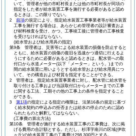
いて、管理者が他の市町村長または他の市町村長が同項の
指定をした者が給水装置工事を施行する必要があると認め
るときは、この限りでない。
2
前項
の規定により、指定給水装置工事事業者等が給水装置
工事を施行する場合は、あらかじめ管理者の設計審査およ
び材料検査を受け、かつ、工事竣工後に管理者の工事検査
を受けなければならない。
(給水管および給水用具の指定)
第9条
管理者は、災害等による給水装置の損傷を防止すると
ともに、給水装置の損傷の復旧を迅速かつ適切に行えるよ
うにするために必要があると認めるときは、配水管への取
付口から水道メーター
(以下「メーター」という。)
までの
間の給水装置に用いようとする給水管および給水用具につ
いて、その構造および材質を指定することができる。
2
管理者は、指定給水装置事業者に対し、配水管に給水管を
取り付ける工事および当該取付口からメーターまでの工事
に関する工法、工期その他の工事上の条件を指定すること
ができる。
3
第1項
の指定による指定の権限は、法第16条の規定に基づ
く給水契約の申込みの拒否または給水の停止のために認め
られたものと解釈してはならない。
(工事費の算出方法)
第10条
管理者が施行する給水装置工事の工事費は、次に掲
げる費用の合計額とする。
ただし、杉澤字南川の区域
(伊吹
ヶ丘)
の給水装置工事の工事費は298,300円とする。