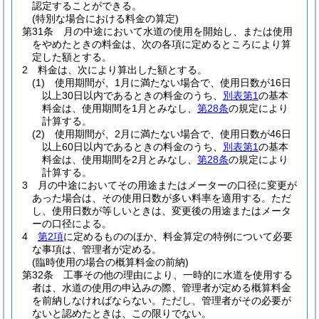
認定することができる。
(特別な場合における料金の算定)
第31条
月の中途において水道の使用を開始し、または使用
をやめたときの料金は、次の各項に定めるところにより算
定した額とする。
2
料金は、次により算出した額とする。
(1)
使用期間が、1月に満たない場合で、使用日数が16日
以上30日以内であるときの料金のうち、
別表第1
の基本
料金は、使用期間を1月とみなし、
第28条
の規定により
計算する。
(2)
使用期間が、2月に満たない場合で、使用日数が46日
以上60日以内であるときの料金のうち、
別表第1
の基本
料金は、使用期間を2月とみなし、
第28条
の規定により
計算する。
3
月の中途においてその用途またはメーターの口径に変更が
あった場合は、その使用日数が多い料率を適用する。
ただ
し、使用日数が等しいときは、変更後の用途またはメータ
ーの口径による。
4
第2項
に定めるもののほか、料金算定の特例について必要
な事項は、管理者が定める。
(臨時使用の場合の概算料金の前納)
第32条
工事その他の理由により、一時的に水道を使用する
者は、水道の使用の申込みの際、管理者が定める概算料金
を前納しなければならない。
ただし、管理者がその必要が
ないと認めたときは、この限りでない。