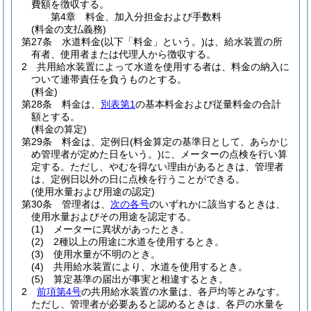
費額を徴収する。
第4章
料金、加入分担金および手数料
(料金の支払義務)
第27条
水道料金
(以下「料金」という。)
は、給水装置の所
有者、使用者または代理人から徴収する。
2
共用給水装置によって水道を使用する者は、料金の納入に
ついて連帯責任を負うものとする。
(料金)
第28条
料金は、
別表第1
の基本料金および従量料金の合計
額とする。
(料金の算定)
第29条
料金は、定例日
(料金算定の基準日として、あらかじ
め管理者が定めた日をいう。)
に、メーターの点検を行い算
定する。
ただし、やむを得ない理由があるときは、管理者
は、定例日以外の日に点検を行うことができる。
(使用水量および用途の認定)
第30条
管理者は、
次の各号
のいずれかに該当するときは、
使用水量およびその用途を認定する。
(1)
メーターに異状があったとき。
(2)
2種以上の用途に水道を使用するとき。
(3)
使用水量が不明のとき。
(4)
共用給水装置により、水道を使用するとき。
(5)
算定基準の届出が事実と相違するとき。
2
前項第4号
の共用給水装置の水量は、各戸均等とみなす。
ただし、管理者が必要あると認めるときは、各戸の水量を