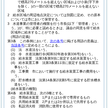
で標高270メートルを超えない区域および小泉
(字下井
を除く。)
の一部の区域で標高270メートルを超えない
区域
2
給水区域の周辺地点決定については別図に定め、その原本
については市において保管する。
3
水道事業の管理者の権限を行う市長
(以下「管理者」とい
う。)
が、特に必要と認めるときは、議会の同意を得て給水
区域外に給水することができる。
(用語の定義)
第3条
この条例において、
次の各号
に掲げる用語の意義は、
当該各号
に定めるところによる。
(1)
法 水道法をいう。
(2)
令 水道法施行令
(昭和32年政令第336号)
をいう。
(3)
給水装置 法第3条第9項に規定する給水装置をいう。
(4)
給水装置工事 法第3条第11項に規定する給水装置工
事をいう。
(5)
工事費 市において施行する給水装置工事の費用をい
う。
(6)
貯水槽水道 法第14条第2項第5号に規定する貯水槽水
道をいう。
(給水装置の種類)
第4条
給水装置は、次の3種とする。
(1)
専用給水装置 1戸または1か所で専用するもの
(2)
共用給水装置 2戸または2か所以上で共用するもの
(3)
私設消火栓 消防用に使用するもの