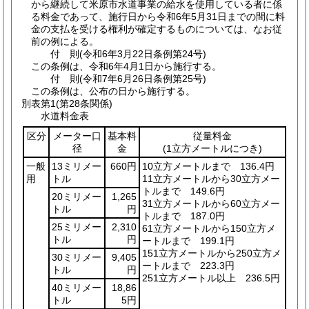
から継続して米原市水道事業の給水を使用している者に係
る料金であって、施行日から令和6年5月31日までの間に料
金の支払を受ける権利が確定するものについては、なお従
前の例による。
付
則
(令和6年3月22日
条例第24号)
この条例は、令和6年4月1日から施行する。
付
則
(令和7年6月26日
条例第25号)
この条例は、公布の日から施行する。
別表第1
(第28条関係)
水道料金表
区分
メーター口
基本料
従量料金
径
金
(1立方メートルにつき)
一般
13ミリメー
660円
10立方メートルまで 136.4円
用
トル
11立方メートルから30立方メー
トルまで 149.6円
20ミリメー
1,265
31立方メートルから60立方メー
トル
円
トルまで 187.0円
25ミリメー
2,310
61立方メートルから150立方メ
トル
円
ートルまで 199.1円
151立方メートルから250立方メ
30ミリメー
9,405
ートルまで 223.3円
トル
円
251立方メートル以上 236.5円
40ミリメー
18,86
トル
5円