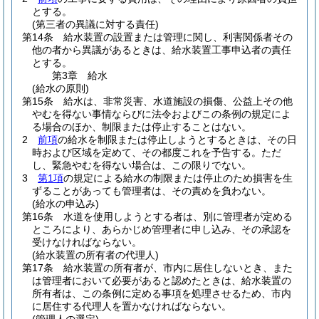
とする。
(第三者の異議に対する責任)
第14条
給水装置の設置または管理に関し、利害関係者その
他の者から異議があるときは、給水装置工事申込者の責任
とする。
第3章
給水
(給水の原則)
第15条
給水は、非常災害、水道施設の損傷、公益上その他
やむを得ない事情ならびに法令およびこの条例の規定によ
る場合のほか、制限または停止することはない。
2
前項
の給水を制限または停止しようとするときは、その日
時および区域を定めて、その都度これを予告する。
ただ
し、緊急やむを得ない場合は、この限りでない。
3
第1項
の規定による給水の制限または停止のため損害を生
ずることがあっても管理者は、その責めを負わない。
(給水の申込み)
第16条
水道を使用しようとする者は、別に管理者が定める
ところにより、あらかじめ管理者に申し込み、その承認を
受けなければならない。
(給水装置の所有者の代理人)
第17条
給水装置の所有者が、市内に居住しないとき、また
は管理者において必要があると認めたときは、給水装置の
所有者は、この条例に定める事項を処理させるため、市内
に居住する代理人を置かなければならない。