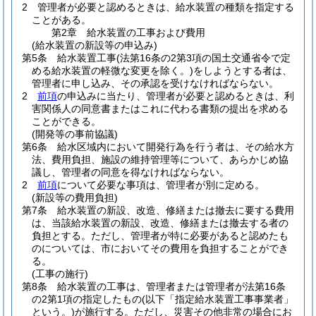
2
管理者が必要と認めるときは、給水装置の種類を指定する
ことがある。
第2章
給水装置の工事および費用
(給水装置の新設等の申込み)
第5条
給水装置工事
(法第16条の2第3項の国土交通省令で定
める給水装置の軽微な変更を除く。)
をしようとする者は、
管理者に申し込み、その承認を受けなければならない。
2
前項
の申込みに当たり、管理者が必要と認めるときは、利
害関係人の同意書またはこれに代わる書類の提出を求める
ことができる。
(開発等の事前協議)
第6条
給水区域内において開発行為を行う者は、その給水方
法、費用負担、施設の維持管理等について、あらかじめ協
議し、管理者の同意を得なければならない。
2
前項
について必要な事項は、管理者が別に定める。
(新設等の費用負担)
第7条
給水装置の新設、改造、修繕または撤去に要する費用
は、当該給水装置の新設、改造、修繕または撤去する者の
負担とする。
ただし、管理者が特に必要があると認めたも
のについては、市においてその費用を負担することができ
る。
(工事の施行)
第8条
給水装置の工事は、管理者または管理者が法第16条
の2第1項の指定したもの
(以下「指定給水装置工事事業者」
という。)
が施行する。
ただし、災害その他非常の場合にお