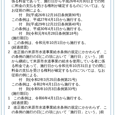
係る料金であって、施行日から平成26年4月30日までの間
に料金の支払を受ける権利が確定するものについては、な
お従前の例による。
付
則
(平成26年12月16日
条例第90号)
この条例は、平成27年4月1日から施行する。
付
則
(平成29年12月22日
条例第40号)
この条例は、平成30年4月1日から施行する。
付
則
(令和元年6月28日
条例第18号)
(施行期日)
1
この条例は、令和元年10月1日から施行する。
(経過措置)
2
改正後の米原市水道事業給水条例の規定にかかわらず、こ
の条例の施行の日
(この項において「施行日」という。)
前
から継続して米原市水道事業の給水を使用している者に係
る料金であって、施行日から令和元年10月31日までの間に
料金の支払を受ける権利が確定するものについては、なお
従前の例による。
付
則
(令和2年3月25日
条例第21号)
この条例は、令和2年4月1日から施行する。
付
則
(令和5年10月3日
条例第33号)
(施行期日)
1
この条例は、令和6年4月1日から施行する。
(経過措置)
2
改正後の米原市水道事業給水条例の規定にかかわらず、こ
の条例の施行の日
(この項において「施行日」という。)
前