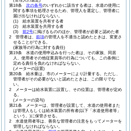
(管理人の選定)
第18条
次の各号
のいずれかに該当する者は、水道の使用に
関する事項を処理させるため、管理人を選定し、管理者に
届け出なければならない。
(1)
給水装置を共有する者
(2)
給水装置を共用する者
(3)
前2号
に掲げるもののほか、管理者が必要と認めた者
2
管理者は、
前項
の管理人を不適当と認めたときは、変更さ
せることができる。
(家族等の行為に対する責任)
第19条
水道の使用申込みを行った者は、その家族、同居
人、使用者その他従業員等の行為についても、この条例に
定める責任を負わなければならない。
(メーターの設置)
第20条
給水量は、市のメーターにより計量する。
ただし、
管理者がその必要がないと認めたときは、この限りでな
い。
2
メーターは給水装置に設置し、その位置は、管理者が定め
る。
(メーターの貸与)
第21条
メーターは、管理者が設置して、水道の使用者また
は管理人もしくは給水装置の所有者
(以下「水道使用者等」
という。)
に保管させる。
2
水道使用者等は、善良な管理者の注意をもってメーターを
管理しなければならない。