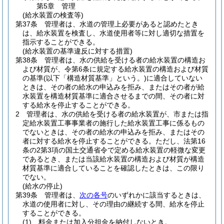
第5章
管理
(給水装置の検査等)
第37条
管理者は、水道の管理上必要があると認めたとき
は、給水装置を検査し、水道使用者等に対し適切な措置を
指示することができる。
(給水装置の基準違反に対する措置)
第38条
管理者は、水の供給を受ける者の給水装置の構造お
よび材質が、令第6条に規定する給水装置の構造および材質
の基準
(以下「構造材質基準」という。)
に適合していない
ときは、その者の給水の申込みを拒み、またはその者が給
水装置を構造材質基準に適合させるまでの間、その者に対
する給水を停止することができる。
2
管理者は、水の供給を受ける者の給水装置が、市または指
定給水装置工事事業者の施行した給水装置工事に係るもの
でないときは、その者の給水の申込みを拒み、またはその
者に対する給水を停止することができる。
ただし、法第16
条の2第3項の国土交通省令で定める給水装置の軽微な変更
であるとき、または当該給水装置の構造および材質が構造
材質基準に適合していることを確認したときは、この限り
でない。
(給水の停止)
第39条
管理者は、
次の各号
のいずれかに該当するときは、
水道の使用者に対し、その理由の継続する間、給水を停止
することができる。
(1)
料金または加入分担金を納付しないとき。