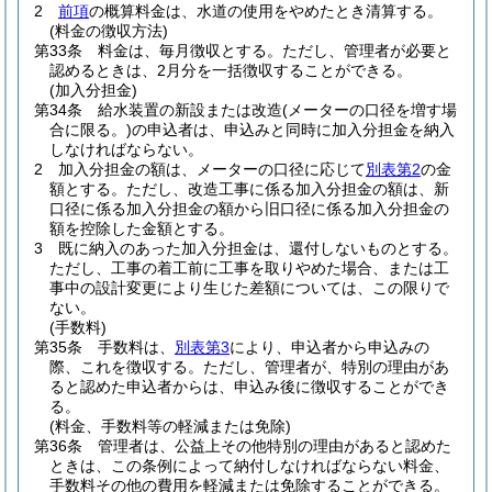
2
前項
の概算料金は、水道の使用をやめたとき清算する。
(料金の徴収方法)
第33条
料金は、毎月徴収とする。
ただし、管理者が必要と
認めるときは、2月分を一括徴収することができる。
(加入分担金)
第34条
給水装置の新設または改造
(メーターの口径を増す場
合に限る。)
の申込者は、申込みと同時に加入分担金を納入
しなければならない。
2
加入分担金の額は、メーターの口径に応じて
別表第2
の金
額とする。
ただし、改造工事に係る加入分担金の額は、新
口径に係る加入分担金の額から旧口径に係る加入分担金の
額を控除した金額とする。
3
既に納入のあった加入分担金は、還付しないものとする。
ただし、工事の着工前に工事を取りやめた場合、または工
事中の設計変更により生じた差額については、この限りで
ない。
(手数料)
第35条
手数料は、
別表第3
により、申込者から申込みの
際、これを徴収する。
ただし、管理者が、特別の理由があ
ると認めた申込者からは、申込み後に徴収することができ
る。
(料金、手数料等の軽減または免除)
第36条
管理者は、公益上その他特別の理由があると認めた
ときは、この条例によって納付しなければならない料金、
手数料その他の費用を軽減または免除することができる。