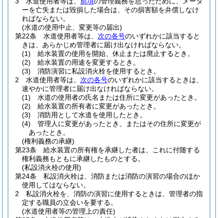
3
水道使用者等は、
前項
の管理義務を怠ったために、メータ
ーを亡失または毀損した場合は、その損害額を弁償しなけ
ればならない。
(水道の使用中止、変更等の届出)
第22条
水道使用者等は、
次の各号
のいずれかに該当すると
きは、あらかじめ管理者に届け出なければならない。
(1)
給水装置の使用を開始、休止または廃止するとき。
(2)
給水装置の用途を変更するとき。
(3)
消防演習に私設消火栓を使用するとき。
2
水道使用者等は、
次の各号
のいずれかに該当するときは、
速やかに管理者に届け出なければならない。
(1)
水道の使用者の氏名または住所に変更があったとき。
(2)
給水装置の所有者に変更があったとき。
(3)
消防用として水道を使用したとき。
(4)
管理人に変更があったとき、またはその住所に変更が
あったとき。
(権利義務の承継)
第23条
給水装置の所有権を承継した者は、これに付随する
権利義務もともに承継したものとする。
(私設消火栓の使用)
第24条
私設消火栓は、消防または消防の演習の場合のほか
使用してはならない。
2
私設消火栓を、消防の演習に使用するときは、管理者の指
定する職員の立会いを要する。
(水道使用者等の管理上の責任)