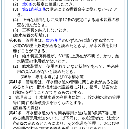
(2)
第8条
の規定に違反したとき。
(3)
第21条第3項
の規定による措置命令に従わなかったと
き。
(4)
正当な理由なしに法第17条の規定による給水装置の検
査を拒んだとき。
(5)
工事費を納入しないとき。
(給水装置の切離し)
第40条
管理者は、
次の各号
のいずれかに該当する場合で、
水道の管理上必要があると認めたときは、給水装置を切り
離すことができる。
(1)
給水装置所有者が、60日以上所在が不明で、かつ、給
水装置の使用者がないとき。
(2)
給水装置が、使用されていない状態であって、将来使
用の見込みがないと認めたとき。
第6章
専用水道および貯水槽水道
第41条
管理者は、貯水槽水道の管理に関し必要があると認
めるときは、貯水槽水道の設置者に対し、指導、助言およ
び勧告を行うことができるものとする。
2
管理者は、貯水槽水道の利用者に対し、貯水槽水道の管理
等に関する情報提供を行うものとする。
(設置者の責務)
第42条
貯水槽水道のうち簡易専用水道
(法第3条第7項に定
める簡易専用水道をいう。以下同じ。)
の設置者は、法第34
条の2の定めるところにより、その水道を管理し、およびそ
の管理の状況に関する検査を受けなければならない。