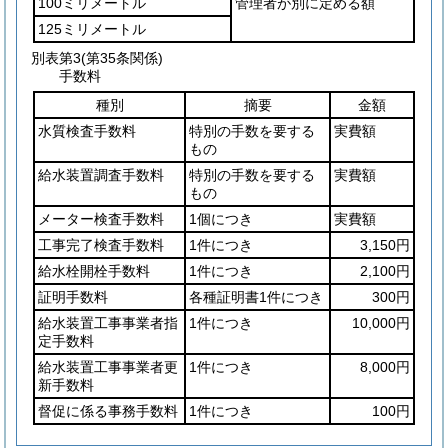
100ミリメートル
管理者が別に定める額
125ミリメートル
別表第3
(第35条関係)
手数料
種別
摘要
金額
水質検査手数料
特別の手数を要する
実費額
もの
給水装置調査手数料
特別の手数を要する
実費額
もの
メーター検査手数料
1個につき
実費額
工事完了検査手数料
1件につき
3,150円
給水栓開栓手数料
1件につき
2,100円
証明手数料
各種証明書1件につき
300円
給水装置工事事業者指
1件につき
10,000円
定手数料
給水装置工事事業者更
1件につき
8,000円
新手数料
督促に係る事務手数料
1件につき
100円