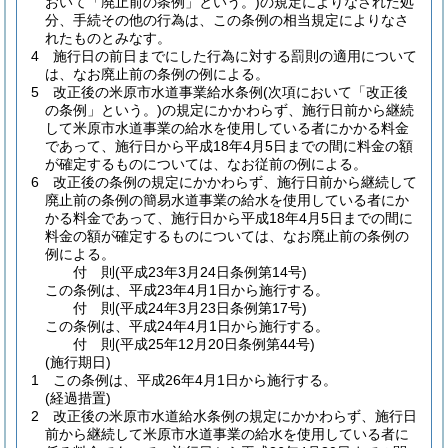
おいて「廃止前の条例」という。)
の規定によりなされた処
分、手続その他の行為は、この条例の相当規定によりなさ
れたものとみなす。
4
施行日の前日までにした行為に対する罰則の適用について
は、なお廃止前の条例の例による。
5
改正後の米原市水道事業給水条例
(次項において「改正後
の条例」という。)
の規定にかかわらず、施行日前から継続
して米原市水道事業の給水を使用している者にかかる料金
であって、施行日から平成18年4月5日までの間に料金の額
が確定するものについては、なお従前の例による。
6
改正後の条例の規定にかかわらず、施行日前から継続して
廃止前の条例の簡易水道事業の給水を使用している者にか
かる料金であって、施行日から平成18年4月5日までの間に
料金の額が確定するものについては、なお廃止前の条例の
例による。
付
則
(平成23年3月24日
条例第14号)
この条例は、平成23年4月1日から施行する。
付
則
(平成24年3月23日
条例第17号)
この条例は、平成24年4月1日から施行する。
付
則
(平成25年12月20日
条例第44号)
(施行期日)
1
この条例は、平成26年4月1日から施行する。
(経過措置)
2
改正後の米原市水道給水条例の規定にかかわらず、施行日
前から継続して米原市水道事業の給水を使用している者に