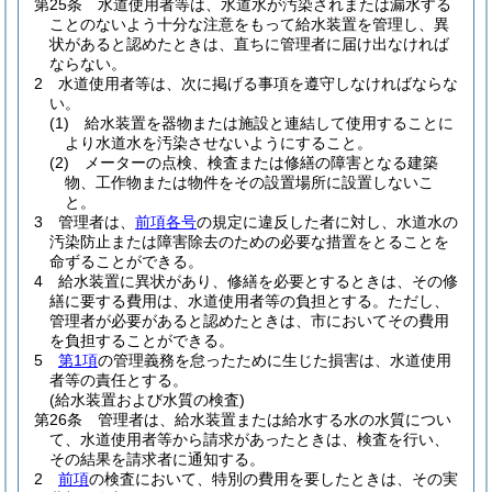
第25条
水道使用者等は、水道水が汚染されまたは漏水する
ことのないよう十分な注意をもって給水装置を管理し、異
状があると認めたときは、直ちに管理者に届け出なければ
ならない。
2
水道使用者等は、次に掲げる事項を遵守しなければならな
い。
(1)
給水装置を器物または施設と連結して使用することに
より水道水を汚染させないようにすること。
(2)
メーターの点検、検査または修繕の障害となる建築
物、工作物または物件をその設置場所に設置しないこ
と。
3
管理者は、
前項各号
の規定に違反した者に対し、水道水の
汚染防止または障害除去のための必要な措置をとることを
命ずることができる。
4
給水装置に異状があり、修繕を必要とするときは、その修
繕に要する費用は、水道使用者等の負担とする。
ただし、
管理者が必要があると認めたときは、市においてその費用
を負担することができる。
5
第1項
の管理義務を怠ったために生じた損害は、水道使用
者等の責任とする。
(給水装置および水質の検査)
第26条
管理者は、給水装置または給水する水の水質につい
て、水道使用者等から請求があったときは、検査を行い、
その結果を請求者に通知する。
2
前項
の検査において、特別の費用を要したときは、その実