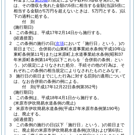
料金または
第35条
の規定による手数料の徴収を免れた者
は、その徴収を免れた金額の5倍に相当する金額
(当該5倍に
相当する金額が5万円を超えないときは、5万円とする。)
以
下の過料に処する。
付
則
(施行期日)
1
この条例は、平成17年2月14日から施行する。
(経過措置)
2
この条例の施行の日
(
次項
において「施行日」という。)
の
前日までに、合併前の山東町水道事業給水条例
(平成10年山
東町条例第11号)
または米原町上水道事業給水条例
(昭和37
年米原町条例第14号)
(以下これらを「合併前の条例」とい
う。)
の規定によりなされた処分、手続その他の行為は、そ
れぞれこの条例の相当規定によりなされたものとみなす。
3
施行日の前日までにした行為に対する罰則の適用について
は、なお合併前の条例の例による。
付
則
(平成17年12月22日
条例第352号)
(施行期日)
1
この条例は、平成18年4月1日から施行する。
(米原市伊吹簡易水道条例の廃止)
2
米原市伊吹簡易水道条例
(平成17年米原市条例第190号)
は、廃止する。
(経過措置)
3
この条例の施行の日
(以下「施行日」という。)
の前日まで
に、廃止前の米原市伊吹簡易水道条例
(次項および第6項に