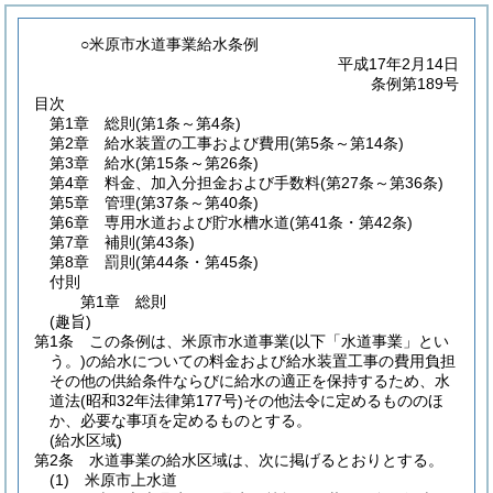
○米原市水道事業給水条例
平成17年2月14日
条例第189号
目次
第1章
総則
(第1条～第4条)
第2章
給水装置の工事および費用
(第5条～第14条)
第3章
給水
(第15条～第26条)
第4章
料金、加入分担金および手数料
(第27条～第36条)
第5章
管理
(第37条～第40条)
第6章
専用水道および貯水槽水道
(第41条・第42条)
第7章
補則
(第43条)
第8章
罰則
(第44条・第45条)
付則
第1章
総則
(趣旨)
第1条
この条例は、米原市水道事業
(以下「水道事業」とい
う。)
の給水についての料金および給水装置工事の費用負担
その他の供給条件ならびに給水の適正を保持するため、水
道法
(昭和32年法律第177号)
その他法令に定めるもののほ
か、必要な事項を定めるものとする。
(給水区域)
第2条
水道事業の給水区域は、次に掲げるとおりとする。
(1)
米原市上水道