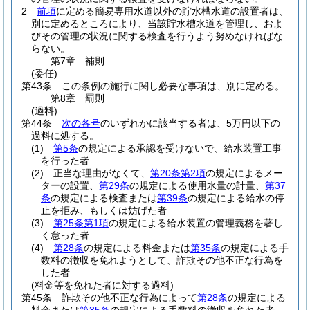
2
前項
に定める簡易専用水道以外の貯水槽水道の設置者は、
別に定めるところにより、当該貯水槽水道を管理し、およ
びその管理の状況に関する検査を行うよう努めなければな
らない。
第7章
補則
(委任)
第43条
この条例の施行に関し必要な事項は、別に定める。
第8章
罰則
(過料)
第44条
次の各号
のいずれかに該当する者は、5万円以下の
過料に処する。
(1)
第5条
の規定による承認を受けないで、給水装置工事
を行った者
(2)
正当な理由がなくて、
第20条第2項
の規定によるメー
ターの設置、
第29条
の規定による使用水量の計量、
第37
条
の規定による検査または
第39条
の規定による給水の停
止を拒み、もしくは妨げた者
(3)
第25条第1項
の規定による給水装置の管理義務を著し
く怠った者
(4)
第28条
の規定による料金または
第35条
の規定による手
数料の徴収を免れようとして、詐欺その他不正な行為を
した者
(料金等を免れた者に対する過料)
第45条
詐欺その他不正な行為によって
第28条
の規定による