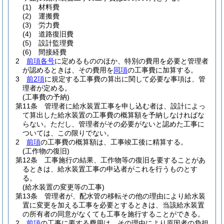
(1)
材料費
(2)
運搬費
(3)
労力費
(4)
道路復旧費
(5)
設計監理費
(6)
間接経費
2
前項各号
に定めるもののほか、特別の費用を必要と管理者
が認めるときは、その費用を
同項
の工事費に加算する。
3
前2項
に規定する工事費の算出に関して必要な事項は、管
理者が定める。
(工事費の予納)
第11条
管理者に給水装置工事を申し込む者は、設計によっ
て算出した給水装置の工事費の概算額を予納しなければな
らない。
ただし、管理者がその必要がないと認めた工事に
ついては、この限りでない。
2
前項
の工事費の概算額は、工事竣工後に精算する。
(工作物の復旧)
第12条
工事施行の結果、工作物等の復旧を要することがあ
るときは、給水装置工事の申込者がこれを行うものとす
る。
(給水装置の変更等の工事)
第13条
管理者が、配水管の移転その他の理由により給水装
置に変更を加える工事を必要とするときは、当該給水装置
の所有者の同意がなくても工事を施行することができる。
2
前項
の工事に要する費用は、その理由により原因者の負担