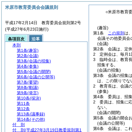
米原市教育委員会会議規則
○米原市教育
平成17年2月14日 教育委員会規則第2号
(趣旨)
(平成27年6月23日施行)
第1条
この規則
は
会議その他委員会
条項目次
沿革
(会議)
本則
第2条
会議は、定
第1条
(趣旨)
2
定例会は、毎月1
第2条
(会議)
3
臨時会は、教育
第3条
(会議の招集)
招集する。
第4条
(参集)
(会議の招集)
第5条
(会議の開閉)
第3条
会議の招集
第6条
(会議の公開等)
は、この限りでな
第7条
(要望)
2
教育長は、会議
第8条
(動議)
(参集)
第9条
(発言)
第4条
委員は、招
第10条
(採決)
2
委員は、招集に
第11条
ない。
第12条
(会議の開閉)
第13条
(議事録)
第5条
会議の開会
第14条
(その他)
(会議の公開等)
付 則
第6条
会議は、こ
付 則
(平成27年3月19日教委規則第1