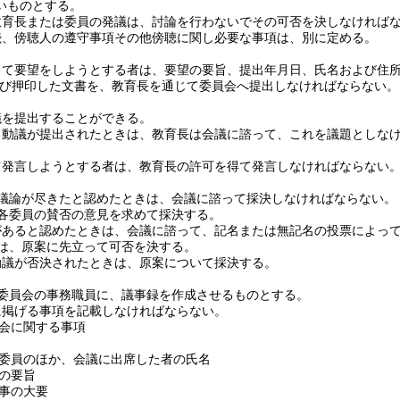
いものとする。
教育長または委員の発議は、討論を行わないでその可否を決しなければ
続、傍聴人の遵守事項その他傍聴に関し必要な事項は、別に定める。
して要望をしようとする者は、要望の要旨、提出年月日、氏名および住
び押印した文書を、教育長を通じて委員会へ提出しなければならない。
議を提出することができる。
り動議が提出されたときは、教育長は会議に諮って、これを議題としな
て発言しようとする者は、教育長の許可を得て発言しなければならない
議論が尽きたと認めたときは、会議に諮って採決しなければならない。
各委員の賛否の意見を求めて採決する。
があると認めたときは、会議に諮って、記名または無記名の投票によっ
は、原案に先立って可否を決する。
動議が否決されたときは、原案について採決する。
委員会の事務職員に、議事録を作成させるものとする。
に掲げる事項を記載しなければならない。
会に関する事項
委員のほか、会議に出席した者の氏名
の要旨
事の大要