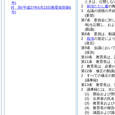
ときは、公開しな
号)
2
前項ただし書
の
付 則
(平成27年6月23日教委規則第6
3
会議の傍聴の手
号)
(要望)
第7条
委員会に対
地)
を記載し、およ
(動議)
第8条
委員は、動
2
前項
の規定によ
(発言)
第9条
会議におい
(採決)
第10条
教育長は、
第11条
教育長は、
2
教育長は、必要
第12条
修正の動議
2
すべての修正の
(議事録)
第13条
教育長は、
2
議事録には、次
(1)
開会および閉
(2)
出席者の氏名
(3)
教育長および
(4)
教育長の報告
(5)
議題および議