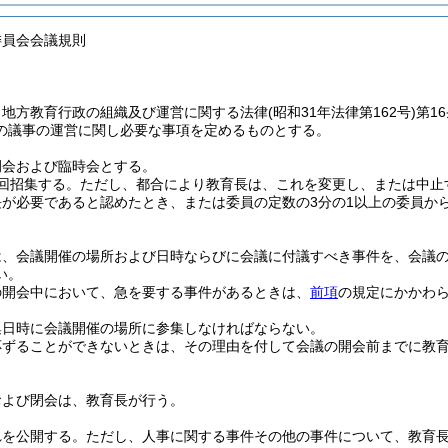
委員会会議規則
、地方教育行政の組織及び運営に関する法律
(昭和31年法律第162号)
第1
の議事の運営に関し必要な事項を定めるものとする。
例会および臨時会とする。
回招集する。
ただし、都合により教育長は、これを変更し、または中止
長が必要であると認めたとき、または委員の定数の3分の1以上の委員か
は、会議開催の場所および日時ならびに会議に付議すべき事件を、会議の
い。
の開会中において、急を要する事件があるときは、
前項
の規定にかかわ
集日時に会議開催の場所に参集しなければならない。
応ずることができないときは、その理由を付して会議の開会前までに教
および閉会は、教育長が行う。
れを公開する。
ただし、人事に関する事件その他の事件について、教育長