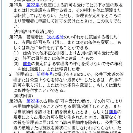
第26条
第22条
の規定による許可を受けて公共下水道の敷地
または排水施設を占用する者は、その権利を他に譲渡また
は転貸してはならない。
ただし、管理者が定めるところに
より管理者に申請して許可を受けたときは、この限りでな
い。
(占用許可の取消し等)
第27条
管理者は、
次の各号
のいずれかに該当する者に対
し、占用の許可を取り消し、またはその条件を変更し、も
しくは新たに条件を付することができる。
(1)
虚偽その他不正な手段により占用の許可を受けた者
(2)
許可の目的または条件に違反したもの
(3)
前条
の規定による管理者の許可を受けないでその権利
を他に譲渡し、または転貸した者
2
管理者は、
前項各号
に掲げるもののほか、公共下水道の管
理または公益上やむを得ない必要が生じたときは、占用の
許可を取り消し、またはその条件を変更し、もしくは新た
に条件を付すことができる。
(原状回復)
第28条
第22条
の占用の許可を受けた者は、その許可により
占用物件を設けることができる期間が満了したとき、また
は当該物件を設ける目的を廃止したとき、もしくは
前条
の
規定により占用の許可を取り消されたときは、遅滞なくそ
の旨を管理者に届け出て当該占用物件を除去し、公共下水
道の敷地または施設を原状に回復しなければならない。
た