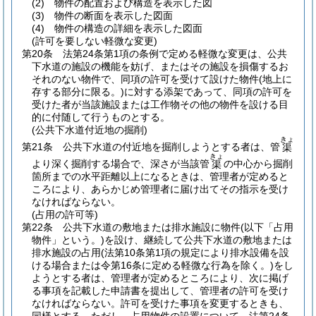
(2)
物件の配置および構造を表示した図
(3)
物件の断面を表示した図面
(4)
物件の構造の詳細を表示した図面
(許可を要しない軽微な変更)
第20条
法第24条第1項の条例で定める軽微な変更は、公共
下水道の施設の機能を妨げ、またはその施設を損傷するお
それのない物件で、同項の許可を受けて設けた物件
(地上に
存する部分に限る。)
に対する添架であって、同項の許可を
受けた者が当該施設または工作物その他の物件を設ける目
的に付随して行うものとする。
(公共下水道付近地の掘削)
きょ
第21条
公共下水道の付近地を掘削しようとする者は、管
渠
きょ
より深く掘削する場合で、深さが当該管
の中心から掘削
渠
箇所までの水平距離以上になるときは、管理者が定めると
ころにより、あらかじめ管理者に届け出てその指示を受け
なければならない。
(占用の許可等)
第22条
公共下水道の敷地または排水施設に物件
(以下「占用
物件」という。)
を設け、継続して公共下水道の敷地または
排水施設の占用
(法第10条第1項の規定により排水設備を設
ける場合または令第16条に定める軽微な行為を除く。)
をし
ようとする者は、管理者が定めるところにより、次に掲げ
る事項を記載した申請書を提出して、管理者の許可を受け
なければならない。
許可を受けた事項を変更するときも、