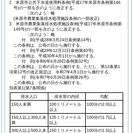
2
米原市公共下水道使用料条例
(平成17年米原市条例第146
号)
の一部を次のように改正する。
〔次のよう〕略
(米原市農業集落排水処理施設条例の一部改正)
3
米原市農業集落排水処理施設条例
(平成17年米原市条例第
149号)
の一部を次のように改正する。
〔次のよう〕略
付
則
(平成28年3月24日
条例第14号)
この条例は、公布の日から施行する。
付
則
(平成29年12月22日
条例第40号)
この条例は、平成30年4月1日から施行する。
付
則
(令和6年6月28日
条例第32号)
この条例は、公布の日から施行する。
ただし、第12条第1
項第12号の改正規定は、令和7年4月1日から施行する。
付
則
(令和7年6月26日
条例第26号)
この条例は、公布の日から施行する。
別表第1
(第7条関係)
排水人口
排水管の内径
勾配
150人未満
100ミリメートル
100分の2.0以上
以上
150人以上300人未
125ミリメートル
100分の1.7以上
満
以上
300人以上500人未
150ミリメートル
100分の1.5以上