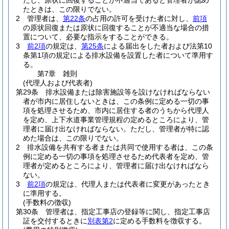
だし、原状に回復することが不適当であると管理者が認め
たときは、この限りでない。
2
管理者は、
第22条
の占用の許可を受けた者に対し、
前項
の原状回復または原状に回復することが不適当な場合の措
置について、必要な指示をすることができる。
3
前2項
の規定は、
第25条
による届出をした者および法第10
条第1項の規定による排水設備を設置した者について準用す
る。
第7章
雑則
(代理人および代表者)
第29条
排水設備または除害施設等を設けなければならない
者が市内に居住しないときは、この条例に定める一切の事
項を処理させるため、市内に居住する者のうちから代理人
を定め、上下水道事業管理規程の定めるところにより、管
理者に届け出なければならない。
ただし、管理者が特に認
めた場合は、この限りでない。
2
排水設備を共有する者または共同で使用する者は、この条
例に定める一切の事項を処理させるため代表者を定め、管
理者が定めるところにより、管理者に届け出なければなら
ない。
3
前2項
の規定は、代理人または代表者に変更があったとき
に準用する。
(手数料の徴収)
第30条
管理者は、指定工事店の登録等に関し、指定工事店
証を交付するときに
別表第2
に定める手数料を徴収する。