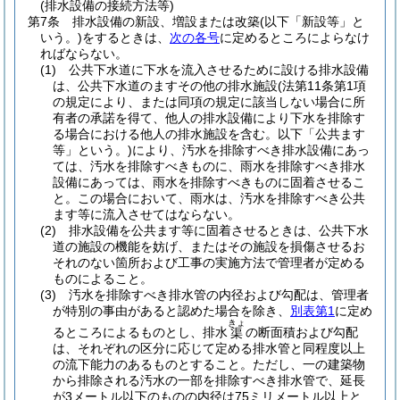
(排水設備の接続方法等)
第7条
排水設備の新設、増設または改築
(以下「新設等」と
いう。)
をするときは、
次の各号
に定めるところによらなけ
ればならない。
(1)
公共下水道に下水を流入させるために設ける排水設備
は、公共下水道のますその他の排水施設
(法第11条第1項
の規定により、または同項の規定に該当しない場合に所
有者の承諾を得て、他人の排水設備により下水を排除す
る場合における他人の排水施設を含む。以下「公共ます
等」という。)
により、汚水を排除すべき排水設備にあっ
ては、汚水を排除すべきものに、雨水を排除すべき排水
設備にあっては、雨水を排除すべきものに固着させるこ
と。
この場合において、雨水は、汚水を排除すべき公共
ます等に流入させてはならない。
(2)
排水設備を公共ます等に固着させるときは、公共下水
道の施設の機能を妨げ、またはその施設を損傷させるお
それのない箇所および工事の実施方法で管理者が定める
ものによること。
(3)
汚水を排除すべき排水管の内径および勾配は、管理者
が特別の事由があると認めた場合を除き、
別表第1
に定め
きょ
るところによるものとし、排水
の断面積および勾配
渠
は、それぞれの区分に応じて定める排水管と同程度以上
の流下能力のあるものとすること。
ただし、一の建築物
から排除される汚水の一部を排除すべき排水管で、延長
が3メートル以下のものの内径は75ミリメートル以上と