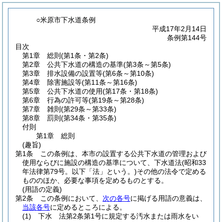
○米原市下水道条例
平成17年2月14日
条例第144号
目次
第1章
総則
(第1条・第2条)
第2章
公共下水道の構造の基準
(第3条～第5条)
第3章
排水設備の設置等
(第6条～第10条)
第4章
除害施設等
(第11条～第16条)
第5章
公共下水道の使用
(第17条・第18条)
第6章
行為の許可等
(第19条～第28条)
第7章
雑則
(第29条～第33条)
第8章
罰則
(第34条・第35条)
付則
第1章
総則
(趣旨)
第1条
この条例は、本市の設置する公共下水道の管理および
使用ならびに施設の構造の基準について、下水道法
(昭和33
年法律第79号。以下「法」という。)
その他の法令で定める
もののほか、必要な事項を定めるものとする。
(用語の定義)
第2条
この条例において、
次の各号
に掲げる用語の意義は、
当該各号
に定めるところによる。
(1)
下水 法第2条第1号に規定する汚水または雨水をい