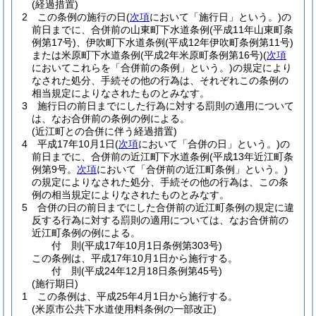
(経過措置)
2
この条例の施行の日
(
次項
において「施行日」という。)
の
前日までに、合併前の山東町下水道条例
(平成11年山東町条
例第17号)
、伊吹町下水道条例
(平成12年伊吹町条例第11号)
または米原町下水道条例
(平成2年米原町条例第16号)
(
次項
においてこれらを「合併前の条例」という。)
の規定により
なされた処分、手続その他の行為は、それぞれこの条例の
相当規定によりなされたものとみなす。
3
施行日の前日までにした行為に対する罰則の適用について
は、なお合併前の条例の例による。
(近江町との合併に伴う経過措置)
4
平成17年10月1日
(
次項
において「合併の日」という。)
の
前日までに、合併前の近江町下水道条例
(平成13年近江町条
例第9号。
次項
において「合併前の近江町条例」という。)
の規定によりなされた処分、手続その他の行為は、この条
例の相当規定によりなされたものとみなす。
5
合併の日の前日までにした合併前の近江町条例の規定に違
反する行為に対する罰則の適用については、なお合併前の
近江町条例の例による。
付
則
(平成17年10月1日
条例第303号)
この条例は、平成17年10月1日から施行する。
付
則
(平成24年12月18日
条例第45号)
(施行期日)
1
この条例は、平成25年4月1日から施行する。
(米原市公共下水道使用料条例の一部改正)