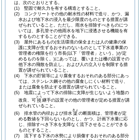
は、次のとおりとする。
(1)
堅固で耐久力を有する構造とすること。
(2)
コンクリートその他の耐水性の材料で造り、かつ、漏
水および地下水の浸入を最少限度のものとする措置が講
ぜられていること。
ただし、雨水を排除すべきものにつ
いては、多孔管その他雨水を地下に浸透させる機能を有
するものとすることができる。
(3)
屋外にあるもの
(生活環境の保全または人の健康の保
護に支障が生ずるおそれのないものとして下水道事業の
管理者の権限を行う市長
(以下「管理者」という。)
が定
めるものを除く。)
にあっては、覆いまたは柵の設置その
他下水の飛散を防止し、および人の立入りを制限する措
置が講ぜられていること。
(4)
下水の貯留等により腐食するおそれのある部分にあっ
ては、ステンレス鋼その他の腐食しにくい材料で造り、
または腐食を防止する措置が講ぜられていること。
(5)
地震によって下水の排除に支障が生じないよう地盤の
とう
改良、可
継手の設置その他の管理者が定める措置が講
撓
ぜられていること。
きょ
(6)
排水管の内径および排水
の断面積は、管理者が定
渠
める数値を下回らないものとし、かつ、計画下水量に応
じ、排除すべき下水を支障なく流下させることができる
ものとすること。
(7)
流下する下水の水勢により損傷するおそれのある部分