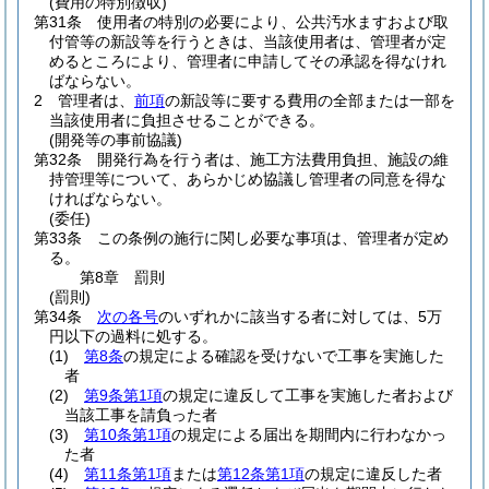
(費用の特別徴収)
第31条
使用者の特別の必要により、公共汚水ますおよび取
付管等の新設等を行うときは、当該使用者は、管理者が定
めるところにより、管理者に申請してその承認を得なけれ
ばならない。
2
管理者は、
前項
の新設等に要する費用の全部または一部を
当該使用者に負担させることができる。
(開発等の事前協議)
第32条
開発行為を行う者は、施工方法費用負担、施設の維
持管理等について、あらかじめ協議し管理者の同意を得な
ければならない。
(委任)
第33条
この条例の施行に関し必要な事項は、管理者が定め
る。
第8章
罰則
(罰則)
第34条
次の各号
のいずれかに該当する者に対しては、5万
円以下の過料に処する。
(1)
第8条
の規定による確認を受けないで工事を実施した
者
(2)
第9条第1項
の規定に違反して工事を実施した者および
当該工事を請負った者
(3)
第10条第1項
の規定による届出を期間内に行わなかっ
た者
(4)
第11条第1項
または
第12条第1項
の規定に違反した者