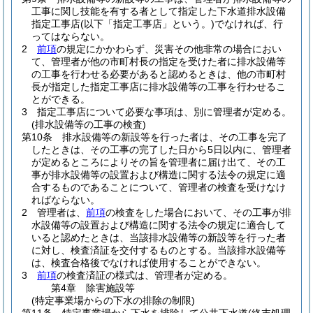
工事に関し技能を有する者として指定した下水道排水設備
指定工事店
(以下「指定工事店」という。)
でなければ、行
ってはならない。
2
前項
の規定にかかわらず、災害その他非常の場合におい
て、管理者が他の市町村長の指定を受けた者に排水設備等
の工事を行わせる必要があると認めるときは、他の市町村
長が指定した指定工事店に排水設備等の工事を行わせるこ
とができる。
3
指定工事店について必要な事項は、別に管理者が定める。
(排水設備等の工事の検査)
第10条
排水設備等の新設等を行った者は、その工事を完了
したときは、その工事の完了した日から5日以内に、管理者
が定めるところによりその旨を管理者に届け出て、その工
事が排水設備等の設置および構造に関する法令の規定に適
合するものであることについて、管理者の検査を受けなけ
ればならない。
2
管理者は、
前項
の検査をした場合において、その工事が排
水設備等の設置および構造に関する法令の規定に適合して
いると認めたときは、当該排水設備等の新設等を行った者
に対し、検査済証を交付するものとする。
当該排水設備等
は、検査合格後でなければ使用することができない。
3
前項
の検査済証の様式は、管理者が定める。
第4章
除害施設等
(特定事業場からの下水の排除の制限)