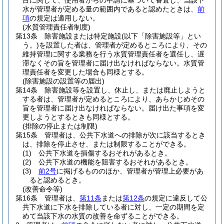
目に関して、使用者からの申請に基づいて審査し、当該下
水が管理者が定める量の範囲内であると認めたときは、
前
項
の規定は適用しない。
(水質管理責任者制度)
第13条
除害施設または特定施設
(以下「除害施設等」とい
う。)
を設置した者は、管理者が定めるところにより、その
維持管理に関する業務を行う水質管理責任者を選任し、遅
滞なくその旨を管理者に届け出なければならない。
水質管
理責任者を変更した場合も同様とする。
(除害施設の設置等の届出)
第14条
除害施設等を設置し、休止し、または廃止しようと
する者は、管理者が定めるところにより、あらかじめその
旨を管理者に届け出なければならない。
届け出た事項を変
更しようとするときも同様とする。
(排除の停止または制限)
第15条
管理者は、公共下水道への排除が次に該当するとき
は、排除を停止させ、または制限することができる。
(1)
公共下水道を損傷するおそれがあるとき。
(2)
公共下水道の機能を阻害するおそれがあるとき。
(3)
前2号
に掲げるもののほか、管理者が管理上必要があ
ると認めるとき。
(改善命令等)
第16条
管理者は、
第11条
または
第12条
の規定に違反して公
共下水道に下水を排除している者に対し、一定の期間を定
めて当該下水の水質の改善を命ずることができる。