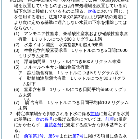
第11条
特定事業場から下水を排除して公共下水道
(終末処理
場を設置しているものまたは終末処理場を設置している流
域下水道に接続しているものに限る。
次条
において同じ。)
を使用する者は、法第12条の2第3項および第5項の規定に
より次に定める基準に適合しない水質の下水を排除しては
ならない。
(1)
アンモニア性窒素、亜硝酸性窒素および硝酸性窒素含
有量 1リットルにつき380ミリグラム未満
(2)
水素イオン濃度 水素指数5を超え9未満
(3)
生物化学的酸素要求量 1リットルにつき5日間に600
ミリグラム未満
(4)
浮遊物質量 1リットルにつき600ミリグラム未満
(5)
ノルマルヘキサン抽出物質含有量
ア
鉱油類含有量 1リットルにつき5ミリグラム以下
イ
動植物油脂類含有量 1リットルにつき30ミリグラ
ム以下
(6)
窒素含有量 1リットルにつき日間平均値60ミリグラ
ム未満
りん
(7)
含有量 1リットルにつき日間平均値10ミリグラム
燐
未満
2
特定事業場から排除される下水に係る
前項
に規定する水質
の基準は、
次の各号
に掲げる場合においては、
前項
の規定
にかかわらず、
当該各号
に規定する緩やかな排水基準とす
る。
(1)
前項第1号
、
第6号
または
第7号
に掲げる項目に係る水