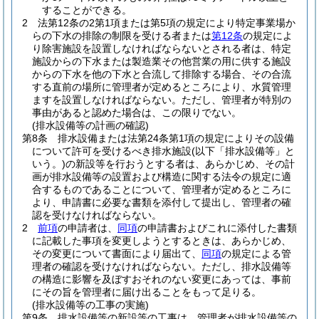
することができる。
2
法第12条の2第1項または第5項の規定により特定事業場か
らの下水の排除の制限を受ける者または
第12条
の規定によ
り除害施設を設置しなければならないとされる者は、特定
施設からの下水または製造業その他営業の用に供する施設
からの下水を他の下水と合流して排除する場合、その合流
する直前の場所に管理者が定めるところにより、水質管理
ますを設置しなければならない。
ただし、管理者が特別の
事由があると認めた場合は、この限りでない。
(排水設備等の計画の確認)
第8条
排水設備または法第24条第1項の規定によりその設備
について許可を受けるべき排水施設
(以下「排水設備等」と
いう。)
の新設等を行おうとする者は、あらかじめ、その計
画が排水設備等の設置および構造に関する法令の規定に適
合するものであることについて、管理者が定めるところに
より、申請書に必要な書類を添付して提出し、管理者の確
認を受けなければならない。
2
前項
の申請者は、
同項
の申請書およびこれに添付した書類
に記載した事項を変更しようとするときは、あらかじめ、
その変更について書面により届出て、
同項
の規定による管
理者の確認を受けなければならない。
ただし、排水設備等
の構造に影響を及ぼすおそれのない変更にあっては、事前
にその旨を管理者に届け出ることをもって足りる。
(排水設備等の工事の実施)
第9条
排水設備等の新設等の工事は、管理者が排水設備等の