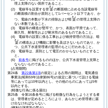
理上支障のない箇所であること。
きょ
(2)
電線等を設置する管
の断面積に占める当該電線等
渠
の断面積の割合が原則として1パーセント以下であり、か
きょ
つ、電線の本数が下水の排除および暗
の管理上支障の
渠
ない本数であること。
(3)
電線等の構造が堅牢で、かつ、表面が平滑であって、
耐久性、耐食性および耐水性のあるものであること。
(4)
電線等の設置に係る工事および維持管理の方法は、暗
きょ
の構造および機能に影響を及ぼさないものであり、か
渠
つ、公共下水道管理者の監理のもとに行われること。
(5)
電線等は、原則として電圧のかからないものとするこ
と。
(6)
前各号
に掲げるもののほか、公共下水道管理上支障と
ならないものであること。
(占用期間)
第24条
第22条第1項
の規定による占用の期間は、電気通信
事業法
(昭和59年法律第86号)
の規定に基づいて設ける電線
等にあっては10年以内とし、その他のものにあっては5年
以内とする。
(軽微な行為に係る届出)
第25条
令第16条各号に掲げる軽微な行為をしようとする者
は、管理者が定めるところにより、あらかじめ管理者に届
け出なければならない。
(権利の譲渡等の禁止)