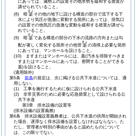
にあっては、減勢工の設置その他水勢を緩和する措置が
講ぜられていること。
きょ
(8)
暗
その他の地下に設ける構造の部分で流下する下
渠
水により気圧が急激に変動する箇所にあっては、排気口
の設置その他気圧の急激な変動を緩和する措置が講ぜら
れていること。
きょ
(9)
暗
である構造の部分の下水の流路の方向または勾
渠
きょ
配が著しく変化する箇所その他管
の清掃上必要な箇所
渠
にあっては、マンホールを設けること。
(10)
ますまたはマンホールには、蓋
(汚水を排除すべきま
すまたはマンホールにあっては、密閉することができる
蓋)
を設けること。
(適用除外)
第5条
前条
の規定は、次に掲げる公共下水道については、適
用しない。
(1)
工事を施行するために仮に設けられる公共下水道
(2)
非常災害のために必要な応急措置として設けられる公
共下水道
第3章
排水設備の設置等
(排水設備の設置義務)
第6条
排水設備設置義務者は、公共下水道の供用が開始され
た場合、遅滞なく排水設備を設置しなければならない。
た
だし、管理者が特別の事由があると認めたものについて
は、この限りでない。