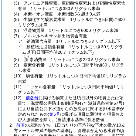
(3)
アンモニア性窒素、亜硝酸性窒素および硝酸性窒素含
有量 1リットルにつき380ミリグラム未満
(4)
水素イオン濃度 水素指数5を超え9未満
(5)
生物化学的酸素要求量 1リットルにつき5日間に600
ミリグラム未満
(6)
浮遊物質量 1リットルにつき600ミリグラム未満
(7)
ノルマルヘキサン抽出物質含有量
ア
鉱油類含有量 1リットルにつき5ミリグラム以下
イ
動植物油脂類含有量 1リットルにつき30ミリグラ
ム以下
(日間平均値20ミリグラム以下)
よう
(8)
素消費量 1リットルにつき220ミリグラム未満
沃
(9)
窒素含有量 1リットルにつき日間平均値60ミリグラ
ム未満
(10)
燐含有量 1リットルにつき日間平均値10ミリグラム
未満
(11)
ニッケル含有量 1リットルにつき日間平均値1ミリ
グラム以下
(12)
前各号
に掲げる物質または項目以外の物質または項
目で、滋賀県公害防止条例
(昭和47年滋賀県条例第57号)
により当該公共下水道からの放流水に関する排水基準が
定められたもの
(
第5号
に掲げる項目に類似する項目およ
び大腸菌数を除く。)
当該排水基準に係る数値
2
前項
の規定のうち、1日当たりの平均的な下水の量が10立
方メートル未満の場合の基準は、管理者が定める水質の項