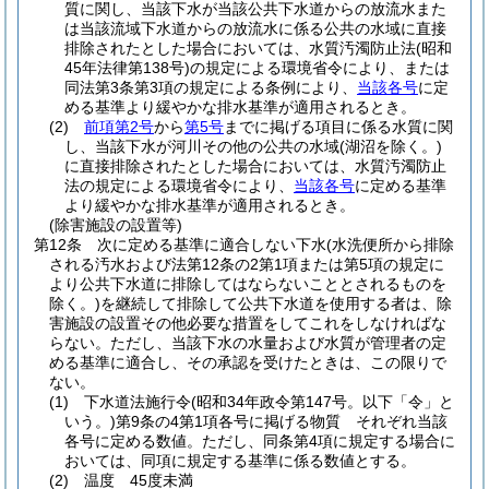
質に関し、当該下水が当該公共下水道からの放流水また
は当該流域下水道からの放流水に係る公共の水域に直接
排除されたとした場合においては、水質汚濁防止法
(昭和
45年法律第138号)
の規定による環境省令により、または
同法第3条第3項の規定による条例により、
当該各号
に定
める基準より緩やかな排水基準が適用されるとき。
(2)
前項第2号
から
第5号
までに掲げる項目に係る水質に関
し、当該下水が河川その他の公共の水域
(湖沼を除く。)
に直接排除されたとした場合においては、水質汚濁防止
法の規定による環境省令により、
当該各号
に定める基準
より緩やかな排水基準が適用されるとき。
(除害施設の設置等)
第12条
次に定める基準に適合しない下水
(水洗便所から排除
される汚水および法第12条の2第1項または第5項の規定に
より公共下水道に排除してはならないこととされるものを
除く。)
を継続して排除して公共下水道を使用する者は、除
害施設の設置その他必要な措置をしてこれをしなければな
らない。
ただし、当該下水の水量および水質が管理者の定
める基準に適合し、その承認を受けたときは、この限りで
ない。
(1)
下水道法施行令
(昭和34年政令第147号。以下「令」と
いう。)
第9条の4第1項各号に掲げる物質 それぞれ当該
各号に定める数値。
ただし、同条第4項に規定する場合に
おいては、同項に規定する基準に係る数値とする。
(2)
温度 45度未満