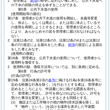
2
管理者は、
前項
の命令に従わない者に対し、公共下水道へ
の下水の排除の停止を命ずることができる。
第5章
公共下水道の使用
(使用開始等の届出)
第17条
使用者が公共下水道の使用を開始し、名義等変更
し、休止し、もしくは廃止し、または現に休止しているそ
の使用を再開しようとするときは、管理者が定めるところ
により、あらかじめその旨を管理者に届け出なければなら
ない。
2
法第11条の2、法第12条の3、法第12条の4または法第12
条の7の規定による届出をした者は、
前項
の規定による届出
をした者とみなす。
(使用料の徴収)
第18条
管理者は、公共下水道の使用について、使用者から
使用料を徴収する。
2
使用料の額、徴収方法等については、別に条例に定める。
第6章
行為の許可等
(行為の許可)
第19条
法第24条第1項の
各号
に掲げる行為
(令第16条各号に
定める軽微な行為を除く。)
を行おうとする者は、管理者が
定めるところにより、申請書に次に掲げる図面を添付し
て、管理者に申請し、許可を得なければならない。
許可を
受けた事項を変更しようとするときも同様とする。
(1)
施設または工作物その他の物件
(排水設備を除く。以
下「物件」という。)
を設ける場所を表示した平面図