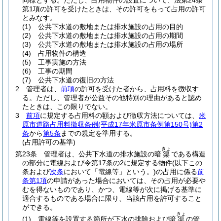
同様とする。
ただし、占用物件の設置について、法第24条
第1項の許可を受けたときは、その許可をもって占用の許可
とみなす。
(1)
公共下水道の敷地または排水施設の占用の目的
(2)
公共下水道の敷地または排水施設の占用の期間
(3)
公共下水道の敷地または排水施設の占用の場所
(4)
占用物件の構造
(5)
工事実施の方法
(6)
工事の期間
(7)
公共下水道の復旧の方法
2
管理者は、
前項
の許可を受けた者から、占用料を徴収す
る。
ただし、管理者が公益その他特別の理由があると認め
たときは、この限りでない。
3
前項
に規定する占用料の額および徴収方法については、
米
原市道路占用料徴収条例
(平成17年米原市条例第150号)
第2
条
から
第5条
までの規定を準用する。
(占用許可の基準)
きょ
第23条
管理者は、公共下水道の排水施設の暗
である構造
渠
の部分に電線および令第17条の2に規定する物件
(以下この
条および
次条
において「電線等」という。)
の占用に係る
前
条第1項
の申請があった場合においては、その占用が必要や
むを得ないものであり、かつ、電線等が次に掲げる基準に
適合するものである場合に限り、当該占用を許可すること
ができる。
きょ
(1)
電線等を設置する箇所が下水の排除および暗
の管
渠