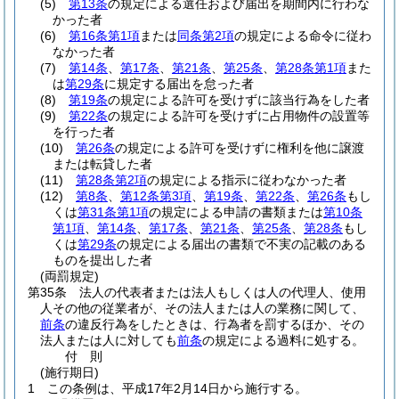
(5)
第13条
の規定による選任および届出を期間内に行わな
かった者
(6)
第16条第1項
または
同条第2項
の規定による命令に従わ
なかった者
(7)
第14条
、
第17条
、
第21条
、
第25条
、
第28条第1項
また
は
第29条
に規定する届出を怠った者
(8)
第19条
の規定による許可を受けずに該当行為をした者
(9)
第22条
の規定による許可を受けずに占用物件の設置等
を行った者
(10)
第26条
の規定による許可を受けずに権利を他に譲渡
または転貸した者
(11)
第28条第2項
の規定による指示に従わなかった者
(12)
第8条
、
第12条第3項
、
第19条
、
第22条
、
第26条
もし
くは
第31条第1項
の規定による申請の書類または
第10条
第1項
、
第14条
、
第17条
、
第21条
、
第25条
、
第28条
もし
くは
第29条
の規定による届出の書類で不実の記載のある
ものを提出した者
(両罰規定)
第35条
法人の代表者または法人もしくは人の代理人、使用
人その他の従業者が、その法人または人の業務に関して、
前条
の違反行為をしたときは、行為者を罰するほか、その
法人または人に対しても
前条
の規定による過料に処する。
付
則
(施行期日)
1
この条例は、平成17年2月14日から施行する。