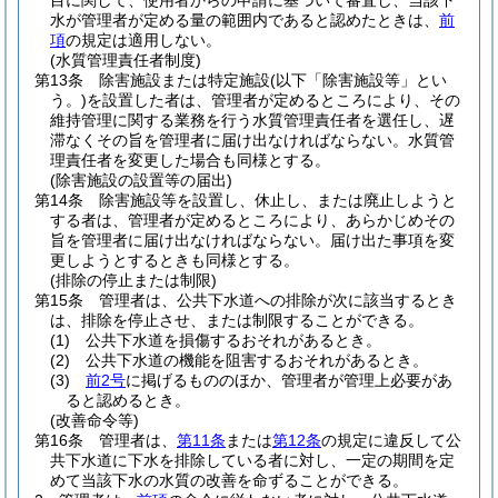
目に関して、使用者からの申請に基づいて審査し、当該下
水が管理者が定める量の範囲内であると認めたときは、
前
項
の規定は適用しない。
(水質管理責任者制度)
第13条
除害施設または特定施設
(以下「除害施設等」とい
う。)
を設置した者は、管理者が定めるところにより、その
維持管理に関する業務を行う水質管理責任者を選任し、遅
滞なくその旨を管理者に届け出なければならない。
水質管
理責任者を変更した場合も同様とする。
(除害施設の設置等の届出)
第14条
除害施設等を設置し、休止し、または廃止しようと
する者は、管理者が定めるところにより、あらかじめその
旨を管理者に届け出なければならない。
届け出た事項を変
更しようとするときも同様とする。
(排除の停止または制限)
第15条
管理者は、公共下水道への排除が次に該当するとき
は、排除を停止させ、または制限することができる。
(1)
公共下水道を損傷するおそれがあるとき。
(2)
公共下水道の機能を阻害するおそれがあるとき。
(3)
前2号
に掲げるもののほか、管理者が管理上必要があ
ると認めるとき。
(改善命令等)
第16条
管理者は、
第11条
または
第12条
の規定に違反して公
共下水道に下水を排除している者に対し、一定の期間を定
めて当該下水の水質の改善を命ずることができる。