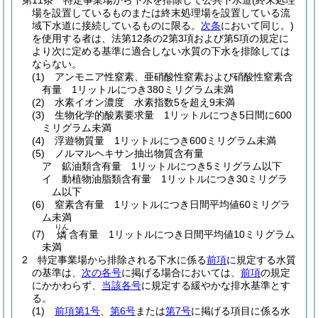
第11条
特定事業場から下水を排除して公共下水道
(終末処理
場を設置しているものまたは終末処理場を設置している流
域下水道に接続しているものに限る。
次条
において同じ。)
を使用する者は、法第12条の2第3項および第5項の規定に
より次に定める基準に適合しない水質の下水を排除しては
ならない。
(1)
アンモニア性窒素、亜硝酸性窒素および硝酸性窒素含
有量 1リットルにつき380ミリグラム未満
(2)
水素イオン濃度 水素指数5を超え9未満
(3)
生物化学的酸素要求量 1リットルにつき5日間に600
ミリグラム未満
(4)
浮遊物質量 1リットルにつき600ミリグラム未満
(5)
ノルマルヘキサン抽出物質含有量
ア
鉱油類含有量 1リットルにつき5ミリグラム以下
イ
動植物油脂類含有量 1リットルにつき30ミリグラ
ム以下
(6)
窒素含有量 1リットルにつき日間平均値60ミリグラ
ム未満
りん
(7)
含有量 1リットルにつき日間平均値10ミリグラム
燐
未満
2
特定事業場から排除される下水に係る
前項
に規定する水質
の基準は、
次の各号
に掲げる場合においては、
前項
の規定
にかかわらず、
当該各号
に規定する緩やかな排水基準とす
る。
(1)
前項第1号
、
第6号
または
第7号
に掲げる項目に係る水