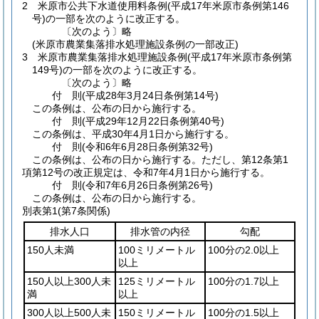
2
米原市公共下水道使用料条例
(平成17年米原市条例第146
号)
の一部を次のように改正する。
〔次のよう〕略
(米原市農業集落排水処理施設条例の一部改正)
3
米原市農業集落排水処理施設条例
(平成17年米原市条例第
149号)
の一部を次のように改正する。
〔次のよう〕略
付
則
(平成28年3月24日
条例第14号)
この条例は、公布の日から施行する。
付
則
(平成29年12月22日
条例第40号)
この条例は、平成30年4月1日から施行する。
付
則
(令和6年6月28日
条例第32号)
この条例は、公布の日から施行する。
ただし、第12条第1
項第12号の改正規定は、令和7年4月1日から施行する。
付
則
(令和7年6月26日
条例第26号)
この条例は、公布の日から施行する。
別表第1
(第7条関係)
排水人口
排水管の内径
勾配
150人未満
100ミリメートル
100分の2.0以上
以上
150人以上300人未
125ミリメートル
100分の1.7以上
満
以上
300人以上500人未
150ミリメートル
100分の1.5以上