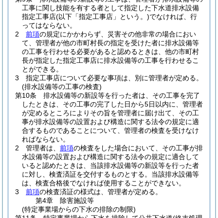
工事に関し技能を有する者として指定した下水道排水設備
指定工事店
(以下「指定工事店」という。)
でなければ、行
ってはならない。
2
前項
の規定にかかわらず、災害その他非常の場合におい
て、管理者が他の市町村長の指定を受けた者に排水設備等
の工事を行わせる必要があると認めるときは、他の市町村
長が指定した指定工事店に排水設備等の工事を行わせるこ
とができる。
3
指定工事店について必要な事項は、別に管理者が定める。
(排水設備等の工事の検査)
第10条
排水設備等の新設等を行った者は、その工事を完了
したときは、その工事の完了した日から5日以内に、管理者
が定めるところによりその旨を管理者に届け出て、その工
事が排水設備等の設置および構造に関する法令の規定に適
合するものであることについて、管理者の検査を受けなけ
ればならない。
2
管理者は、
前項
の検査をした場合において、その工事が排
水設備等の設置および構造に関する法令の規定に適合して
いると認めたときは、当該排水設備等の新設等を行った者
に対し、検査済証を交付するものとする。
当該排水設備等
は、検査合格後でなければ使用することができない。
3
前項
の検査済証の様式は、管理者が定める。
第4章
除害施設等
(特定事業場からの下水の排除の制限)