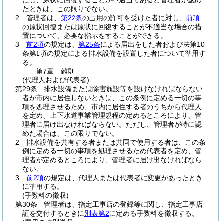
だし、原状に回復することが不適当であると管理者が認め
たときは、この限りでない。
2
管理者は、
第22条
の占用の許可を受けた者に対し、
前項
の原状回復または原状に回復することが不適当な場合の措
置について、必要な指示をすることができる。
3
前2項
の規定は、
第25条
による届出をした者および法第10
条第1項の規定による排水設備を設置した者について準用す
る。
第7章
雑則
(代理人および代表者)
第29条
排水設備または除害施設等を設けなければならない
者が市内に居住しないときは、この条例に定める一切の事
項を処理させるため、市内に居住する者のうちから代理人
を定め、上下水道事業管理規程の定めるところにより、管
理者に届け出なければならない。
ただし、管理者が特に認
めた場合は、この限りでない。
2
排水設備を共有する者または共同で使用する者は、この条
例に定める一切の事項を処理させるため代表者を定め、管
理者が定めるところにより、管理者に届け出なければなら
ない。
3
前2項
の規定は、代理人または代表者に変更があったとき
に準用する。
(手数料の徴収)
第30条
管理者は、指定工事店の登録等に関し、指定工事店
証を交付するときに
別表第2
に定める手数料を徴収する。