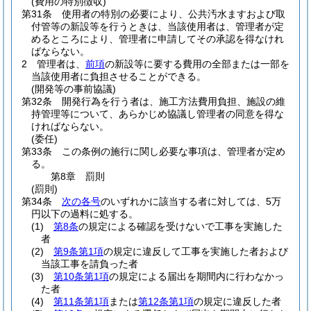
(費用の特別徴収)
第31条
使用者の特別の必要により、公共汚水ますおよび取
付管等の新設等を行うときは、当該使用者は、管理者が定
めるところにより、管理者に申請してその承認を得なけれ
ばならない。
2
管理者は、
前項
の新設等に要する費用の全部または一部を
当該使用者に負担させることができる。
(開発等の事前協議)
第32条
開発行為を行う者は、施工方法費用負担、施設の維
持管理等について、あらかじめ協議し管理者の同意を得な
ければならない。
(委任)
第33条
この条例の施行に関し必要な事項は、管理者が定め
る。
第8章
罰則
(罰則)
第34条
次の各号
のいずれかに該当する者に対しては、5万
円以下の過料に処する。
(1)
第8条
の規定による確認を受けないで工事を実施した
者
(2)
第9条第1項
の規定に違反して工事を実施した者および
当該工事を請負った者
(3)
第10条第1項
の規定による届出を期間内に行わなかっ
た者
(4)
第11条第1項
または
第12条第1項
の規定に違反した者