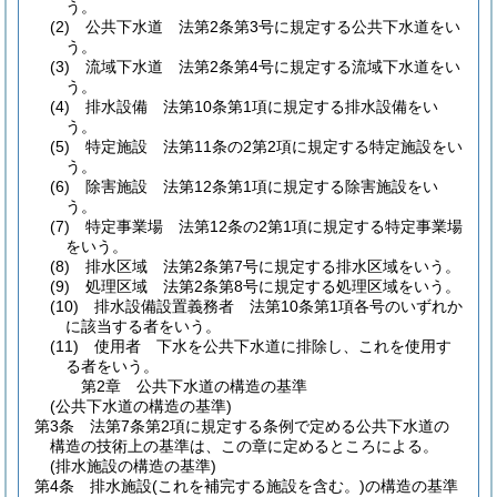
う。
(2)
公共下水道 法第2条第3号に規定する公共下水道をい
う。
(3)
流域下水道 法第2条第4号に規定する流域下水道をい
う。
(4)
排水設備 法第10条第1項に規定する排水設備をい
う。
(5)
特定施設 法第11条の2第2項に規定する特定施設をい
う。
(6)
除害施設 法第12条第1項に規定する除害施設をい
う。
(7)
特定事業場 法第12条の2第1項に規定する特定事業場
をいう。
(8)
排水区域 法第2条第7号に規定する排水区域をいう。
(9)
処理区域 法第2条第8号に規定する処理区域をいう。
(10)
排水設備設置義務者 法第10条第1項各号のいずれか
に該当する者をいう。
(11)
使用者 下水を公共下水道に排除し、これを使用す
る者をいう。
第2章
公共下水道の構造の基準
(公共下水道の構造の基準)
第3条
法第7条第2項に規定する条例で定める公共下水道の
構造の技術上の基準は、この章に定めるところによる。
(排水施設の構造の基準)
第4条
排水施設
(これを補完する施設を含む。)
の構造の基準