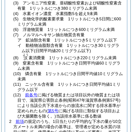
(3)
アンモニア性窒素、亜硝酸性窒素および硝酸性窒素含
有量 1リットルにつき380ミリグラム未満
(4)
水素イオン濃度 水素指数5を超え9未満
(5)
生物化学的酸素要求量 1リットルにつき5日間に600
ミリグラム未満
(6)
浮遊物質量 1リットルにつき600ミリグラム未満
(7)
ノルマルヘキサン抽出物質含有量
ア
鉱油類含有量 1リットルにつき5ミリグラム以下
イ
動植物油脂類含有量 1リットルにつき30ミリグラ
ム以下
(日間平均値20ミリグラム以下)
よう
(8)
素消費量 1リットルにつき220ミリグラム未満
沃
(9)
窒素含有量 1リットルにつき日間平均値60ミリグラ
ム未満
(10)
燐含有量 1リットルにつき日間平均値10ミリグラム
未満
(11)
ニッケル含有量 1リットルにつき日間平均値1ミリ
グラム以下
(12)
前各号
に掲げる物質または項目以外の物質または項
目で、滋賀県公害防止条例
(昭和47年滋賀県条例第57号)
により当該公共下水道からの放流水に関する排水基準が
定められたもの
(
第5号
に掲げる項目に類似する項目およ
び大腸菌数を除く。)
当該排水基準に係る数値
2
前項
の規定のうち、1日当たりの平均的な下水の量が10立
方メートル未満の場合の基準は、管理者が定める水質の項