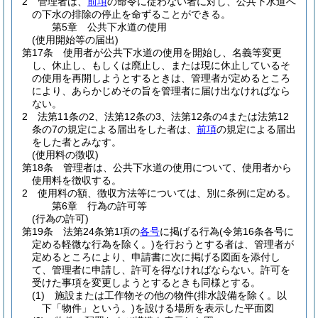
2
管理者は、
前項
の命令に従わない者に対し、公共下水道へ
の下水の排除の停止を命ずることができる。
第5章
公共下水道の使用
(使用開始等の届出)
第17条
使用者が公共下水道の使用を開始し、名義等変更
し、休止し、もしくは廃止し、または現に休止しているそ
の使用を再開しようとするときは、管理者が定めるところ
により、あらかじめその旨を管理者に届け出なければなら
ない。
2
法第11条の2、法第12条の3、法第12条の4または法第12
条の7の規定による届出をした者は、
前項
の規定による届出
をした者とみなす。
(使用料の徴収)
第18条
管理者は、公共下水道の使用について、使用者から
使用料を徴収する。
2
使用料の額、徴収方法等については、別に条例に定める。
第6章
行為の許可等
(行為の許可)
第19条
法第24条第1項の
各号
に掲げる行為
(令第16条各号に
定める軽微な行為を除く。)
を行おうとする者は、管理者が
定めるところにより、申請書に次に掲げる図面を添付し
て、管理者に申請し、許可を得なければならない。
許可を
受けた事項を変更しようとするときも同様とする。
(1)
施設または工作物その他の物件
(排水設備を除く。以
下「物件」という。)
を設ける場所を表示した平面図