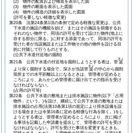
(2)
物件の配置および構造を表示した図
(3)
物件の断面を表示した図面
(4)
物件の構造の詳細を表示した図面
(許可を要しない軽微な変更)
第20条
法第24条第1項の条例で定める軽微な変更は、公共
下水道の施設の機能を妨げ、またはその施設を損傷するお
それのない物件で、同項の許可を受けて設けた物件
(地上に
存する部分に限る。)
に対する添架であって、同項の許可を
受けた者が当該施設または工作物その他の物件を設ける目
的に付随して行うものとする。
(公共下水道付近地の掘削)
きょ
第21条
公共下水道の付近地を掘削しようとする者は、管
渠
きょ
より深く掘削する場合で、深さが当該管
の中心から掘削
渠
箇所までの水平距離以上になるときは、管理者が定めると
ころにより、あらかじめ管理者に届け出てその指示を受け
なければならない。
(占用の許可等)
第22条
公共下水道の敷地または排水施設に物件
(以下「占用
物件」という。)
を設け、継続して公共下水道の敷地または
排水施設の占用
(法第10条第1項の規定により排水設備を設
ける場合または令第16条に定める軽微な行為を除く。)
をし
ようとする者は、管理者が定めるところにより、次に掲げ
る事項を記載した申請書を提出して、管理者の許可を受け
なければならない。
許可を受けた事項を変更するときも、