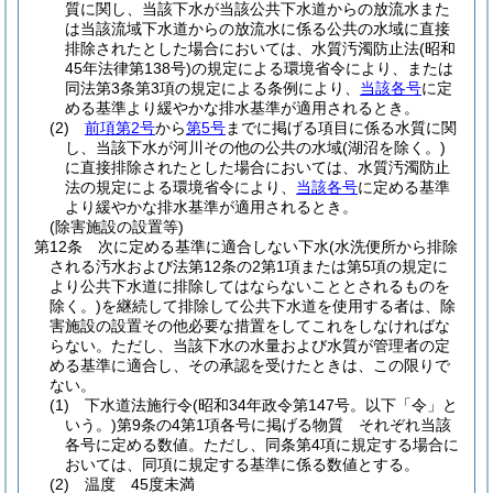
質に関し、当該下水が当該公共下水道からの放流水また
は当該流域下水道からの放流水に係る公共の水域に直接
排除されたとした場合においては、水質汚濁防止法
(昭和
45年法律第138号)
の規定による環境省令により、または
同法第3条第3項の規定による条例により、
当該各号
に定
める基準より緩やかな排水基準が適用されるとき。
(2)
前項第2号
から
第5号
までに掲げる項目に係る水質に関
し、当該下水が河川その他の公共の水域
(湖沼を除く。)
に直接排除されたとした場合においては、水質汚濁防止
法の規定による環境省令により、
当該各号
に定める基準
より緩やかな排水基準が適用されるとき。
(除害施設の設置等)
第12条
次に定める基準に適合しない下水
(水洗便所から排除
される汚水および法第12条の2第1項または第5項の規定に
より公共下水道に排除してはならないこととされるものを
除く。)
を継続して排除して公共下水道を使用する者は、除
害施設の設置その他必要な措置をしてこれをしなければな
らない。
ただし、当該下水の水量および水質が管理者の定
める基準に適合し、その承認を受けたときは、この限りで
ない。
(1)
下水道法施行令
(昭和34年政令第147号。以下「令」と
いう。)
第9条の4第1項各号に掲げる物質 それぞれ当該
各号に定める数値。
ただし、同条第4項に規定する場合に
おいては、同項に規定する基準に係る数値とする。
(2)
温度 45度未満