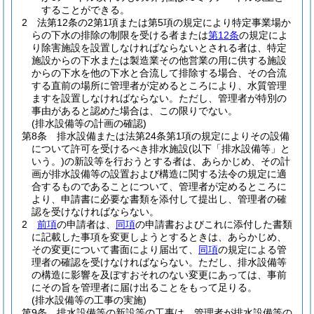
することができる。
2
法第12条の2第1項または第5項の規定により特定事業場か
らの下水の排除の制限を受ける者または
第12条
の規定によ
り除害施設を設置しなければならないとされる者は、特定
施設からの下水または製造業その他営業の用に供する施設
からの下水を他の下水と合流して排除する場合、その合流
する直前の場所に管理者が定めるところにより、水質管理
ますを設置しなければならない。
ただし、管理者が特別の
事由があると認めた場合は、この限りでない。
(排水設備等の計画の確認)
第8条
排水設備または法第24条第1項の規定によりその設備
について許可を受けるべき排水施設
(以下「排水設備等」と
いう。)
の新設等を行おうとする者は、あらかじめ、その計
画が排水設備等の設置および構造に関する法令の規定に適
合するものであることについて、管理者が定めるところに
より、申請書に必要な書類を添付して提出し、管理者の確
認を受けなければならない。
2
前項
の申請者は、
同項
の申請書およびこれに添付した書類
に記載した事項を変更しようとするときは、あらかじめ、
その変更について書面により届出て、
同項
の規定による管
理者の確認を受けなければならない。
ただし、排水設備等
の構造に影響を及ぼすおそれのない変更にあっては、事前
にその旨を管理者に届け出ることをもって足りる。
(排水設備等の工事の実施)
第9条
排水設備等の新設等の工事は、管理者が排水設備等の