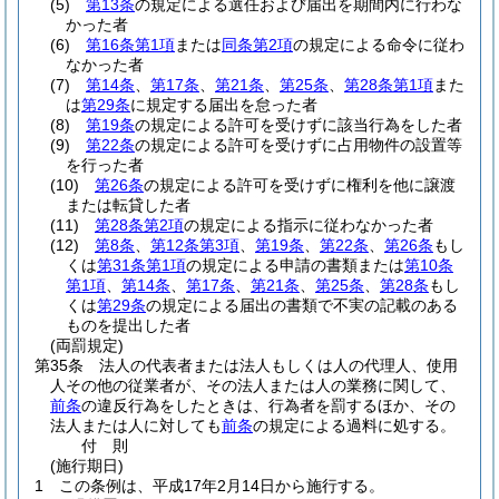
(5)
第13条
の規定による選任および届出を期間内に行わな
かった者
(6)
第16条第1項
または
同条第2項
の規定による命令に従わ
なかった者
(7)
第14条
、
第17条
、
第21条
、
第25条
、
第28条第1項
また
は
第29条
に規定する届出を怠った者
(8)
第19条
の規定による許可を受けずに該当行為をした者
(9)
第22条
の規定による許可を受けずに占用物件の設置等
を行った者
(10)
第26条
の規定による許可を受けずに権利を他に譲渡
または転貸した者
(11)
第28条第2項
の規定による指示に従わなかった者
(12)
第8条
、
第12条第3項
、
第19条
、
第22条
、
第26条
もし
くは
第31条第1項
の規定による申請の書類または
第10条
第1項
、
第14条
、
第17条
、
第21条
、
第25条
、
第28条
もし
くは
第29条
の規定による届出の書類で不実の記載のある
ものを提出した者
(両罰規定)
第35条
法人の代表者または法人もしくは人の代理人、使用
人その他の従業者が、その法人または人の業務に関して、
前条
の違反行為をしたときは、行為者を罰するほか、その
法人または人に対しても
前条
の規定による過料に処する。
付
則
(施行期日)
1
この条例は、平成17年2月14日から施行する。