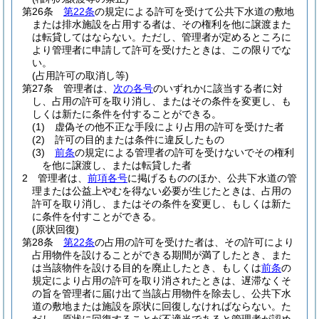
第26条
第22条
の規定による許可を受けて公共下水道の敷地
または排水施設を占用する者は、その権利を他に譲渡また
は転貸してはならない。
ただし、管理者が定めるところに
より管理者に申請して許可を受けたときは、この限りでな
い。
(占用許可の取消し等)
第27条
管理者は、
次の各号
のいずれかに該当する者に対
し、占用の許可を取り消し、またはその条件を変更し、も
しくは新たに条件を付することができる。
(1)
虚偽その他不正な手段により占用の許可を受けた者
(2)
許可の目的または条件に違反したもの
(3)
前条
の規定による管理者の許可を受けないでその権利
を他に譲渡し、または転貸した者
2
管理者は、
前項各号
に掲げるもののほか、公共下水道の管
理または公益上やむを得ない必要が生じたときは、占用の
許可を取り消し、またはその条件を変更し、もしくは新た
に条件を付すことができる。
(原状回復)
第28条
第22条
の占用の許可を受けた者は、その許可により
占用物件を設けることができる期間が満了したとき、また
は当該物件を設ける目的を廃止したとき、もしくは
前条
の
規定により占用の許可を取り消されたときは、遅滞なくそ
の旨を管理者に届け出て当該占用物件を除去し、公共下水
道の敷地または施設を原状に回復しなければならない。
た