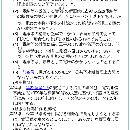
理上支障のない箇所であること。
きょ
(2)
電線等を設置する管
の断面積に占める当該電線等
渠
の断面積の割合が原則として1パーセント以下であり、か
きょ
つ、電線の本数が下水の排除および暗
の管理上支障の
渠
ない本数であること。
(3)
電線等の構造が堅牢で、かつ、表面が平滑であって、
耐久性、耐食性および耐水性のあるものであること。
(4)
電線等の設置に係る工事および維持管理の方法は、暗
きょ
の構造および機能に影響を及ぼさないものであり、か
渠
つ、公共下水道管理者の監理のもとに行われること。
(5)
電線等は、原則として電圧のかからないものとするこ
と。
(6)
前各号
に掲げるもののほか、公共下水道管理上支障と
ならないものであること。
(占用期間)
第24条
第22条第1項
の規定による占用の期間は、電気通信
事業法
(昭和59年法律第86号)
の規定に基づいて設ける電線
等にあっては10年以内とし、その他のものにあっては5年
以内とする。
(軽微な行為に係る届出)
第25条
令第16条各号に掲げる軽微な行為をしようとする者
は、管理者が定めるところにより、あらかじめ管理者に届
け出なければならない。
(権利の譲渡等の禁止)