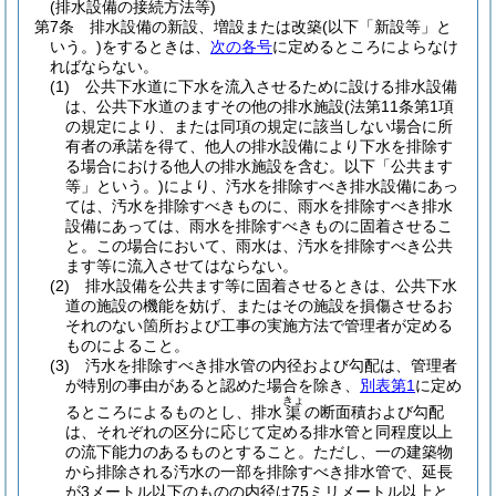
(排水設備の接続方法等)
第7条
排水設備の新設、増設または改築
(以下「新設等」と
いう。)
をするときは、
次の各号
に定めるところによらなけ
ればならない。
(1)
公共下水道に下水を流入させるために設ける排水設備
は、公共下水道のますその他の排水施設
(法第11条第1項
の規定により、または同項の規定に該当しない場合に所
有者の承諾を得て、他人の排水設備により下水を排除す
る場合における他人の排水施設を含む。以下「公共ます
等」という。)
により、汚水を排除すべき排水設備にあっ
ては、汚水を排除すべきものに、雨水を排除すべき排水
設備にあっては、雨水を排除すべきものに固着させるこ
と。
この場合において、雨水は、汚水を排除すべき公共
ます等に流入させてはならない。
(2)
排水設備を公共ます等に固着させるときは、公共下水
道の施設の機能を妨げ、またはその施設を損傷させるお
それのない箇所および工事の実施方法で管理者が定める
ものによること。
(3)
汚水を排除すべき排水管の内径および勾配は、管理者
が特別の事由があると認めた場合を除き、
別表第1
に定め
きょ
るところによるものとし、排水
の断面積および勾配
渠
は、それぞれの区分に応じて定める排水管と同程度以上
の流下能力のあるものとすること。
ただし、一の建築物
から排除される汚水の一部を排除すべき排水管で、延長
が3メートル以下のものの内径は75ミリメートル以上と