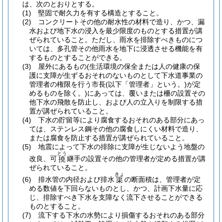
は、次のとおりとする。
(1)
堅固で耐久力を有する構造とすること。
(2)
コンクリートその他の耐水性の材料で造り、かつ、漏
水および地下水の浸入を最少限度のものとする措置が講
ぜられていること。
ただし、雨水を排除すべきものにつ
いては、多孔管その他雨水を地下に浸透させる機能を有
するものとすることができる。
(3)
屋外にあるもの
(生活環境の保全または人の健康の保
護に支障が生ずるおそれのないものとして下水道事業の
管理者の権限を行う市長
(以下「管理者」という。)
が定
めるものを除く。)
にあっては、覆いまたは柵の設置その
他下水の飛散を防止し、および人の立入りを制限する措
置が講ぜられていること。
(4)
下水の貯留等により腐食するおそれのある部分にあっ
ては、ステンレス鋼その他の腐食しにくい材料で造り、
または腐食を防止する措置が講ぜられていること。
(5)
地震によって下水の排除に支障が生じないよう地盤の
とう
改良、可
継手の設置その他の管理者が定める措置が講
撓
ぜられていること。
きょ
(6)
排水管の内径および排水
の断面積は、管理者が定
渠
める数値を下回らないものとし、かつ、計画下水量に応
じ、排除すべき下水を支障なく流下させることができる
ものとすること。
(7)
流下する下水の水勢により損傷するおそれのある部分