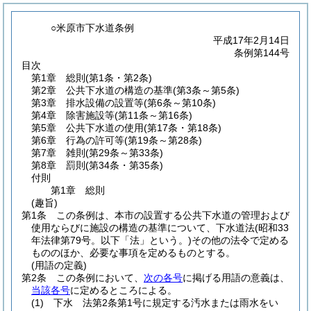
○米原市下水道条例
平成17年2月14日
条例第144号
目次
第1章
総則
(第1条・第2条)
第2章
公共下水道の構造の基準
(第3条～第5条)
第3章
排水設備の設置等
(第6条～第10条)
第4章
除害施設等
(第11条～第16条)
第5章
公共下水道の使用
(第17条・第18条)
第6章
行為の許可等
(第19条～第28条)
第7章
雑則
(第29条～第33条)
第8章
罰則
(第34条・第35条)
付則
第1章
総則
(趣旨)
第1条
この条例は、本市の設置する公共下水道の管理および
使用ならびに施設の構造の基準について、下水道法
(昭和33
年法律第79号。以下「法」という。)
その他の法令で定める
もののほか、必要な事項を定めるものとする。
(用語の定義)
第2条
この条例において、
次の各号
に掲げる用語の意義は、
当該各号
に定めるところによる。
(1)
下水 法第2条第1号に規定する汚水または雨水をい