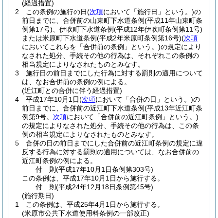
(経過措置)
2
この条例の施行の日
(
次項
において「施行日」という。)
の
前日までに、合併前の山東町下水道条例
(平成11年山東町条
例第17号)
、伊吹町下水道条例
(平成12年伊吹町条例第11号)
または米原町下水道条例
(平成2年米原町条例第16号)
(
次項
においてこれらを「合併前の条例」という。)
の規定により
なされた処分、手続その他の行為は、それぞれこの条例の
相当規定によりなされたものとみなす。
3
施行日の前日までにした行為に対する罰則の適用について
は、なお合併前の条例の例による。
(近江町との合併に伴う経過措置)
4
平成17年10月1日
(
次項
において「合併の日」という。)
の
前日までに、合併前の近江町下水道条例
(平成13年近江町条
例第9号。
次項
において「合併前の近江町条例」という。)
の規定によりなされた処分、手続その他の行為は、この条
例の相当規定によりなされたものとみなす。
5
合併の日の前日までにした合併前の近江町条例の規定に違
反する行為に対する罰則の適用については、なお合併前の
近江町条例の例による。
付
則
(平成17年10月1日
条例第303号)
この条例は、平成17年10月1日から施行する。
付
則
(平成24年12月18日
条例第45号)
(施行期日)
1
この条例は、平成25年4月1日から施行する。
(米原市公共下水道使用料条例の一部改正)