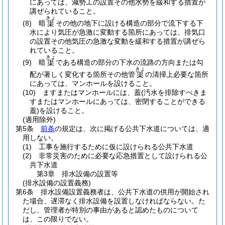
にあっては、減勢工の設置その他水勢を緩和する措置が
講ぜられていること。
きょ
(8)
暗
その他の地下に設ける構造の部分で流下する下
渠
水により気圧が急激に変動する箇所にあっては、排気口
の設置その他気圧の急激な変動を緩和する措置が講ぜら
れていること。
きょ
(9)
暗
である構造の部分の下水の流路の方向または勾
渠
きょ
配が著しく変化する箇所その他管
の清掃上必要な箇所
渠
にあっては、マンホールを設けること。
(10)
ますまたはマンホールには、蓋
(汚水を排除すべきま
すまたはマンホールにあっては、密閉することができる
蓋)
を設けること。
(適用除外)
第5条
前条
の規定は、次に掲げる公共下水道については、適
用しない。
(1)
工事を施行するために仮に設けられる公共下水道
(2)
非常災害のために必要な応急措置として設けられる公
共下水道
第3章
排水設備の設置等
(排水設備の設置義務)
第6条
排水設備設置義務者は、公共下水道の供用が開始され
た場合、遅滞なく排水設備を設置しなければならない。
た
だし、管理者が特別の事由があると認めたものについて
は、この限りでない。