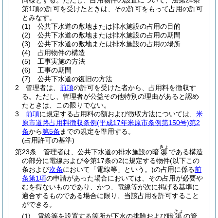
同様とする。
ただし、占用物件の設置について、法第24条
第1項の許可を受けたときは、その許可をもって占用の許可
とみなす。
(1)
公共下水道の敷地または排水施設の占用の目的
(2)
公共下水道の敷地または排水施設の占用の期間
(3)
公共下水道の敷地または排水施設の占用の場所
(4)
占用物件の構造
(5)
工事実施の方法
(6)
工事の期間
(7)
公共下水道の復旧の方法
2
管理者は、
前項
の許可を受けた者から、占用料を徴収す
る。
ただし、管理者が公益その他特別の理由があると認め
たときは、この限りでない。
3
前項
に規定する占用料の額および徴収方法については、
米
原市道路占用料徴収条例
(平成17年米原市条例第150号)
第2
条
から
第5条
までの規定を準用する。
(占用許可の基準)
きょ
第23条
管理者は、公共下水道の排水施設の暗
である構造
渠
の部分に電線および令第17条の2に規定する物件
(以下この
条および
次条
において「電線等」という。)
の占用に係る
前
条第1項
の申請があった場合においては、その占用が必要や
むを得ないものであり、かつ、電線等が次に掲げる基準に
適合するものである場合に限り、当該占用を許可すること
ができる。
きょ
(1)
電線等を設置する箇所が下水の排除および暗
の管
渠