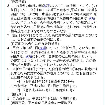
(経過措置)
2
この条例の施行の日
(
次項
において「施行日」という。)
の
前日までに、合併前の山東町下水道条例
(平成11年山東町条
例第17号)
、伊吹町下水道条例
(平成12年伊吹町条例第11号)
または米原町下水道条例
(平成2年米原町条例第16号)
(
次項
においてこれらを「合併前の条例」という。)
の規定により
なされた処分、手続その他の行為は、それぞれこの条例の
相当規定によりなされたものとみなす。
3
施行日の前日までにした行為に対する罰則の適用について
は、なお合併前の条例の例による。
(近江町との合併に伴う経過措置)
4
平成17年10月1日
(
次項
において「合併の日」という。)
の
前日までに、合併前の近江町下水道条例
(平成13年近江町条
例第9号。
次項
において「合併前の近江町条例」という。)
の規定によりなされた処分、手続その他の行為は、この条
例の相当規定によりなされたものとみなす。
5
合併の日の前日までにした合併前の近江町条例の規定に違
反する行為に対する罰則の適用については、なお合併前の
近江町条例の例による。
付
則
(平成17年10月1日
条例第303号)
この条例は、平成17年10月1日から施行する。
付
則
(平成24年12月18日
条例第45号)
(施行期日)
1
この条例は、平成25年4月1日から施行する。
(米原市公共下水道使用料条例の一部改正)