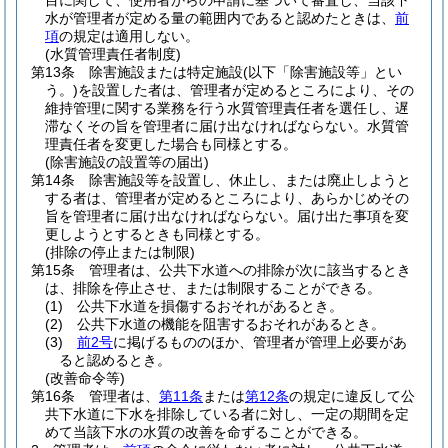
目に関して、使用者からの申請に基づいて審査し、当該下
水が管理者が定める量の範囲内であると認めたときは、
前
項
の規定は適用しない。
(水質管理責任者制度)
第13条
除害施設または特定施設
(以下「除害施設等」とい
う。)
を設置した者は、管理者が定めるところにより、その
維持管理に関する業務を行う水質管理責任者を選任し、遅
滞なくその旨を管理者に届け出なければならない。
水質管
理責任者を変更した場合も同様とする。
(除害施設の設置等の届出)
第14条
除害施設等を設置し、休止し、または廃止しようと
する者は、管理者が定めるところにより、あらかじめその
旨を管理者に届け出なければならない。
届け出た事項を変
更しようとするときも同様とする。
(排除の停止または制限)
第15条
管理者は、公共下水道への排除が次に該当するとき
は、排除を停止させ、または制限することができる。
(1)
公共下水道を損傷するおそれがあるとき。
(2)
公共下水道の機能を阻害するおそれがあるとき。
(3)
前2号
に掲げるもののほか、管理者が管理上必要があ
ると認めるとき。
(改善命令等)
第16条
管理者は、
第11条
または
第12条
の規定に違反して公
共下水道に下水を排除している者に対し、一定の期間を定
めて当該下水の水質の改善を命ずることができる。