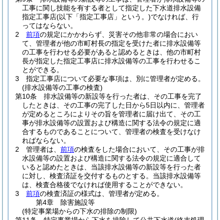
工事に関し技能を有する者として指定した下水道排水設備
指定工事店
(以下「指定工事店」という。)
でなければ、行
ってはならない。
2
前項
の規定にかかわらず、災害その他非常の場合におい
て、管理者が他の市町村長の指定を受けた者に排水設備等
の工事を行わせる必要があると認めるときは、他の市町村
長が指定した指定工事店に排水設備等の工事を行わせるこ
とができる。
3
指定工事店について必要な事項は、別に管理者が定める。
(排水設備等の工事の検査)
第10条
排水設備等の新設等を行った者は、その工事を完了
したときは、その工事の完了した日から5日以内に、管理者
が定めるところによりその旨を管理者に届け出て、その工
事が排水設備等の設置および構造に関する法令の規定に適
合するものであることについて、管理者の検査を受けなけ
ればならない。
2
管理者は、
前項
の検査をした場合において、その工事が排
水設備等の設置および構造に関する法令の規定に適合して
いると認めたときは、当該排水設備等の新設等を行った者
に対し、検査済証を交付するものとする。
当該排水設備等
は、検査合格後でなければ使用することができない。
3
前項
の検査済証の様式は、管理者が定める。
第4章
除害施設等
(特定事業場からの下水の排除の制限)