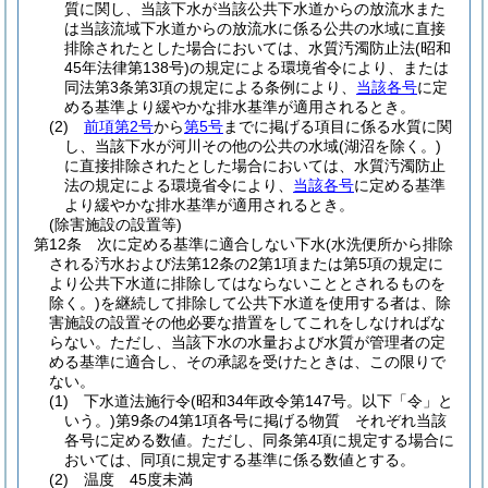
質に関し、当該下水が当該公共下水道からの放流水また
は当該流域下水道からの放流水に係る公共の水域に直接
排除されたとした場合においては、水質汚濁防止法
(昭和
45年法律第138号)
の規定による環境省令により、または
同法第3条第3項の規定による条例により、
当該各号
に定
める基準より緩やかな排水基準が適用されるとき。
(2)
前項第2号
から
第5号
までに掲げる項目に係る水質に関
し、当該下水が河川その他の公共の水域
(湖沼を除く。)
に直接排除されたとした場合においては、水質汚濁防止
法の規定による環境省令により、
当該各号
に定める基準
より緩やかな排水基準が適用されるとき。
(除害施設の設置等)
第12条
次に定める基準に適合しない下水
(水洗便所から排除
される汚水および法第12条の2第1項または第5項の規定に
より公共下水道に排除してはならないこととされるものを
除く。)
を継続して排除して公共下水道を使用する者は、除
害施設の設置その他必要な措置をしてこれをしなければな
らない。
ただし、当該下水の水量および水質が管理者の定
める基準に適合し、その承認を受けたときは、この限りで
ない。
(1)
下水道法施行令
(昭和34年政令第147号。以下「令」と
いう。)
第9条の4第1項各号に掲げる物質 それぞれ当該
各号に定める数値。
ただし、同条第4項に規定する場合に
おいては、同項に規定する基準に係る数値とする。
(2)
温度 45度未満