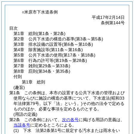
○米原市下水道条例
平成17年2月14日
条例第144号
目次
第1章
総則
(第1条・第2条)
第2章
公共下水道の構造の基準
(第3条～第5条)
第3章
排水設備の設置等
(第6条～第10条)
第4章
除害施設等
(第11条～第16条)
第5章
公共下水道の使用
(第17条・第18条)
第6章
行為の許可等
(第19条～第28条)
第7章
雑則
(第29条～第33条)
第8章
罰則
(第34条・第35条)
付則
第1章
総則
(趣旨)
第1条
この条例は、本市の設置する公共下水道の管理および
使用ならびに施設の構造の基準について、下水道法
(昭和33
年法律第79号。以下「法」という。)
その他の法令で定める
もののほか、必要な事項を定めるものとする。
(用語の定義)
第2条
この条例において、
次の各号
に掲げる用語の意義は、
当該各号
に定めるところによる。
(1)
下水 法第2条第1号に規定する汚水または雨水をい