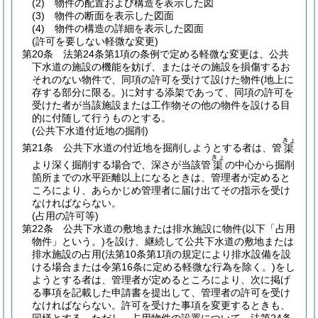
(2)
物件の配置および構造を表示した図
(3)
物件の断面を表示した図面
(4)
物件の構造の詳細を表示した図面
(許可を要しない軽微な変更)
第20条
法第24条第1項の条例で定める軽微な変更は、公共
下水道の施設の機能を妨げ、またはその施設を損傷するお
それのない物件で、同項の許可を受けて設けた物件
(地上に
存する部分に限る。)
に対する添架であって、同項の許可を
受けた者が当該施設または工作物その他の物件を設ける目
的に付随して行うものとする。
(公共下水道付近地の掘削)
きょ
第21条
公共下水道の付近地を掘削しようとする者は、管
渠
きょ
より深く掘削する場合で、深さが当該管
の中心から掘削
渠
箇所までの水平距離以上になるときは、管理者が定めると
ころにより、あらかじめ管理者に届け出てその指示を受け
なければならない。
(占用の許可等)
第22条
公共下水道の敷地または排水施設に物件
(以下「占用
物件」という。)
を設け、継続して公共下水道の敷地または
排水施設の占用
(法第10条第1項の規定により排水設備を設
ける場合または令第16条に定める軽微な行為を除く。)
をし
ようとする者は、管理者が定めるところにより、次に掲げ
る事項を記載した申請書を提出して、管理者の許可を受け
なければならない。
許可を受けた事項を変更するときも、