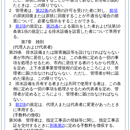
だし、原状に回復することが不適当であると管理者が認め
たときは、この限りでない。
2
管理者は、
第22条
の占用の許可を受けた者に対し、
前項
の原状回復または原状に回復することが不適当な場合の措
置について、必要な指示をすることができる。
3
前2項
の規定は、
第25条
による届出をした者および法第10
条第1項の規定による排水設備を設置した者について準用す
る。
第7章
雑則
(代理人および代表者)
第29条
排水設備または除害施設等を設けなければならない
者が市内に居住しないときは、この条例に定める一切の事
項を処理させるため、市内に居住する者のうちから代理人
を定め、上下水道事業管理規程の定めるところにより、管
理者に届け出なければならない。
ただし、管理者が特に認
めた場合は、この限りでない。
2
排水設備を共有する者または共同で使用する者は、この条
例に定める一切の事項を処理させるため代表者を定め、管
理者が定めるところにより、管理者に届け出なければなら
ない。
3
前2項
の規定は、代理人または代表者に変更があったとき
に準用する。
(手数料の徴収)
第30条
管理者は、指定工事店の登録等に関し、指定工事店
証を交付するときに
別表第2
に定める手数料を徴収する。