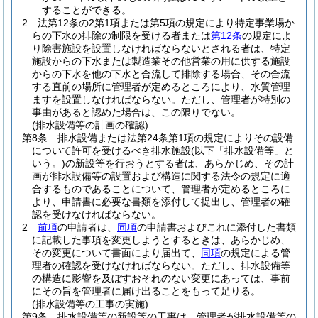
することができる。
2
法第12条の2第1項または第5項の規定により特定事業場か
らの下水の排除の制限を受ける者または
第12条
の規定によ
り除害施設を設置しなければならないとされる者は、特定
施設からの下水または製造業その他営業の用に供する施設
からの下水を他の下水と合流して排除する場合、その合流
する直前の場所に管理者が定めるところにより、水質管理
ますを設置しなければならない。
ただし、管理者が特別の
事由があると認めた場合は、この限りでない。
(排水設備等の計画の確認)
第8条
排水設備または法第24条第1項の規定によりその設備
について許可を受けるべき排水施設
(以下「排水設備等」と
いう。)
の新設等を行おうとする者は、あらかじめ、その計
画が排水設備等の設置および構造に関する法令の規定に適
合するものであることについて、管理者が定めるところに
より、申請書に必要な書類を添付して提出し、管理者の確
認を受けなければならない。
2
前項
の申請者は、
同項
の申請書およびこれに添付した書類
に記載した事項を変更しようとするときは、あらかじめ、
その変更について書面により届出て、
同項
の規定による管
理者の確認を受けなければならない。
ただし、排水設備等
の構造に影響を及ぼすおそれのない変更にあっては、事前
にその旨を管理者に届け出ることをもって足りる。
(排水設備等の工事の実施)
第9条
排水設備等の新設等の工事は、管理者が排水設備等の