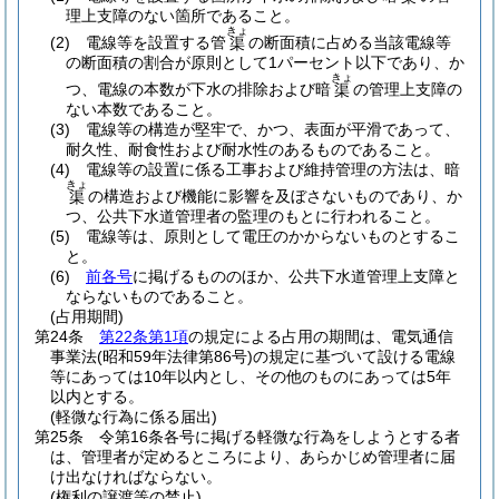
理上支障のない箇所であること。
きょ
(2)
電線等を設置する管
の断面積に占める当該電線等
渠
の断面積の割合が原則として1パーセント以下であり、か
きょ
つ、電線の本数が下水の排除および暗
の管理上支障の
渠
ない本数であること。
(3)
電線等の構造が堅牢で、かつ、表面が平滑であって、
耐久性、耐食性および耐水性のあるものであること。
(4)
電線等の設置に係る工事および維持管理の方法は、暗
きょ
の構造および機能に影響を及ぼさないものであり、か
渠
つ、公共下水道管理者の監理のもとに行われること。
(5)
電線等は、原則として電圧のかからないものとするこ
と。
(6)
前各号
に掲げるもののほか、公共下水道管理上支障と
ならないものであること。
(占用期間)
第24条
第22条第1項
の規定による占用の期間は、電気通信
事業法
(昭和59年法律第86号)
の規定に基づいて設ける電線
等にあっては10年以内とし、その他のものにあっては5年
以内とする。
(軽微な行為に係る届出)
第25条
令第16条各号に掲げる軽微な行為をしようとする者
は、管理者が定めるところにより、あらかじめ管理者に届
け出なければならない。
(権利の譲渡等の禁止)