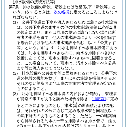
(排水設備の接続方法等)
第7条
排水設備の新設、増設または改築
(以下「新設等」と
いう。)
をするときは、
次の各号
に定めるところによらなけ
ればならない。
(1)
公共下水道に下水を流入させるために設ける排水設備
は、公共下水道のますその他の排水施設
(法第11条第1項
の規定により、または同項の規定に該当しない場合に所
有者の承諾を得て、他人の排水設備により下水を排除す
る場合における他人の排水施設を含む。以下「公共ます
等」という。)
により、汚水を排除すべき排水設備にあっ
ては、汚水を排除すべきものに、雨水を排除すべき排水
設備にあっては、雨水を排除すべきものに固着させるこ
と。
この場合において、雨水は、汚水を排除すべき公共
ます等に流入させてはならない。
(2)
排水設備を公共ます等に固着させるときは、公共下水
道の施設の機能を妨げ、またはその施設を損傷させるお
それのない箇所および工事の実施方法で管理者が定める
ものによること。
(3)
汚水を排除すべき排水管の内径および勾配は、管理者
が特別の事由があると認めた場合を除き、
別表第1
に定め
きょ
るところによるものとし、排水
の断面積および勾配
渠
は、それぞれの区分に応じて定める排水管と同程度以上
の流下能力のあるものとすること。
ただし、一の建築物
から排除される汚水の一部を排除すべき排水管で、延長
が3メートル以下のものの内径は75ミリメートル以上と