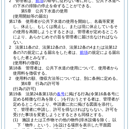
2
管理者は、
前項
の命令に従わない者に対し、公共下水道へ
の下水の排除の停止を命ずることができる。
第5章
公共下水道の使用
(使用開始等の届出)
第17条
使用者が公共下水道の使用を開始し、名義等変更
し、休止し、もしくは廃止し、または現に休止しているそ
の使用を再開しようとするときは、管理者が定めるところ
により、あらかじめその旨を管理者に届け出なければなら
ない。
2
法第11条の2、法第12条の3、法第12条の4または法第12
条の7の規定による届出をした者は、
前項
の規定による届出
をした者とみなす。
(使用料の徴収)
第18条
管理者は、公共下水道の使用について、使用者から
使用料を徴収する。
2
使用料の額、徴収方法等については、別に条例に定める。
第6章
行為の許可等
(行為の許可)
第19条
法第24条第1項の
各号
に掲げる行為
(令第16条各号に
定める軽微な行為を除く。)
を行おうとする者は、管理者が
定めるところにより、申請書に次に掲げる図面を添付し
て、管理者に申請し、許可を得なければならない。
許可を
受けた事項を変更しようとするときも同様とする。
(1)
施設または工作物その他の物件
(排水設備を除く。以
下「物件」という。)
を設ける場所を表示した平面図