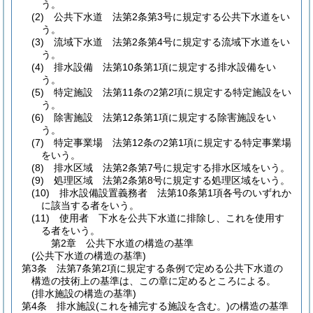
う。
(2)
公共下水道 法第2条第3号に規定する公共下水道をい
う。
(3)
流域下水道 法第2条第4号に規定する流域下水道をい
う。
(4)
排水設備 法第10条第1項に規定する排水設備をい
う。
(5)
特定施設 法第11条の2第2項に規定する特定施設をい
う。
(6)
除害施設 法第12条第1項に規定する除害施設をい
う。
(7)
特定事業場 法第12条の2第1項に規定する特定事業場
をいう。
(8)
排水区域 法第2条第7号に規定する排水区域をいう。
(9)
処理区域 法第2条第8号に規定する処理区域をいう。
(10)
排水設備設置義務者 法第10条第1項各号のいずれか
に該当する者をいう。
(11)
使用者 下水を公共下水道に排除し、これを使用す
る者をいう。
第2章
公共下水道の構造の基準
(公共下水道の構造の基準)
第3条
法第7条第2項に規定する条例で定める公共下水道の
構造の技術上の基準は、この章に定めるところによる。
(排水施設の構造の基準)
第4条
排水施設
(これを補完する施設を含む。)
の構造の基準