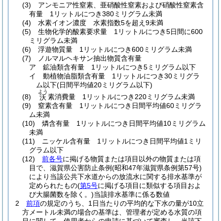
(3)
アンモニア性窒素、亜硝酸性窒素および硝酸性窒素含
有量 1リットルにつき380ミリグラム未満
(4)
水素イオン濃度 水素指数5を超え9未満
(5)
生物化学的酸素要求量 1リットルにつき5日間に600
ミリグラム未満
(6)
浮遊物質量 1リットルにつき600ミリグラム未満
(7)
ノルマルヘキサン抽出物質含有量
ア
鉱油類含有量 1リットルにつき5ミリグラム以下
イ
動植物油脂類含有量 1リットルにつき30ミリグラ
ム以下
(日間平均値20ミリグラム以下)
よう
(8)
素消費量 1リットルにつき220ミリグラム未満
沃
(9)
窒素含有量 1リットルにつき日間平均値60ミリグラ
ム未満
(10)
燐含有量 1リットルにつき日間平均値10ミリグラム
未満
(11)
ニッケル含有量 1リットルにつき日間平均値1ミリ
グラム以下
(12)
前各号
に掲げる物質または項目以外の物質または項
目で、滋賀県公害防止条例
(昭和47年滋賀県条例第57号)
により当該公共下水道からの放流水に関する排水基準が
定められたもの
(
第5号
に掲げる項目に類似する項目およ
び大腸菌数を除く。)
当該排水基準に係る数値
2
前項
の規定のうち、1日当たりの平均的な下水の量が10立
方メートル未満の場合の基準は、管理者が定める水質の項