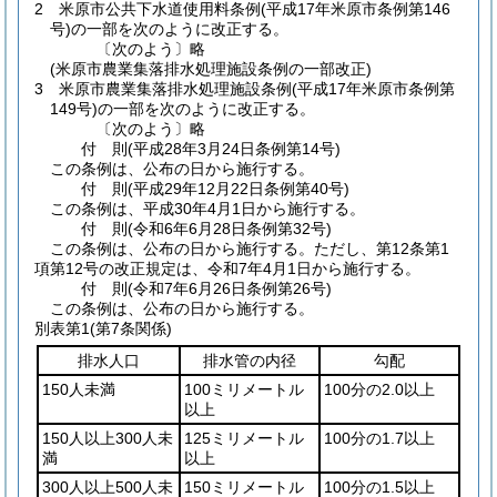
2
米原市公共下水道使用料条例
(平成17年米原市条例第146
号)
の一部を次のように改正する。
〔次のよう〕略
(米原市農業集落排水処理施設条例の一部改正)
3
米原市農業集落排水処理施設条例
(平成17年米原市条例第
149号)
の一部を次のように改正する。
〔次のよう〕略
付
則
(平成28年3月24日
条例第14号)
この条例は、公布の日から施行する。
付
則
(平成29年12月22日
条例第40号)
この条例は、平成30年4月1日から施行する。
付
則
(令和6年6月28日
条例第32号)
この条例は、公布の日から施行する。
ただし、第12条第1
項第12号の改正規定は、令和7年4月1日から施行する。
付
則
(令和7年6月26日
条例第26号)
この条例は、公布の日から施行する。
別表第1
(第7条関係)
排水人口
排水管の内径
勾配
150人未満
100ミリメートル
100分の2.0以上
以上
150人以上300人未
125ミリメートル
100分の1.7以上
満
以上
300人以上500人未
150ミリメートル
100分の1.5以上