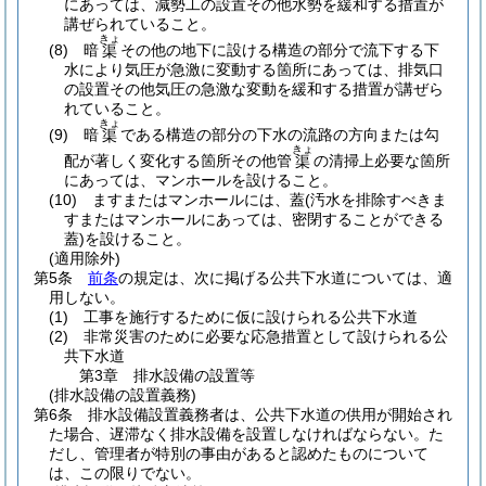
にあっては、減勢工の設置その他水勢を緩和する措置が
講ぜられていること。
きょ
(8)
暗
その他の地下に設ける構造の部分で流下する下
渠
水により気圧が急激に変動する箇所にあっては、排気口
の設置その他気圧の急激な変動を緩和する措置が講ぜら
れていること。
きょ
(9)
暗
である構造の部分の下水の流路の方向または勾
渠
きょ
配が著しく変化する箇所その他管
の清掃上必要な箇所
渠
にあっては、マンホールを設けること。
(10)
ますまたはマンホールには、蓋
(汚水を排除すべきま
すまたはマンホールにあっては、密閉することができる
蓋)
を設けること。
(適用除外)
第5条
前条
の規定は、次に掲げる公共下水道については、適
用しない。
(1)
工事を施行するために仮に設けられる公共下水道
(2)
非常災害のために必要な応急措置として設けられる公
共下水道
第3章
排水設備の設置等
(排水設備の設置義務)
第6条
排水設備設置義務者は、公共下水道の供用が開始され
た場合、遅滞なく排水設備を設置しなければならない。
た
だし、管理者が特別の事由があると認めたものについて
は、この限りでない。