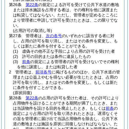
第26条
第22条
の規定による許可を受けて公共下水道の敷地
または排水施設を占用する者は、その権利を他に譲渡また
は転貸してはならない。
ただし、管理者が定めるところに
より管理者に申請して許可を受けたときは、この限りでな
い。
(占用許可の取消し等)
第27条
管理者は、
次の各号
のいずれかに該当する者に対
し、占用の許可を取り消し、またはその条件を変更し、も
しくは新たに条件を付することができる。
(1)
虚偽その他不正な手段により占用の許可を受けた者
(2)
許可の目的または条件に違反したもの
(3)
前条
の規定による管理者の許可を受けないでその権利
を他に譲渡し、または転貸した者
2
管理者は、
前項各号
に掲げるもののほか、公共下水道の管
理または公益上やむを得ない必要が生じたときは、占用の
許可を取り消し、またはその条件を変更し、もしくは新た
に条件を付すことができる。
(原状回復)
第28条
第22条
の占用の許可を受けた者は、その許可により
占用物件を設けることができる期間が満了したとき、また
は当該物件を設ける目的を廃止したとき、もしくは
前条
の
規定により占用の許可を取り消されたときは、遅滞なくそ
の旨を管理者に届け出て当該占用物件を除去し、公共下水
道の敷地または施設を原状に回復しなければならない。
た