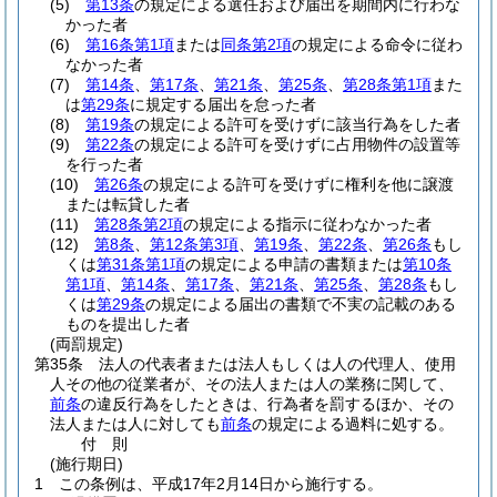
(5)
第13条
の規定による選任および届出を期間内に行わな
かった者
(6)
第16条第1項
または
同条第2項
の規定による命令に従わ
なかった者
(7)
第14条
、
第17条
、
第21条
、
第25条
、
第28条第1項
また
は
第29条
に規定する届出を怠った者
(8)
第19条
の規定による許可を受けずに該当行為をした者
(9)
第22条
の規定による許可を受けずに占用物件の設置等
を行った者
(10)
第26条
の規定による許可を受けずに権利を他に譲渡
または転貸した者
(11)
第28条第2項
の規定による指示に従わなかった者
(12)
第8条
、
第12条第3項
、
第19条
、
第22条
、
第26条
もし
くは
第31条第1項
の規定による申請の書類または
第10条
第1項
、
第14条
、
第17条
、
第21条
、
第25条
、
第28条
もし
くは
第29条
の規定による届出の書類で不実の記載のある
ものを提出した者
(両罰規定)
第35条
法人の代表者または法人もしくは人の代理人、使用
人その他の従業者が、その法人または人の業務に関して、
前条
の違反行為をしたときは、行為者を罰するほか、その
法人または人に対しても
前条
の規定による過料に処する。
付
則
(施行期日)
1
この条例は、平成17年2月14日から施行する。