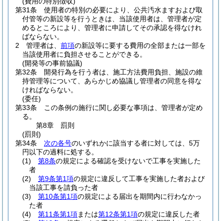
(費用の特別徴収)
第31条
使用者の特別の必要により、公共汚水ますおよび取
付管等の新設等を行うときは、当該使用者は、管理者が定
めるところにより、管理者に申請してその承認を得なけれ
ばならない。
2
管理者は、
前項
の新設等に要する費用の全部または一部を
当該使用者に負担させることができる。
(開発等の事前協議)
第32条
開発行為を行う者は、施工方法費用負担、施設の維
持管理等について、あらかじめ協議し管理者の同意を得な
ければならない。
(委任)
第33条
この条例の施行に関し必要な事項は、管理者が定め
る。
第8章
罰則
(罰則)
第34条
次の各号
のいずれかに該当する者に対しては、5万
円以下の過料に処する。
(1)
第8条
の規定による確認を受けないで工事を実施した
者
(2)
第9条第1項
の規定に違反して工事を実施した者および
当該工事を請負った者
(3)
第10条第1項
の規定による届出を期間内に行わなかっ
た者
(4)
第11条第1項
または
第12条第1項
の規定に違反した者