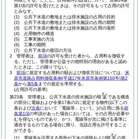
同様とする。
ただし、占用物件の設置について、法第24条
第1項の許可を受けたときは、その許可をもって占用の許可
とみなす。
(1)
公共下水道の敷地または排水施設の占用の目的
(2)
公共下水道の敷地または排水施設の占用の期間
(3)
公共下水道の敷地または排水施設の占用の場所
(4)
占用物件の構造
(5)
工事実施の方法
(6)
工事の期間
(7)
公共下水道の復旧の方法
2
管理者は、
前項
の許可を受けた者から、占用料を徴収す
る。
ただし、管理者が公益その他特別の理由があると認め
たときは、この限りでない。
3
前項
に規定する占用料の額および徴収方法については、
米
原市道路占用料徴収条例
(平成17年米原市条例第150号)
第2
条
から
第5条
までの規定を準用する。
(占用許可の基準)
きょ
第23条
管理者は、公共下水道の排水施設の暗
である構造
渠
の部分に電線および令第17条の2に規定する物件
(以下この
条および
次条
において「電線等」という。)
の占用に係る
前
条第1項
の申請があった場合においては、その占用が必要や
むを得ないものであり、かつ、電線等が次に掲げる基準に
適合するものである場合に限り、当該占用を許可すること
ができる。
きょ
(1)
電線等を設置する箇所が下水の排除および暗
の管
渠