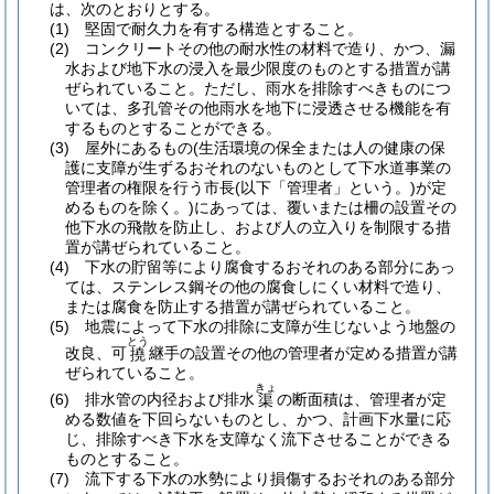
は、次のとおりとする。
(1)
堅固で耐久力を有する構造とすること。
(2)
コンクリートその他の耐水性の材料で造り、かつ、漏
水および地下水の浸入を最少限度のものとする措置が講
ぜられていること。
ただし、雨水を排除すべきものにつ
いては、多孔管その他雨水を地下に浸透させる機能を有
するものとすることができる。
(3)
屋外にあるもの
(生活環境の保全または人の健康の保
護に支障が生ずるおそれのないものとして下水道事業の
管理者の権限を行う市長
(以下「管理者」という。)
が定
めるものを除く。)
にあっては、覆いまたは柵の設置その
他下水の飛散を防止し、および人の立入りを制限する措
置が講ぜられていること。
(4)
下水の貯留等により腐食するおそれのある部分にあっ
ては、ステンレス鋼その他の腐食しにくい材料で造り、
または腐食を防止する措置が講ぜられていること。
(5)
地震によって下水の排除に支障が生じないよう地盤の
とう
改良、可
継手の設置その他の管理者が定める措置が講
撓
ぜられていること。
きょ
(6)
排水管の内径および排水
の断面積は、管理者が定
渠
める数値を下回らないものとし、かつ、計画下水量に応
じ、排除すべき下水を支障なく流下させることができる
ものとすること。
(7)
流下する下水の水勢により損傷するおそれのある部分