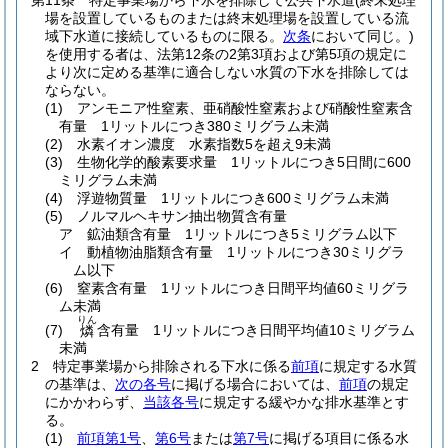
第11条
特定事業場から下水を排除して公共下水道
(終末処理
場を設置しているものまたは終末処理場を設置している流
域下水道に接続しているものに限る。
次条
において同じ。)
を使用する者は、法第12条の2第3項および第5項の規定に
より次に定める基準に適合しない水質の下水を排除しては
ならない。
(1)
アンモニア性窒素、亜硝酸性窒素および硝酸性窒素含
有量 1リットルにつき380ミリグラム未満
(2)
水素イオン濃度 水素指数5を超え9未満
(3)
生物化学的酸素要求量 1リットルにつき5日間に600
ミリグラム未満
(4)
浮遊物質量 1リットルにつき600ミリグラム未満
(5)
ノルマルヘキサン抽出物質含有量
ア
鉱油類含有量 1リットルにつき5ミリグラム以下
イ
動植物油脂類含有量 1リットルにつき30ミリグラ
ム以下
(6)
窒素含有量 1リットルにつき日間平均値60ミリグラ
ム未満
りん
(7)
含有量 1リットルにつき日間平均値10ミリグラム
燐
未満
2
特定事業場から排除される下水に係る
前項
に規定する水質
の基準は、
次の各号
に掲げる場合においては、
前項
の規定
にかかわらず、
当該各号
に規定する緩やかな排水基準とす
る。
(1)
前項第1号
、
第6号
または
第7号
に掲げる項目に係る水