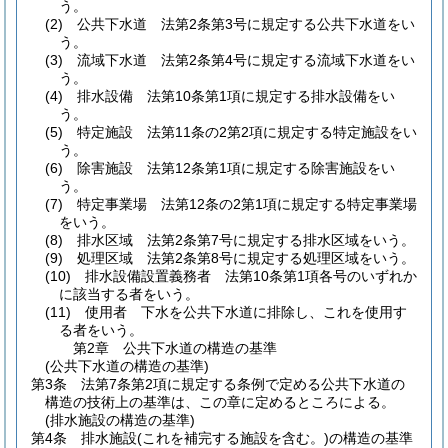
う。
(2)
公共下水道 法第2条第3号に規定する公共下水道をい
う。
(3)
流域下水道 法第2条第4号に規定する流域下水道をい
う。
(4)
排水設備 法第10条第1項に規定する排水設備をい
う。
(5)
特定施設 法第11条の2第2項に規定する特定施設をい
う。
(6)
除害施設 法第12条第1項に規定する除害施設をい
う。
(7)
特定事業場 法第12条の2第1項に規定する特定事業場
をいう。
(8)
排水区域 法第2条第7号に規定する排水区域をいう。
(9)
処理区域 法第2条第8号に規定する処理区域をいう。
(10)
排水設備設置義務者 法第10条第1項各号のいずれか
に該当する者をいう。
(11)
使用者 下水を公共下水道に排除し、これを使用す
る者をいう。
第2章
公共下水道の構造の基準
(公共下水道の構造の基準)
第3条
法第7条第2項に規定する条例で定める公共下水道の
構造の技術上の基準は、この章に定めるところによる。
(排水施設の構造の基準)
第4条
排水施設
(これを補完する施設を含む。)
の構造の基準