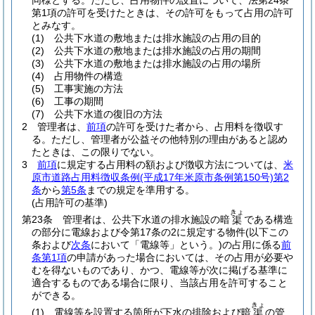
同様とする。
ただし、占用物件の設置について、法第24条
第1項の許可を受けたときは、その許可をもって占用の許可
とみなす。
(1)
公共下水道の敷地または排水施設の占用の目的
(2)
公共下水道の敷地または排水施設の占用の期間
(3)
公共下水道の敷地または排水施設の占用の場所
(4)
占用物件の構造
(5)
工事実施の方法
(6)
工事の期間
(7)
公共下水道の復旧の方法
2
管理者は、
前項
の許可を受けた者から、占用料を徴収す
る。
ただし、管理者が公益その他特別の理由があると認め
たときは、この限りでない。
3
前項
に規定する占用料の額および徴収方法については、
米
原市道路占用料徴収条例
(平成17年米原市条例第150号)
第2
条
から
第5条
までの規定を準用する。
(占用許可の基準)
きょ
第23条
管理者は、公共下水道の排水施設の暗
である構造
渠
の部分に電線および令第17条の2に規定する物件
(以下この
条および
次条
において「電線等」という。)
の占用に係る
前
条第1項
の申請があった場合においては、その占用が必要や
むを得ないものであり、かつ、電線等が次に掲げる基準に
適合するものである場合に限り、当該占用を許可すること
ができる。
きょ
(1)
電線等を設置する箇所が下水の排除および暗
の管
渠