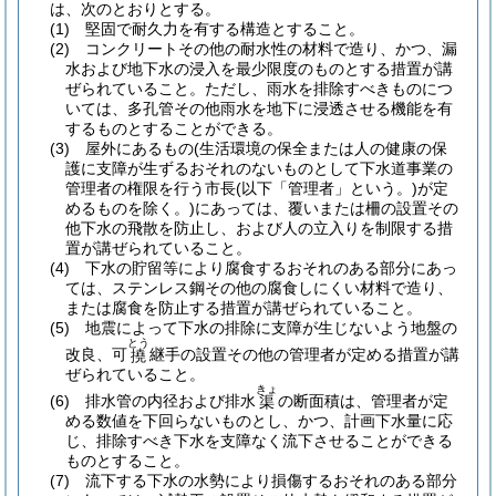
は、次のとおりとする。
(1)
堅固で耐久力を有する構造とすること。
(2)
コンクリートその他の耐水性の材料で造り、かつ、漏
水および地下水の浸入を最少限度のものとする措置が講
ぜられていること。
ただし、雨水を排除すべきものにつ
いては、多孔管その他雨水を地下に浸透させる機能を有
するものとすることができる。
(3)
屋外にあるもの
(生活環境の保全または人の健康の保
護に支障が生ずるおそれのないものとして下水道事業の
管理者の権限を行う市長
(以下「管理者」という。)
が定
めるものを除く。)
にあっては、覆いまたは柵の設置その
他下水の飛散を防止し、および人の立入りを制限する措
置が講ぜられていること。
(4)
下水の貯留等により腐食するおそれのある部分にあっ
ては、ステンレス鋼その他の腐食しにくい材料で造り、
または腐食を防止する措置が講ぜられていること。
(5)
地震によって下水の排除に支障が生じないよう地盤の
とう
改良、可
継手の設置その他の管理者が定める措置が講
撓
ぜられていること。
きょ
(6)
排水管の内径および排水
の断面積は、管理者が定
渠
める数値を下回らないものとし、かつ、計画下水量に応
じ、排除すべき下水を支障なく流下させることができる
ものとすること。
(7)
流下する下水の水勢により損傷するおそれのある部分