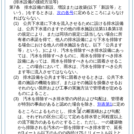
(排水設備の接続方法等)
第7条
排水設備の新設、増設または改築
(以下「新設等」と
いう。)
をするときは、
次の各号
に定めるところによらなけ
ればならない。
(1)
公共下水道に下水を流入させるために設ける排水設備
は、公共下水道のますその他の排水施設
(法第11条第1項
の規定により、または同項の規定に該当しない場合に所
有者の承諾を得て、他人の排水設備により下水を排除す
る場合における他人の排水施設を含む。以下「公共ます
等」という。)
により、汚水を排除すべき排水設備にあっ
ては、汚水を排除すべきものに、雨水を排除すべき排水
設備にあっては、雨水を排除すべきものに固着させるこ
と。
この場合において、雨水は、汚水を排除すべき公共
ます等に流入させてはならない。
(2)
排水設備を公共ます等に固着させるときは、公共下水
道の施設の機能を妨げ、またはその施設を損傷させるお
それのない箇所および工事の実施方法で管理者が定める
ものによること。
(3)
汚水を排除すべき排水管の内径および勾配は、管理者
が特別の事由があると認めた場合を除き、
別表第1
に定め
きょ
るところによるものとし、排水
の断面積および勾配
渠
は、それぞれの区分に応じて定める排水管と同程度以上
の流下能力のあるものとすること。
ただし、一の建築物
から排除される汚水の一部を排除すべき排水管で、延長
が3メートル以下のものの内径は75ミリメートル以上と