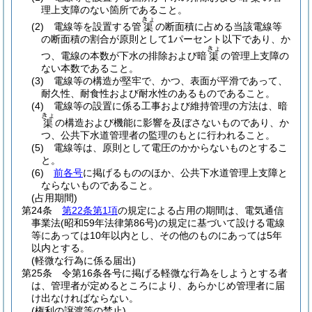
理上支障のない箇所であること。
きょ
(2)
電線等を設置する管
の断面積に占める当該電線等
渠
の断面積の割合が原則として1パーセント以下であり、か
きょ
つ、電線の本数が下水の排除および暗
の管理上支障の
渠
ない本数であること。
(3)
電線等の構造が堅牢で、かつ、表面が平滑であって、
耐久性、耐食性および耐水性のあるものであること。
(4)
電線等の設置に係る工事および維持管理の方法は、暗
きょ
の構造および機能に影響を及ぼさないものであり、か
渠
つ、公共下水道管理者の監理のもとに行われること。
(5)
電線等は、原則として電圧のかからないものとするこ
と。
(6)
前各号
に掲げるもののほか、公共下水道管理上支障と
ならないものであること。
(占用期間)
第24条
第22条第1項
の規定による占用の期間は、電気通信
事業法
(昭和59年法律第86号)
の規定に基づいて設ける電線
等にあっては10年以内とし、その他のものにあっては5年
以内とする。
(軽微な行為に係る届出)
第25条
令第16条各号に掲げる軽微な行為をしようとする者
は、管理者が定めるところにより、あらかじめ管理者に届
け出なければならない。
(権利の譲渡等の禁止)