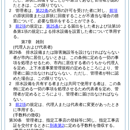
だし、原状に回復することが不適当であると管理者が認め
たときは、この限りでない。
2
管理者は、
第22条
の占用の許可を受けた者に対し、
前項
の原状回復または原状に回復することが不適当な場合の措
置について、必要な指示をすることができる。
3
前2項
の規定は、
第25条
による届出をした者および法第10
条第1項の規定による排水設備を設置した者について準用す
る。
第7章
雑則
(代理人および代表者)
第29条
排水設備または除害施設等を設けなければならない
者が市内に居住しないときは、この条例に定める一切の事
項を処理させるため、市内に居住する者のうちから代理人
を定め、上下水道事業管理規程の定めるところにより、管
理者に届け出なければならない。
ただし、管理者が特に認
めた場合は、この限りでない。
2
排水設備を共有する者または共同で使用する者は、この条
例に定める一切の事項を処理させるため代表者を定め、管
理者が定めるところにより、管理者に届け出なければなら
ない。
3
前2項
の規定は、代理人または代表者に変更があったとき
に準用する。
(手数料の徴収)
第30条
管理者は、指定工事店の登録等に関し、指定工事店
証を交付するときに
別表第2
に定める手数料を徴収する。