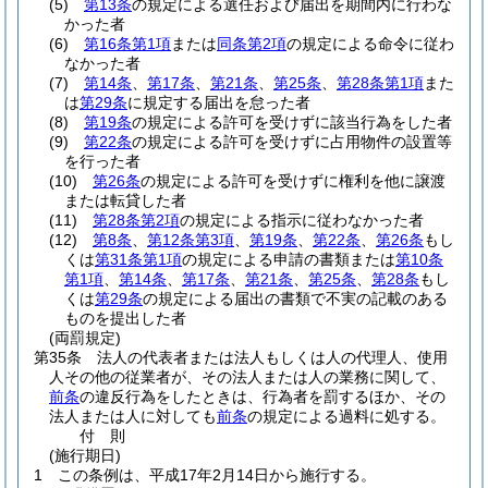
(5)
第13条
の規定による選任および届出を期間内に行わな
かった者
(6)
第16条第1項
または
同条第2項
の規定による命令に従わ
なかった者
(7)
第14条
、
第17条
、
第21条
、
第25条
、
第28条第1項
また
は
第29条
に規定する届出を怠った者
(8)
第19条
の規定による許可を受けずに該当行為をした者
(9)
第22条
の規定による許可を受けずに占用物件の設置等
を行った者
(10)
第26条
の規定による許可を受けずに権利を他に譲渡
または転貸した者
(11)
第28条第2項
の規定による指示に従わなかった者
(12)
第8条
、
第12条第3項
、
第19条
、
第22条
、
第26条
もし
くは
第31条第1項
の規定による申請の書類または
第10条
第1項
、
第14条
、
第17条
、
第21条
、
第25条
、
第28条
もし
くは
第29条
の規定による届出の書類で不実の記載のある
ものを提出した者
(両罰規定)
第35条
法人の代表者または法人もしくは人の代理人、使用
人その他の従業者が、その法人または人の業務に関して、
前条
の違反行為をしたときは、行為者を罰するほか、その
法人または人に対しても
前条
の規定による過料に処する。
付
則
(施行期日)
1
この条例は、平成17年2月14日から施行する。