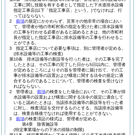
工事に関し技能を有する者として指定した下水道排水設備
指定工事店
(以下「指定工事店」という。)
でなければ、行
ってはならない。
2
前項
の規定にかかわらず、災害その他非常の場合におい
て、管理者が他の市町村長の指定を受けた者に排水設備等
の工事を行わせる必要があると認めるときは、他の市町村
長が指定した指定工事店に排水設備等の工事を行わせるこ
とができる。
3
指定工事店について必要な事項は、別に管理者が定める。
(排水設備等の工事の検査)
第10条
排水設備等の新設等を行った者は、その工事を完了
したときは、その工事の完了した日から5日以内に、管理者
が定めるところによりその旨を管理者に届け出て、その工
事が排水設備等の設置および構造に関する法令の規定に適
合するものであることについて、管理者の検査を受けなけ
ればならない。
2
管理者は、
前項
の検査をした場合において、その工事が排
水設備等の設置および構造に関する法令の規定に適合して
いると認めたときは、当該排水設備等の新設等を行った者
に対し、検査済証を交付するものとする。
当該排水設備等
は、検査合格後でなければ使用することができない。
3
前項
の検査済証の様式は、管理者が定める。
第4章
除害施設等
(特定事業場からの下水の排除の制限)