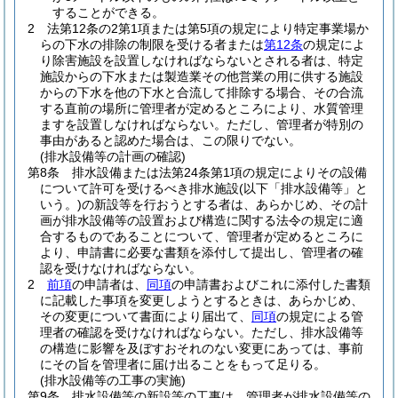
することができる。
2
法第12条の2第1項または第5項の規定により特定事業場か
らの下水の排除の制限を受ける者または
第12条
の規定によ
り除害施設を設置しなければならないとされる者は、特定
施設からの下水または製造業その他営業の用に供する施設
からの下水を他の下水と合流して排除する場合、その合流
する直前の場所に管理者が定めるところにより、水質管理
ますを設置しなければならない。
ただし、管理者が特別の
事由があると認めた場合は、この限りでない。
(排水設備等の計画の確認)
第8条
排水設備または法第24条第1項の規定によりその設備
について許可を受けるべき排水施設
(以下「排水設備等」と
いう。)
の新設等を行おうとする者は、あらかじめ、その計
画が排水設備等の設置および構造に関する法令の規定に適
合するものであることについて、管理者が定めるところに
より、申請書に必要な書類を添付して提出し、管理者の確
認を受けなければならない。
2
前項
の申請者は、
同項
の申請書およびこれに添付した書類
に記載した事項を変更しようとするときは、あらかじめ、
その変更について書面により届出て、
同項
の規定による管
理者の確認を受けなければならない。
ただし、排水設備等
の構造に影響を及ぼすおそれのない変更にあっては、事前
にその旨を管理者に届け出ることをもって足りる。
(排水設備等の工事の実施)
第9条
排水設備等の新設等の工事は、管理者が排水設備等の