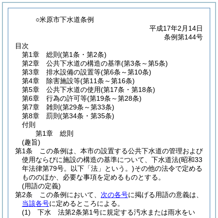
○米原市下水道条例
平成17年2月14日
条例第144号
目次
第1章
総則
(第1条・第2条)
第2章
公共下水道の構造の基準
(第3条～第5条)
第3章
排水設備の設置等
(第6条～第10条)
第4章
除害施設等
(第11条～第16条)
第5章
公共下水道の使用
(第17条・第18条)
第6章
行為の許可等
(第19条～第28条)
第7章
雑則
(第29条～第33条)
第8章
罰則
(第34条・第35条)
付則
第1章
総則
(趣旨)
第1条
この条例は、本市の設置する公共下水道の管理および
使用ならびに施設の構造の基準について、下水道法
(昭和33
年法律第79号。以下「法」という。)
その他の法令で定める
もののほか、必要な事項を定めるものとする。
(用語の定義)
第2条
この条例において、
次の各号
に掲げる用語の意義は、
当該各号
に定めるところによる。
(1)
下水 法第2条第1号に規定する汚水または雨水をい