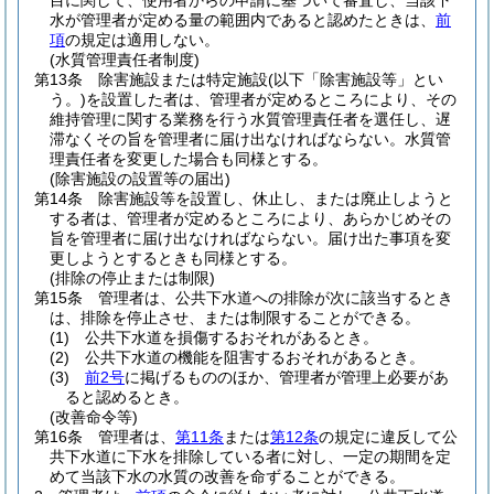
目に関して、使用者からの申請に基づいて審査し、当該下
水が管理者が定める量の範囲内であると認めたときは、
前
項
の規定は適用しない。
(水質管理責任者制度)
第13条
除害施設または特定施設
(以下「除害施設等」とい
う。)
を設置した者は、管理者が定めるところにより、その
維持管理に関する業務を行う水質管理責任者を選任し、遅
滞なくその旨を管理者に届け出なければならない。
水質管
理責任者を変更した場合も同様とする。
(除害施設の設置等の届出)
第14条
除害施設等を設置し、休止し、または廃止しようと
する者は、管理者が定めるところにより、あらかじめその
旨を管理者に届け出なければならない。
届け出た事項を変
更しようとするときも同様とする。
(排除の停止または制限)
第15条
管理者は、公共下水道への排除が次に該当するとき
は、排除を停止させ、または制限することができる。
(1)
公共下水道を損傷するおそれがあるとき。
(2)
公共下水道の機能を阻害するおそれがあるとき。
(3)
前2号
に掲げるもののほか、管理者が管理上必要があ
ると認めるとき。
(改善命令等)
第16条
管理者は、
第11条
または
第12条
の規定に違反して公
共下水道に下水を排除している者に対し、一定の期間を定
めて当該下水の水質の改善を命ずることができる。