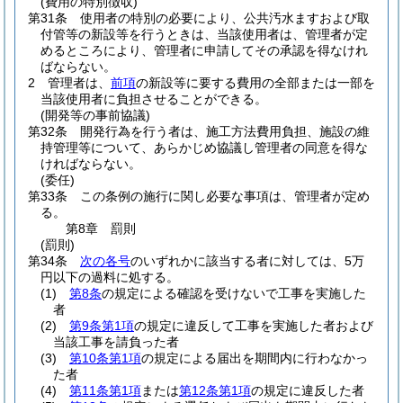
(費用の特別徴収)
第31条
使用者の特別の必要により、公共汚水ますおよび取
付管等の新設等を行うときは、当該使用者は、管理者が定
めるところにより、管理者に申請してその承認を得なけれ
ばならない。
2
管理者は、
前項
の新設等に要する費用の全部または一部を
当該使用者に負担させることができる。
(開発等の事前協議)
第32条
開発行為を行う者は、施工方法費用負担、施設の維
持管理等について、あらかじめ協議し管理者の同意を得な
ければならない。
(委任)
第33条
この条例の施行に関し必要な事項は、管理者が定め
る。
第8章
罰則
(罰則)
第34条
次の各号
のいずれかに該当する者に対しては、5万
円以下の過料に処する。
(1)
第8条
の規定による確認を受けないで工事を実施した
者
(2)
第9条第1項
の規定に違反して工事を実施した者および
当該工事を請負った者
(3)
第10条第1項
の規定による届出を期間内に行わなかっ
た者
(4)
第11条第1項
または
第12条第1項
の規定に違反した者