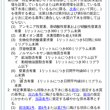
第11条
特定事業場から下水を排除して公共下水道
(終末処理
場を設置しているものまたは終末処理場を設置している流
域下水道に接続しているものに限る。
次条
において同じ。)
を使用する者は、法第12条の2第3項および第5項の規定に
より次に定める基準に適合しない水質の下水を排除しては
ならない。
(1)
アンモニア性窒素、亜硝酸性窒素および硝酸性窒素含
有量 1リットルにつき380ミリグラム未満
(2)
水素イオン濃度 水素指数5を超え9未満
(3)
生物化学的酸素要求量 1リットルにつき5日間に600
ミリグラム未満
(4)
浮遊物質量 1リットルにつき600ミリグラム未満
(5)
ノルマルヘキサン抽出物質含有量
ア
鉱油類含有量 1リットルにつき5ミリグラム以下
イ
動植物油脂類含有量 1リットルにつき30ミリグラ
ム以下
(6)
窒素含有量 1リットルにつき日間平均値60ミリグラ
ム未満
りん
(7)
含有量 1リットルにつき日間平均値10ミリグラム
燐
未満
2
特定事業場から排除される下水に係る
前項
に規定する水質
の基準は、
次の各号
に掲げる場合においては、
前項
の規定
にかかわらず、
当該各号
に規定する緩やかな排水基準とす
る。
(1)
前項第1号
、
第6号
または
第7号
に掲げる項目に係る水