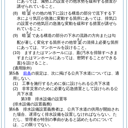
にあっては、減勢工の設置その他水勢を緩和する措置が
講ぜられていること。
きょ
(8)
暗
その他の地下に設ける構造の部分で流下する下
渠
水により気圧が急激に変動する箇所にあっては、排気口
の設置その他気圧の急激な変動を緩和する措置が講ぜら
れていること。
きょ
(9)
暗
である構造の部分の下水の流路の方向または勾
渠
きょ
配が著しく変化する箇所その他管
の清掃上必要な箇所
渠
にあっては、マンホールを設けること。
(10)
ますまたはマンホールには、蓋
(汚水を排除すべきま
すまたはマンホールにあっては、密閉することができる
蓋)
を設けること。
(適用除外)
第5条
前条
の規定は、次に掲げる公共下水道については、適
用しない。
(1)
工事を施行するために仮に設けられる公共下水道
(2)
非常災害のために必要な応急措置として設けられる公
共下水道
第3章
排水設備の設置等
(排水設備の設置義務)
第6条
排水設備設置義務者は、公共下水道の供用が開始され
た場合、遅滞なく排水設備を設置しなければならない。
た
だし、管理者が特別の事由があると認めたものについて
は、この限りでない。