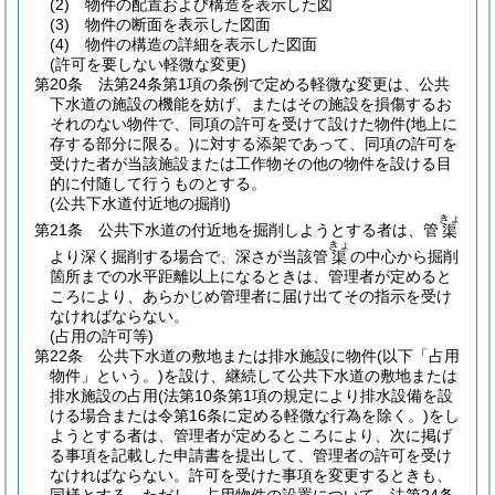
(2)
物件の配置および構造を表示した図
(3)
物件の断面を表示した図面
(4)
物件の構造の詳細を表示した図面
(許可を要しない軽微な変更)
第20条
法第24条第1項の条例で定める軽微な変更は、公共
下水道の施設の機能を妨げ、またはその施設を損傷するお
それのない物件で、同項の許可を受けて設けた物件
(地上に
存する部分に限る。)
に対する添架であって、同項の許可を
受けた者が当該施設または工作物その他の物件を設ける目
的に付随して行うものとする。
(公共下水道付近地の掘削)
きょ
第21条
公共下水道の付近地を掘削しようとする者は、管
渠
きょ
より深く掘削する場合で、深さが当該管
の中心から掘削
渠
箇所までの水平距離以上になるときは、管理者が定めると
ころにより、あらかじめ管理者に届け出てその指示を受け
なければならない。
(占用の許可等)
第22条
公共下水道の敷地または排水施設に物件
(以下「占用
物件」という。)
を設け、継続して公共下水道の敷地または
排水施設の占用
(法第10条第1項の規定により排水設備を設
ける場合または令第16条に定める軽微な行為を除く。)
をし
ようとする者は、管理者が定めるところにより、次に掲げ
る事項を記載した申請書を提出して、管理者の許可を受け
なければならない。
許可を受けた事項を変更するときも、