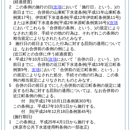
(経過措置)
2
この条例の施行の日
(
次項
において「施行日」という。)
の
前日までに、合併前の山東町下水道条例
(平成11年山東町条
例第17号)
、伊吹町下水道条例
(平成12年伊吹町条例第11号)
または米原町下水道条例
(平成2年米原町条例第16号)
(
次項
においてこれらを「合併前の条例」という。)
の規定により
なされた処分、手続その他の行為は、それぞれこの条例の
相当規定によりなされたものとみなす。
3
施行日の前日までにした行為に対する罰則の適用について
は、なお合併前の条例の例による。
(近江町との合併に伴う経過措置)
4
平成17年10月1日
(
次項
において「合併の日」という。)
の
前日までに、合併前の近江町下水道条例
(平成13年近江町条
例第9号。
次項
において「合併前の近江町条例」という。)
の規定によりなされた処分、手続その他の行為は、この条
例の相当規定によりなされたものとみなす。
5
合併の日の前日までにした合併前の近江町条例の規定に違
反する行為に対する罰則の適用については、なお合併前の
近江町条例の例による。
付
則
(平成17年10月1日
条例第303号)
この条例は、平成17年10月1日から施行する。
付
則
(平成24年12月18日
条例第45号)
(施行期日)
1
この条例は、平成25年4月1日から施行する。
(米原市公共下水道使用料条例の一部改正)