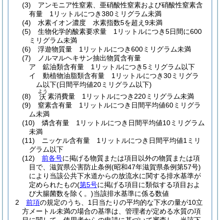
(3)
アンモニア性窒素、亜硝酸性窒素および硝酸性窒素含
有量 1リットルにつき380ミリグラム未満
(4)
水素イオン濃度 水素指数5を超え9未満
(5)
生物化学的酸素要求量 1リットルにつき5日間に600
ミリグラム未満
(6)
浮遊物質量 1リットルにつき600ミリグラム未満
(7)
ノルマルヘキサン抽出物質含有量
ア
鉱油類含有量 1リットルにつき5ミリグラム以下
イ
動植物油脂類含有量 1リットルにつき30ミリグラ
ム以下
(日間平均値20ミリグラム以下)
よう
(8)
素消費量 1リットルにつき220ミリグラム未満
沃
(9)
窒素含有量 1リットルにつき日間平均値60ミリグラ
ム未満
(10)
燐含有量 1リットルにつき日間平均値10ミリグラム
未満
(11)
ニッケル含有量 1リットルにつき日間平均値1ミリ
グラム以下
(12)
前各号
に掲げる物質または項目以外の物質または項
目で、滋賀県公害防止条例
(昭和47年滋賀県条例第57号)
により当該公共下水道からの放流水に関する排水基準が
定められたもの
(
第5号
に掲げる項目に類似する項目およ
び大腸菌数を除く。)
当該排水基準に係る数値
2
前項
の規定のうち、1日当たりの平均的な下水の量が10立
方メートル未満の場合の基準は、管理者が定める水質の項