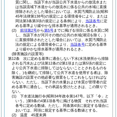
質に関し、当該下水が当該公共下水道からの放流水また
は当該流域下水道からの放流水に係る公共の水域に直接
排除されたとした場合においては、水質汚濁防止法
(昭和
45年法律第138号)
の規定による環境省令により、または
同法第3条第3項の規定による条例により、
当該各号
に定
める基準より緩やかな排水基準が適用されるとき。
(2)
前項第2号
から
第5号
までに掲げる項目に係る水質に関
し、当該下水が河川その他の公共の水域
(湖沼を除く。)
に直接排除されたとした場合においては、水質汚濁防止
法の規定による環境省令により、
当該各号
に定める基準
より緩やかな排水基準が適用されるとき。
(除害施設の設置等)
第12条
次に定める基準に適合しない下水
(水洗便所から排除
される汚水および法第12条の2第1項または第5項の規定に
より公共下水道に排除してはならないこととされるものを
除く。)
を継続して排除して公共下水道を使用する者は、除
害施設の設置その他必要な措置をしてこれをしなければな
らない。
ただし、当該下水の水量および水質が管理者の定
める基準に適合し、その承認を受けたときは、この限りで
ない。
(1)
下水道法施行令
(昭和34年政令第147号。以下「令」と
いう。)
第9条の4第1項各号に掲げる物質 それぞれ当該
各号に定める数値。
ただし、同条第4項に規定する場合に
おいては、同項に規定する基準に係る数値とする。
(2)
温度 45度未満