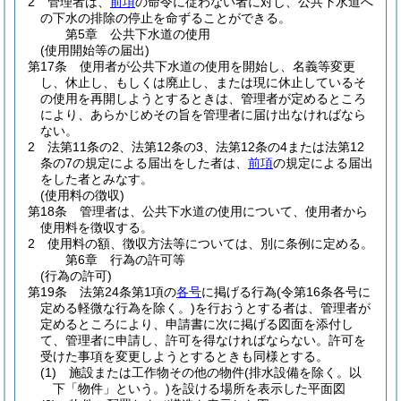
2
管理者は、
前項
の命令に従わない者に対し、公共下水道へ
の下水の排除の停止を命ずることができる。
第5章
公共下水道の使用
(使用開始等の届出)
第17条
使用者が公共下水道の使用を開始し、名義等変更
し、休止し、もしくは廃止し、または現に休止しているそ
の使用を再開しようとするときは、管理者が定めるところ
により、あらかじめその旨を管理者に届け出なければなら
ない。
2
法第11条の2、法第12条の3、法第12条の4または法第12
条の7の規定による届出をした者は、
前項
の規定による届出
をした者とみなす。
(使用料の徴収)
第18条
管理者は、公共下水道の使用について、使用者から
使用料を徴収する。
2
使用料の額、徴収方法等については、別に条例に定める。
第6章
行為の許可等
(行為の許可)
第19条
法第24条第1項の
各号
に掲げる行為
(令第16条各号に
定める軽微な行為を除く。)
を行おうとする者は、管理者が
定めるところにより、申請書に次に掲げる図面を添付し
て、管理者に申請し、許可を得なければならない。
許可を
受けた事項を変更しようとするときも同様とする。
(1)
施設または工作物その他の物件
(排水設備を除く。以
下「物件」という。)
を設ける場所を表示した平面図