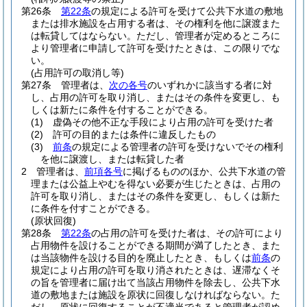
第26条
第22条
の規定による許可を受けて公共下水道の敷地
または排水施設を占用する者は、その権利を他に譲渡また
は転貸してはならない。
ただし、管理者が定めるところに
より管理者に申請して許可を受けたときは、この限りでな
い。
(占用許可の取消し等)
第27条
管理者は、
次の各号
のいずれかに該当する者に対
し、占用の許可を取り消し、またはその条件を変更し、も
しくは新たに条件を付することができる。
(1)
虚偽その他不正な手段により占用の許可を受けた者
(2)
許可の目的または条件に違反したもの
(3)
前条
の規定による管理者の許可を受けないでその権利
を他に譲渡し、または転貸した者
2
管理者は、
前項各号
に掲げるもののほか、公共下水道の管
理または公益上やむを得ない必要が生じたときは、占用の
許可を取り消し、またはその条件を変更し、もしくは新た
に条件を付すことができる。
(原状回復)
第28条
第22条
の占用の許可を受けた者は、その許可により
占用物件を設けることができる期間が満了したとき、また
は当該物件を設ける目的を廃止したとき、もしくは
前条
の
規定により占用の許可を取り消されたときは、遅滞なくそ
の旨を管理者に届け出て当該占用物件を除去し、公共下水
道の敷地または施設を原状に回復しなければならない。
た