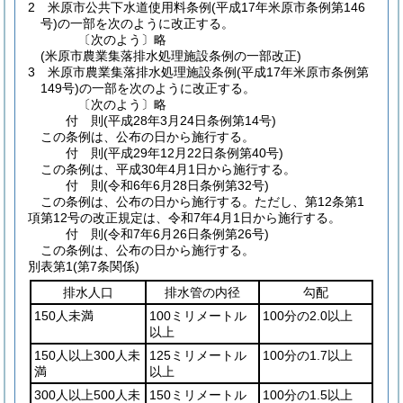
2
米原市公共下水道使用料条例
(平成17年米原市条例第146
号)
の一部を次のように改正する。
〔次のよう〕略
(米原市農業集落排水処理施設条例の一部改正)
3
米原市農業集落排水処理施設条例
(平成17年米原市条例第
149号)
の一部を次のように改正する。
〔次のよう〕略
付
則
(平成28年3月24日
条例第14号)
この条例は、公布の日から施行する。
付
則
(平成29年12月22日
条例第40号)
この条例は、平成30年4月1日から施行する。
付
則
(令和6年6月28日
条例第32号)
この条例は、公布の日から施行する。
ただし、第12条第1
項第12号の改正規定は、令和7年4月1日から施行する。
付
則
(令和7年6月26日
条例第26号)
この条例は、公布の日から施行する。
別表第1
(第7条関係)
排水人口
排水管の内径
勾配
150人未満
100ミリメートル
100分の2.0以上
以上
150人以上300人未
125ミリメートル
100分の1.7以上
満
以上
300人以上500人未
150ミリメートル
100分の1.5以上