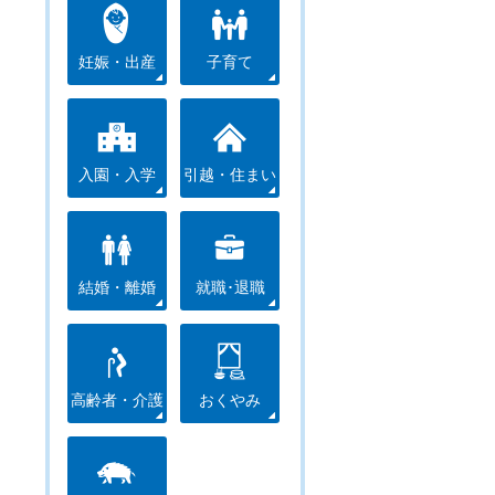
妊娠・出産
子育て
入園・入学
引越・住まい
結婚・離婚
就職･退職
高齢者・介護
おくやみ